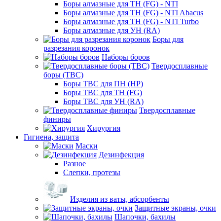
Боры алмазные для ТН (FG) - NTI
Боры алмазные для ТН (FG) - NTI Abacus
Боры алмазные для ТН (FG) - NTI Turbo
Боры алмазные для УН (RA)
Боры для
разрезания коронок
Наборы боров
Твердосплавные
боры (ТВС)
Боры ТВС для ПН (HP)
Боры ТВС для ТН (FG)
Боры ТВС для УН (RA)
Твердосплавные
финиры
Хирургия
Гигиена, защита
Маски
Дезинфекция
Разное
Слепки, протезы
Изделия из ваты, абсорбенты
Защитные экраны, очки
Шапочки, бахилы