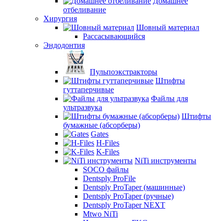
Домашнее
отбеливание
Хирургия
Шовный материал
Рассасывающийся
Эндодонтия
Пульпоэкстракторы
Штифты
гуттаперчивые
Файлы для
ультразвука
Штифты
бумажные (абсорберы)
Gates
H-Files
K-Files
NiTi инструменты
SOCO файлы
Dentsply ProFile
Dentsply ProTaper (машинные)
Dentsply ProTaper (ручные)
Dentsply ProTaper NEXT
Mtwo NiTi