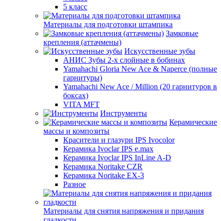
5 класс
Материалы для подготовки штампика
Замковые
крепления (аттачмены)
Искусственные зубы
АНИС Зубы 2-х слойные в бобинах
Yamahachi Gloria New Ace & Naperce (полные
гарнитуры)
Yamahachi New Ace / Million (20 гарнитуров в
боксах)
VITA MFT
Инструменты
Керамические
массы и композиты
Красители и глазури IPS Ivocolor
Керамика Ivoclar IPS e.max
Керамика Ivoclar IPS InLine A-D
Керамика Noritake CZR
Керамика Noritake EX-3
Разное
Материалы для снятия напряжения и придания
гладкости