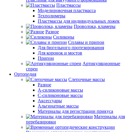
Пластмассы
Моделировочная пластмасса
Техполимеры
Пластмассы для индивидуальных ложек
Проволока, кламеры
Разное
Силиконы
Сплавы и припои
Для бюгельного протезирования
Для коронок и мостов
Припои
Артикуляционные
спреи
Ортопедия
Слепочные массы
Разное
А-силиконовые массы
С-силиконовые массы
Аксессуары
Альгинатные массы
Материалы для регистрации прикуса
Материалы для
перебазировки