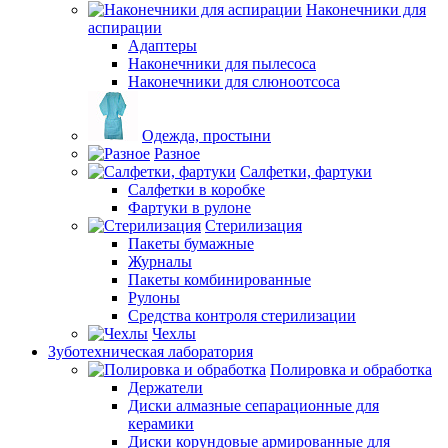
Наконечники для
аспирации
Адаптеры
Наконечники для пылесоса
Наконечники для слюноотсоса
Одежда, простыни
Разное
Салфетки, фартуки
Салфетки в коробке
Фартуки в рулоне
Стерилизация
Пакеты бумажные
Журналы
Пакеты комбинированные
Рулоны
Средства контроля стерилизации
Чехлы
Зуботехническая лаборатория
Полировка и обработка
Держатели
Диски алмазные сепарационные для
керамики
Диски корундовые армированные для