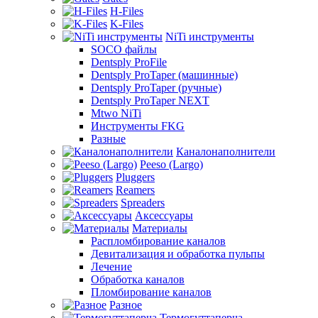
H-Files
K-Files
NiTi инструменты
SOCO файлы
Dentsply ProFile
Dentsply ProTaper (машинные)
Dentsply ProTaper (ручные)
Dentsply ProTaper NEXT
Mtwo NiTi
Инструменты FKG
Разные
Каналонаполнители
Peeso (Largo)
Pluggers
Reamers
Spreaders
Аксессуары
Материалы
Распломбирование каналов
Девитализация и обработка пульпы
Лечение
Обработка каналов
Пломбирование каналов
Разное
Термогуттаперча