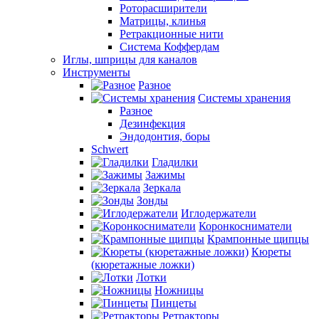
Роторасширители
Матрицы, клинья
Ретракционные нити
Система Коффердам
Иглы, шприцы для каналов
Инструменты
Разное
Системы хранения
Разное
Дезинфекция
Эндодонтия, боры
Schwert
Гладилки
Зажимы
Зеркала
Зонды
Иглодержатели
Коронкосниматели
Крампонные щипцы
Кюреты
(кюретажные ложки)
Лотки
Ножницы
Пинцеты
Ретракторы