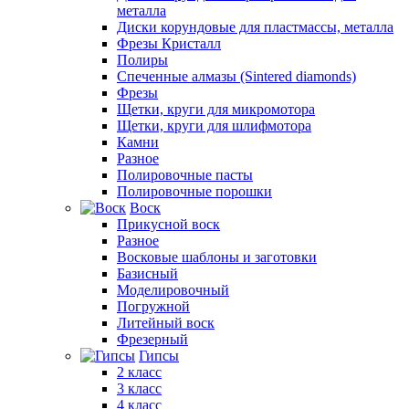
металла
Диски корундовые для пластмассы, металла
Фрезы Кристалл
Полиры
Спеченные алмазы (Sintered diamonds)
Фрезы
Щетки, круги для микромотора
Щетки, круги для шлифмотора
Камни
Разное
Полировочные пасты
Полировочные порошки
Воск
Прикусной воск
Разное
Восковые шаблоны и заготовки
Базисный
Моделировочный
Погружной
Литейный воск
Фрезерный
Гипсы
2 класс
3 класс
4 класс