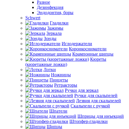
Разное
Дезинфекция
Эндодонтия, боры
Schwert
Гладилки
Зажимы
Зеркала
Зонды
Иглодержатели
Коронкосниматели
Крампонные щипцы
Кюреты
(кюретажные ложки)
Лотки
Ножницы
Пинцеты
Ретракторы
Ручки для зеркал
Ручки для скальпелей
Лезвия для скальпелей
Скальпели с ручкой
Шпатели
Шприцы для инъекций
Штопфер-гладилки
Щипцы