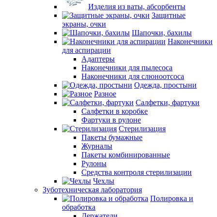
Изделия из ваты, абсорбенты
Защитные
экраны, очки
Шапочки, бахилы
Наконечники
для аспирации
Адаптеры
Наконечники для пылесоса
Наконечники для слюноотсоса
Одежда, простыни
Разное
Салфетки, фартуки
Салфетки в коробке
Фартуки в рулоне
Стерилизация
Пакеты бумажные
Журналы
Пакеты комбинированные
Рулоны
Средства контроля стерилизации
Чехлы
Зуботехническая лаборатория
Полировка и
обработка
Держатели