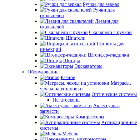
Ручки для зеркал
Ручки для
скальпелей
Лезвия для
скальпелей
Скальпели с ручкой
Шпатели
Шприцы для
инъекций
Штопфер-гладилки
Щипцы
Экскаваторы
Оборудование
Разное
Матрасы,
чехлы на установки
Оптические системы
Негатоскопы
Аксессуары,
запчасти
Компрессоры
Аспирационные
системы
Мебель