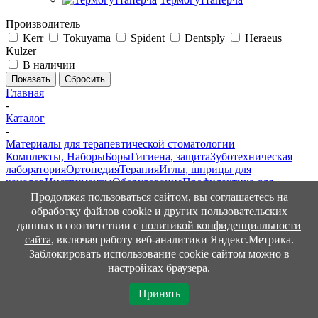
Производитель
Kerr
Tokuyama
Spident
Dentsply
Heraeus
Kulzer
В наличии
Сбросить
Главная
-
Каталог
-
Материалы для терапевтической стоматологии
Комплекты, Наборы
Боры
Гигиена, защита
Зуботехническая
лаборатория
Ортопедия
Терапия
Иглы, шприцы для
каналов
Инструменты
Оборудование
Профилактика для
пациентов
Хирургия
Эндодонтия
Продолжая пользоваться сайтом, вы соглашаетесь на
-
обработку файлов cookie и других пользовательских
Адгезивы (адгезивные системы)
данных в соответствии с
политикой конфиденциальности
Протравочные гели
Пломбировочные материалы
Нанесение,
сайта
, включая работу веб-аналитики Яндекс.Метрика.
замешивание материалов
Материалы для
Заблокировать использование cookie сайтом можно в
пародонтологии
Тигли
Материалы для шинирования
настройках браузера.
зубов
Силаны (праймеры)
Аппликационная
анестезия
Полировочные и финирующие материалы и
Принять
инструменты
Прокладочно-изолирующие и подкладочные
материалы
Профессиональная профилактика
Артикуляционная