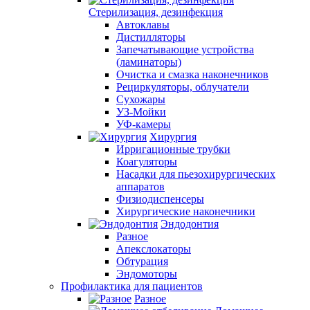
Стерилизация, дезинфекция
Автоклавы
Дистилляторы
Запечатывающие устройства
(ламинаторы)
Очистка и смазка наконечников
Рециркуляторы, облучатели
Сухожары
УЗ-Мойки
УФ-камеры
Хирургия
Ирригационные трубки
Коагуляторы
Насадки для пьезохирургических
аппаратов
Физиодиспенсеры
Хирургические наконечники
Эндодонтия
Разное
Апекслокаторы
Обтурация
Эндомоторы
Профилактика для пациентов
Разное