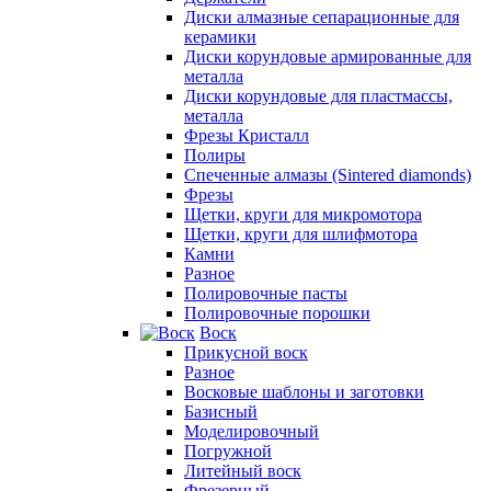
Диски алмазные сепарационные для
керамики
Диски корундовые армированные для
металла
Диски корундовые для пластмассы,
металла
Фрезы Кристалл
Полиры
Спеченные алмазы (Sintered diamonds)
Фрезы
Щетки, круги для микромотора
Щетки, круги для шлифмотора
Камни
Разное
Полировочные пасты
Полировочные порошки
Воск
Прикусной воск
Разное
Восковые шаблоны и заготовки
Базисный
Моделировочный
Погружной
Литейный воск
Фрезерный