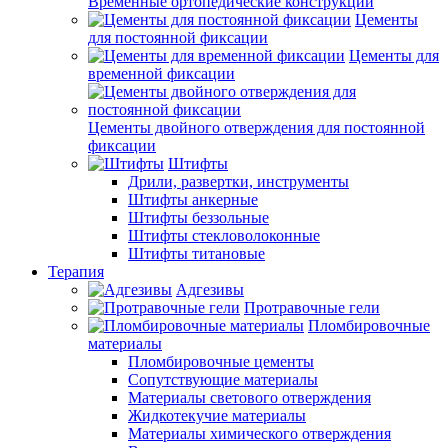
Временные ортопедические конструкции
Цементы
для постоянной фиксации
Цементы для
временной фиксации
Цементы двойного отверждения для постоянной
фиксации
Штифты
Дрили, развертки, инструменты
Штифты анкерные
Штифты беззольные
Штифты стекловолоконные
Штифты титановые
Терапия
Адгезивы
Протравочные гели
Пломбировочные
материалы
Пломбировочные цементы
Сопутствующие материалы
Материалы светового отверждения
Жидкотекучие материалы
Материалы химического отверждения