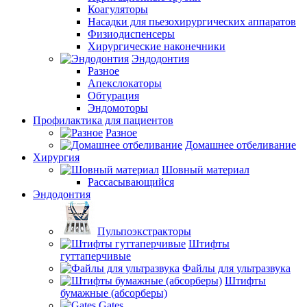
Коагуляторы
Насадки для пьезохирургических аппаратов
Физиодиспенсеры
Хирургические наконечники
Эндодонтия
Разное
Апекслокаторы
Обтурация
Эндомоторы
Профилактика для пациентов
Разное
Домашнее отбеливание
Хирургия
Шовный материал
Рассасывающийся
Эндодонтия
Пульпоэкстракторы
Штифты
гуттаперчивые
Файлы для ультразвука
Штифты
бумажные (абсорберы)
Gates