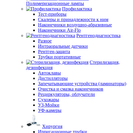
Полимеризационные лампы
Профилактика
Тест-приборы
Скалеры и принадлежности к ним
Наконечники воздушно-абразивные
Наконечники Air-Flo
Рентгенодиагностика
Разное
Интраоральные датчики
Рентген-защита
Трубки портативные
Стерилизация,
дезинфекция
Автоклавы
Дистилляторы
Запечатывающие устройства (ламинаторы)
Очистка и смазка наконечников
Рециркуляторы, облучатели
Сухожары
УЗ-Мойки
УФ-камеры
Хирургия
Ирригационные трубки