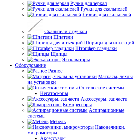
Ручки для зеркал
Ручки для скальпелей
Лезвия для скальпелей
Скальпели с ручкой
Шпатели
Шприцы для инъекций
Штопфер-гладилки
Щипцы
Экскаваторы
Оборудование
Разное
Матрасы, чехлы
на установки
Оптические системы
Негатоскопы
Аксессуары, запчасти
Компрессоры
Аспирационные
системы
Мебель
Наконечники,
микромоторы
Аксессуары