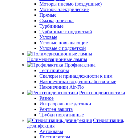
Моторы пневмо (воздушные)
Моторы электрические
Прямые
Смазка, очистка
Турбинные
Турбинные с подсветкой
Угловые
Угловые повышающие
Угловые с подсветкой
Полимеризационные лампы
Профилактика
Тест-приборы
Скалеры и принадлежности к ним
Наконечники воздушно-абразивные
Наконечники Air-Flo
Рентгенодиагностика
Разное
Интраоральные датчики
Рентген-защита
Трубки портативные
Стерилизация,
дезинфекция
Автоклавы
Дистилляторы