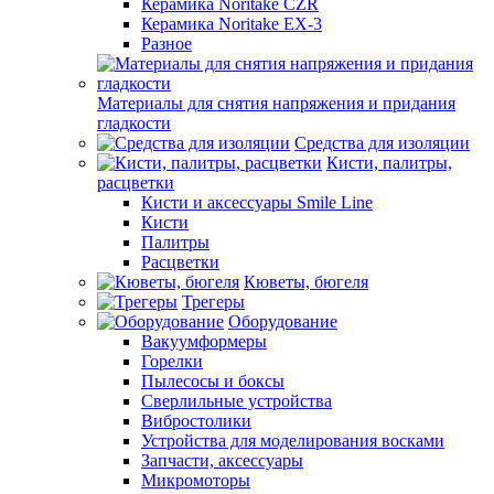
Керамика Noritake CZR
Керамика Noritake EX-3
Разное
Материалы для снятия напряжения и придания
гладкости
Средства для изоляции
Кисти, палитры,
расцветки
Кисти и аксессуары Smile Line
Кисти
Палитры
Расцветки
Кюветы, бюгеля
Трегеры
Оборудование
Вакуумформеры
Горелки
Пылесосы и боксы
Сверлильные устройства
Вибростолики
Устройства для моделирования восками
Запчасти, аксессуары
Микромоторы