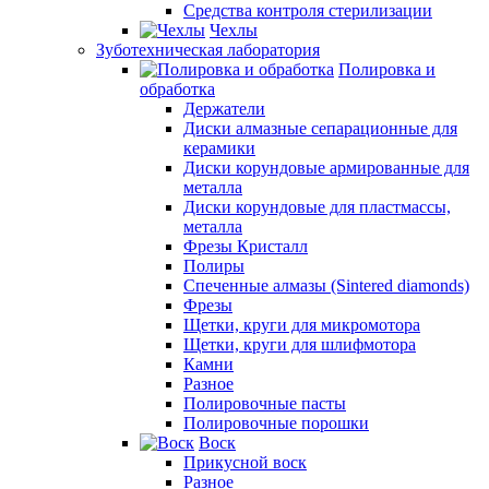
Средства контроля стерилизации
Чехлы
Зуботехническая лаборатория
Полировка и
обработка
Держатели
Диски алмазные сепарационные для
керамики
Диски корундовые армированные для
металла
Диски корундовые для пластмассы,
металла
Фрезы Кристалл
Полиры
Спеченные алмазы (Sintered diamonds)
Фрезы
Щетки, круги для микромотора
Щетки, круги для шлифмотора
Камни
Разное
Полировочные пасты
Полировочные порошки
Воск
Прикусной воск
Разное