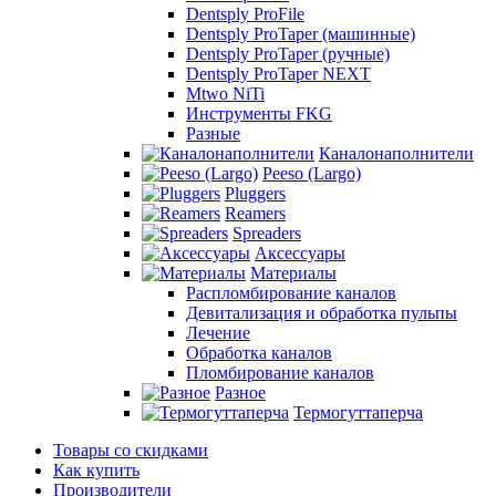
Dentsply ProFile
Dentsply ProTaper (машинные)
Dentsply ProTaper (ручные)
Dentsply ProTaper NEXT
Mtwo NiTi
Инструменты FKG
Разные
Каналонаполнители
Peeso (Largo)
Pluggers
Reamers
Spreaders
Аксессуары
Материалы
Распломбирование каналов
Девитализация и обработка пульпы
Лечение
Обработка каналов
Пломбирование каналов
Разное
Термогуттаперча
Товары со скидками
Как купить
Производители