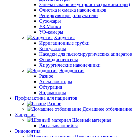
Запечатывающие устройства (ламинаторы)
Очистка и смазка наконечников
Рециркуляторы, облучатели
Сухожары
УЗ-Мойки
УФ-камеры
Хирургия
Ирригационные трубки
Коагуляторы
Насадки для пьезохирургических аппаратов
Физиодиспенсеры
Хирургические наконечники
Эндодонтия
Разное
Апекслокаторы
Обтурация
Эндомоторы
Профилактика для пациентов
Разное
Домашнее отбеливание
Хирургия
Шовный материал
Рассасывающийся
Эндодонтия
Пульпоэкстракторы