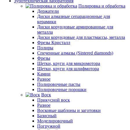
Зуботехническая лаборатория
Полировка и обработка
Держатели
Диски алмазные сепарационные для
керамики
Диски корундовые армированные для
металла
Диски корундовые для пластмассы, металла
Фрезы Кристалл
Полиры
Спеченные алмазы (Sintered diamonds)
Фрезы
Щетки, круги для микромотора
Щетки, круги для шлифмотора
Камни
Разное
Полировочные пасты
Полировочные порошки
Воск
Прикусной воск
Разное
Восковые шаблоны и заготовки
Базисный
Моделировочный
Погружной