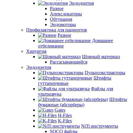
Эндодонтия
Разное
Апекслокаторы
Обтурация
Эндомоторы
Профилактика для пациентов
Разное
Домашнее
отбеливание
Хирургия
Шовный материал
Рассасывающийся
Эндодонтия
Пульпоэкстракторы
Штифты
гуттаперчивые
Файлы для
ультразвука
Штифты
бумажные (абсорберы)
Gates
H-Files
K-Files
NiTi инструменты
SOCO файлы