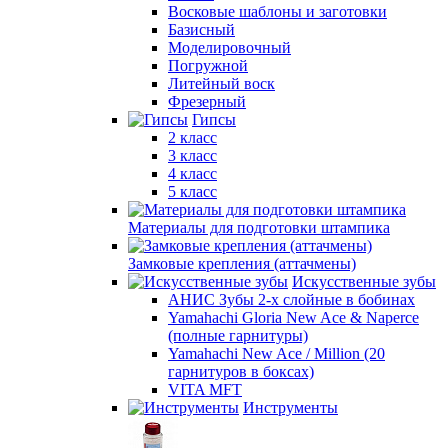
Восковые шаблоны и заготовки
Базисный
Моделировочный
Погружной
Литейный воск
Фрезерный
Гипсы
2 класс
3 класс
4 класс
5 класс
Материалы для подготовки штампика
Замковые крепления (аттачмены)
Искусственные зубы
АНИС Зубы 2-х слойные в бобинах
Yamahachi Gloria New Ace & Naperce
(полные гарнитуры)
Yamahachi New Ace / Million (20
гарнитуров в боксах)
VITA MFT
Инструменты