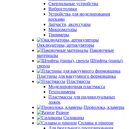
Сверлильные устройства
Вибростолики
Устройства для моделирования
восками
Запчасти, аксессуары
Микромоторы
Триммеры
Окклюдаторы, артикуляторы
Паковочные
материалы
Штифты (пины),
сверла
Пластины для вакуумного формовщика
Пластмассы
Моделировочная пластмасса
Техполимеры
Пластмассы для индивидуальных
ложек
Проволока, кламеры
Разное
Силиконы
Сплавы и припои
Для бюгельного протезирования