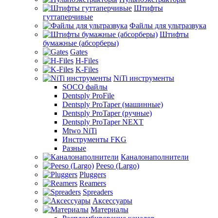
Штифты
гуттаперчивые
Файлы для ультразвука
Штифты
бумажные (абсорберы)
Gates
H-Files
K-Files
NiTi инструменты
SOCO файлы
Dentsply ProFile
Dentsply ProTaper (машинные)
Dentsply ProTaper (ручные)
Dentsply ProTaper NEXT
Mtwo NiTi
Инструменты FKG
Разные
Каналонаполнители
Peeso (Largo)
Pluggers
Reamers
Spreaders
Аксессуары
Материалы