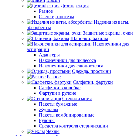
Маски
Дезинфекция
Разное
Слепки, протезы
Изделия из ваты,
абсорбенты
Защитные экраны, очки
Шапочки, бахилы
Наконечники для
аспирации
Адаптеры
Наконечники для пылесоса
Наконечники для слюноотсоса
Одежда, простыни
Разное
Салфетки, фартуки
Салфетки в коробке
Фартуки в рулоне
Стерилизация
Пакеты бумажные
Журналы
Пакеты комбинированные
Рулоны
Средства контроля стерилизации
Чехлы