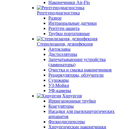
Наконечники Air-Flo
Рентгенодиагностика
Разное
Интраоральные датчики
Рентген-защита
Трубки портативные
Стерилизация, дезинфекция
Автоклавы
Дистилляторы
Запечатывающие устройства
(ламинаторы)
Очистка и смазка наконечников
Рециркуляторы, облучатели
Сухожары
УЗ-Мойки
УФ-камеры
Хирургия
Ирригационные трубки
Коагуляторы
Насадки для пьезохирургических
аппаратов
Физиодиспенсеры
Хирургические наконечники