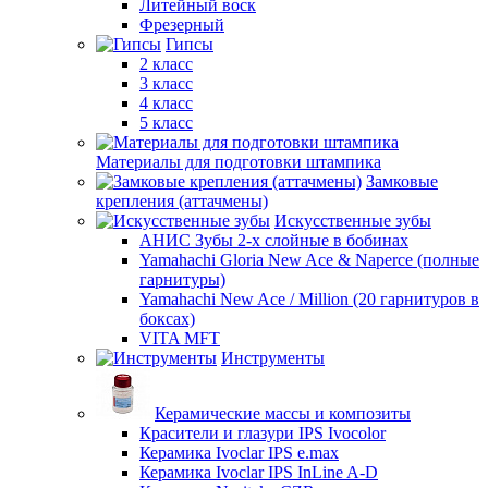
Литейный воск
Фрезерный
Гипсы
2 класс
3 класс
4 класс
5 класс
Материалы для подготовки штампика
Замковые
крепления (аттачмены)
Искусственные зубы
АНИС Зубы 2-х слойные в бобинах
Yamahachi Gloria New Ace & Naperce (полные
гарнитуры)
Yamahachi New Ace / Million (20 гарнитуров в
боксах)
VITA MFT
Инструменты
Керамические массы и композиты
Красители и глазури IPS Ivocolor
Керамика Ivoclar IPS e.max
Керамика Ivoclar IPS InLine A-D