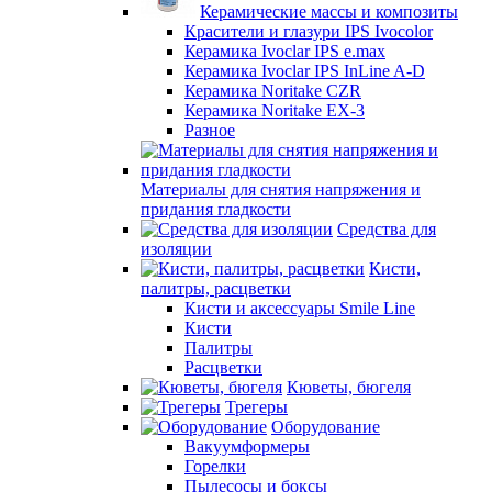
Керамические массы и композиты
Красители и глазури IPS Ivocolor
Керамика Ivoclar IPS e.max
Керамика Ivoclar IPS InLine A-D
Керамика Noritake CZR
Керамика Noritake EX-3
Разное
Материалы для снятия напряжения и
придания гладкости
Средства для
изоляции
Кисти,
палитры, расцветки
Кисти и аксессуары Smile Line
Кисти
Палитры
Расцветки
Кюветы, бюгеля
Трегеры
Оборудование
Вакуумформеры
Горелки
Пылесосы и боксы