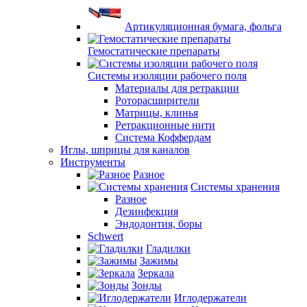
Артикуляционная бумага, фольга
Гемостатические препараты
Системы изоляции рабочего поля
Материалы для ретракции
Роторасширители
Матрицы, клинья
Ретракционные нити
Система Коффердам
Иглы, шприцы для каналов
Инструменты
Разное
Системы хранения
Разное
Дезинфекция
Эндодонтия, боры
Schwert
Гладилки
Зажимы
Зеркала
Зонды
Иглодержатели