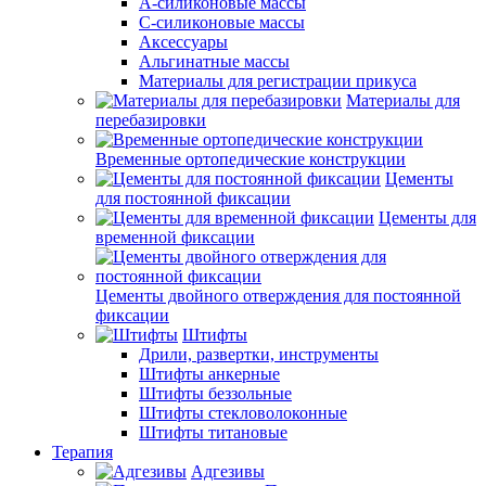
А-силиконовые массы
С-силиконовые массы
Аксессуары
Альгинатные массы
Материалы для регистрации прикуса
Материалы для
перебазировки
Временные ортопедические конструкции
Цементы
для постоянной фиксации
Цементы для
временной фиксации
Цементы двойного отверждения для постоянной
фиксации
Штифты
Дрили, развертки, инструменты
Штифты анкерные
Штифты беззольные
Штифты стекловолоконные
Штифты титановые
Терапия
Адгезивы