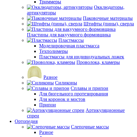
Триммеры
Окклюдаторы,
артикуляторы
Паковочные материалы
Штифты (пины), сверла
Пластины для вакуумного формовщика
Пластмассы
Моделировочная пластмасса
Техполимеры
Пластмассы для индивидуальных ложек
Проволока, кламеры
Разное
Силиконы
Сплавы и припои
Для бюгельного протезирования
Для коронок и мостов
Припои
Артикуляционные
спреи
Ортопедия
Слепочные массы
Разное