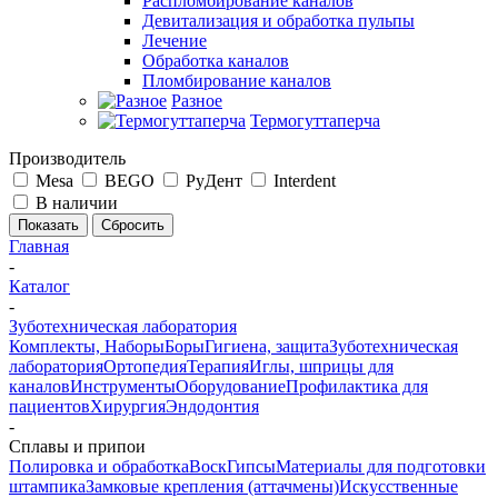
Распломбирование каналов
Девитализация и обработка пульпы
Лечение
Обработка каналов
Пломбирование каналов
Разное
Термогуттаперча
Производитель
Mesa
BEGO
РуДент
Interdent
В наличии
Сбросить
Главная
-
Каталог
-
Зуботехническая лаборатория
Комплекты, Наборы
Боры
Гигиена, защита
Зуботехническая
лаборатория
Ортопедия
Терапия
Иглы, шприцы для
каналов
Инструменты
Оборудование
Профилактика для
пациентов
Хирургия
Эндодонтия
-
Сплавы и припои
Полировка и обработка
Воск
Гипсы
Материалы для подготовки
штампика
Замковые крепления (аттачмены)
Искусственные