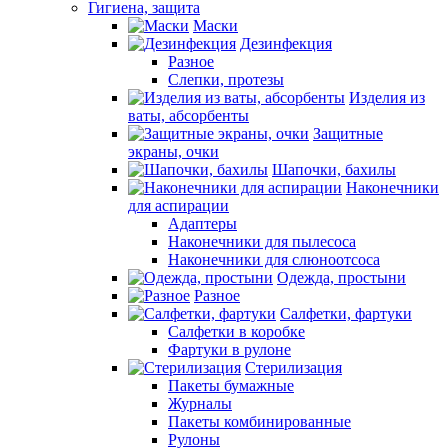
Гигиена, защита
Маски
Дезинфекция
Разное
Слепки, протезы
Изделия из
ваты, абсорбенты
Защитные
экраны, очки
Шапочки, бахилы
Наконечники
для аспирации
Адаптеры
Наконечники для пылесоса
Наконечники для слюноотсоса
Одежда, простыни
Разное
Салфетки, фартуки
Салфетки в коробке
Фартуки в рулоне
Стерилизация
Пакеты бумажные
Журналы
Пакеты комбинированные
Рулоны