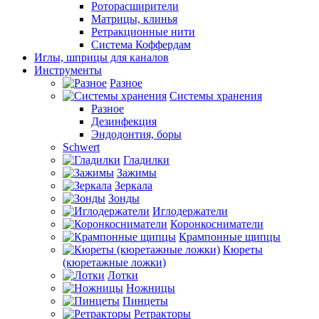
Роторасширители
Матрицы, клинья
Ретракционные нити
Система Коффердам
Иглы, шприцы для каналов
Инструменты
Разное
Системы хранения
Разное
Дезинфекция
Эндодонтия, боры
Schwert
Гладилки
Зажимы
Зеркала
Зонды
Иглодержатели
Коронкосниматели
Крампонные щипцы
Кюреты
(кюретажные ложки)
Лотки
Ножницы
Пинцеты
Ретракторы