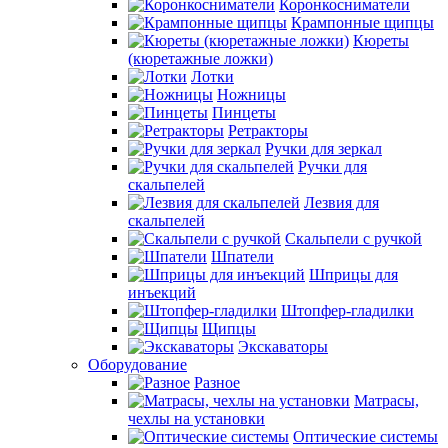
Коронкосниматели
Крампонные щипцы
Кюреты
(кюретажные ложки)
Лотки
Ножницы
Пинцеты
Ретракторы
Ручки для зеркал
Ручки для
скальпелей
Лезвия для
скальпелей
Скальпели с ручкой
Шпатели
Шприцы для
инъекций
Штопфер-гладилки
Щипцы
Экскаваторы
Оборудование
Разное
Матрасы,
чехлы на установки
Оптические системы