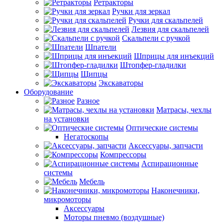
Ретракторы
Ручки для зеркал
Ручки для скальпелей
Лезвия для скальпелей
Скальпели с ручкой
Шпатели
Шприцы для инъекций
Штопфер-гладилки
Щипцы
Экскаваторы
Оборудование
Разное
Матрасы, чехлы
на установки
Оптические системы
Негатоскопы
Аксессуары, запчасти
Компрессоры
Аспирационные
системы
Мебель
Наконечники,
микромоторы
Аксессуары
Моторы пневмо (воздушные)