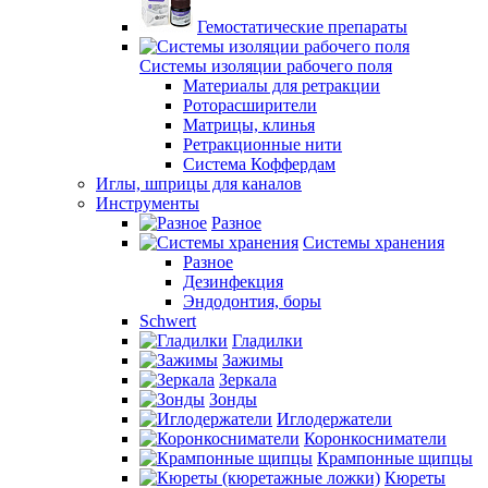
Гемостатические препараты
Системы изоляции рабочего поля
Материалы для ретракции
Роторасширители
Матрицы, клинья
Ретракционные нити
Система Коффердам
Иглы, шприцы для каналов
Инструменты
Разное
Системы хранения
Разное
Дезинфекция
Эндодонтия, боры
Schwert
Гладилки
Зажимы
Зеркала
Зонды
Иглодержатели
Коронкосниматели
Крампонные щипцы
Кюреты