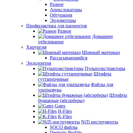
Разное
Апекслокаторы
Обтурация
Эндомоторы
Профилактика для пациентов
Разное
Домашнее
отбеливание
Хирургия
Шовный материал
Рассасывающийся
Эндодонтия
Пульпоэкстракторы
Штифты
гуттаперчивые
Файлы для
ультразвука
Штифты
бумажные (абсорберы)
Gates
H-Files
K-Files
NiTi инструменты
SOCO файлы
Dentsply ProFile