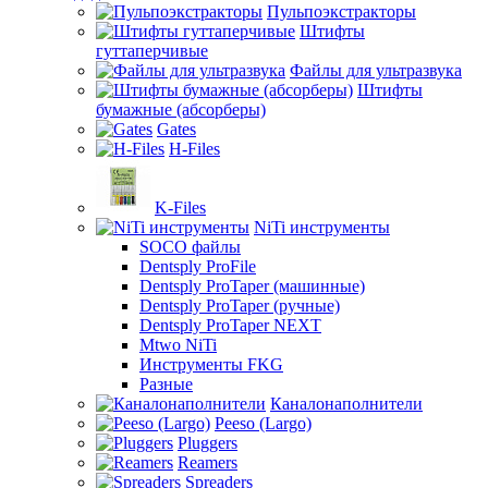
Пульпоэкстракторы
Штифты
гуттаперчивые
Файлы для ультразвука
Штифты
бумажные (абсорберы)
Gates
H-Files
K-Files
NiTi инструменты
SOCO файлы
Dentsply ProFile
Dentsply ProTaper (машинные)
Dentsply ProTaper (ручные)
Dentsply ProTaper NEXT
Mtwo NiTi
Инструменты FKG
Разные
Каналонаполнители
Peeso (Largo)
Pluggers
Reamers
Spreaders