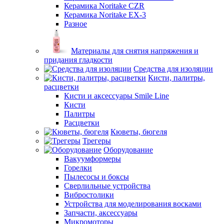
Керамика Noritake CZR
Керамика Noritake EX-3
Разное
Материалы для снятия напряжения и
придания гладкости
Средства для изоляции
Кисти, палитры,
расцветки
Кисти и аксессуары Smile Line
Кисти
Палитры
Расцветки
Кюветы, бюгеля
Трегеры
Оборудование
Вакуумформеры
Горелки
Пылесосы и боксы
Сверлильные устройства
Вибростолики
Устройства для моделирования восками
Запчасти, аксессуары
Микромоторы