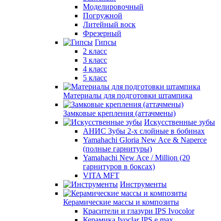
Моделировочный
Погружной
Литейный воск
Фрезерный
Гипсы
2 класс
3 класс
4 класс
5 класс
Материалы для подготовки штампика
Замковые крепления (аттачмены)
Искусственные зубы
АНИС Зубы 2-х слойные в бобинах
Yamahachi Gloria New Ace & Naperce
(полные гарнитуры)
Yamahachi New Ace / Million (20
гарнитуров в боксах)
VITA MFT
Инструменты
Керамические массы и композиты
Красители и глазури IPS Ivocolor
Керамика Ivoclar IPS e.max