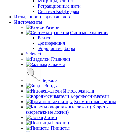
Матрицы, клинья
Ретракционные нити
Система Коффердам
Иглы, шприцы для каналов
Инструменты
Разное
Системы хранения
Разное
Дезинфекция
Эндодонтия, боры
Schwert
Гладилки
Зажимы
Зеркала
Зонды
Иглодержатели
Коронкосниматели
Крампонные щипцы
Кюреты
(кюретажные ложки)
Лотки
Ножницы
Пинцеты