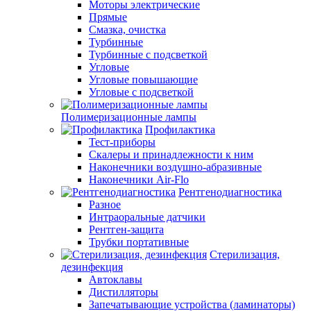
Моторы электрические
Прямые
Смазка, очистка
Турбинные
Турбинные с подсветкой
Угловые
Угловые повышающие
Угловые с подсветкой
Полимеризационные лампы
Профилактика
Тест-приборы
Скалеры и принадлежности к ним
Наконечники воздушно-абразивные
Наконечники Air-Flo
Рентгенодиагностика
Разное
Интраоральные датчики
Рентген-защита
Трубки портативные
Стерилизация,
дезинфекция
Автоклавы
Дистилляторы
Запечатывающие устройства (ламинаторы)