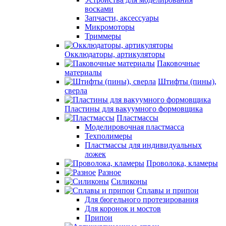
восками
Запчасти, аксессуары
Микромоторы
Триммеры
Окклюдаторы, артикуляторы
Паковочные
материалы
Штифты (пины),
сверла
Пластины для вакуумного формовщика
Пластмассы
Моделировочная пластмасса
Техполимеры
Пластмассы для индивидуальных
ложек
Проволока, кламеры
Разное
Силиконы
Сплавы и припои
Для бюгельного протезирования
Для коронок и мостов
Припои