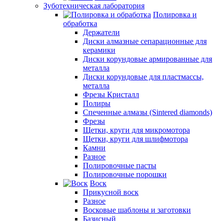
Зуботехническая лаборатория
Полировка и
обработка
Держатели
Диски алмазные сепарационные для
керамики
Диски корундовые армированные для
металла
Диски корундовые для пластмассы,
металла
Фрезы Кристалл
Полиры
Спеченные алмазы (Sintered diamonds)
Фрезы
Щетки, круги для микромотора
Щетки, круги для шлифмотора
Камни
Разное
Полировочные пасты
Полировочные порошки
Воск
Прикусной воск
Разное
Восковые шаблоны и заготовки
Базисный