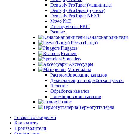
Dentsply ProTaper (машинные)
Dentsply ProTaper (ручные)
Dentsply ProTaper NEXT
Mtwo NiTi
Инструменты FKG
Разные
Каналонаполнители
Peeso (Largo)
Pluggers
Reamers
Spreaders
Аксессуары
Материалы
Распломбирование каналов
Девитализация и обработка пульпы
Лечение
Обработка каналов
Пломбирование каналов
Разное
Термогуттаперча
Товары со скидками
Как купить
Производители
О компании