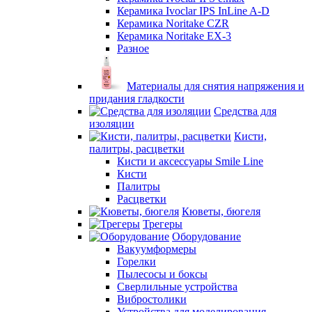
Керамика Ivoclar IPS InLine A-D
Керамика Noritake CZR
Керамика Noritake EX-3
Разное
Материалы для снятия напряжения и
придания гладкости
Средства для
изоляции
Кисти,
палитры, расцветки
Кисти и аксессуары Smile Line
Кисти
Палитры
Расцветки
Кюветы, бюгеля
Трегеры
Оборудование
Вакуумформеры
Горелки
Пылесосы и боксы
Сверлильные устройства
Вибростолики
Устройства для моделирования