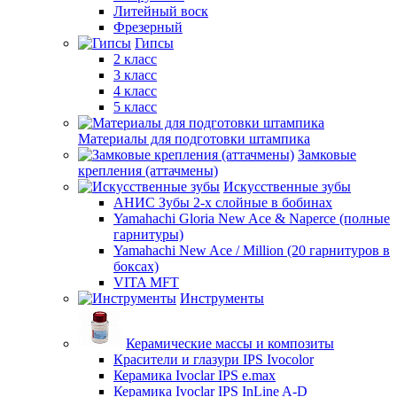
Литейный воск
Фрезерный
Гипсы
2 класс
3 класс
4 класс
5 класс
Материалы для подготовки штампика
Замковые
крепления (аттачмены)
Искусственные зубы
АНИС Зубы 2-х слойные в бобинах
Yamahachi Gloria New Ace & Naperce (полные
гарнитуры)
Yamahachi New Ace / Million (20 гарнитуров в
боксах)
VITA MFT
Инструменты
Керамические массы и композиты
Красители и глазури IPS Ivocolor
Керамика Ivoclar IPS e.max
Керамика Ivoclar IPS InLine A-D