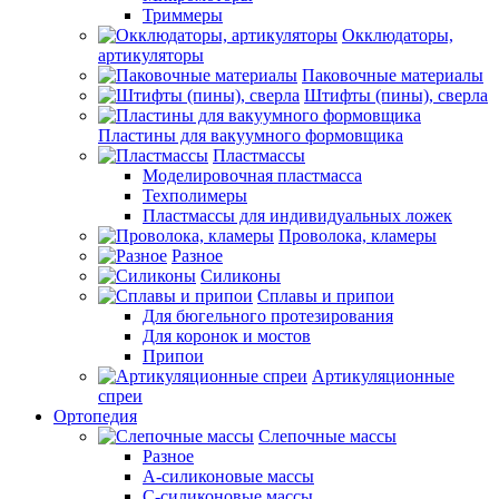
Триммеры
Окклюдаторы,
артикуляторы
Паковочные материалы
Штифты (пины), сверла
Пластины для вакуумного формовщика
Пластмассы
Моделировочная пластмасса
Техполимеры
Пластмассы для индивидуальных ложек
Проволока, кламеры
Разное
Силиконы
Сплавы и припои
Для бюгельного протезирования
Для коронок и мостов
Припои
Артикуляционные
спреи
Ортопедия
Слепочные массы
Разное
А-силиконовые массы
С-силиконовые массы