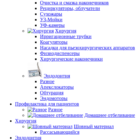
Очистка и смазка наконечников
Рециркуляторы, облучатели
Сухожары
УЗ-Мойки
УФ-камеры
Хирургия
Ирригационные трубки
Коагуляторы
Насадки для пьезохирургических аппаратов
Физиодиспенсеры
Хирургические наконечники
Эндодонтия
Разное
Апекслокаторы
Обтурация
Эндомоторы
Профилактика для пациентов
Разное
Домашнее отбеливание
Хирургия
Шовный материал
Рассасывающийся
Эндодонтия