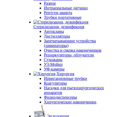
Разное
Интраоральные датчики
Рентген-защита
Трубки портативные
Стерилизация, дезинфекция
Автоклавы
Дистилляторы
Запечатывающие устройства
(ламинаторы)
Очистка и смазка наконечников
Рециркуляторы, облучатели
Сухожары
УЗ-Мойки
УФ-камеры
Хирургия
Ирригационные трубки
Коагуляторы
Насадки для пьезохирургических
аппаратов
Физиодиспенсеры
Хирургические наконечники
Эндодонтия