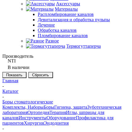
Аксессуары
Материалы
Распломбирование каналов
Девитализация и обработка пульпы
Лечение
Обработка каналов
Пломбирование каналов
Разное
Термогуттаперча
Производитель
NTI
В наличии
Сбросить
Главная
-
Каталог
-
Боры стоматологические
Комплекты, Наборы
Боры
Гигиена, защита
Зуботехническая
лаборатория
Ортопедия
Терапия
Иглы, шприцы для
каналов
Инструменты
Оборудование
Профилактика для
пациентов
Хирургия
Эндодонтия
-