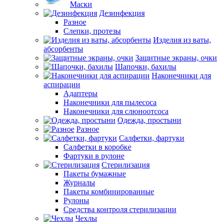
Маски
Дезинфекция
Разное
Слепки, протезы
Изделия из ваты,
абсорбенты
Защитные экраны, очки
Шапочки, бахилы
Наконечники для
аспирации
Адаптеры
Наконечники для пылесоса
Наконечники для слюноотсоса
Одежда, простыни
Разное
Салфетки, фартуки
Салфетки в коробке
Фартуки в рулоне
Стерилизация
Пакеты бумажные
Журналы
Пакеты комбинированные
Рулоны
Средства контроля стерилизации
Чехлы