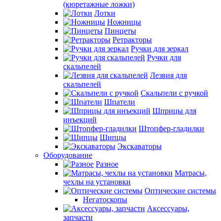
(кюретажные ложки)
Лотки
Ножницы
Пинцеты
Ретракторы
Ручки для зеркал
Ручки для
скальпелей
Лезвия для
скальпелей
Скальпели с ручкой
Шпатели
Шприцы для
инъекций
Штопфер-гладилки
Щипцы
Экскаваторы
Оборудование
Разное
Матрасы,
чехлы на установки
Оптические системы
Негатоскопы
Аксессуары,
запчасти