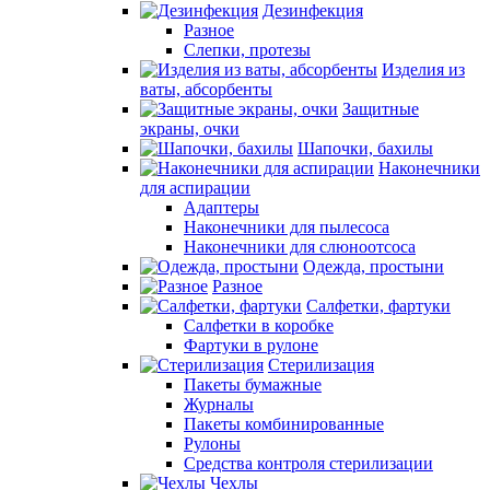
Дезинфекция
Разное
Слепки, протезы
Изделия из
ваты, абсорбенты
Защитные
экраны, очки
Шапочки, бахилы
Наконечники
для аспирации
Адаптеры
Наконечники для пылесоса
Наконечники для слюноотсоса
Одежда, простыни
Разное
Салфетки, фартуки
Салфетки в коробке
Фартуки в рулоне
Стерилизация
Пакеты бумажные
Журналы
Пакеты комбинированные
Рулоны
Средства контроля стерилизации
Чехлы