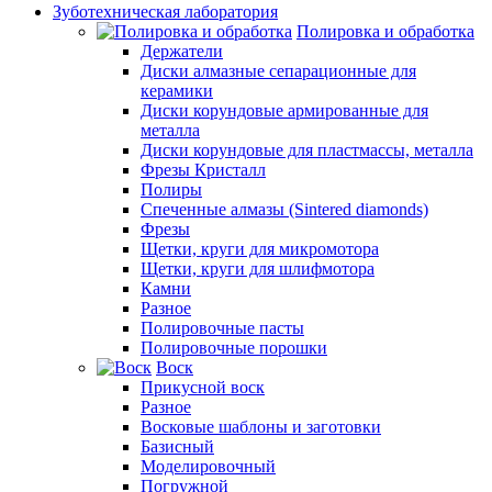
Зуботехническая лаборатория
Полировка и обработка
Держатели
Диски алмазные сепарационные для
керамики
Диски корундовые армированные для
металла
Диски корундовые для пластмассы, металла
Фрезы Кристалл
Полиры
Спеченные алмазы (Sintered diamonds)
Фрезы
Щетки, круги для микромотора
Щетки, круги для шлифмотора
Камни
Разное
Полировочные пасты
Полировочные порошки
Воск
Прикусной воск
Разное
Восковые шаблоны и заготовки
Базисный
Моделировочный
Погружной