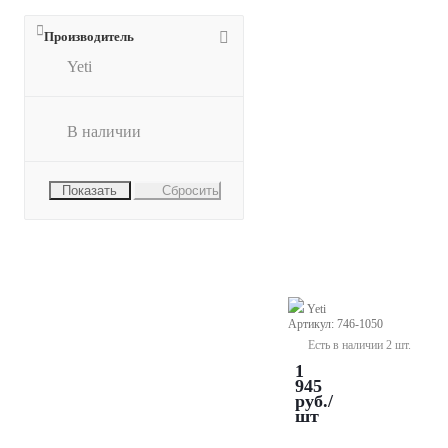
Производитель
Yeti
DURON
Yeti
Wax
Wire
5,0
В наличии
мм
-
восковая
Сбросить
проволока,
твердая,
зеленая
(250
г)
Yeti
Артикул: 746-1050
Есть в наличии 2 шт.
1
945
руб.
/
шт