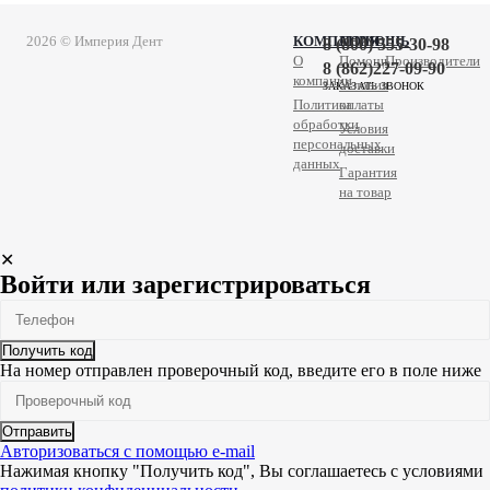
2026 © Империя Дент
КОМПАНИЯ
ПОМОЩЬ
8 (800) 555-30-98
О
Помощь
Производители
8 (862)227-09-90
компании
Условия
ЗАКАЗАТЬ ЗВОНОК
Политика
оплаты
обработки
Условия
персональных
доставки
данных
Гарантия
на товар
✕
Войти или зарегистрироваться
Получить код
На номер
отправлен проверочный код, введите его в поле ниже
Отправить
Авторизоваться с помощью e-mail
Нажимая кнопку "Получить код", Вы соглашаетесь c условиями