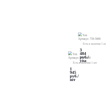
Wax
литейные
Wire
балки
4,0
IQ,
мм
D=5
-
мм
восковая
(50
проволока,
шт.)
твердая,
Yeti
зеленая
Артикул: 759-5000
(250
Есть в наличии 1 шт
г)
3
484
Yeti
руб.
/
Артикул: 746-1040
упа
Есть в наличии 1 шт.
1
945
руб.
/
шт