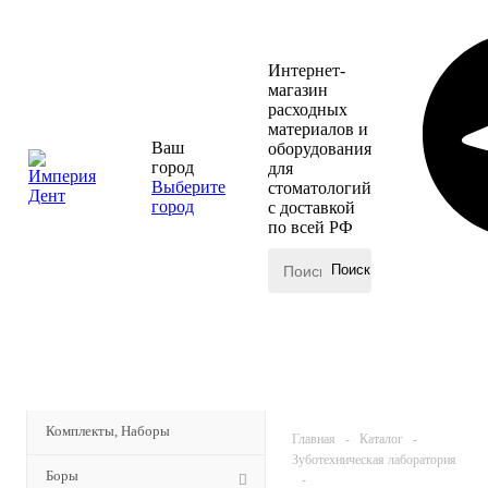
Интернет-
магазин
расходных
материалов и
Ваш
оборудования
город
для
Выберите
стоматологий
город
с доставкой
по всей РФ
КАТАЛОГ
Комплекты, Наборы
Главная
-
Каталог
-
Зуботехническая лаборатория
Боры
-