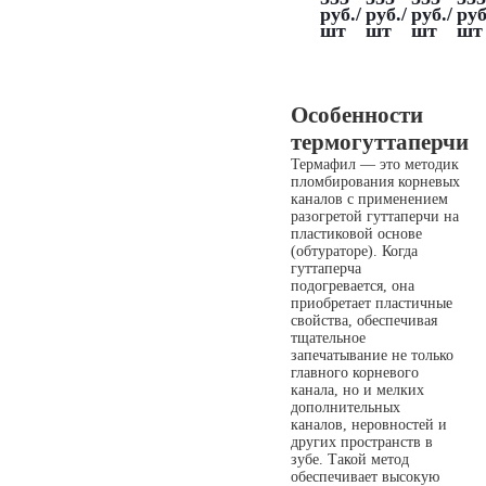
руб.
/
руб.
/
руб.
/
руб
шт
шт
шт
шт
Особенности
термогуттаперчи
Термафил — это методик
пломбирования корневых
каналов с применением
разогретой гуттаперчи на
пластиковой основе
(обтураторе). Когда
гуттаперча
подогревается, она
приобретает пластичные
свойства, обеспечивая
тщательное
запечатывание не только
главного корневого
канала, но и мелких
дополнительных
каналов, неровностей и
других пространств в
зубе. Такой метод
обеспечивает высокую