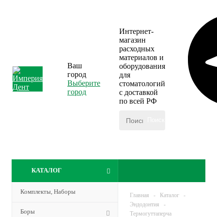
Интернет-
магазин
расходных
материалов и
Ваш
оборудования
город
для
Выберите
стоматологий
город
с доставкой
по всей РФ
КАТАЛОГ
Комплекты, Наборы
Главная
-
Каталог
-
Эндодонтия
-
Боры
Термогуттаперча