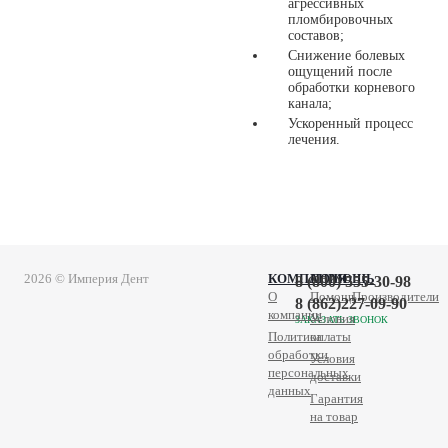
агрессивных
пломбировочных
составов;
Снижение болевых
ощущений после
обработки корневого
канала;
Ускоренный процесс
лечения.
2026 © Империя Дент
КОМПАНИЯ
ПОМОЩЬ
8 (800) 555-30-98
О
Помощь
Производители
8 (862)227-09-90
компании
Условия
ЗАКАЗАТЬ ЗВОНОК
Политика
оплаты
обработки
Условия
персональных
доставки
данных
Гарантия
на товар