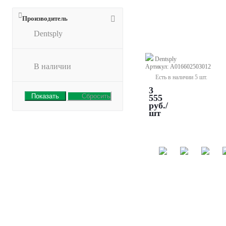
шт.
25
Производитель
мм
Dentsply
№
30
Dentsply
В наличии
Артикул: A016602503012
Есть в наличии 5 шт.
3
Сбросить
555
руб.
/
шт