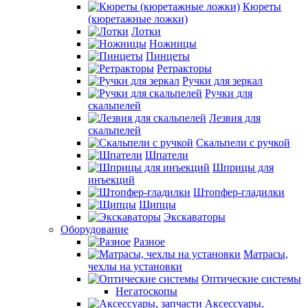
Кюреты
(кюретажные ложки)
Лотки
Ножницы
Пинцеты
Ретракторы
Ручки для зеркал
Ручки для
скальпелей
Лезвия для
скальпелей
Скальпели с ручкой
Шпатели
Шприцы для
инъекций
Штопфер-гладилки
Щипцы
Экскаваторы
Оборудование
Разное
Матрасы,
чехлы на установки
Оптические системы
Негатоскопы
Аксессуары,