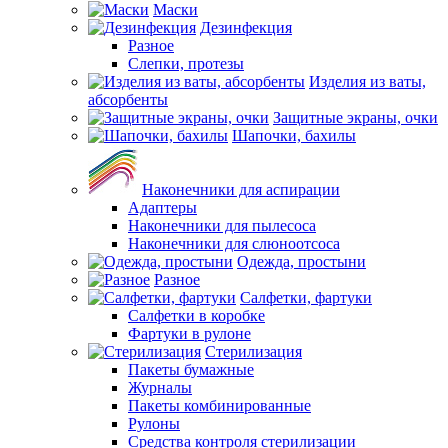
Маски
Дезинфекция
Разное
Слепки, протезы
Изделия из ваты,
абсорбенты
Защитные экраны, очки
Шапочки, бахилы
Наконечники для аспирации
Адаптеры
Наконечники для пылесоса
Наконечники для слюноотсоса
Одежда, простыни
Разное
Салфетки, фартуки
Салфетки в коробке
Фартуки в рулоне
Стерилизация
Пакеты бумажные
Журналы
Пакеты комбинированные
Рулоны
Средства контроля стерилизации