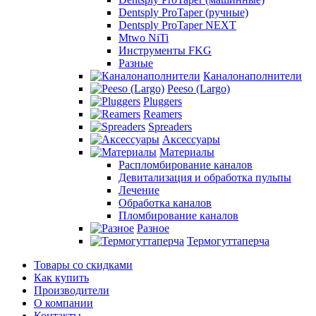
Dentsply ProTaper (ручные)
Dentsply ProTaper NEXT
Mtwo NiTi
Инструменты FKG
Разные
Каналонаполнители
Peeso (Largo)
Pluggers
Reamers
Spreaders
Аксессуары
Материалы
Распломбирование каналов
Девитализация и обработка пульпы
Лечение
Обработка каналов
Пломбирование каналов
Разное
Термогуттаперча
Товары со скидками
Как купить
Производители
О компании
Контакты