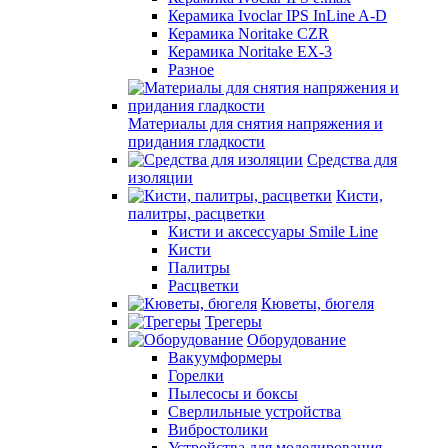
Керамика Ivoclar IPS InLine A-D
Керамика Noritake CZR
Керамика Noritake EX-3
Разное
Материалы для снятия напряжения и
придания гладкости
Средства для
изоляции
Кисти,
палитры, расцветки
Кисти и аксессуары Smile Line
Кисти
Палитры
Расцветки
Кюветы, бюгеля
Трегеры
Оборудование
Вакуумформеры
Горелки
Пылесосы и боксы
Сверлильные устройства
Вибростолики
Устройства для моделирования