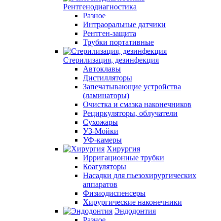
Рентгенодиагностика
Разное
Интраоральные датчики
Рентген-защита
Трубки портативные
Стерилизация, дезинфекция
Автоклавы
Дистилляторы
Запечатывающие устройства
(ламинаторы)
Очистка и смазка наконечников
Рециркуляторы, облучатели
Сухожары
УЗ-Мойки
УФ-камеры
Хирургия
Ирригационные трубки
Коагуляторы
Насадки для пьезохирургических
аппаратов
Физиодиспенсеры
Хирургические наконечники
Эндодонтия
Разное