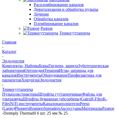
Распломбирование каналов
Девитализация и обработка пульпы
Лечение
Обработка каналов
Пломбирование каналов
Разное
Термогуттаперча
Главная
-
Каталог
-
Эндодонтия
Комплекты, Наборы
Боры
Гигиена, защита
Зуботехническая
лаборатория
Ортопедия
Терапия
Иглы, шприцы для
каналов
Инструменты
Оборудование
Профилактика для
пациентов
Хирургия
Эндодонтия
-
Термогуттаперча
Пульпоэкстракторы
Штифты гуттаперчивые
Файлы для
ультразвука
Штифты бумажные (абсорберы)
Gates
H-Files
K-
Files
NiTi инструменты
Каналонаполнители
Peeso
(Largo)
Pluggers
Reamers
Spreaders
Аксессуары
Материалы
Разное
-
Dentsply Thermafil 6 шт. 25 мм № 25