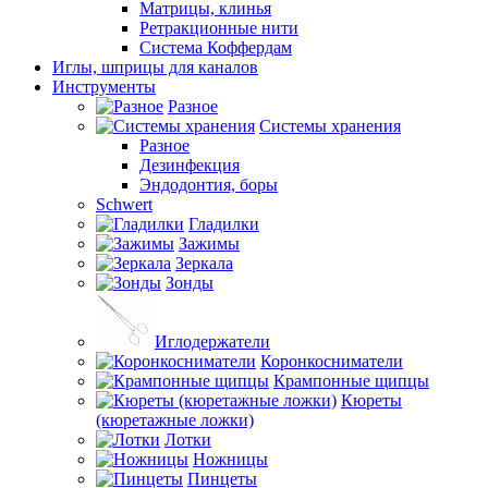
Матрицы, клинья
Ретракционные нити
Система Коффердам
Иглы, шприцы для каналов
Инструменты
Разное
Системы хранения
Разное
Дезинфекция
Эндодонтия, боры
Schwert
Гладилки
Зажимы
Зеркала
Зонды
Иглодержатели
Коронкосниматели
Крампонные щипцы
Кюреты
(кюретажные ложки)
Лотки
Ножницы
Пинцеты