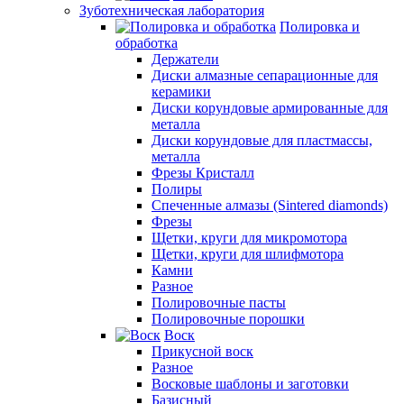
Зуботехническая лаборатория
Полировка и
обработка
Держатели
Диски алмазные сепарационные для
керамики
Диски корундовые армированные для
металла
Диски корундовые для пластмассы,
металла
Фрезы Кристалл
Полиры
Спеченные алмазы (Sintered diamonds)
Фрезы
Щетки, круги для микромотора
Щетки, круги для шлифмотора
Камни
Разное
Полировочные пасты
Полировочные порошки
Воск
Прикусной воск
Разное
Восковые шаблоны и заготовки
Базисный