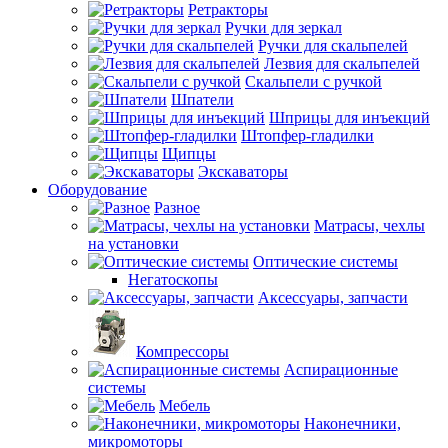
Ретракторы
Ручки для зеркал
Ручки для скальпелей
Лезвия для скальпелей
Скальпели с ручкой
Шпатели
Шприцы для инъекций
Штопфер-гладилки
Щипцы
Экскаваторы
Оборудование
Разное
Матрасы, чехлы
на установки
Оптические системы
Негатоскопы
Аксессуары, запчасти
Компрессоры
Аспирационные
системы
Мебель
Наконечники,
микромоторы