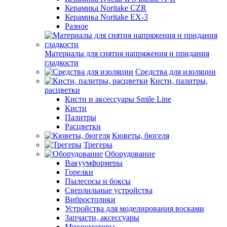
Керамика Noritake CZR
Керамика Noritake EX-3
Разное
Материалы для снятия напряжения и придания
гладкости
Средства для изоляции
Кисти, палитры,
расцветки
Кисти и аксессуары Smile Line
Кисти
Палитры
Расцветки
Кюветы, бюгеля
Трегеры
Оборудование
Вакуумформеры
Горелки
Пылесосы и боксы
Сверлильные устройства
Вибростолики
Устройства для моделирования восками
Запчасти, аксессуары
Микромоторы