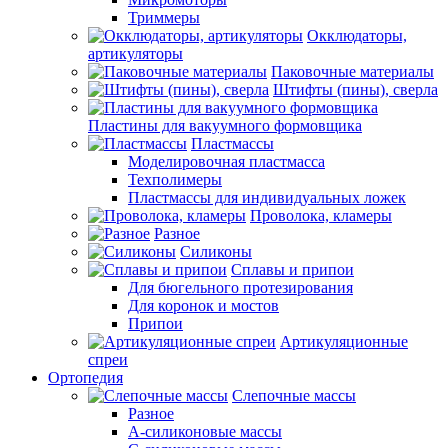
Триммеры
Окклюдаторы,
артикуляторы
Паковочные материалы
Штифты (пины), сверла
Пластины для вакуумного формовщика
Пластмассы
Моделировочная пластмасса
Техполимеры
Пластмассы для индивидуальных ложек
Проволока, кламеры
Разное
Силиконы
Сплавы и припои
Для бюгельного протезирования
Для коронок и мостов
Припои
Артикуляционные
спреи
Ортопедия
Слепочные массы
Разное
А-силиконовые массы