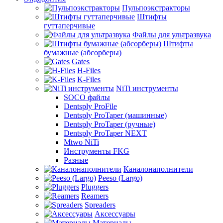
Пульпоэкстракторы
Штифты
гуттаперчивые
Файлы для ультразвука
Штифты
бумажные (абсорберы)
Gates
H-Files
K-Files
NiTi инструменты
SOCO файлы
Dentsply ProFile
Dentsply ProTaper (машинные)
Dentsply ProTaper (ручные)
Dentsply ProTaper NEXT
Mtwo NiTi
Инструменты FKG
Разные
Каналонаполнители
Peeso (Largo)
Pluggers
Reamers
Spreaders
Аксессуары
Материалы