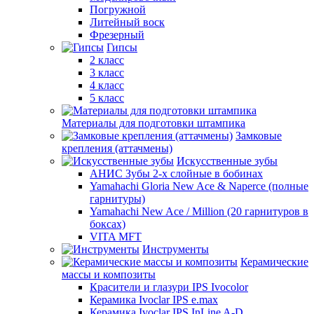
Погружной
Литейный воск
Фрезерный
Гипсы
2 класс
3 класс
4 класс
5 класс
Материалы для подготовки штампика
Замковые
крепления (аттачмены)
Искусственные зубы
АНИС Зубы 2-х слойные в бобинах
Yamahachi Gloria New Ace & Naperce (полные
гарнитуры)
Yamahachi New Ace / Million (20 гарнитуров в
боксах)
VITA MFT
Инструменты
Керамические
массы и композиты
Красители и глазури IPS Ivocolor
Керамика Ivoclar IPS e.max
Керамика Ivoclar IPS InLine A-D