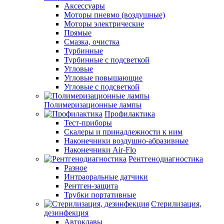
Аксессуары
Моторы пневмо (воздушные)
Моторы электрические
Прямые
Смазка, очистка
Турбинные
Турбинные с подсветкой
Угловые
Угловые повышающие
Угловые с подсветкой
Полимеризационные лампы
Профилактика
Тест-приборы
Скалеры и принадлежности к ним
Наконечники воздушно-абразивные
Наконечники Air-Flo
Рентгенодиагностика
Разное
Интраоральные датчики
Рентген-защита
Трубки портативные
Стерилизация,
дезинфекция
Автоклавы