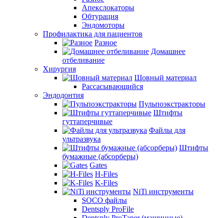
Апекслокаторы
Обтурация
Эндомоторы
Профилактика для пациентов
Разное
Домашнее
отбеливание
Хирургия
Шовный материал
Рассасывающийся
Эндодонтия
Пульпоэкстракторы
Штифты
гуттаперчивые
Файлы для
ультразвука
Штифты
бумажные (абсорберы)
Gates
H-Files
K-Files
NiTi инструменты
SOCO файлы
Dentsply ProFile
Dentsply ProTaper (машинные)