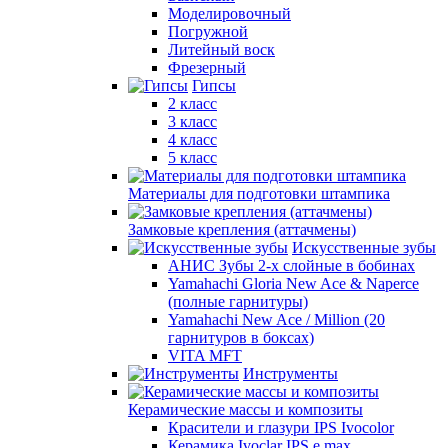
Моделировочный
Погружной
Литейный воск
Фрезерный
Гипсы
2 класс
3 класс
4 класс
5 класс
Материалы для подготовки штампика
Замковые крепления (аттачмены)
Искусственные зубы
АНИС Зубы 2-х слойные в бобинах
Yamahachi Gloria New Ace & Naperce
(полные гарнитуры)
Yamahachi New Ace / Million (20
гарнитуров в боксах)
VITA MFT
Инструменты
Керамические массы и композиты
Красители и глазури IPS Ivocolor
Керамика Ivoclar IPS e.max