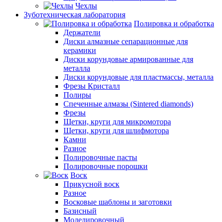
Чехлы
Зуботехническая лаборатория
Полировка и обработка
Держатели
Диски алмазные сепарационные для
керамики
Диски корундовые армированные для
металла
Диски корундовые для пластмассы, металла
Фрезы Кристалл
Полиры
Спеченные алмазы (Sintered diamonds)
Фрезы
Щетки, круги для микромотора
Щетки, круги для шлифмотора
Камни
Разное
Полировочные пасты
Полировочные порошки
Воск
Прикусной воск
Разное
Восковые шаблоны и заготовки
Базисный
Моделировочный