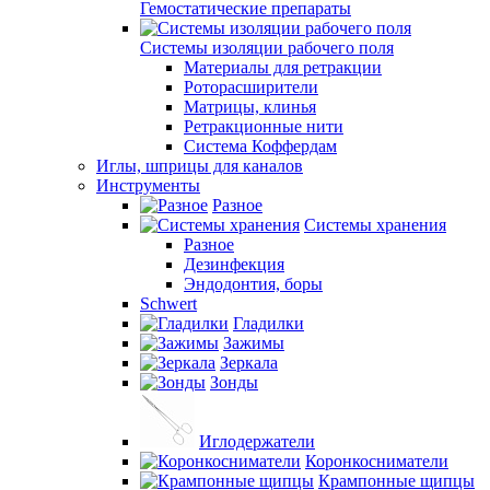
Гемостатические препараты
Системы изоляции рабочего поля
Материалы для ретракции
Роторасширители
Матрицы, клинья
Ретракционные нити
Система Коффердам
Иглы, шприцы для каналов
Инструменты
Разное
Системы хранения
Разное
Дезинфекция
Эндодонтия, боры
Schwert
Гладилки
Зажимы
Зеркала
Зонды
Иглодержатели
Коронкосниматели
Крампонные щипцы