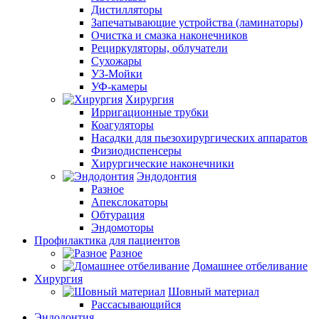
Дистилляторы
Запечатывающие устройства (ламинаторы)
Очистка и смазка наконечников
Рециркуляторы, облучатели
Сухожары
УЗ-Мойки
УФ-камеры
Хирургия
Ирригационные трубки
Коагуляторы
Насадки для пьезохирургических аппаратов
Физиодиспенсеры
Хирургические наконечники
Эндодонтия
Разное
Апекслокаторы
Обтурация
Эндомоторы
Профилактика для пациентов
Разное
Домашнее отбеливание
Хирургия
Шовный материал
Рассасывающийся
Эндодонтия