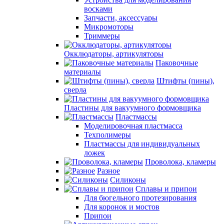
восками
Запчасти, аксессуары
Микромоторы
Триммеры
Окклюдаторы, артикуляторы
Паковочные
материалы
Штифты (пины),
сверла
Пластины для вакуумного формовщика
Пластмассы
Моделировочная пластмасса
Техполимеры
Пластмассы для индивидуальных
ложек
Проволока, кламеры
Разное
Силиконы
Сплавы и припои
Для бюгельного протезирования
Для коронок и мостов
Припои