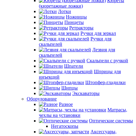
Кюреты
(кюретажные ложки)
Лотки
Ножницы
Пинцеты
Ретракторы
Ручки для зеркал
Ручки для
скальпелей
Лезвия для
скальпелей
Скальпели с ручкой
Шпатели
Шприцы для
инъекций
Штопфер-гладилки
Щипцы
Экскаваторы
Оборудование
Разное
Матрасы,
чехлы на установки
Оптические системы
Негатоскопы
Аксессуары,