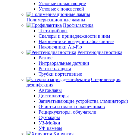
Угловые повышающие
Угловые с подсветкой
Полимеризационные лампы
Профилактика
Тест-приборы
Скалеры и принадлежности к ним
Наконечники воздушно-абразивные
Наконечники Air-Flo
Рентгенодиагностика
Разное
Интраоральные датчики
Рентген-защита
Трубки портативные
Стерилизация,
дезинфекция
Автоклавы
Дистилляторы
Запечатывающие устройства (ламинаторы)
Очистка и смазка наконечников
Рециркуляторы, облучатели
Сухожары
УЗ-Мойки
УФ-камеры
Хирургия