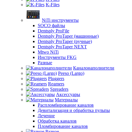
K-Files
NiTi инструменты
SOCO файлы
Dentsply ProFile
Dentsply ProTaper (машинные)
Dentsply ProTaper (ручные)
Dentsply ProTaper NEXT
Mtwo NiTi
Инструменты FKG
Разные
Каналонаполнители
Peeso (Largo)
Pluggers
Reamers
Spreaders
Аксессуары
Материалы
Распломбирование каналов
Девитализация и обработка пульпы
Лечение
Обработка каналов
Пломбирование каналов
Разное