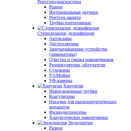
Рентгенодиагностика
Разное
Интраоральные датчики
Рентген-защита
Трубки портативные
Стерилизация, дезинфекция
Автоклавы
Дистилляторы
Запечатывающие устройства
(ламинаторы)
Очистка и смазка наконечников
Рециркуляторы, облучатели
Сухожары
УЗ-Мойки
УФ-камеры
Хирургия
Ирригационные трубки
Коагуляторы
Насадки для пьезохирургических
аппаратов
Физиодиспенсеры
Хирургические наконечники
Эндодонтия
Разное