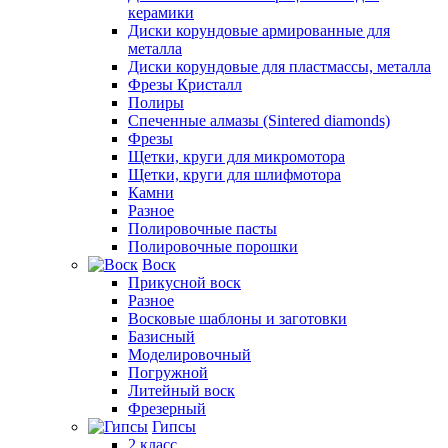
керамики
Диски корундовые армированные для
металла
Диски корундовые для пластмассы, металла
Фрезы Кристалл
Полиры
Спеченные алмазы (Sintered diamonds)
Фрезы
Щетки, круги для микромотора
Щетки, круги для шлифмотора
Камни
Разное
Полировочные пасты
Полировочные порошки
Воск
Прикусной воск
Разное
Восковые шаблоны и заготовки
Базисный
Моделировочный
Погружной
Литейный воск
Фрезерный
Гипсы
2 класс