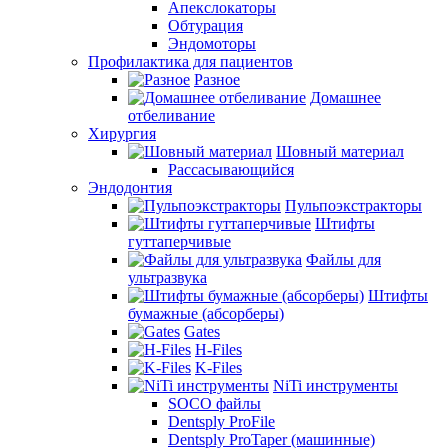
Апекслокаторы
Обтурация
Эндомоторы
Профилактика для пациентов
Разное
Домашнее
отбеливание
Хирургия
Шовный материал
Рассасывающийся
Эндодонтия
Пульпоэкстракторы
Штифты
гуттаперчивые
Файлы для
ультразвука
Штифты
бумажные (абсорберы)
Gates
H-Files
K-Files
NiTi инструменты
SOCO файлы
Dentsply ProFile
Dentsply ProTaper (машинные)