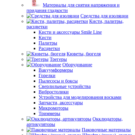
Материалы для снятия напряжения и
придания гладкости
Средства для изоляции
Кисти, палитры,
расцветки
Кисти и аксессуары Smile Line
Кисти
Палитры
Расцветки
Кюветы, бюгеля
Трегеры
Оборудование
Вакуумформеры
Горелки
Пылесосы и боксы
Сверлильные устройства
Вибростолики
Устройства для моделирования восками
Запчасти, аксессуары
Микромоторы
Триммеры
Окклюдаторы,
артикуляторы
Паковочные материалы