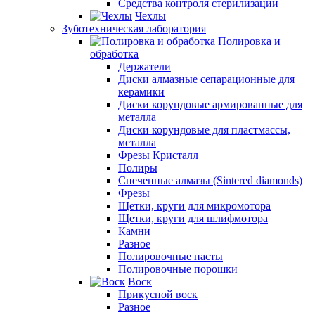
Средства контроля стерилизации
Чехлы
Зуботехническая лаборатория
Полировка и
обработка
Держатели
Диски алмазные сепарационные для
керамики
Диски корундовые армированные для
металла
Диски корундовые для пластмассы,
металла
Фрезы Кристалл
Полиры
Спеченные алмазы (Sintered diamonds)
Фрезы
Щетки, круги для микромотора
Щетки, круги для шлифмотора
Камни
Разное
Полировочные пасты
Полировочные порошки
Воск
Прикусной воск
Разное