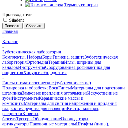
Термогуттаперча
Производитель
Siladent
Сбросить
Главная
-
Каталог
-
Зуботехническая лаборатория
Комплекты, Наборы
Боры
Гигиена, защита
Зуботехническая
лаборатория
Ортопедия
Терапия
Иглы, шприцы для
каналов
Инструменты
Оборудование
Профилактика для
пациентов
Хирургия
Эндодонтия
-
Гипсы стоматологические (зуботехнические)
Полировка и обработка
Воск
Гипсы
Материалы для подготовки
штампика
Замковые крепления (аттачмены)
Искусственные
зубы
Инструменты
Керамические массы и
композиты
Материалы для снятия напряжения и придания
гладкости
Средства для изоляции
Кисти, палитры,
расцветки
Кюветы,
бюгеля
Трегеры
Оборудование
Окклюдаторы,
артикуляторы
Паковочные материалы
Штифты (пины),