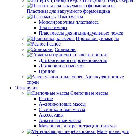
Штифты (пины), сверла
Пластины для вакуумного формовщика
Пластмассы
Моделировочная пластмасса
Техполимеры
Пластмассы для индивидуальных ложек
Проволока, кламеры
Разное
Силиконы
Сплавы и припои
Для бюгельного протезирования
Для коронок и мостов
Припои
Артикуляционные
спреи
Ортопедия
Слепочные массы
Разное
А-силиконовые массы
С-силиконовые массы
Аксессуары
Альгинатные массы
Материалы для регистрации прикуса
Материалы для