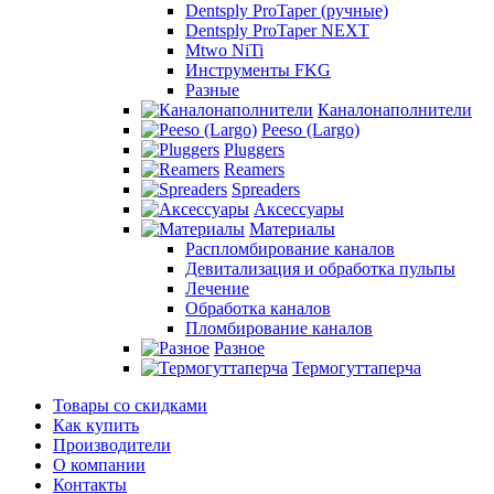
Dentsply ProTaper (ручные)
Dentsply ProTaper NEXT
Mtwo NiTi
Инструменты FKG
Разные
Каналонаполнители
Peeso (Largo)
Pluggers
Reamers
Spreaders
Аксессуары
Материалы
Распломбирование каналов
Девитализация и обработка пульпы
Лечение
Обработка каналов
Пломбирование каналов
Разное
Термогуттаперча
Товары со скидками
Как купить
Производители
О компании
Контакты