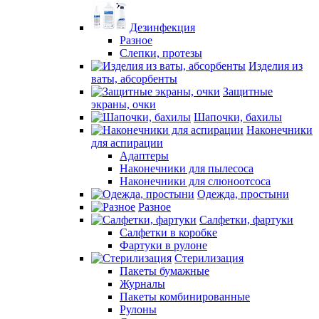
Дезинфекция
Разное
Слепки, протезы
Изделия из
ваты, абсорбенты
Защитные
экраны, очки
Шапочки, бахилы
Наконечники
для аспирации
Адаптеры
Наконечники для пылесоса
Наконечники для слюноотсоса
Одежда, простыни
Разное
Салфетки, фартуки
Салфетки в коробке
Фартуки в рулоне
Стерилизация
Пакеты бумажные
Журналы
Пакеты комбинированные
Рулоны