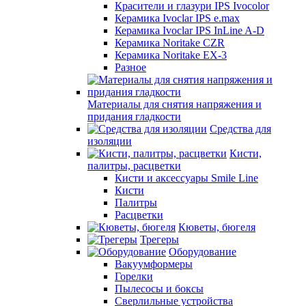
Красители и глазури IPS Ivocolor
Керамика Ivoclar IPS e.max
Керамика Ivoclar IPS InLine A-D
Керамика Noritake CZR
Керамика Noritake EX-3
Разное
Материалы для снятия напряжения и
придания гладкости
Средства для
изоляции
Кисти,
палитры, расцветки
Кисти и аксессуары Smile Line
Кисти
Палитры
Расцветки
Кюветы, бюгеля
Трегеры
Оборудование
Вакуумформеры
Горелки
Пылесосы и боксы
Сверлильные устройства