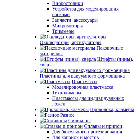
Вибростолики
Устройства для моделирования
восками
Запчасти, аксессуары
Микромоторы
Триммеры
Окклюдаторы, артикуляторы
Паковочные
материалы
Штифты (пины),
сверла
Пластины для вакуумного формовщика
Пластмассы
Моделировочная пластмасса
Техполимеры
Пластмассы для индивидуальных
ложек
Проволока, кламеры
Разное
Силиконы
Сплавы и припои
Для бюгельного протезирования
Для коронок и мостов