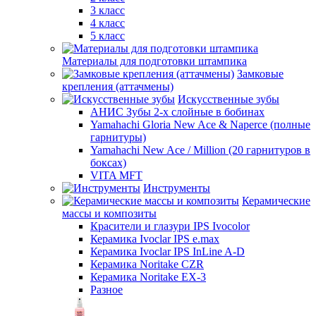
3 класс
4 класс
5 класс
Материалы для подготовки штампика
Замковые
крепления (аттачмены)
Искусственные зубы
АНИС Зубы 2-х слойные в бобинах
Yamahachi Gloria New Ace & Naperce (полные
гарнитуры)
Yamahachi New Ace / Million (20 гарнитуров в
боксах)
VITA MFT
Инструменты
Керамические
массы и композиты
Красители и глазури IPS Ivocolor
Керамика Ivoclar IPS e.max
Керамика Ivoclar IPS InLine A-D
Керамика Noritake CZR
Керамика Noritake EX-3
Разное