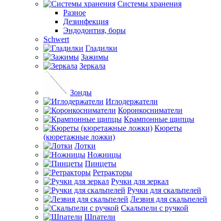
Системы хранения
Разное
Дезинфекция
Эндодонтия, боры
Schwert
Гладилки
Зажимы
Зеркала
Зонды
Иглодержатели
Коронкосниматели
Крампонные щипцы
Кюреты
(кюретажные ложки)
Лотки
Ножницы
Пинцеты
Ретракторы
Ручки для зеркал
Ручки для скальпелей
Лезвия для скальпелей
Скальпели с ручкой
Шпатели