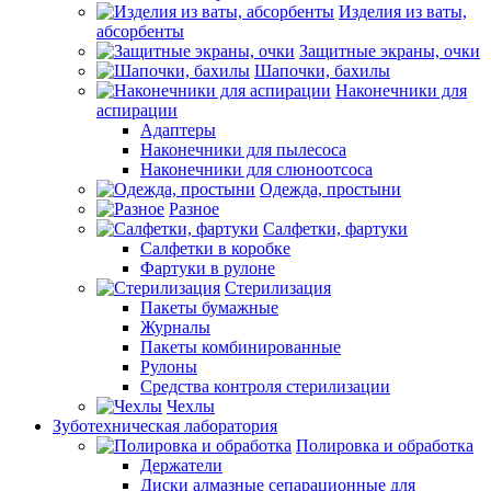
Изделия из ваты,
абсорбенты
Защитные экраны, очки
Шапочки, бахилы
Наконечники для
аспирации
Адаптеры
Наконечники для пылесоса
Наконечники для слюноотсоса
Одежда, простыни
Разное
Салфетки, фартуки
Салфетки в коробке
Фартуки в рулоне
Стерилизация
Пакеты бумажные
Журналы
Пакеты комбинированные
Рулоны
Средства контроля стерилизации
Чехлы
Зуботехническая лаборатория
Полировка и обработка
Держатели
Диски алмазные сепарационные для