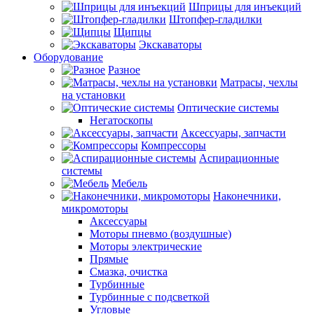
Шприцы для инъекций
Штопфер-гладилки
Щипцы
Экскаваторы
Оборудование
Разное
Матрасы, чехлы
на установки
Оптические системы
Негатоскопы
Аксессуары, запчасти
Компрессоры
Аспирационные
системы
Мебель
Наконечники,
микромоторы
Аксессуары
Моторы пневмо (воздушные)
Моторы электрические
Прямые
Смазка, очистка
Турбинные
Турбинные с подсветкой
Угловые