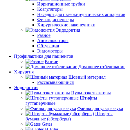
Ирригационные трубки
Коагуляторы
Насадки для пьезохирургических аппаратов
Физиодиспенсеры
Хирургические наконечники
Эндодонтия
Разное
Апекслокаторы
Обтурация
Эндомоторы
Профилактика для пациентов
Разное
Домашнее отбеливание
Хирургия
Шовный материал
Рассасывающийся
Эндодонтия
Пульпоэкстракторы
Штифты
гуттаперчивые
Файлы для ультразвука
Штифты
бумажные (абсорберы)
Gates
H-Files