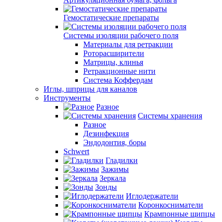
Гемостатические препараты
Системы изоляции рабочего поля
Материалы для ретракции
Роторасширители
Матрицы, клинья
Ретракционные нити
Система Коффердам
Иглы, шприцы для каналов
Инструменты
Разное
Системы хранения
Разное
Дезинфекция
Эндодонтия, боры
Schwert
Гладилки
Зажимы
Зеркала
Зонды
Иглодержатели
Коронкосниматели
Крампонные щипцы