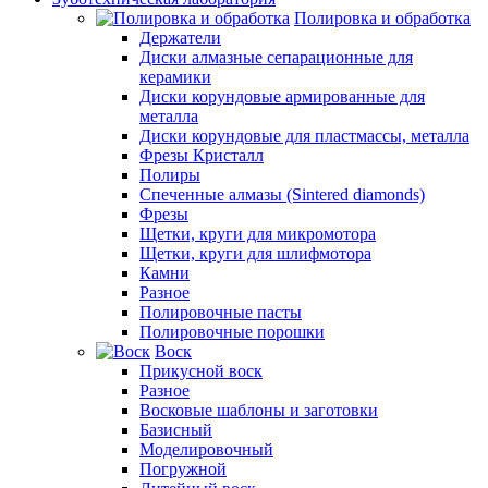
Полировка и обработка
Держатели
Диски алмазные сепарационные для
керамики
Диски корундовые армированные для
металла
Диски корундовые для пластмассы, металла
Фрезы Кристалл
Полиры
Спеченные алмазы (Sintered diamonds)
Фрезы
Щетки, круги для микромотора
Щетки, круги для шлифмотора
Камни
Разное
Полировочные пасты
Полировочные порошки
Воск
Прикусной воск
Разное
Восковые шаблоны и заготовки
Базисный
Моделировочный
Погружной