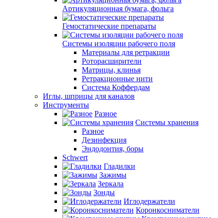
Артикуляционная бумага, фольга
Гемостатические препараты
Системы изоляции рабочего поля
Материалы для ретракции
Роторасширители
Матрицы, клинья
Ретракционные нити
Система Коффердам
Иглы, шприцы для каналов
Инструменты
Разное
Системы хранения
Разное
Дезинфекция
Эндодонтия, боры
Schwert
Гладилки
Зажимы
Зеркала
Зонды
Иглодержатели
Коронкосниматели