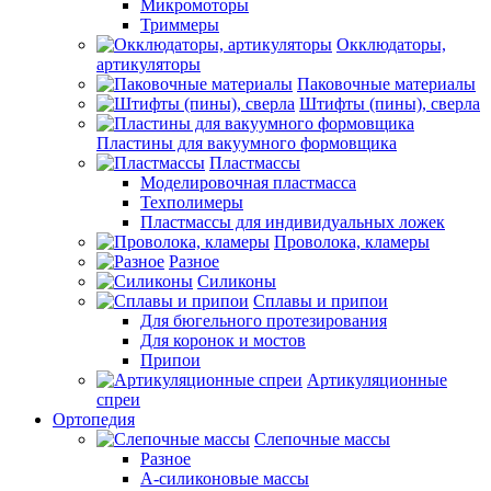
Микромоторы
Триммеры
Окклюдаторы,
артикуляторы
Паковочные материалы
Штифты (пины), сверла
Пластины для вакуумного формовщика
Пластмассы
Моделировочная пластмасса
Техполимеры
Пластмассы для индивидуальных ложек
Проволока, кламеры
Разное
Силиконы
Сплавы и припои
Для бюгельного протезирования
Для коронок и мостов
Припои
Артикуляционные
спреи
Ортопедия
Слепочные массы
Разное
А-силиконовые массы