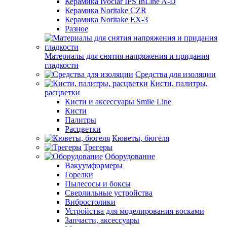
Керамика Ivoclar IPS InLine A-D
Керамика Noritake CZR
Керамика Noritake EX-3
Разное
Материалы для снятия напряжения и придания
гладкости
Средства для изоляции
Кисти, палитры,
расцветки
Кисти и аксессуары Smile Line
Кисти
Палитры
Расцветки
Кюветы, бюгеля
Трегеры
Оборудование
Вакуумформеры
Горелки
Пылесосы и боксы
Сверлильные устройства
Вибростолики
Устройства для моделирования восками
Запчасти, аксессуары