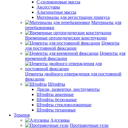
С-силиконовые массы
Аксессуары
Альгинатные массы
Материалы для регистрации прикуса
Материалы для
перебазировки
Временные ортопедические конструкции
Цементы
для постоянной фиксации
Цементы для
временной фиксации
Цементы двойного отверждения для постоянной
фиксации
Штифты
Дрили, развертки, инструменты
Штифты анкерные
Штифты беззольные
Штифты стекловолоконные
Штифты титановые
Терапия
Адгезивы
Протравочные гели