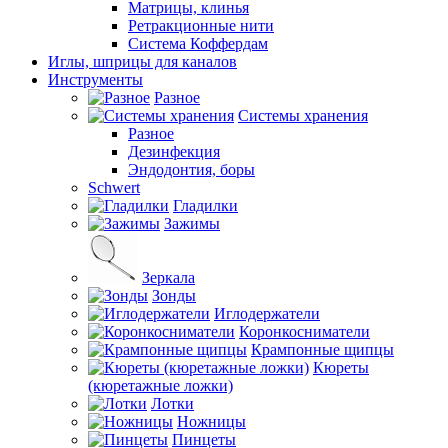
Матрицы, клинья
Ретракционные нити
Система Коффердам
Иглы, шприцы для каналов
Инструменты
Разное
Системы хранения
Разное
Дезинфекция
Эндодонтия, боры
Schwert
Гладилки
Зажимы
Зеркала
Зонды
Иглодержатели
Коронкосниматели
Крампонные щипцы
Кюреты
(кюретажные ложки)
Лотки
Ножницы
Пинцеты