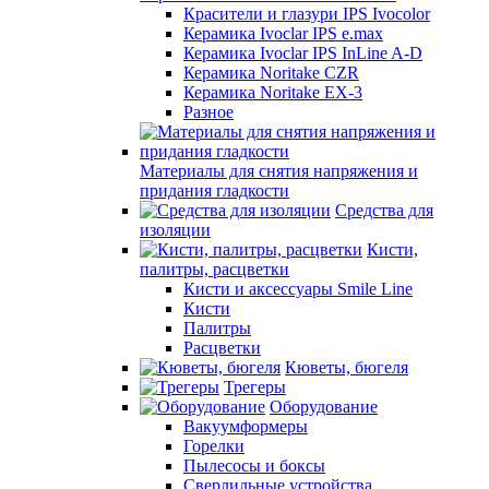
Красители и глазури IPS Ivocolor
Керамика Ivoclar IPS e.max
Керамика Ivoclar IPS InLine A-D
Керамика Noritake CZR
Керамика Noritake EX-3
Разное
Материалы для снятия напряжения и
придания гладкости
Средства для
изоляции
Кисти,
палитры, расцветки
Кисти и аксессуары Smile Line
Кисти
Палитры
Расцветки
Кюветы, бюгеля
Трегеры
Оборудование
Вакуумформеры
Горелки
Пылесосы и боксы
Сверлильные устройства