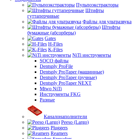
Пульпоэкстракторы
Штифты
гуттаперчивые
Файлы для ультразвука
Штифты
бумажные (абсорберы)
Gates
H-Files
K-Files
NiTi инструменты
SOCO файлы
Dentsply ProFile
Dentsply ProTaper (машинные)
Dentsply ProTaper (ручные)
Dentsply ProTaper NEXT
Mtwo NiTi
Инструменты FKG
Разные
Каналонаполнители
Peeso (Largo)
Pluggers
Reamers
Spreaders