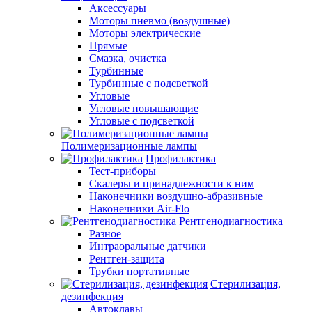
Аксессуары
Моторы пневмо (воздушные)
Моторы электрические
Прямые
Смазка, очистка
Турбинные
Турбинные с подсветкой
Угловые
Угловые повышающие
Угловые с подсветкой
Полимеризационные лампы
Профилактика
Тест-приборы
Скалеры и принадлежности к ним
Наконечники воздушно-абразивные
Наконечники Air-Flo
Рентгенодиагностика
Разное
Интраоральные датчики
Рентген-защита
Трубки портативные
Стерилизация,
дезинфекция
Автоклавы