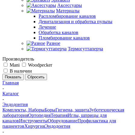
Аксессуары
Материалы
Распломбирование каналов
Девитализация и обработка пульпы
Лечение
Обработка каналов
Пломбирование каналов
Разное
Термогуттаперча
Производитель
Mani
Woodpecker
В наличии
Сбросить
Главная
-
Каталог
-
Эндодонтия
Комплекты, Наборы
Боры
Гигиена, защита
Зуботехническая
лаборатория
Ортопедия
Терапия
Иглы, шприцы для
каналов
Инструменты
Оборудование
Профилактика для
пациентов
Хирургия
Эндодонтия
-