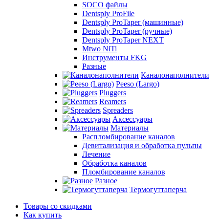
SOCO файлы
Dentsply ProFile
Dentsply ProTaper (машинные)
Dentsply ProTaper (ручные)
Dentsply ProTaper NEXT
Mtwo NiTi
Инструменты FKG
Разные
Каналонаполнители
Peeso (Largo)
Pluggers
Reamers
Spreaders
Аксессуары
Материалы
Распломбирование каналов
Девитализация и обработка пульпы
Лечение
Обработка каналов
Пломбирование каналов
Разное
Термогуттаперча
Товары со скидками
Как купить