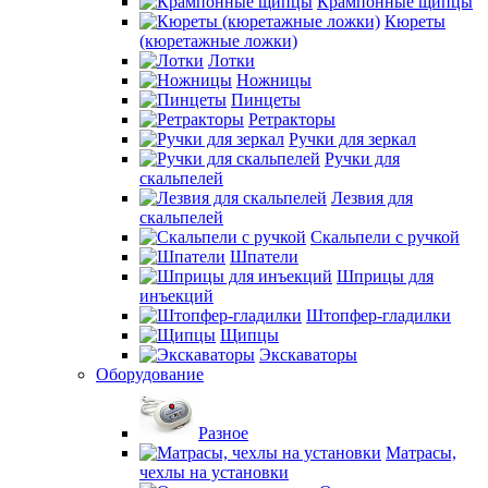
Крампонные щипцы
Кюреты
(кюретажные ложки)
Лотки
Ножницы
Пинцеты
Ретракторы
Ручки для зеркал
Ручки для
скальпелей
Лезвия для
скальпелей
Скальпели с ручкой
Шпатели
Шприцы для
инъекций
Штопфер-гладилки
Щипцы
Экскаваторы
Оборудование
Разное
Матрасы,
чехлы на установки