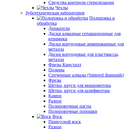
Средства контроля стерилизации
Чехлы
Зуботехническая лаборатория
Полировка и
обработка
Держатели
Диски алмазные сепарационные для
керамики
Диски корундовые армированные для
металла
Диски корундовые для пластмассы,
металла
Фрезы Кристалл
Полиры
Спеченные алмазы (Sintered diamonds)
Фрезы
Щетки, круги для микромотора
Щетки, круги для шлифмотора
Камни
Разное
Полировочные пасты
Полировочные порошки
Воск
Прикусной воск
Разное