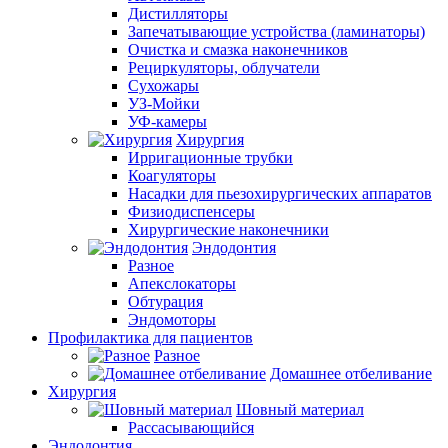
Дистилляторы
Запечатывающие устройства (ламинаторы)
Очистка и смазка наконечников
Рециркуляторы, облучатели
Сухожары
УЗ-Мойки
УФ-камеры
Хирургия
Ирригационные трубки
Коагуляторы
Насадки для пьезохирургических аппаратов
Физиодиспенсеры
Хирургические наконечники
Эндодонтия
Разное
Апекслокаторы
Обтурация
Эндомоторы
Профилактика для пациентов
Разное
Домашнее отбеливание
Хирургия
Шовный материал
Рассасывающийся
Эндодонтия