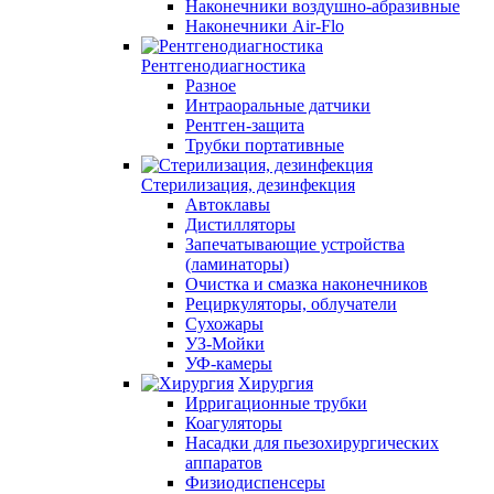
Наконечники воздушно-абразивные
Наконечники Air-Flo
Рентгенодиагностика
Разное
Интраоральные датчики
Рентген-защита
Трубки портативные
Стерилизация, дезинфекция
Автоклавы
Дистилляторы
Запечатывающие устройства
(ламинаторы)
Очистка и смазка наконечников
Рециркуляторы, облучатели
Сухожары
УЗ-Мойки
УФ-камеры
Хирургия
Ирригационные трубки
Коагуляторы
Насадки для пьезохирургических
аппаратов
Физиодиспенсеры