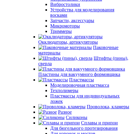
Вибростолики
Устройства для моделирования
восками
Запчасти, аксессуары
Микромоторы
Триммеры
Окклюдаторы, артикуляторы
Паковочные
материалы
Штифты (пины),
сверла
Пластины для вакуумного формовщика
Пластмассы
Моделировочная пластмасса
Техполимеры
Пластмассы для индивидуальных
ложек
Проволока, кламеры
Разное
Силиконы
Сплавы и припои
Для бюгельного протезирования
Для коронок и мостов