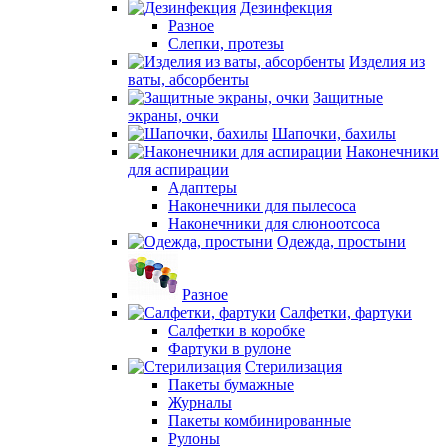
Дезинфекция
Разное
Слепки, протезы
Изделия из
ваты, абсорбенты
Защитные
экраны, очки
Шапочки, бахилы
Наконечники
для аспирации
Адаптеры
Наконечники для пылесоса
Наконечники для слюноотсоса
Одежда, простыни
Разное
Салфетки, фартуки
Салфетки в коробке
Фартуки в рулоне
Стерилизация
Пакеты бумажные
Журналы
Пакеты комбинированные
Рулоны