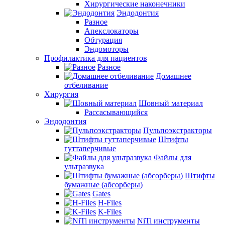
Хирургические наконечники
Эндодонтия
Разное
Апекслокаторы
Обтурация
Эндомоторы
Профилактика для пациентов
Разное
Домашнее
отбеливание
Хирургия
Шовный материал
Рассасывающийся
Эндодонтия
Пульпоэкстракторы
Штифты
гуттаперчивые
Файлы для
ультразвука
Штифты
бумажные (абсорберы)
Gates
H-Files
K-Files
NiTi инструменты