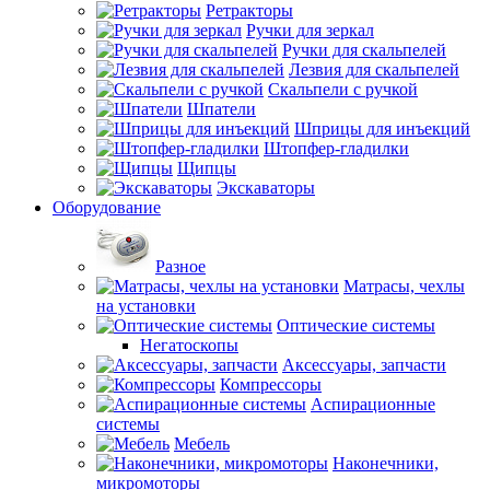
Ретракторы
Ручки для зеркал
Ручки для скальпелей
Лезвия для скальпелей
Скальпели с ручкой
Шпатели
Шприцы для инъекций
Штопфер-гладилки
Щипцы
Экскаваторы
Оборудование
Разное
Матрасы, чехлы
на установки
Оптические системы
Негатоскопы
Аксессуары, запчасти
Компрессоры
Аспирационные
системы
Мебель
Наконечники,
микромоторы