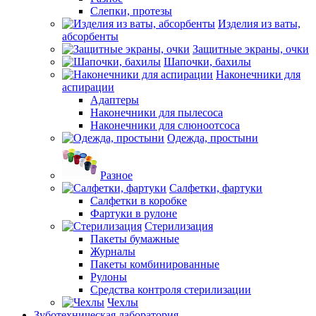
Слепки, протезы
Изделия из ваты,
абсорбенты
Защитные экраны, очки
Шапочки, бахилы
Наконечники для
аспирации
Адаптеры
Наконечники для пылесоса
Наконечники для слюноотсоса
Одежда, простыни
Разное
Салфетки, фартуки
Салфетки в коробке
Фартуки в рулоне
Стерилизация
Пакеты бумажные
Журналы
Пакеты комбинированные
Рулоны
Средства контроля стерилизации
Чехлы
Зуботехническая лаборатория