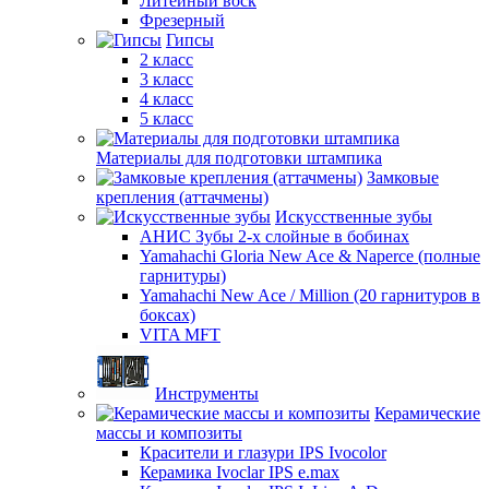
Литейный воск
Фрезерный
Гипсы
2 класс
3 класс
4 класс
5 класс
Материалы для подготовки штампика
Замковые
крепления (аттачмены)
Искусственные зубы
АНИС Зубы 2-х слойные в бобинах
Yamahachi Gloria New Ace & Naperce (полные
гарнитуры)
Yamahachi New Ace / Million (20 гарнитуров в
боксах)
VITA MFT
Инструменты
Керамические
массы и композиты
Красители и глазури IPS Ivocolor
Керамика Ivoclar IPS e.max