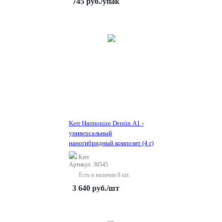
745
руб.
/упак
Kerr Harmonize Dentin A1 -
универсальный
наногибридный композит (4 г)
Kerr
Артикул: 36545
Есть в наличии 8 шт.
3 640
руб.
/шт