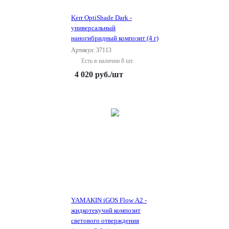
Kerr OptiShade Dark -
универсальный
наногибридный композит (4 г)
Артикул: 37113
Есть в наличии 8 шт.
4 020
руб.
/шт
YAMAKIN iGOS Flow A2 -
жидкотекучий композит
светового отверждения