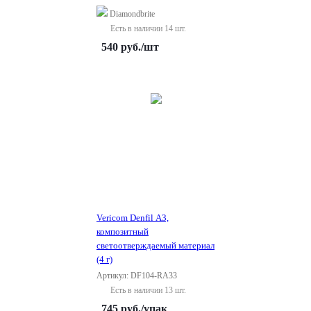
Diamondbrite
Есть в наличии 14 шт.
540
руб.
/шт
Vericom Denfil A3,
композитный
светоотверждаемый материал
(4 г)
Артикул: DF104-RA33
Есть в наличии 13 шт.
745
руб.
/упак