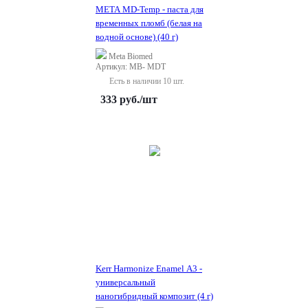
META MD-Temp - паста для
временных пломб (белая на
водной основе) (40 г)
Meta Biomed
Артикул: MB- MDT
Есть в наличии 10 шт.
333
руб.
/шт
Kerr Harmonize Enamel A3 -
универсальный
наногибридный композит (4 г)