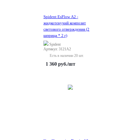
Spident EsFlow A2 -
жидкотекучий композит
светового отверждения (2
шприца * 2 г)
Spident
Артикул: 3121A2
Есть в наличии 20 шт.
1 360
руб.
/шт