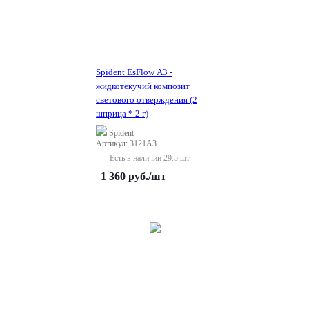
Spident EsFlow A3 -
жидкотекучий композит
светового отверждения (2
шприца * 2 г)
Spident
Артикул: 3121A3
Есть в наличии 29.5 шт.
1 360
руб.
/шт