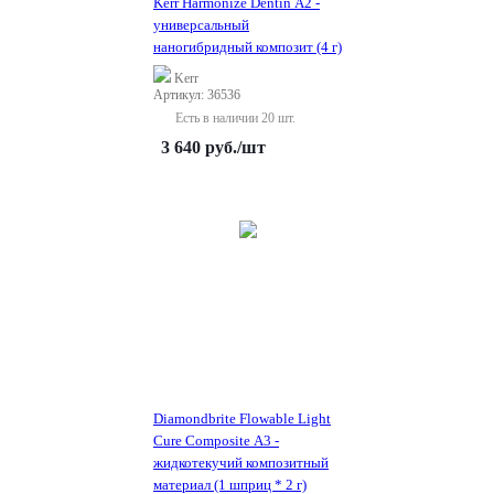
Kerr Harmonize Dentin A2 -
универсальный
наногибридный композит (4 г)
Kerr
Артикул: 36536
Есть в наличии 20 шт.
3 640
руб.
/шт
Diamondbrite Flowable Light
Cure Composite A3 -
жидкотекучий композитный
материал (1 шприц * 2 г)