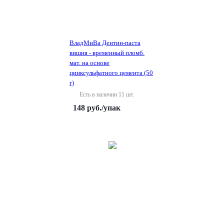
ВладМиВа Дентин-паста
вишня - временный пломб.
мат. на основе
цинксульфатного цемента (50
г)
Есть в наличии 11 шт.
148
руб.
/упак