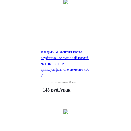
ВладМиВа Дентин-паста
клубника - временный пломб.
мат. на основе
цинксульфатного цемента (50
г)
Есть в наличии 8 шт.
148
руб.
/упак