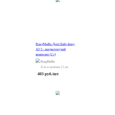
ВладМиВа ДентЛайт-флоу
A3,5 - жидкотекучий
композит (2 г)
ВладМиВа
Есть в наличии 11 шт.
403
руб.
/шт