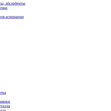
ты, абсорбенты
очки
для аспирации
отка
рамики
еталла
алла