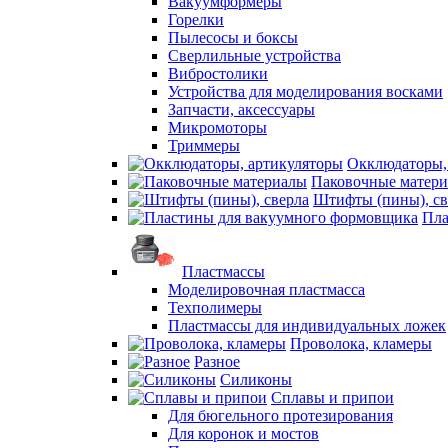
Вакуумформеры
Горелки
Пылесосы и боксы
Сверлильные устройства
Вибростолики
Устройства для моделирования восками
Запчасти, аксессуары
Микромоторы
Триммеры
Окклюдаторы,
Паковочные матер
Штифты (пины), св
Пла
Пластмассы
Моделировочная пластмасса
Техполимеры
Пластмассы для индивидуальных ложек
Проволока, кламеры
Разное
Силиконы
Сплавы и припои
Для бюгельного протезирования
Для коронок и мостов