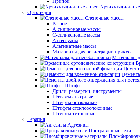
Припои
Артикуляционные
Ортопедия
Слепочные массы
Разное
А-силиконовые массы
С-силиконовые массы
Аксессуары
Альгинатные массы
Материалы для регистрации прикуса
Материалы д
В
Цемент
Цементы
Штифты
Дрили, развертки, инструменты
Штифты анкерные
Штифты беззольные
Штифты стекловолоконные
Штифты титановые
Терапия
Адгезивы
Протравочные гели
Пломбировочн