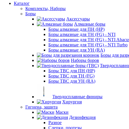
Каталог
Комплекты, Наборы
Боры
Аксессуары
Алмазные боры
Боры алмазные для ПН (HP)
Боры алмазные для ТН (FG) - NTI
Боры алмазные для ТН (FG) - NTI Abacu
Боры алмазные для ТН (FG) - NTI Turbo
Боры алмазные для УН (RA)
Боры для разр
Наборы боров
Твердосплавн
Боры ТВС для ПН (HP)
Боры ТВС для ТН (FG)
Боры ТВС для УН (RA)
Твердосплавные финиры
Хирургия
Гигиена, защита
Маски
Дезинфекция
Разное
Слепки, протезы