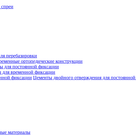
 спреи
ля перебазировки
ременные ортопедические конструкции
ы для постоянной фиксации
 для временной фиксации
Цементы двойного отверждения для постоянной
ые материалы