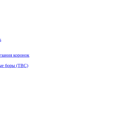
s
езания коронок
ые боры (ТВС)