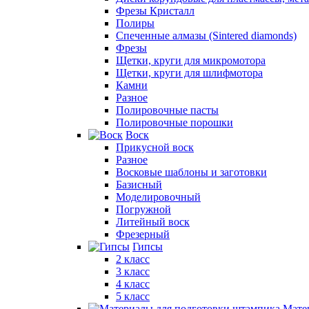
Фрезы Кристалл
Полиры
Спеченные алмазы (Sintered diamonds)
Фрезы
Щетки, круги для микромотора
Щетки, круги для шлифмотора
Камни
Разное
Полировочные пасты
Полировочные порошки
Воск
Прикусной воск
Разное
Восковые шаблоны и заготовки
Базисный
Моделировочный
Погружной
Литейный воск
Фрезерный
Гипсы
2 класс
3 класс
4 класс
5 класс
Мате