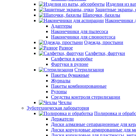
Изделия из ва
Защитные экраны, 
Шапочки, бахилы
Наконечники 
Адаптеры
Наконечники для пылесоса
Наконечники для слюноотсоса
Одежда, простыни
Разное
Салфетки, фартуки
Салфетки в коробке
Фартуки в рулоне
Стерилизация
Пакеты бумажные
Журналы
Пакеты комбинированные
Рулоны
Средства контроля стерилизации
Чехлы
Зуботехническая лаборатория
Полировка и обраб
Держатели
Диски алмазные сепарационные для ке
Диски корундовые армированные для м
Диски корундовые для пластмассы, мет