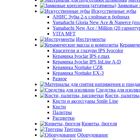
Замковые 
Искусственные зубы
АНИС Зубы 2-х слойные в бобинах
Yamahachi Gloria New Ace & Naperce (п
Yamahachi New Ace / Million (20 гарниту
VITA MFT
Инструменты
Керамиче
Красители и глазури IPS Ivocolor
Керамика Ivoclar IPS e.max
Керамика Ivoclar IPS InLine A-D
Керамика Noritake CZR
Керамика Noritake EX-3
Разное
Средства для изоля
Кисти, палитры
Кисти и аксессуары Smile Line
Кисти
Палитры
Расцветки
Кюветы, бюгеля
Трегеры
Оборудование