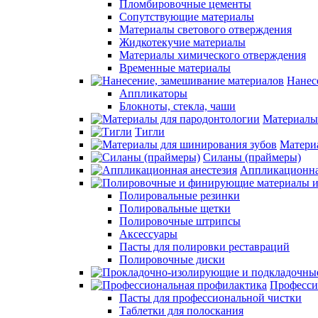
Пломбировочные цементы
Сопутствующие материалы
Материалы светового отверждения
Жидкотекучие материалы
Материалы химического отверждения
Временные материалы
Нанес
Аппликаторы
Блокноты, стекла, чаши
Материалы
Тигли
Матери
Силаны (праймеры)
Аппликационна
Полировальные резинки
Полировальные щетки
Полировочные штрипсы
Аксессуары
Пасты для полировки реставраций
Полировочные диски
Професси
Пасты для профессиональной чистки
Таблетки для полоскания