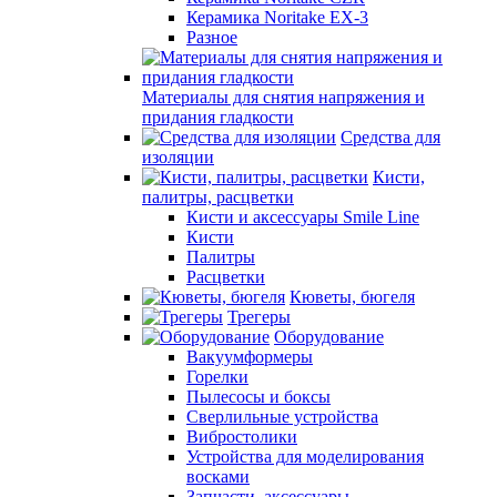
Керамика Noritake EX-3
Разное
Материалы для снятия напряжения и
придания гладкости
Средства для
изоляции
Кисти,
палитры, расцветки
Кисти и аксессуары Smile Line
Кисти
Палитры
Расцветки
Кюветы, бюгеля
Трегеры
Оборудование
Вакуумформеры
Горелки
Пылесосы и боксы
Сверлильные устройства
Вибростолики
Устройства для моделирования
восками
Запчасти, аксессуары