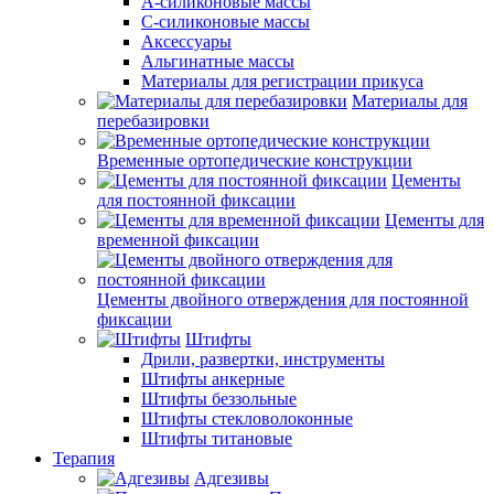
А-силиконовые массы
С-силиконовые массы
Аксессуары
Альгинатные массы
Материалы для регистрации прикуса
Материалы для
перебазировки
Временные ортопедические конструкции
Цементы
для постоянной фиксации
Цементы для
временной фиксации
Цементы двойного отверждения для постоянной
фиксации
Штифты
Дрили, развертки, инструменты
Штифты анкерные
Штифты беззольные
Штифты стекловолоконные
Штифты титановые
Терапия
Адгезивы