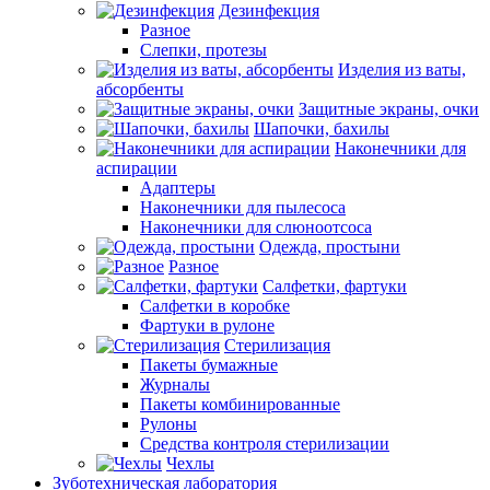
Дезинфекция
Разное
Слепки, протезы
Изделия из ваты,
абсорбенты
Защитные экраны, очки
Шапочки, бахилы
Наконечники для
аспирации
Адаптеры
Наконечники для пылесоса
Наконечники для слюноотсоса
Одежда, простыни
Разное
Салфетки, фартуки
Салфетки в коробке
Фартуки в рулоне
Стерилизация
Пакеты бумажные
Журналы
Пакеты комбинированные
Рулоны
Средства контроля стерилизации
Чехлы
Зуботехническая лаборатория