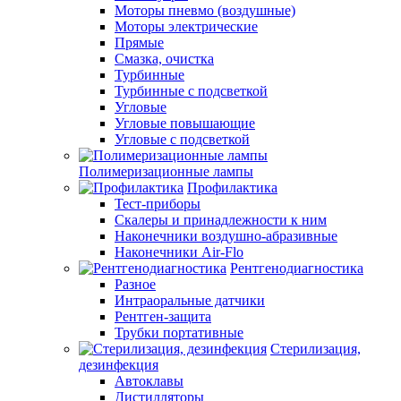
Моторы пневмо (воздушные)
Моторы электрические
Прямые
Смазка, очистка
Турбинные
Турбинные с подсветкой
Угловые
Угловые повышающие
Угловые с подсветкой
Полимеризационные лампы
Профилактика
Тест-приборы
Скалеры и принадлежности к ним
Наконечники воздушно-абразивные
Наконечники Air-Flo
Рентгенодиагностика
Разное
Интраоральные датчики
Рентген-защита
Трубки портативные
Стерилизация,
дезинфекция
Автоклавы
Дистилляторы