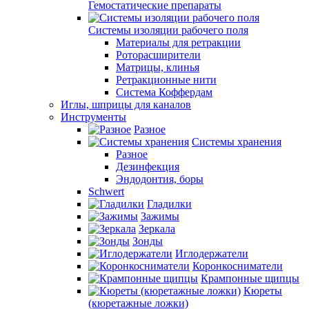
Гемостатические препараты
Системы изоляции рабочего поля
Материалы для ретракции
Роторасширители
Матрицы, клинья
Ретракционные нити
Система Коффердам
Иглы, шприцы для каналов
Инструменты
Разное
Системы хранения
Разное
Дезинфекция
Эндодонтия, боры
Schwert
Гладилки
Зажимы
Зеркала
Зонды
Иглодержатели
Коронкосниматели
Крампонные щипцы
Кюреты
(кюретажные ложки)