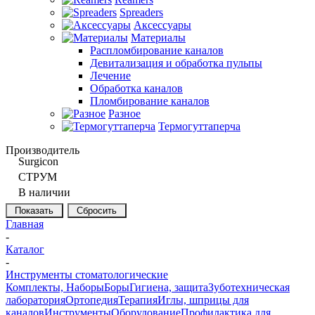
Spreaders
Аксессуары
Материалы
Распломбирование каналов
Девитализация и обработка пульпы
Лечение
Обработка каналов
Пломбирование каналов
Разное
Термогуттаперча
Производитель
Surgicon
СТРУМ
В наличии
Сбросить
Главная
-
Каталог
-
Инструменты стоматологические
Комплекты, Наборы
Боры
Гигиена, защита
Зуботехническая
лаборатория
Ортопедия
Терапия
Иглы, шприцы для
каналов
Инструменты
Оборудование
Профилактика для