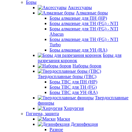
Боры
Аксессуары
Алмазные боры
Боры алмазные для ПН (HP)
Боры алмазные для ТН (FG) - NTI
Боры алмазные для ТН (FG) - NTI
Abacus
Боры алмазные для ТН (FG) - NTI
Turbo
Боры алмазные для УН (RA)
Боры для
разрезания коронок
Наборы боров
Твердосплавные боры (ТВС)
Боры ТВС для ПН (HP)
Боры ТВС для ТН (FG)
Боры ТВС для УН (RA)
Твердосплавные
финиры
Хирургия
Гигиена, защита
Маски
Дезинфекция
Разное