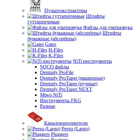
Пульпоэкстракторы
Штифты
гуттаперчивые
Файлы для ультразвука
Штифты
бумажные (абсорберы)
Gates
H-Files
K-Files
NiTi инструменты
SOCO файлы
Dentsply ProFile
Dentsply ProTaper (машинные)
Dentsply ProTaper (ручные)
Dentsply ProTaper NEXT
Mtwo NiTi
Инструменты FKG
Разные
Каналонаполнители
Peeso (Largo)
Pluggers
Reamers