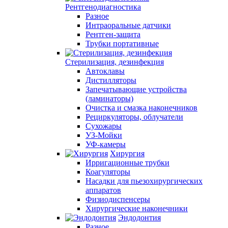
Рентгенодиагностика
Разное
Интраоральные датчики
Рентген-защита
Трубки портативные
Стерилизация, дезинфекция
Автоклавы
Дистилляторы
Запечатывающие устройства
(ламинаторы)
Очистка и смазка наконечников
Рециркуляторы, облучатели
Сухожары
УЗ-Мойки
УФ-камеры
Хирургия
Ирригационные трубки
Коагуляторы
Насадки для пьезохирургических
аппаратов
Физиодиспенсеры
Хирургические наконечники
Эндодонтия
Разное