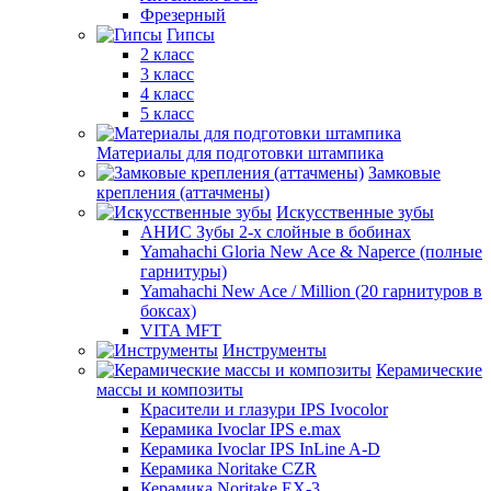
Фрезерный
Гипсы
2 класс
3 класс
4 класс
5 класс
Материалы для подготовки штампика
Замковые
крепления (аттачмены)
Искусственные зубы
АНИС Зубы 2-х слойные в бобинах
Yamahachi Gloria New Ace & Naperce (полные
гарнитуры)
Yamahachi New Ace / Million (20 гарнитуров в
боксах)
VITA MFT
Инструменты
Керамические
массы и композиты
Красители и глазури IPS Ivocolor
Керамика Ivoclar IPS e.max
Керамика Ivoclar IPS InLine A-D
Керамика Noritake CZR
Керамика Noritake EX-3