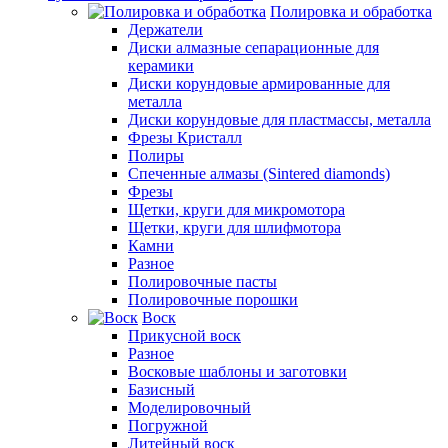
Полировка и обработка
Держатели
Диски алмазные сепарационные для
керамики
Диски корундовые армированные для
металла
Диски корундовые для пластмассы, металла
Фрезы Кристалл
Полиры
Спеченные алмазы (Sintered diamonds)
Фрезы
Щетки, круги для микромотора
Щетки, круги для шлифмотора
Камни
Разное
Полировочные пасты
Полировочные порошки
Воск
Прикусной воск
Разное
Восковые шаблоны и заготовки
Базисный
Моделировочный
Погружной
Литейный воск