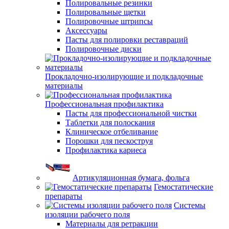
Полировальные резинки
Полировальные щетки
Полировочные штрипсы
Аксессуары
Пасты для полировки реставраций
Полировочные диски
Прокладочно-изолирующие и подкладочные
материалы
Профессиональная профилактика
Пасты для профессиональной чистки
Таблетки для полоскания
Клиническое отбеливание
Порошки для пескоструя
Профилактика кариеса
Артикуляционная бумага, фольга
Гемостатические
препараты
Системы
изоляции рабочего поля
Материалы для ретракции