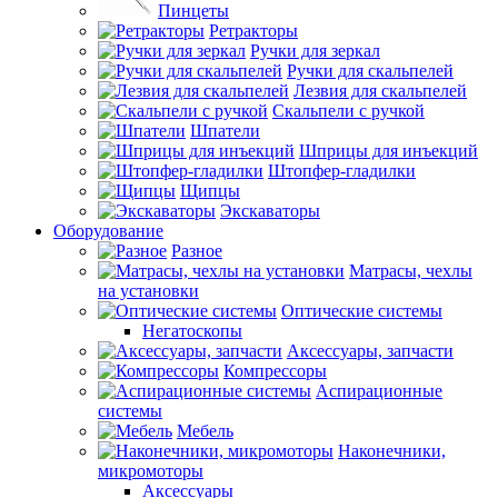
Пинцеты
Ретракторы
Ручки для зеркал
Ручки для скальпелей
Лезвия для скальпелей
Скальпели с ручкой
Шпатели
Шприцы для инъекций
Штопфер-гладилки
Щипцы
Экскаваторы
Оборудование
Разное
Матрасы, чехлы
на установки
Оптические системы
Негатоскопы
Аксессуары, запчасти
Компрессоры
Аспирационные
системы
Мебель
Наконечники,
микромоторы
Аксессуары