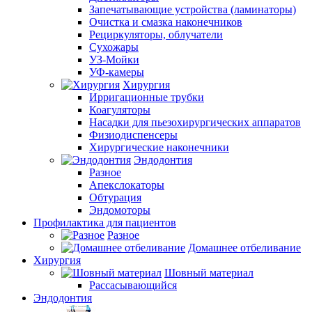
Запечатывающие устройства (ламинаторы)
Очистка и смазка наконечников
Рециркуляторы, облучатели
Сухожары
УЗ-Мойки
УФ-камеры
Хирургия
Ирригационные трубки
Коагуляторы
Насадки для пьезохирургических аппаратов
Физиодиспенсеры
Хирургические наконечники
Эндодонтия
Разное
Апекслокаторы
Обтурация
Эндомоторы
Профилактика для пациентов
Разное
Домашнее отбеливание
Хирургия
Шовный материал
Рассасывающийся
Эндодонтия