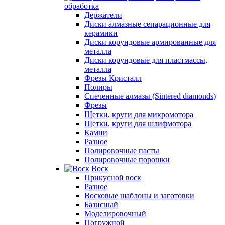
обработка
Держатели
Диски алмазные сепарационные для
керамики
Диски корундовые армированные для
металла
Диски корундовые для пластмассы,
металла
Фрезы Кристалл
Полиры
Спеченные алмазы (Sintered diamonds)
Фрезы
Щетки, круги для микромотора
Щетки, круги для шлифмотора
Камни
Разное
Полировочные пасты
Полировочные порошки
Воск
Прикусной воск
Разное
Восковые шаблоны и заготовки
Базисный
Моделировочный
Погружной