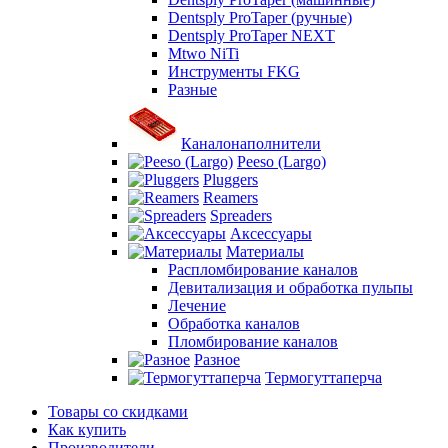
Dentsply ProTaper (ручные)
Dentsply ProTaper NEXT
Mtwo NiTi
Инструменты FKG
Разные
Каналонаполнители
Peeso (Largo)
Pluggers
Reamers
Spreaders
Аксессуары
Материалы
Распломбирование каналов
Девитализация и обработка пульпы
Лечение
Обработка каналов
Пломбирование каналов
Разное
Термогуттаперча
Товары со скидками
Как купить
Производители