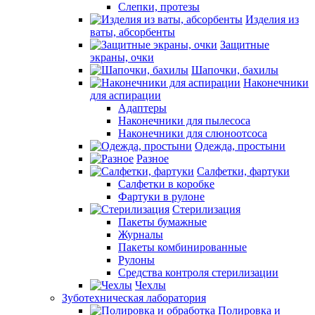
Слепки, протезы
Изделия из
ваты, абсорбенты
Защитные
экраны, очки
Шапочки, бахилы
Наконечники
для аспирации
Адаптеры
Наконечники для пылесоса
Наконечники для слюноотсоса
Одежда, простыни
Разное
Салфетки, фартуки
Салфетки в коробке
Фартуки в рулоне
Стерилизация
Пакеты бумажные
Журналы
Пакеты комбинированные
Рулоны
Средства контроля стерилизации
Чехлы
Зуботехническая лаборатория
Полировка и