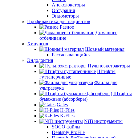
Апекслокаторы
Обтурация
Эндомоторы
Профилактика для пациентов
Разное
Домашнее
отбеливание
Хирургия
Шовный материал
Рассасывающийся
Эндодонтия
Пульпоэкстракторы
Штифты
гуттаперчивые
Файлы для
ультразвука
Штифты
бумажные (абсорберы)
Gates
H-Files
K-Files
NiTi инструменты
SOCO файлы
Dentsply ProFile
Dentsply ProTaper (машинные)