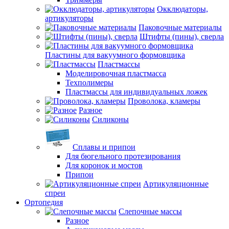
Окклюдаторы,
артикуляторы
Паковочные материалы
Штифты (пины), сверла
Пластины для вакуумного формовщика
Пластмассы
Моделировочная пластмасса
Техполимеры
Пластмассы для индивидуальных ложек
Проволока, кламеры
Разное
Силиконы
Сплавы и припои
Для бюгельного протезирования
Для коронок и мостов
Припои
Артикуляционные
спреи
Ортопедия
Слепочные массы
Разное