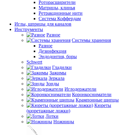
Роторасширители
Матрицы, клинья
Ретракционные нити
Система Коффердам
Иглы, шприцы для каналов
Инструменты
Разное
Системы хранения
Разное
Дезинфекция
Эндодонтия, боры
Schwert
Гладилки
Зажимы
Зеркала
Зонды
Иглодержатели
Коронкосниматели
Крампонные щипцы
Кюреты
(кюретажные ложки)
Лотки
Ножницы