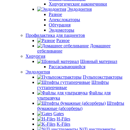
Хирургические наконечники
Эндодонтия
Разное
Апекслокаторы
Обтурация
Эндомоторы
Профилактика для пациентов
Разное
Домашнее
отбеливание
Хирургия
Шовный материал
Рассасывающийся
Эндодонтия
Пульпоэкстракторы
Штифты
гуттаперчивые
Файлы для
ультразвука
Штифты
бумажные (абсорберы)
Gates
H-Files
K-Files
NiTi инструменты