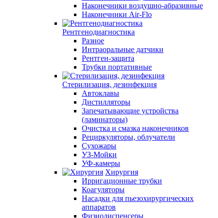
Наконечники воздушно-абразивные
Наконечники Air-Flo
Рентгенодиагностика
Разное
Интраоральные датчики
Рентген-защита
Трубки портативные
Стерилизация, дезинфекция
Автоклавы
Дистилляторы
Запечатывающие устройства
(ламинаторы)
Очистка и смазка наконечников
Рециркуляторы, облучатели
Сухожары
УЗ-Мойки
УФ-камеры
Хирургия
Ирригационные трубки
Коагуляторы
Насадки для пьезохирургических
аппаратов
Физиодиспенсеры