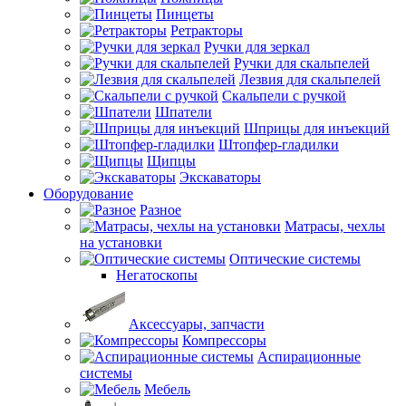
Пинцеты
Ретракторы
Ручки для зеркал
Ручки для скальпелей
Лезвия для скальпелей
Скальпели с ручкой
Шпатели
Шприцы для инъекций
Штопфер-гладилки
Щипцы
Экскаваторы
Оборудование
Разное
Матрасы, чехлы
на установки
Оптические системы
Негатоскопы
Аксессуары, запчасти
Компрессоры
Аспирационные
системы
Мебель