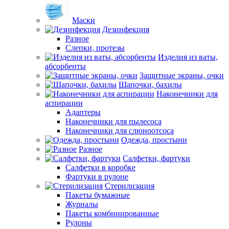
Маски
Дезинфекция
Разное
Слепки, протезы
Изделия из ваты,
абсорбенты
Защитные экраны, очки
Шапочки, бахилы
Наконечники для
аспирации
Адаптеры
Наконечники для пылесоса
Наконечники для слюноотсоса
Одежда, простыни
Разное
Салфетки, фартуки
Салфетки в коробке
Фартуки в рулоне
Стерилизация
Пакеты бумажные
Журналы
Пакеты комбинированные
Рулоны