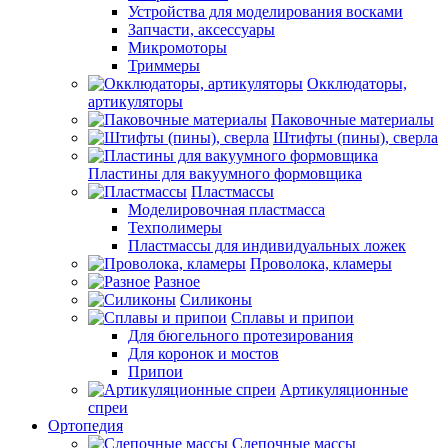
Устройства для моделирования восками
Запчасти, аксессуары
Микромоторы
Триммеры
Окклюдаторы,
артикуляторы
Паковочные материалы
Штифты (пины), сверла
Пластины для вакуумного формовщика
Пластмассы
Моделировочная пластмасса
Техполимеры
Пластмассы для индивидуальных ложек
Проволока, кламеры
Разное
Силиконы
Сплавы и припои
Для бюгельного протезирования
Для коронок и мостов
Припои
Артикуляционные
спреи
Ортопедия
Слепочные массы