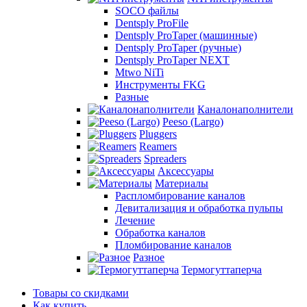
SOCO файлы
Dentsply ProFile
Dentsply ProTaper (машинные)
Dentsply ProTaper (ручные)
Dentsply ProTaper NEXT
Mtwo NiTi
Инструменты FKG
Разные
Каналонаполнители
Peeso (Largo)
Pluggers
Reamers
Spreaders
Аксессуары
Материалы
Распломбирование каналов
Девитализация и обработка пульпы
Лечение
Обработка каналов
Пломбирование каналов
Разное
Термогуттаперча
Товары со скидками
Как купить