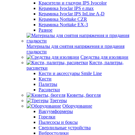
Красители и глазури IPS Ivocolor
Керамика Ivoclar IPS e.max
Керамика Ivoclar IPS InLine A-D
Керамика Noritake CZR
Керамика Noritake EX-3
Разное
Материалы для снятия напряжения и придания
гладкости
Средства для изоляции
Кисти, палитры,
расцветки
Кисти и аксессуары Smile Line
Кисти
Палитры
Расцветки
Кюветы, бюгеля
Трегеры
Оборудование
Вакуумформеры
Горелки
Пылесосы и боксы
Сверлильные устройства
Вибростолики