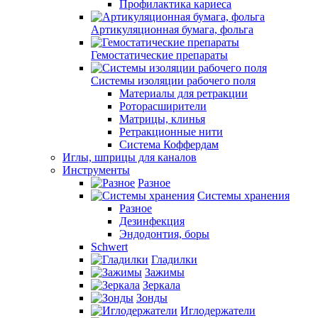
Профилактика кариеса
Артикуляционная бумага, фольга
Гемостатические препараты
Системы изоляции рабочего поля
Материалы для ретракции
Роторасширители
Матрицы, клинья
Ретракционные нити
Система Коффердам
Иглы, шприцы для каналов
Инструменты
Разное
Системы хранения
Разное
Дезинфекция
Эндодонтия, боры
Schwert
Гладилки
Зажимы
Зеркала
Зонды
Иглодержатели