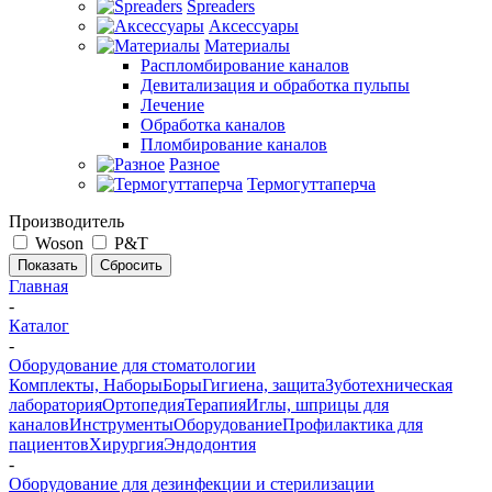
Spreaders
Аксессуары
Материалы
Распломбирование каналов
Девитализация и обработка пульпы
Лечение
Обработка каналов
Пломбирование каналов
Разное
Термогуттаперча
Производитель
Woson
P&T
Сбросить
Главная
-
Каталог
-
Оборудование для стоматологии
Комплекты, Наборы
Боры
Гигиена, защита
Зуботехническая
лаборатория
Ортопедия
Терапия
Иглы, шприцы для
каналов
Инструменты
Оборудование
Профилактика для
пациентов
Хирургия
Эндодонтия
-
Оборудование для дезинфекции и стерилизации