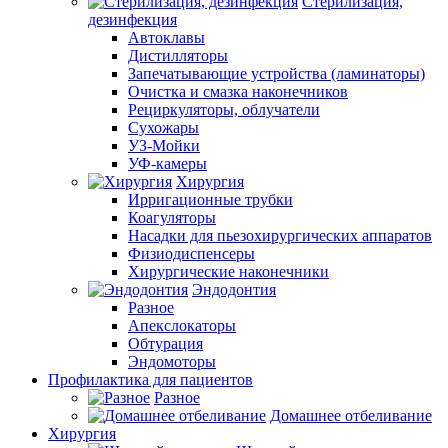
Стерилизация,
дезинфекция
Автоклавы
Дистилляторы
Запечатывающие устройства (ламинаторы)
Очистка и смазка наконечников
Рециркуляторы, облучатели
Сухожары
УЗ-Мойки
УФ-камеры
Хирургия
Ирригационные трубки
Коагуляторы
Насадки для пьезохирургических аппаратов
Физиодиспенсеры
Хирургические наконечники
Эндодонтия
Разное
Апекслокаторы
Обтурация
Эндомоторы
Профилактика для пациентов
Разное
Домашнее отбеливание
Хирургия