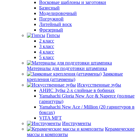
Восковые шаблоны и заготовки
Базисный
Моделировочный
Погружной
Литейный воск
Фрезерный
Гипсы
2 класс
3 класс
4 класс
5 класс
Материалы для подготовки штампика
Замковые
крепления (аттачмены)
Искусственные зубы
АНИС Зубы 2-х слойные в бобинах
Yamahachi Gloria New Ace & Naperce (полные
гарнитуры)
Yamahachi New Ace / Million (20 гарнитуров в
боксах)
VITA MFT
Инструменты
Керамические
массы и композиты