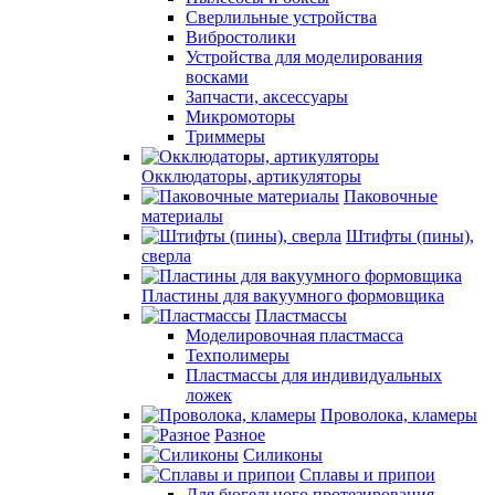
Сверлильные устройства
Вибростолики
Устройства для моделирования
восками
Запчасти, аксессуары
Микромоторы
Триммеры
Окклюдаторы, артикуляторы
Паковочные
материалы
Штифты (пины),
сверла
Пластины для вакуумного формовщика
Пластмассы
Моделировочная пластмасса
Техполимеры
Пластмассы для индивидуальных
ложек
Проволока, кламеры
Разное
Силиконы
Сплавы и припои
Для бюгельного протезирования