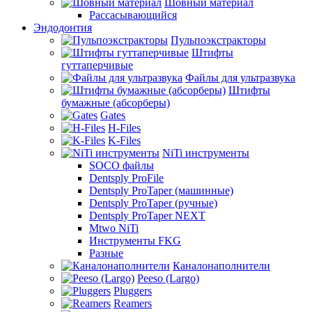
Шовный материал
Рассасывающийся
Эндодонтия
Пульпоэкстракторы
Штифты
гуттаперчивые
Файлы для ультразвука
Штифты
бумажные (абсорберы)
Gates
H-Files
K-Files
NiTi инструменты
SOCO файлы
Dentsply ProFile
Dentsply ProTaper (машинные)
Dentsply ProTaper (ручные)
Dentsply ProTaper NEXT
Mtwo NiTi
Инструменты FKG
Разные
Каналонаполнители
Peeso (Largo)
Pluggers
Reamers