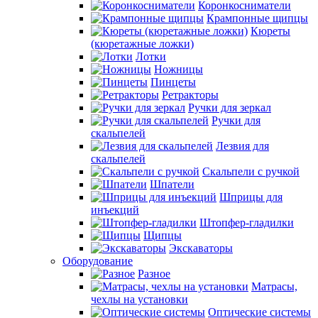
Коронкосниматели
Крампонные щипцы
Кюреты
(кюретажные ложки)
Лотки
Ножницы
Пинцеты
Ретракторы
Ручки для зеркал
Ручки для
скальпелей
Лезвия для
скальпелей
Скальпели с ручкой
Шпатели
Шприцы для
инъекций
Штопфер-гладилки
Щипцы
Экскаваторы
Оборудование
Разное
Матрасы,
чехлы на установки
Оптические системы