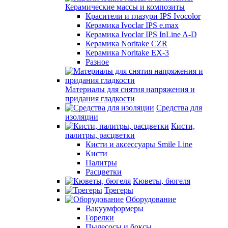
Керамические массы и композиты
Красители и глазури IPS Ivocolor
Керамика Ivoclar IPS e.max
Керамика Ivoclar IPS InLine A-D
Керамика Noritake CZR
Керамика Noritake EX-3
Разное
Материалы для снятия напряжения и
придания гладкости
Средства для
изоляции
Кисти,
палитры, расцветки
Кисти и аксессуары Smile Line
Кисти
Палитры
Расцветки
Кюветы, бюгеля
Трегеры
Оборудование
Вакуумформеры
Горелки
Пылесосы и боксы