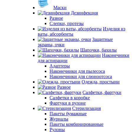
Маски
Дезинфекция
Разное
Слепки, протезы
Изделия из
ваты, абсорбенты
Защитные
экраны, очки
Шапочки, бахилы
Наконечники
для аспирации
Адаптеры
Наконечники для пылесоса
Наконечники для слюноотсоса
Одежда, простыни
Разное
Салфетки, фартуки
Салфетки в коробке
Фартуки в рулоне
Стерилизация
Пакеты бумажные
Журналы
Пакеты комбинированные
Рулоны