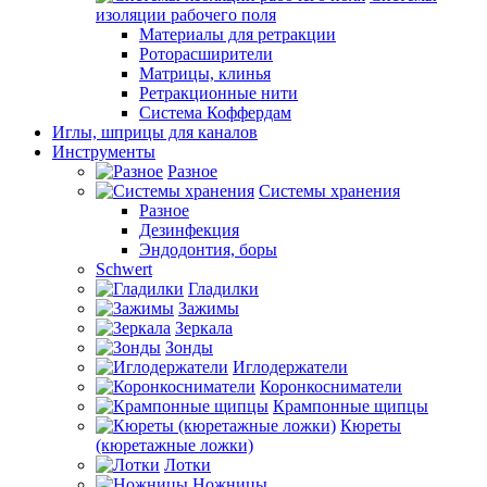
изоляции рабочего поля
Материалы для ретракции
Роторасширители
Матрицы, клинья
Ретракционные нити
Система Коффердам
Иглы, шприцы для каналов
Инструменты
Разное
Системы хранения
Разное
Дезинфекция
Эндодонтия, боры
Schwert
Гладилки
Зажимы
Зеркала
Зонды
Иглодержатели
Коронкосниматели
Крампонные щипцы
Кюреты
(кюретажные ложки)
Лотки
Ножницы