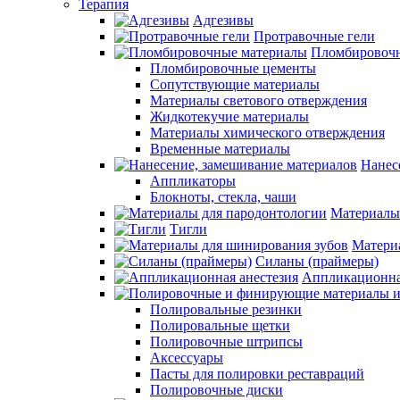
Терапия
Адгезивы
Протравочные гели
Пломбировочн
Пломбировочные цементы
Сопутствующие материалы
Материалы светового отверждения
Жидкотекучие материалы
Материалы химического отверждения
Временные материалы
Нанес
Аппликаторы
Блокноты, стекла, чаши
Материалы
Тигли
Матери
Силаны (праймеры)
Аппликационна
Полировальные резинки
Полировальные щетки
Полировочные штрипсы
Аксессуары
Пасты для полировки реставраций
Полировочные диски