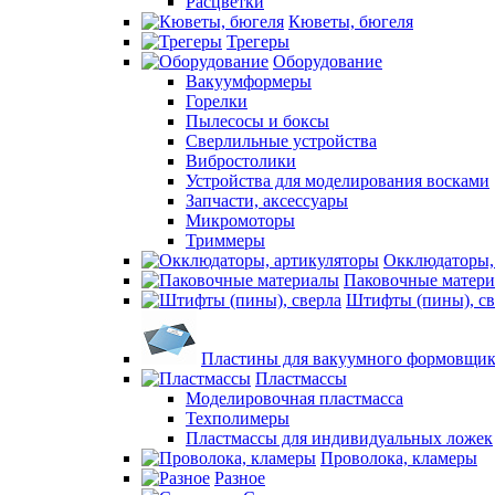
Расцветки
Кюветы, бюгеля
Трегеры
Оборудование
Вакуумформеры
Горелки
Пылесосы и боксы
Сверлильные устройства
Вибростолики
Устройства для моделирования восками
Запчасти, аксессуары
Микромоторы
Триммеры
Окклюдаторы,
Паковочные матер
Штифты (пины), св
Пластины для вакуумного формовщик
Пластмассы
Моделировочная пластмасса
Техполимеры
Пластмассы для индивидуальных ложек
Проволока, кламеры
Разное