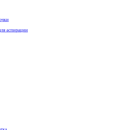
очки
для аспирации
отка