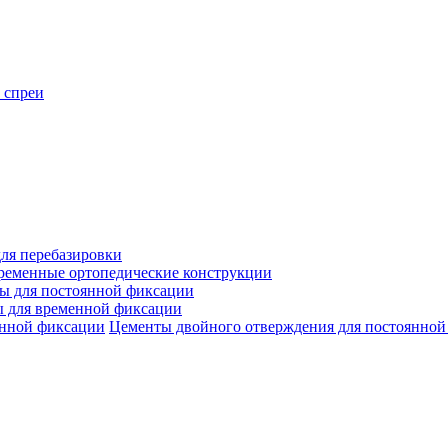
 спреи
ля перебазировки
ременные ортопедические конструкции
ы для постоянной фиксации
 для временной фиксации
Цементы двойного отверждения для постоянной