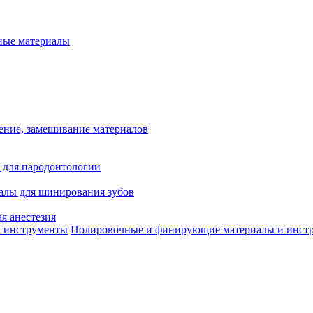
ые материалы
ение, замешивание материалов
 для пародонтологии
алы для шинирования зубов
я анестезия
Полировочные и финирующие материалы и инст