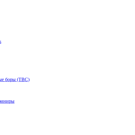
s
ые боры (ТВС)
финиры