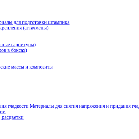
риалы для подготовки штампика
крепления (аттачмены)
олные гарнитуры)
ров в боксах)
ские массы и композиты
Материалы для снятия напряжения и придания гла
ции
, расцветки