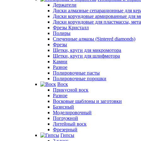
Держатели
Диски алмазные сепарационные для ке
Диски корундовые армированные для м
Диски корундовые для пластмассы, мет
Фрезы Кристалл
Полиры
Спеченные алмазы (Sintered diamonds)
Фрезы
Щетки, круги для микромотора
Щетки, круги для шлифмотора
Камни
Разное
Полировочные пасты
Полировочные порошки
Воск
Прикусной воск
Разное
Восковые шаблоны и заготовки
Базисный
Моделировочный
Погружной
Литейный воск
Фрезерный
Гипсы
2 класс