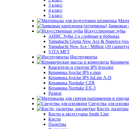
3 класс
4 класс
5 класс
Мате
Замковые 
Искусственные зубы
АНИС Зубы 2-х слойные в бобинах
Yamahachi Gloria New Ace & Naperce (п
Yamahachi New Ace / Million (20 гарниту
VITA MFT
Инструменты
Керамиче
Красители и глазури IPS Ivocolor
Керамика Ivoclar IPS e.max
Керамика Ivoclar IPS InLine A-D
Керамика Noritake CZR
Керамика Noritake EX-3
Разное
Средства для изоля
Кисти, палитры
Кисти и аксессуары Smile Line
Кисти
Палитры