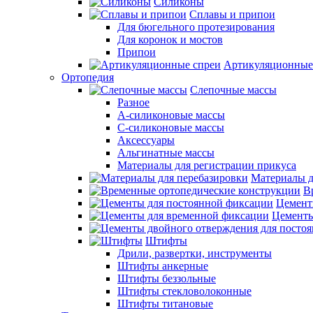
Силиконы
Сплавы и припои
Для бюгельного протезирования
Для коронок и мостов
Припои
Артикуляционные
Ортопедия
Слепочные массы
Разное
А-силиконовые массы
С-силиконовые массы
Аксессуары
Альгинатные массы
Материалы для регистрации прикуса
Материалы д
В
Цемент
Цементы
Штифты
Дрили, развертки, инструменты
Штифты анкерные
Штифты беззольные
Штифты стекловолоконные
Штифты титановые