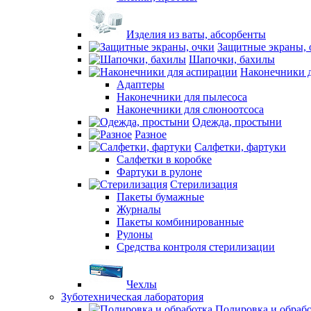
Изделия из ваты, абсорбенты
Защитные экраны, 
Шапочки, бахилы
Наконечники 
Адаптеры
Наконечники для пылесоса
Наконечники для слюноотсоса
Одежда, простыни
Разное
Салфетки, фартуки
Салфетки в коробке
Фартуки в рулоне
Стерилизация
Пакеты бумажные
Журналы
Пакеты комбинированные
Рулоны
Средства контроля стерилизации
Чехлы
Зуботехническая лаборатория
Полировка и обраб