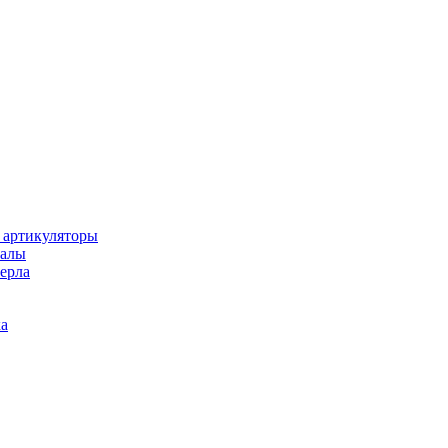
 артикуляторы
иалы
ерла
а