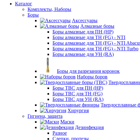
Каталог
Комплекты, Наборы
Боры
Аксессуары
Алмазные боры
Боры алмазные для ПН (HP)
Боры алмазные для ТН (FG) - NTI
Боры алмазные для ТН (FG) - NTI Abacu
Боры алмазные для ТН (FG) - NTI Turbo
Боры алмазные для УН (RA)
Боры для разрезания коронок
Наборы боров
Твердосплавн
Боры ТВС для ПН (HP)
Боры ТВС для ТН (FG)
Боры ТВС для УН (RA)
Твердосплавные 
Хирургия
Гигиена, защита
Маски
Дезинфекция
Разное
Слепки, протезы