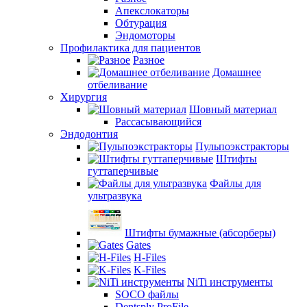
Апекслокаторы
Обтурация
Эндомоторы
Профилактика для пациентов
Разное
Домашнее
отбеливание
Хирургия
Шовный материал
Рассасывающийся
Эндодонтия
Пульпоэкстракторы
Штифты
гуттаперчивые
Файлы для
ультразвука
Штифты бумажные (абсорберы)
Gates
H-Files
K-Files
NiTi инструменты
SOCO файлы
Dentsply ProFile