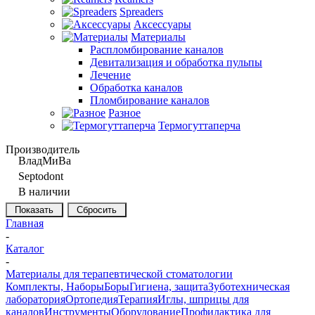
Spreaders
Аксессуары
Материалы
Распломбирование каналов
Девитализация и обработка пульпы
Лечение
Обработка каналов
Пломбирование каналов
Разное
Термогуттаперча
Производитель
ВладМиВа
Septodont
В наличии
Сбросить
Главная
-
Каталог
-
Материалы для терапевтической стоматологии
Комплекты, Наборы
Боры
Гигиена, защита
Зуботехническая
лаборатория
Ортопедия
Терапия
Иглы, шприцы для
каналов
Инструменты
Оборудование
Профилактика для