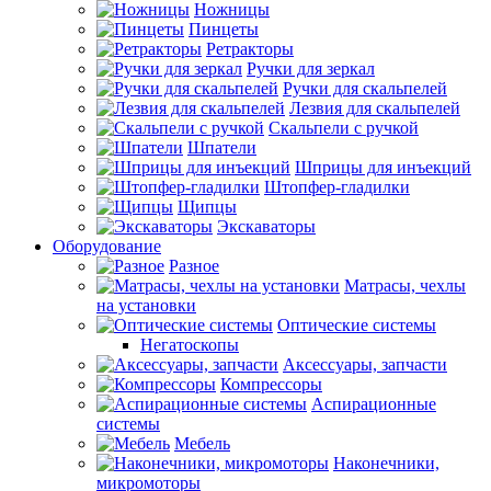
Ножницы
Пинцеты
Ретракторы
Ручки для зеркал
Ручки для скальпелей
Лезвия для скальпелей
Скальпели с ручкой
Шпатели
Шприцы для инъекций
Штопфер-гладилки
Щипцы
Экскаваторы
Оборудование
Разное
Матрасы, чехлы
на установки
Оптические системы
Негатоскопы
Аксессуары, запчасти
Компрессоры
Аспирационные
системы
Мебель
Наконечники,
микромоторы