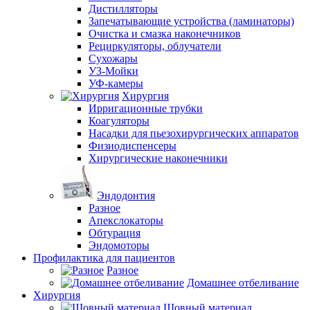
Дистилляторы
Запечатывающие устройства (ламинаторы)
Очистка и смазка наконечников
Рециркуляторы, облучатели
Сухожары
УЗ-Мойки
УФ-камеры
Хирургия
Ирригационные трубки
Коагуляторы
Насадки для пьезохирургических аппаратов
Физиодиспенсеры
Хирургические наконечники
Эндодонтия
Разное
Апекслокаторы
Обтурация
Эндомоторы
Профилактика для пациентов
Разное
Домашнее отбеливание
Хирургия
Шовный материал