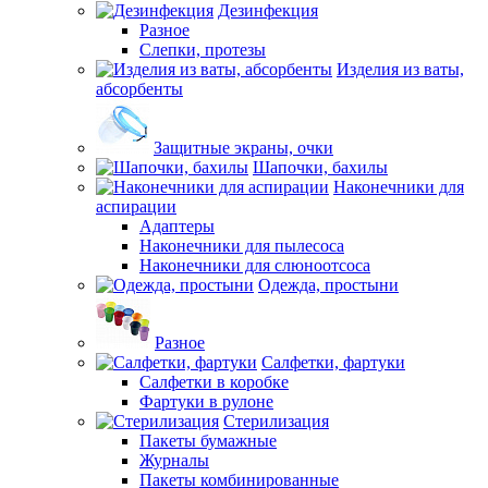
Дезинфекция
Разное
Слепки, протезы
Изделия из ваты,
абсорбенты
Защитные экраны, очки
Шапочки, бахилы
Наконечники для
аспирации
Адаптеры
Наконечники для пылесоса
Наконечники для слюноотсоса
Одежда, простыни
Разное
Салфетки, фартуки
Салфетки в коробке
Фартуки в рулоне
Стерилизация
Пакеты бумажные
Журналы
Пакеты комбинированные