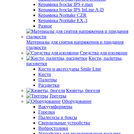
Керамика Ivoclar IPS e.max
Керамика Ivoclar IPS InLine A-D
Керамика Noritake CZR
Керамика Noritake EX-3
Разное
Материалы для снятия напряжения и придания
гладкости
Средства для изоляции
Кисти, палитры,
расцветки
Кисти и аксессуары Smile Line
Кисти
Палитры
Расцветки
Кюветы, бюгеля
Трегеры
Оборудование
Вакуумформеры
Горелки
Пылесосы и боксы
Сверлильные устройства
Вибростолики
Устройства для моделирования восками