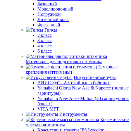
Базисный
Моделировочный
Погружной
Литейный воск
Фрезерный
Гипсы
2 класс
3 класс
4 класс
5 класс
Материалы для подготовки штампика
Замковые
крепления (аттачмены)
Искусственные зубы
АНИС Зубы 2-х слойные в бобинах
Yamahachi Gloria New Ace & Naperce (полные
гарнитуры)
Yamahachi New Ace / Million (20 гарнитуров в
боксах)
VITA MFT
Инструменты
Керамические
массы и композиты
Красители и глазури IPS Ivocolor