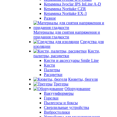
Керамика Ivoclar IPS InLine A-D
Керамика Noritake CZR
Керамика Noritake EX-3
Разное
Материалы для снятия напряжения и
придания гладкости
Средства для
изоляции
Кисти,
палитры, расцветки
Кисти и аксессуары Smile Line
Кисти
Палитры
Расцветки
Кюветы, бюгеля
Трегеры
Оборудование
Вакуумформеры
Горелки
Пылесосы и боксы
Сверлильные устройства
Вибростолики
Устройства для моделирования