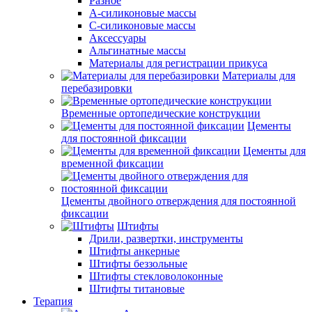
Разное
А-силиконовые массы
С-силиконовые массы
Аксессуары
Альгинатные массы
Материалы для регистрации прикуса
Материалы для
перебазировки
Временные ортопедические конструкции
Цементы
для постоянной фиксации
Цементы для
временной фиксации
Цементы двойного отверждения для постоянной
фиксации
Штифты
Дрили, развертки, инструменты
Штифты анкерные
Штифты беззольные
Штифты стекловолоконные
Штифты титановые
Терапия