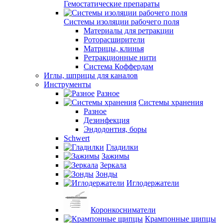
Гемостатические препараты
Системы изоляции рабочего поля
Материалы для ретракции
Роторасширители
Матрицы, клинья
Ретракционные нити
Система Коффердам
Иглы, шприцы для каналов
Инструменты
Разное
Системы хранения
Разное
Дезинфекция
Эндодонтия, боры
Schwert
Гладилки
Зажимы
Зеркала
Зонды
Иглодержатели
Коронкосниматели
Крампонные щипцы