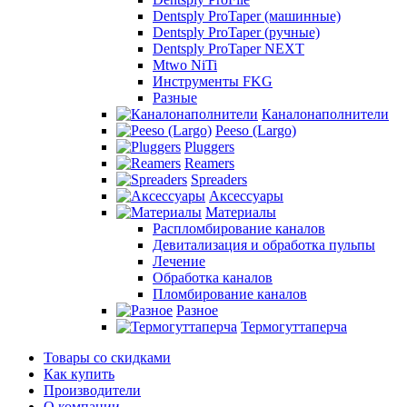
Dentsply ProTaper (машинные)
Dentsply ProTaper (ручные)
Dentsply ProTaper NEXT
Mtwo NiTi
Инструменты FKG
Разные
Каналонаполнители
Peeso (Largo)
Pluggers
Reamers
Spreaders
Аксессуары
Материалы
Распломбирование каналов
Девитализация и обработка пульпы
Лечение
Обработка каналов
Пломбирование каналов
Разное
Термогуттаперча
Товары со скидками
Как купить
Производители
О компании