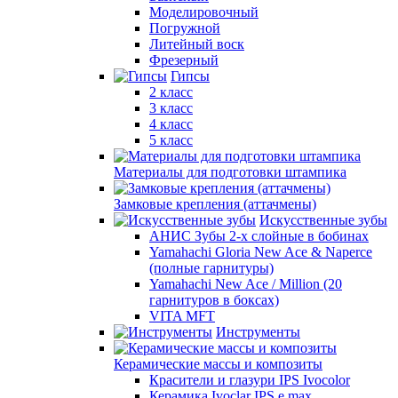
Моделировочный
Погружной
Литейный воск
Фрезерный
Гипсы
2 класс
3 класс
4 класс
5 класс
Материалы для подготовки штампика
Замковые крепления (аттачмены)
Искусственные зубы
АНИС Зубы 2-х слойные в бобинах
Yamahachi Gloria New Ace & Naperce
(полные гарнитуры)
Yamahachi New Ace / Million (20
гарнитуров в боксах)
VITA MFT
Инструменты
Керамические массы и композиты
Красители и глазури IPS Ivocolor
Керамика Ivoclar IPS e.max