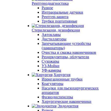
Рентгенодиагностика
Разное
Интраоральные датчики
Рентген-защита
Трубки портативные
Стерилизация, дезинфекция
Автоклавы
Дистилляторы
Запечатывающие устройства
(ламинаторы)
Очистка и смазка наконечников
Рециркуляторы, облучатели
Сухожары
УЗ-Мойки
УФ-камеры
Хирургия
Ирригационные трубки
Коагуляторы
Насадки для пьезохирургических
аппаратов
Физиодиспенсеры
Хирургические наконечники
Эндодонтия
Разное