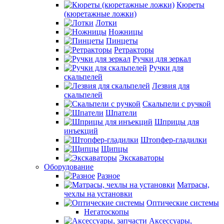
Кюреты
(кюретажные ложки)
Лотки
Ножницы
Пинцеты
Ретракторы
Ручки для зеркал
Ручки для
скальпелей
Лезвия для
скальпелей
Скальпели с ручкой
Шпатели
Шприцы для
инъекций
Штопфер-гладилки
Щипцы
Экскаваторы
Оборудование
Разное
Матрасы,
чехлы на установки
Оптические системы
Негатоскопы
Аксессуары,