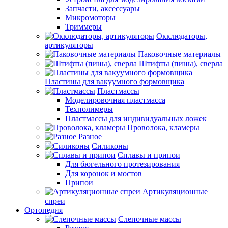
Запчасти, аксессуары
Микромоторы
Триммеры
Окклюдаторы,
артикуляторы
Паковочные материалы
Штифты (пины), сверла
Пластины для вакуумного формовщика
Пластмассы
Моделировочная пластмасса
Техполимеры
Пластмассы для индивидуальных ложек
Проволока, кламеры
Разное
Силиконы
Сплавы и припои
Для бюгельного протезирования
Для коронок и мостов
Припои
Артикуляционные
спреи
Ортопедия
Слепочные массы