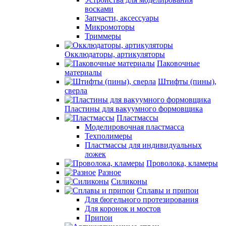
восками
Запчасти, аксессуары
Микромоторы
Триммеры
Окклюдаторы, артикуляторы
Паковочные
материалы
Штифты (пины),
сверла
Пластины для вакуумного формовщика
Пластмассы
Моделировочная пластмасса
Техполимеры
Пластмассы для индивидуальных
ложек
Проволока, кламеры
Разное
Силиконы
Сплавы и припои
Для бюгельного протезирования
Для коронок и мостов
Припои