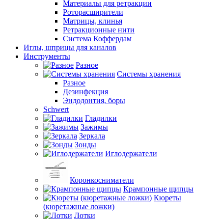
Материалы для ретракции
Роторасширители
Матрицы, клинья
Ретракционные нити
Система Коффердам
Иглы, шприцы для каналов
Инструменты
Разное
Системы хранения
Разное
Дезинфекция
Эндодонтия, боры
Schwert
Гладилки
Зажимы
Зеркала
Зонды
Иглодержатели
Коронкосниматели
Крампонные щипцы
Кюреты
(кюретажные ложки)
Лотки