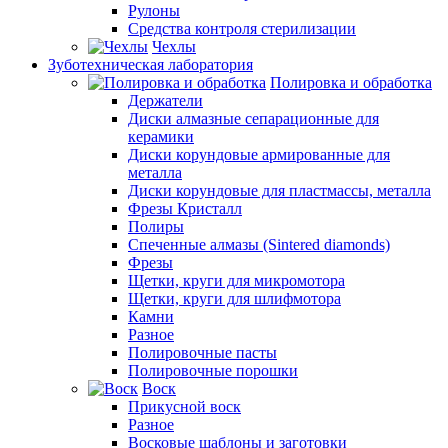
Рулоны
Средства контроля стерилизации
Чехлы
Зуботехническая лаборатория
Полировка и обработка
Держатели
Диски алмазные сепарационные для
керамики
Диски корундовые армированные для
металла
Диски корундовые для пластмассы, металла
Фрезы Кристалл
Полиры
Спеченные алмазы (Sintered diamonds)
Фрезы
Щетки, круги для микромотора
Щетки, круги для шлифмотора
Камни
Разное
Полировочные пасты
Полировочные порошки
Воск
Прикусной воск
Разное
Восковые шаблоны и заготовки