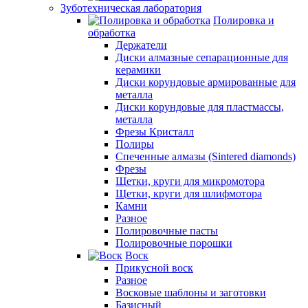
Зуботехническая лаборатория
Полировка и
обработка
Держатели
Диски алмазные сепарационные для
керамики
Диски корундовые армированные для
металла
Диски корундовые для пластмассы,
металла
Фрезы Кристалл
Полиры
Спеченные алмазы (Sintered diamonds)
Фрезы
Щетки, круги для микромотора
Щетки, круги для шлифмотора
Камни
Разное
Полировочные пасты
Полировочные порошки
Воск
Прикусной воск
Разное
Восковые шаблоны и заготовки
Базисный