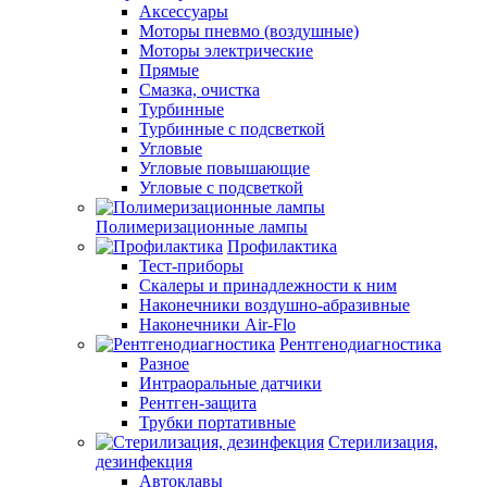
Аксессуары
Моторы пневмо (воздушные)
Моторы электрические
Прямые
Смазка, очистка
Турбинные
Турбинные с подсветкой
Угловые
Угловые повышающие
Угловые с подсветкой
Полимеризационные лампы
Профилактика
Тест-приборы
Скалеры и принадлежности к ним
Наконечники воздушно-абразивные
Наконечники Air-Flo
Рентгенодиагностика
Разное
Интраоральные датчики
Рентген-защита
Трубки портативные
Стерилизация,
дезинфекция
Автоклавы