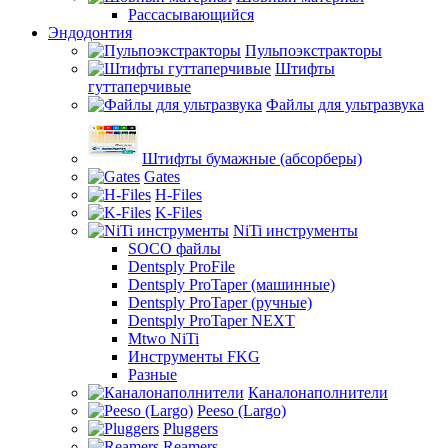
Рассасывающийся
Эндодонтия
Пульпоэкстракторы
Штифты
гуттаперчивые
Файлы для ультразвука
Штифты бумажные (абсорберы)
Gates
H-Files
K-Files
NiTi инструменты
SOCO файлы
Dentsply ProFile
Dentsply ProTaper (машинные)
Dentsply ProTaper (ручные)
Dentsply ProTaper NEXT
Mtwo NiTi
Инструменты FKG
Разные
Каналонаполнители
Peeso (Largo)
Pluggers
Reamers