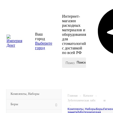
Интернет-
магазин
расходных
материалов и
Ваш
оборудования
город
для
Выберите
стоматологий
город
с доставкой
по всей РФ
КАТАЛОГ
МЕНЮ
Комплекты, Наборы
Главная
-
Каталог
-
Зуботехническая лаборатория
Боры
-
Комплекты, Наборы
Боры
Гигиен
Замковые крепления
защита
Зуботехническая