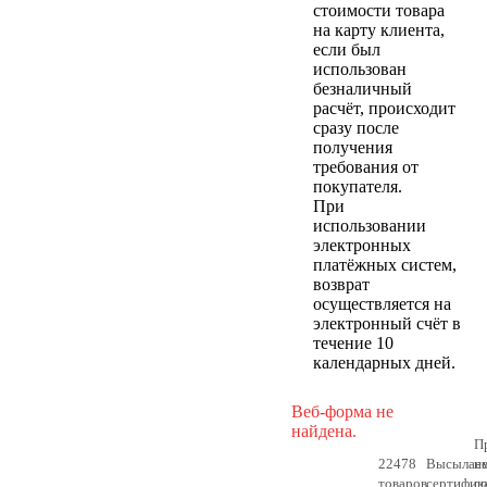
стоимости товара
на карту клиента,
если был
использован
безналичный
расчёт, происходит
сразу после
получения
требования от
покупателя.
При
использовании
электронных
платёжных систем,
возврат
осуществляется на
электронный счёт в
течение 10
календарных дней.
Веб-форма не
найдена.
П
22478
Высылае
н
товаров
сертифик
с