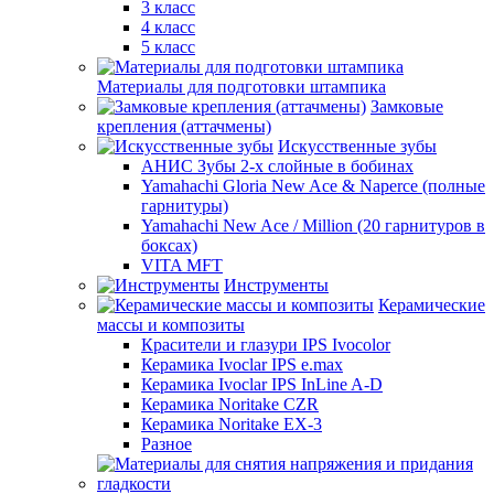
3 класс
4 класс
5 класс
Материалы для подготовки штампика
Замковые
крепления (аттачмены)
Искусственные зубы
АНИС Зубы 2-х слойные в бобинах
Yamahachi Gloria New Ace & Naperce (полные
гарнитуры)
Yamahachi New Ace / Million (20 гарнитуров в
боксах)
VITA MFT
Инструменты
Керамические
массы и композиты
Красители и глазури IPS Ivocolor
Керамика Ivoclar IPS e.max
Керамика Ivoclar IPS InLine A-D
Керамика Noritake CZR
Керамика Noritake EX-3
Разное