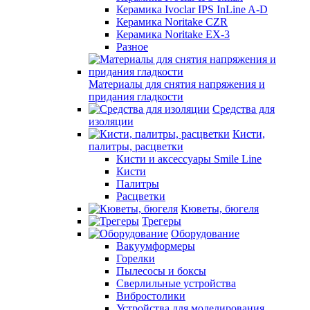
Керамика Ivoclar IPS InLine A-D
Керамика Noritake CZR
Керамика Noritake EX-3
Разное
Материалы для снятия напряжения и
придания гладкости
Средства для
изоляции
Кисти,
палитры, расцветки
Кисти и аксессуары Smile Line
Кисти
Палитры
Расцветки
Кюветы, бюгеля
Трегеры
Оборудование
Вакуумформеры
Горелки
Пылесосы и боксы
Сверлильные устройства
Вибростолики
Устройства для моделирования