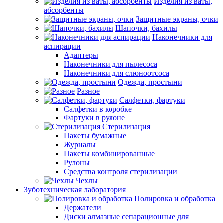
Изделия из ваты,
абсорбенты
Защитные экраны, очки
Шапочки, бахилы
Наконечники для
аспирации
Адаптеры
Наконечники для пылесоса
Наконечники для слюноотсоса
Одежда, простыни
Разное
Салфетки, фартуки
Салфетки в коробке
Фартуки в рулоне
Стерилизация
Пакеты бумажные
Журналы
Пакеты комбинированные
Рулоны
Средства контроля стерилизации
Чехлы
Зуботехническая лаборатория
Полировка и обработка
Держатели
Диски алмазные сепарационные для