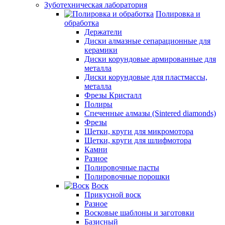
Зуботехническая лаборатория
Полировка и
обработка
Держатели
Диски алмазные сепарационные для
керамики
Диски корундовые армированные для
металла
Диски корундовые для пластмассы,
металла
Фрезы Кристалл
Полиры
Спеченные алмазы (Sintered diamonds)
Фрезы
Щетки, круги для микромотора
Щетки, круги для шлифмотора
Камни
Разное
Полировочные пасты
Полировочные порошки
Воск
Прикусной воск
Разное
Восковые шаблоны и заготовки
Базисный