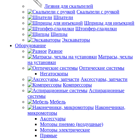
Лезвия для скальпелей
Скальпели с ручкой
Шпатели
Шприцы для инъекций
Штопфер-гладилки
Щипцы
Экскаваторы
Оборудование
Разное
Матрасы, чехлы
на установки
Оптические системы
Негатоскопы
Аксессуары, запчасти
Компрессоры
Аспирационные
системы
Мебель
Наконечники,
микромоторы
Аксессуары
Моторы пневмо (воздушные)
Моторы электрические
Прямые