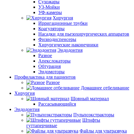
Сухожары
УЗ-Мойки
УФ-камеры
Хирургия
Ирригационные трубки
Коагуляторы
Насадки для пьезохирургических аппаратов
Физиодиспенсеры
Хирургические наконечники
Эндодонтия
Разное
Апекслокаторы
Обтурация
Эндомоторы
Профилактика для пациентов
Разное
Домашнее отбеливание
Хирургия
Шовный материал
Рассасывающийся
Эндодонтия
Пульпоэкстракторы
Штифты
гуттаперчивые
Файлы для ультразвука