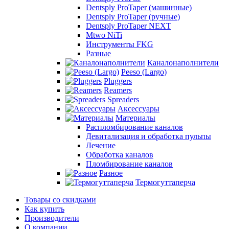
Dentsply ProTaper (машинные)
Dentsply ProTaper (ручные)
Dentsply ProTaper NEXT
Mtwo NiTi
Инструменты FKG
Разные
Каналонаполнители
Peeso (Largo)
Pluggers
Reamers
Spreaders
Аксессуары
Материалы
Распломбирование каналов
Девитализация и обработка пульпы
Лечение
Обработка каналов
Пломбирование каналов
Разное
Термогуттаперча
Товары со скидками
Как купить
Производители
О компании