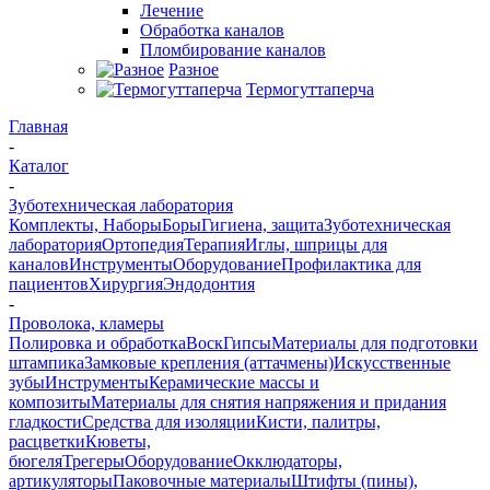
Лечение
Обработка каналов
Пломбирование каналов
Разное
Термогуттаперча
Главная
-
Каталог
-
Зуботехническая лаборатория
Комплекты, Наборы
Боры
Гигиена, защита
Зуботехническая
лаборатория
Ортопедия
Терапия
Иглы, шприцы для
каналов
Инструменты
Оборудование
Профилактика для
пациентов
Хирургия
Эндодонтия
-
Проволока, кламеры
Полировка и обработка
Воск
Гипсы
Материалы для подготовки
штампика
Замковые крепления (аттачмены)
Искусственные
зубы
Инструменты
Керамические массы и
композиты
Материалы для снятия напряжения и придания
гладкости
Средства для изоляции
Кисти, палитры,
расцветки
Кюветы,
бюгеля
Трегеры
Оборудование
Окклюдаторы,
артикуляторы
Паковочные материалы
Штифты (пины),