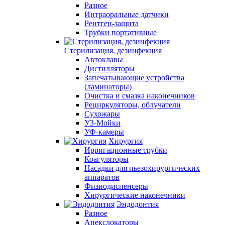
Разное
Интраоральные датчики
Рентген-защита
Трубки портативные
Стерилизация, дезинфекция
Автоклавы
Дистилляторы
Запечатывающие устройства
(ламинаторы)
Очистка и смазка наконечников
Рециркуляторы, облучатели
Сухожары
УЗ-Мойки
УФ-камеры
Хирургия
Ирригационные трубки
Коагуляторы
Насадки для пьезохирургических
аппаратов
Физиодиспенсеры
Хирургические наконечники
Эндодонтия
Разное
Апекслокаторы