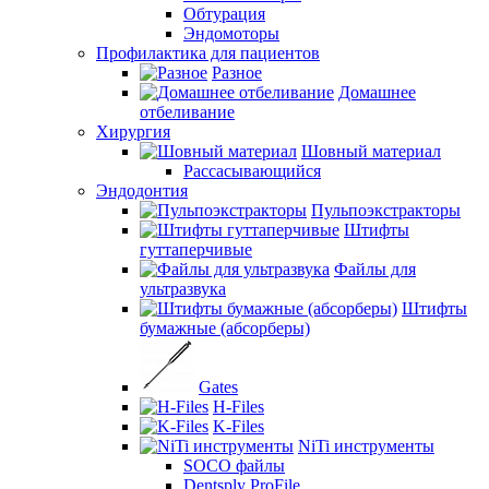
Обтурация
Эндомоторы
Профилактика для пациентов
Разное
Домашнее
отбеливание
Хирургия
Шовный материал
Рассасывающийся
Эндодонтия
Пульпоэкстракторы
Штифты
гуттаперчивые
Файлы для
ультразвука
Штифты
бумажные (абсорберы)
Gates
H-Files
K-Files
NiTi инструменты
SOCO файлы
Dentsply ProFile