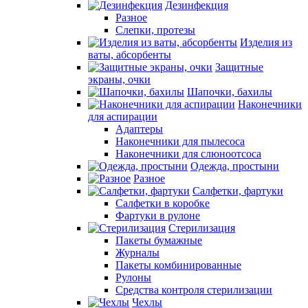
Дезинфекция
Разное
Слепки, протезы
Изделия из
ваты, абсорбенты
Защитные
экраны, очки
Шапочки, бахилы
Наконечники
для аспирации
Адаптеры
Наконечники для пылесоса
Наконечники для слюноотсоса
Одежда, простыни
Разное
Салфетки, фартуки
Салфетки в коробке
Фартуки в рулоне
Стерилизация
Пакеты бумажные
Журналы
Пакеты комбинированные
Рулоны
Средства контроля стерилизации
Чехлы