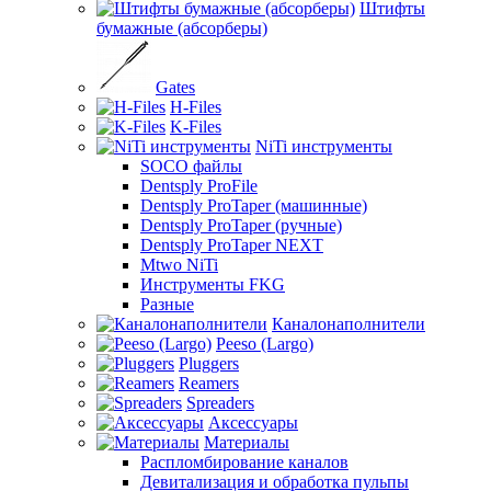
Штифты
бумажные (абсорберы)
Gates
H-Files
K-Files
NiTi инструменты
SOCO файлы
Dentsply ProFile
Dentsply ProTaper (машинные)
Dentsply ProTaper (ручные)
Dentsply ProTaper NEXT
Mtwo NiTi
Инструменты FKG
Разные
Каналонаполнители
Peeso (Largo)
Pluggers
Reamers
Spreaders
Аксессуары
Материалы
Распломбирование каналов
Девитализация и обработка пульпы