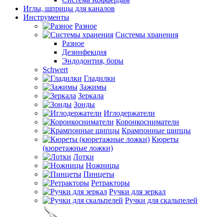
Иглы, шприцы для каналов
Инструменты
Разное
Системы хранения
Разное
Дезинфекция
Эндодонтия, боры
Schwert
Гладилки
Зажимы
Зеркала
Зонды
Иглодержатели
Коронкосниматели
Крампонные щипцы
Кюреты
(кюретажные ложки)
Лотки
Ножницы
Пинцеты
Ретракторы
Ручки для зеркал
Ручки для скальпелей