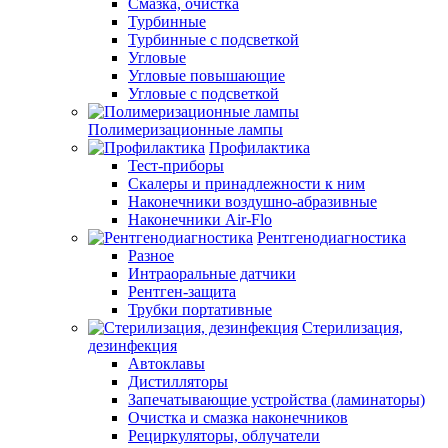
Смазка, очистка
Турбинные
Турбинные с подсветкой
Угловые
Угловые повышающие
Угловые с подсветкой
Полимеризационные лампы
Профилактика
Тест-приборы
Скалеры и принадлежности к ним
Наконечники воздушно-абразивные
Наконечники Air-Flo
Рентгенодиагностика
Разное
Интраоральные датчики
Рентген-защита
Трубки портативные
Стерилизация,
дезинфекция
Автоклавы
Дистилляторы
Запечатывающие устройства (ламинаторы)
Очистка и смазка наконечников
Рециркуляторы, облучатели