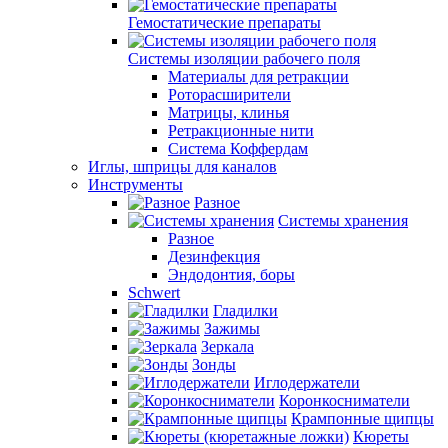
Гемостатические препараты
Системы изоляции рабочего поля
Материалы для ретракции
Роторасширители
Матрицы, клинья
Ретракционные нити
Система Коффердам
Иглы, шприцы для каналов
Инструменты
Разное
Системы хранения
Разное
Дезинфекция
Эндодонтия, боры
Schwert
Гладилки
Зажимы
Зеркала
Зонды
Иглодержатели
Коронкосниматели
Крампонные щипцы
Кюреты