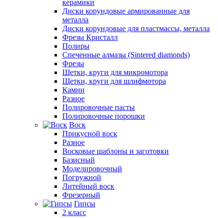
керамики
Диски корундовые армированные для
металла
Диски корундовые для пластмассы, металла
Фрезы Кристалл
Полиры
Спеченные алмазы (Sintered diamonds)
Фрезы
Щетки, круги для микромотора
Щетки, круги для шлифмотора
Камни
Разное
Полировочные пасты
Полировочные порошки
Воск
Прикусной воск
Разное
Восковые шаблоны и заготовки
Базисный
Моделировочный
Погружной
Литейный воск
Фрезерный
Гипсы
2 класс