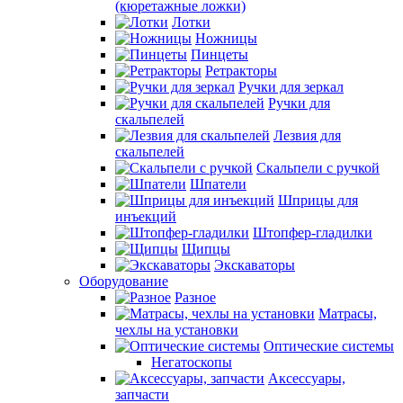
(кюретажные ложки)
Лотки
Ножницы
Пинцеты
Ретракторы
Ручки для зеркал
Ручки для
скальпелей
Лезвия для
скальпелей
Скальпели с ручкой
Шпатели
Шприцы для
инъекций
Штопфер-гладилки
Щипцы
Экскаваторы
Оборудование
Разное
Матрасы,
чехлы на установки
Оптические системы
Негатоскопы
Аксессуары,
запчасти