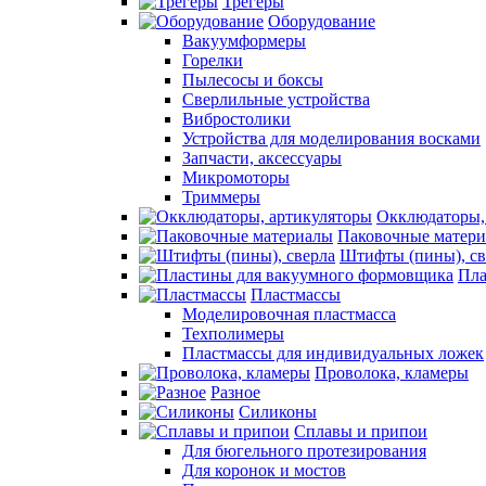
Трегеры
Оборудование
Вакуумформеры
Горелки
Пылесосы и боксы
Сверлильные устройства
Вибростолики
Устройства для моделирования восками
Запчасти, аксессуары
Микромоторы
Триммеры
Окклюдаторы,
Паковочные матер
Штифты (пины), св
Пла
Пластмассы
Моделировочная пластмасса
Техполимеры
Пластмассы для индивидуальных ложек
Проволока, кламеры
Разное
Силиконы
Сплавы и припои
Для бюгельного протезирования
Для коронок и мостов