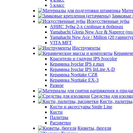
5 класс
Мате
Замковые 
Искусственные зубы
АНИС Зубы 2-х слойные в бобинах
Yamahachi Gloria New Ace & Naperce (п
Yamahachi New Ace / Million (20 гарниту
VITA MFT
Инструменты
Керамиче
Красители и глазури IPS Ivocolor
Керамика Ivoclar IPS e.max
Керамика Ivoclar IPS InLine A-D
Керамика Noritake CZR
Керамика Noritake EX-3
Разное
Средства для изоля
Кисти, палитры
Кисти и аксессуары Smile Line
Кисти
Палитры
Расцветки
Кюветы, бюгеля