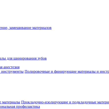
ение, замешивание материалов
алы для шинирования зубов
я анестезия
Полировочные и финирующие материалы и инст
Прокладочно-изолирующие и подкладочные матер
ональная профилактика