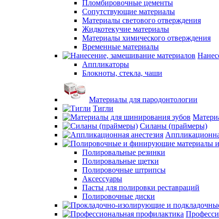
Пломбировочные цементы
Сопутствующие материалы
Материалы светового отверждения
Жидкотекучие материалы
Материалы химического отверждения
Временные материалы
Нанес
Аппликаторы
Блокноты, стекла, чаши
Материалы для пародонтологии
Тигли
Матери
Силаны (праймеры)
Аппликационна
Полировальные резинки
Полировальные щетки
Полировочные штрипсы
Аксессуары
Пасты для полировки реставраций
Полировочные диски
Професси