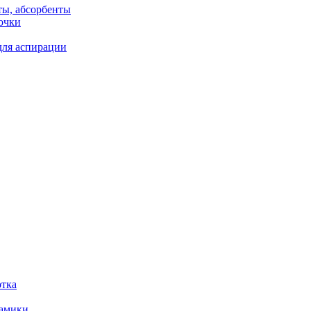
ты, абсорбенты
очки
для аспирации
отка
рамики