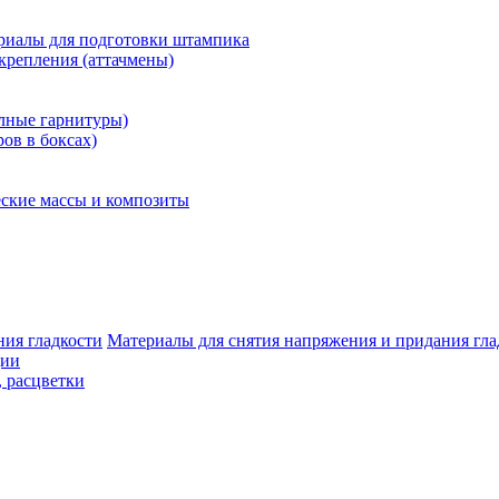
риалы для подготовки штампика
крепления (аттачмены)
олные гарнитуры)
ров в боксах)
ские массы и композиты
Материалы для снятия напряжения и придания гла
ции
, расцветки