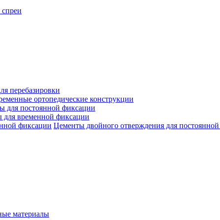
 спреи
ля перебазировки
ременные ортопедические конструкции
ы для постоянной фиксации
 для временной фиксации
Цементы двойного отверждения для постоянной
ые материалы