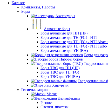
Каталог
Комплекты, Наборы
Боры
Аксессуары
Алмазные боры
Боры алмазные для ПН (HP)
Боры алмазные для ТН (FG) - NTI
Боры алмазные для ТН (FG) - NTI Abacu
Боры алмазные для ТН (FG) - NTI Turbo
Боры алмазные для УН (RA)
Боры для разр
Наборы боров
Твердосплавн
Боры ТВС для ПН (HP)
Боры ТВС для ТН (FG)
Боры ТВС для УН (RA)
Твердосплавные 
Хирургия
Гигиена, защита
Маски
Дезинфекция
Разное
Слепки, протезы