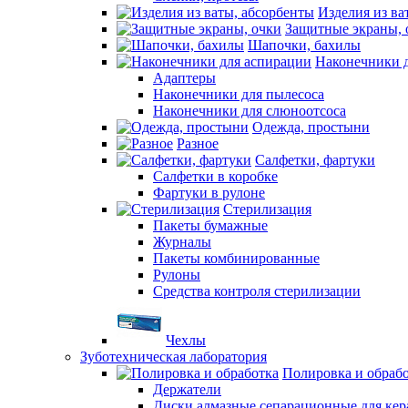
Изделия из ва
Защитные экраны, 
Шапочки, бахилы
Наконечники 
Адаптеры
Наконечники для пылесоса
Наконечники для слюноотсоса
Одежда, простыни
Разное
Салфетки, фартуки
Салфетки в коробке
Фартуки в рулоне
Стерилизация
Пакеты бумажные
Журналы
Пакеты комбинированные
Рулоны
Средства контроля стерилизации
Чехлы
Зуботехническая лаборатория
Полировка и обраб
Держатели
Диски алмазные сепарационные для ке