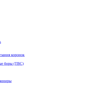
s
езания коронок
ые боры (ТВС)
финиры