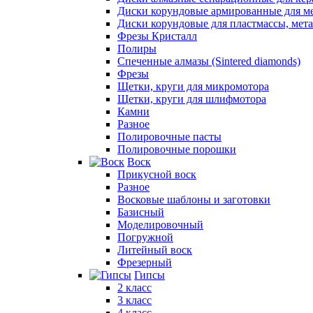
Диски корундовые армированные для м
Диски корундовые для пластмассы, мет
Фрезы Кристалл
Полиры
Спеченные алмазы (Sintered diamonds)
Фрезы
Щетки, круги для микромотора
Щетки, круги для шлифмотора
Камни
Разное
Полировочные пасты
Полировочные порошки
Воск
Прикусной воск
Разное
Восковые шаблоны и заготовки
Базисный
Моделировочный
Погружной
Литейный воск
Фрезерный
Гипсы
2 класс
3 класс
4 класс