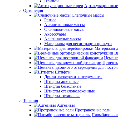
Припои
Артикуляционные
Ортопедия
Слепочные массы
Разное
А-силиконовые массы
С-силиконовые массы
Аксессуары
Альгинатные массы
Материалы для регистрации прикуса
Материалы д
В
Цемент
Цементы
Штифты
Дрили, развертки, инструменты
Штифты анкерные
Штифты беззольные
Штифты стекловолоконные
Штифты титановые
Терапия
Адгезивы
Протравочные гели
Пломбировочн