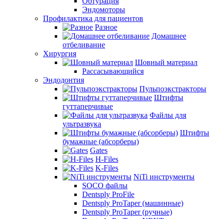
Обтурация
Эндомоторы
Профилактика для пациентов
Разное
Домашнее
отбеливание
Хирургия
Шовный материал
Рассасывающийся
Эндодонтия
Пульпоэкстракторы
Штифты
гуттаперчивые
Файлы для
ультразвука
Штифты
бумажные (абсорберы)
Gates
H-Files
K-Files
NiTi инструменты
SOCO файлы
Dentsply ProFile
Dentsply ProTaper (машинные)
Dentsply ProTaper (ручные)