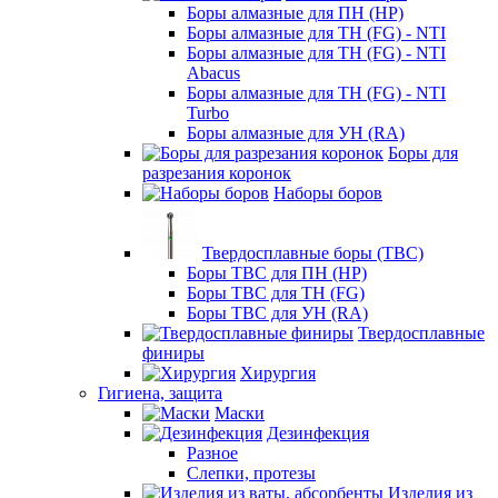
Боры алмазные для ПН (HP)
Боры алмазные для ТН (FG) - NTI
Боры алмазные для ТН (FG) - NTI
Abacus
Боры алмазные для ТН (FG) - NTI
Turbo
Боры алмазные для УН (RA)
Боры для
разрезания коронок
Наборы боров
Твердосплавные боры (ТВС)
Боры ТВС для ПН (HP)
Боры ТВС для ТН (FG)
Боры ТВС для УН (RA)
Твердосплавные
финиры
Хирургия
Гигиена, защита
Маски
Дезинфекция
Разное
Слепки, протезы
Изделия из