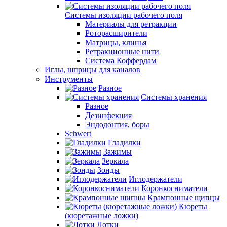
Системы изоляции рабочего поля
Материалы для ретракции
Роторасширители
Матрицы, клинья
Ретракционные нити
Система Коффердам
Иглы, шприцы для каналов
Инструменты
Разное
Системы хранения
Разное
Дезинфекция
Эндодонтия, боры
Schwert
Гладилки
Зажимы
Зеркала
Зонды
Иглодержатели
Коронкосниматели
Крампонные щипцы
Кюреты
(кюретажные ложки)
Лотки