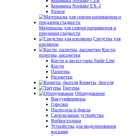
Керамика Noritake CZR
Керамика Noritake EX-3
Разное
Материалы для снятия напряжения и
придания гладкости
Средства для
изоляции
Кисти,
палитры, расцветки
Кисти и аксессуары Smile Line
Кисти
Палитры
Расцветки
Кюветы, бюгеля
Трегеры
Оборудование
Вакуумформеры
Горелки
Пылесосы и боксы
Сверлильные устройства
Вибростолики
Устройства для моделирования
восками