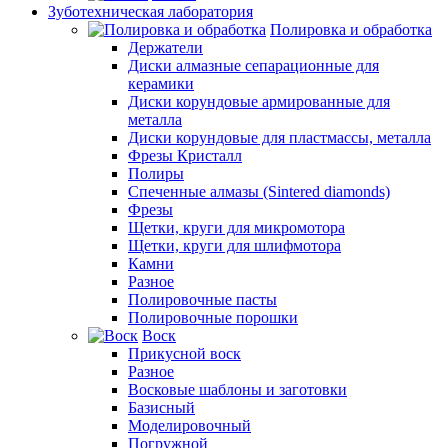
Зуботехническая лаборатория
Полировка и обработка
Держатели
Диски алмазные сепарационные для
керамики
Диски корундовые армированные для
металла
Диски корундовые для пластмассы, металла
Фрезы Кристалл
Полиры
Спеченные алмазы (Sintered diamonds)
Фрезы
Щетки, круги для микромотора
Щетки, круги для шлифмотора
Камни
Разное
Полировочные пасты
Полировочные порошки
Воск
Прикусной воск
Разное
Восковые шаблоны и заготовки
Базисный
Моделировочный
Погружной