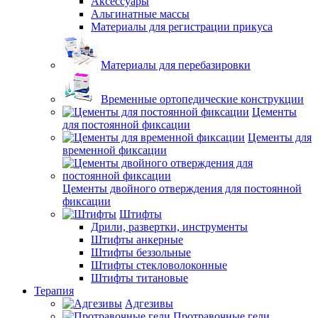
Аксессуары
Альгинатные массы
Материалы для регистрации прикуса
Материалы для перебазировки
Временные ортопедические конструкции
Цементы
для постоянной фиксации
Цементы для
временной фиксации
Цементы двойного отверждения для постоянной
фиксации
Штифты
Дрили, развертки, инструменты
Штифты анкерные
Штифты беззольные
Штифты стекловолоконные
Штифты титановые
Терапия
Адгезивы
Протравочные гели