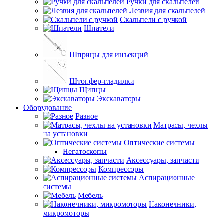
Ручки для скальпелей
Лезвия для скальпелей
Скальпели с ручкой
Шпатели
Шприцы для инъекций
Штопфер-гладилки
Щипцы
Экскаваторы
Оборудование
Разное
Матрасы, чехлы
на установки
Оптические системы
Негатоскопы
Аксессуары, запчасти
Компрессоры
Аспирационные
системы
Мебель
Наконечники,
микромоторы