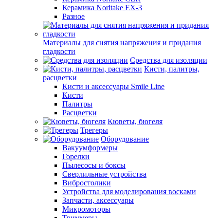
Керамика Noritake EX-3
Разное
Материалы для снятия напряжения и придания
гладкости
Средства для изоляции
Кисти, палитры,
расцветки
Кисти и аксессуары Smile Line
Кисти
Палитры
Расцветки
Кюветы, бюгеля
Трегеры
Оборудование
Вакуумформеры
Горелки
Пылесосы и боксы
Сверлильные устройства
Вибростолики
Устройства для моделирования восками
Запчасти, аксессуары
Микромоторы
Триммеры