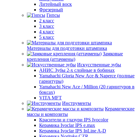
Литейный воск
Фрезерный
Гипсы
2 класс
3 класс
4 класс
5 класс
Материалы для подготовки штампика
Замковые
крепления (аттачмены)
Искусственные зубы
АНИС Зубы 2-х слойные в бобинах
Yamahachi Gloria New Ace & Naperce (полные
гарнитуры)
Yamahachi New Ace / Million (20 гарнитуров в
боксах)
VITA MFT
Инструменты
Керамические
массы и композиты
Красители и глазури IPS Ivocolor
Керамика Ivoclar IPS e.max
Керамика Ivoclar IPS InLine A-D
Керамика Noritake CZR