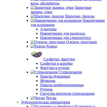
ваты, абсорбенты
Защитные
экраны, очки
Шапочки, бахилы
Наконечники
для аспирации
Адаптеры
Наконечники для пылесоса
Наконечники для слюноотсоса
Одежда, простыни
Разное
Салфетки, фартуки
Салфетки в коробке
Фартуки в рулоне
Стерилизация
Пакеты бумажные
Журналы
Пакеты комбинированные
Рулоны
Средства контроля стерилизации
Чехлы
Зуботехническая лаборатория
Полировка и