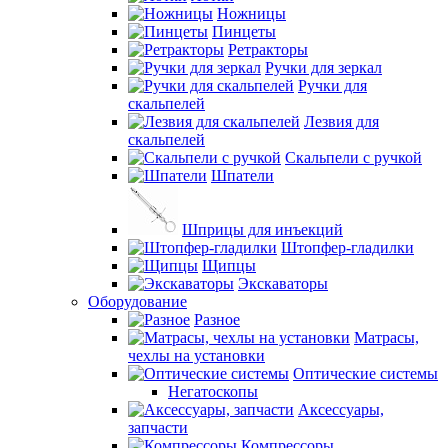
Ножницы
Пинцеты
Ретракторы
Ручки для зеркал
Ручки для
скальпелей
Лезвия для
скальпелей
Скальпели с ручкой
Шпатели
Шприцы для инъекций
Штопфер-гладилки
Щипцы
Экскаваторы
Оборудование
Разное
Матрасы,
чехлы на установки
Оптические системы
Негатоскопы
Аксессуары,
запчасти
Компрессоры