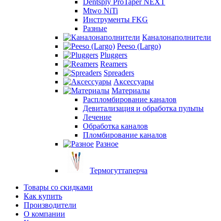
Dentsply ProTaper NEXT
Mtwo NiTi
Инструменты FKG
Разные
Каналонаполнители
Peeso (Largo)
Pluggers
Reamers
Spreaders
Аксессуары
Материалы
Распломбирование каналов
Девитализация и обработка пульпы
Лечение
Обработка каналов
Пломбирование каналов
Разное
Термогуттаперча
Товары со скидками
Как купить
Производители
О компании