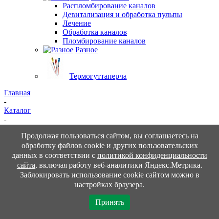
Распломбирование каналов
Девитализация и обработка пульпы
Лечение
Обработка каналов
Пломбирование каналов
Разное
Термогуттаперча
Главная
-
Каталог
-
Зуботехническая лаборатория
Продолжая пользоваться сайтом, вы соглашаетесь на
Комплекты, Наборы
Боры
Гигиена, защита
Зуботехническая
лаборатория
Ортопедия
Терапия
Иглы, шприцы для
обработку файлов cookie и других пользовательских
каналов
Инструменты
Оборудование
Профилактика для
данных в соответствии с
политикой конфиденциальности
пациентов
Хирургия
Эндодонтия
сайта
, включая работу веб-аналитики Яндекс.Метрика.
-
Заблокировать использование cookie сайтом можно в
Пластмассы зуботехнические
настройках браузера.
Полировка и обработка
Воск
Гипсы
Материалы для подготовки
штампика
Замковые крепления (аттачмены)
Искусственные
Принять
зубы
Инструменты
Керамические массы и
композиты
Материалы для снятия напряжения и придания