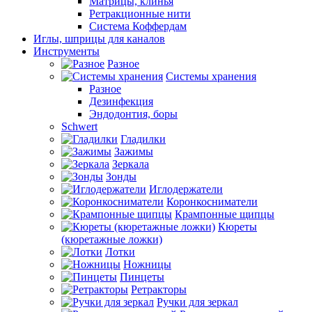
Матрицы, клинья
Ретракционные нити
Система Коффердам
Иглы, шприцы для каналов
Инструменты
Разное
Системы хранения
Разное
Дезинфекция
Эндодонтия, боры
Schwert
Гладилки
Зажимы
Зеркала
Зонды
Иглодержатели
Коронкосниматели
Крампонные щипцы
Кюреты
(кюретажные ложки)
Лотки
Ножницы
Пинцеты
Ретракторы
Ручки для зеркал