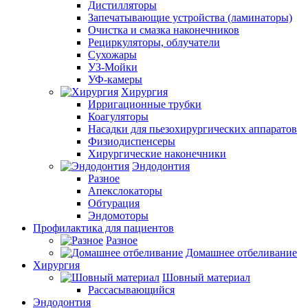
Дистилляторы
Запечатывающие устройства (ламинаторы)
Очистка и смазка наконечников
Рециркуляторы, облучатели
Сухожары
УЗ-Мойки
УФ-камеры
Хирургия
Ирригационные трубки
Коагуляторы
Насадки для пьезохирургических аппаратов
Физиодиспенсеры
Хирургические наконечники
Эндодонтия
Разное
Апекслокаторы
Обтурация
Эндомоторы
Профилактика для пациентов
Разное
Домашнее отбеливание
Хирургия
Шовный материал
Рассасывающийся
Эндодонтия