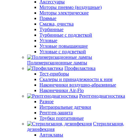
Аксессуары
Моторы пневмо (воздушные)
Моторы электрические
Прямые
Смазка, очистка
Турбинные
Турбинные с подсветкой
Угловые
Угловые повышающие
Угловые с подсветкой
Полимеризационные лампы
Профилактика
Тест-приборы
Скалеры и принадлежности к ним
Наконечники воздушно-абразивные
Наконечники Air-Flo
Рентгенодиагностика
Разное
Интраоральные датчики
Рентген-защита
Трубки портативные
Стерилизация,
дезинфекция
Автоклавы