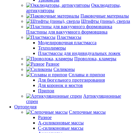
Окклюдаторы,
артикуляторы
Паковочные материалы
Штифты (пины), сверла
Пластины для вакуумного формовщика
Пластмассы
Моделировочная пластмасса
Техполимеры
Пластмассы для индивидуальных ложек
Проволока, кламеры
Разное
Силиконы
Сплавы и припои
Для бюгельного протезирования
Для коронок и мостов
Припои
Артикуляционные
спреи
Ортопедия
Слепочные массы
Разное
А-силиконовые массы
С-силиконовые массы