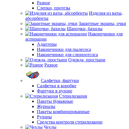
Разное
Слепки, протезы
Изделия из ваты,
абсорбенты
Защитные экраны, очки
Шапочки, бахилы
Наконечники для
аспирации
Адаптеры
Наконечники для пылесоса
Наконечники для слюноотсоса
Одежда, простыни
Разное
Салфетки, фартуки
Салфетки в коробке
Фартуки в рулоне
Стерилизация
Пакеты бумажные
Журналы
Пакеты комбинированные
Рулоны
Средства контроля стерилизации
Чехлы