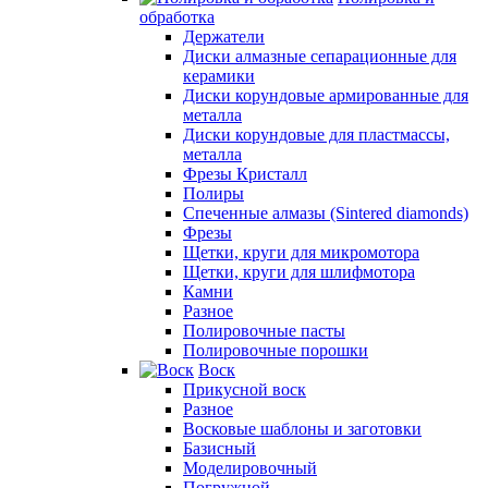
обработка
Держатели
Диски алмазные сепарационные для
керамики
Диски корундовые армированные для
металла
Диски корундовые для пластмассы,
металла
Фрезы Кристалл
Полиры
Спеченные алмазы (Sintered diamonds)
Фрезы
Щетки, круги для микромотора
Щетки, круги для шлифмотора
Камни
Разное
Полировочные пасты
Полировочные порошки
Воск
Прикусной воск
Разное
Восковые шаблоны и заготовки
Базисный
Моделировочный
Погружной