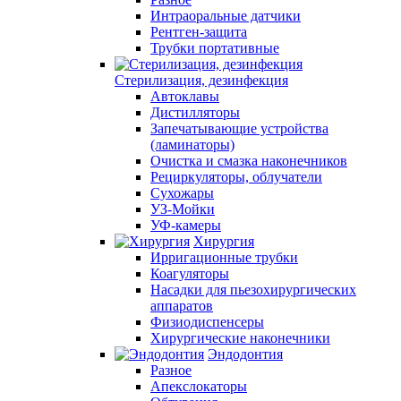
Интраоральные датчики
Рентген-защита
Трубки портативные
Стерилизация, дезинфекция
Автоклавы
Дистилляторы
Запечатывающие устройства
(ламинаторы)
Очистка и смазка наконечников
Рециркуляторы, облучатели
Сухожары
УЗ-Мойки
УФ-камеры
Хирургия
Ирригационные трубки
Коагуляторы
Насадки для пьезохирургических
аппаратов
Физиодиспенсеры
Хирургические наконечники
Эндодонтия
Разное
Апекслокаторы