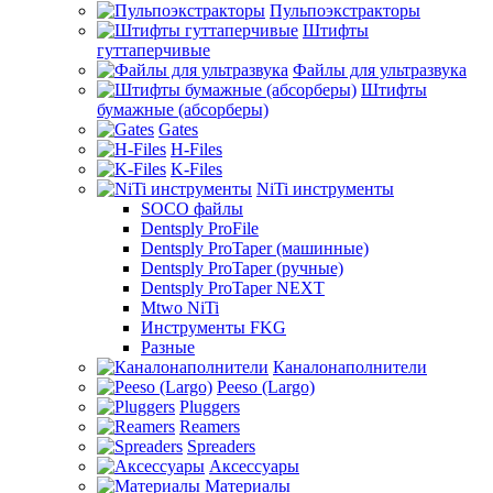
Пульпоэкстракторы
Штифты
гуттаперчивые
Файлы для ультразвука
Штифты
бумажные (абсорберы)
Gates
H-Files
K-Files
NiTi инструменты
SOCO файлы
Dentsply ProFile
Dentsply ProTaper (машинные)
Dentsply ProTaper (ручные)
Dentsply ProTaper NEXT
Mtwo NiTi
Инструменты FKG
Разные
Каналонаполнители
Peeso (Largo)
Pluggers
Reamers
Spreaders
Аксессуары
Материалы