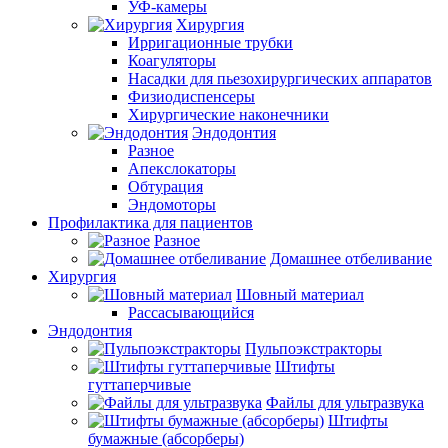
УФ-камеры
Хирургия
Ирригационные трубки
Коагуляторы
Насадки для пьезохирургических аппаратов
Физиодиспенсеры
Хирургические наконечники
Эндодонтия
Разное
Апекслокаторы
Обтурация
Эндомоторы
Профилактика для пациентов
Разное
Домашнее отбеливание
Хирургия
Шовный материал
Рассасывающийся
Эндодонтия
Пульпоэкстракторы
Штифты
гуттаперчивые
Файлы для ультразвука
Штифты
бумажные (абсорберы)