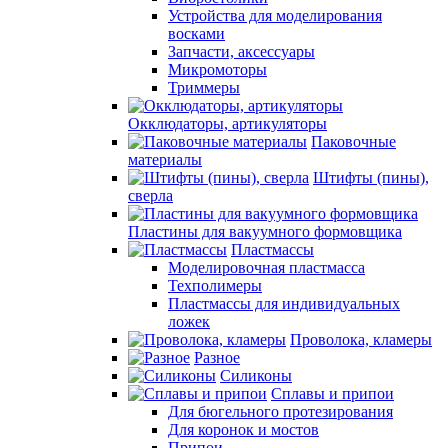
Устройства для моделирования
восками
Запчасти, аксессуары
Микромоторы
Триммеры
Окклюдаторы, артикуляторы
Паковочные
материалы
Штифты (пины),
сверла
Пластины для вакуумного формовщика
Пластмассы
Моделировочная пластмасса
Техполимеры
Пластмассы для индивидуальных
ложек
Проволока, кламеры
Разное
Силиконы
Сплавы и припои
Для бюгельного протезирования
Для коронок и мостов
Припои