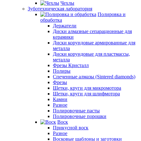
Чехлы
Зуботехническая лаборатория
Полировка и
обработка
Держатели
Диски алмазные сепарационные для
керамики
Диски корундовые армированные для
металла
Диски корундовые для пластмассы,
металла
Фрезы Кристалл
Полиры
Спеченные алмазы (Sintered diamonds)
Фрезы
Щетки, круги для микромотора
Щетки, круги для шлифмотора
Камни
Разное
Полировочные пасты
Полировочные порошки
Воск
Прикусной воск
Разное
Восковые шаблоны и заготовки