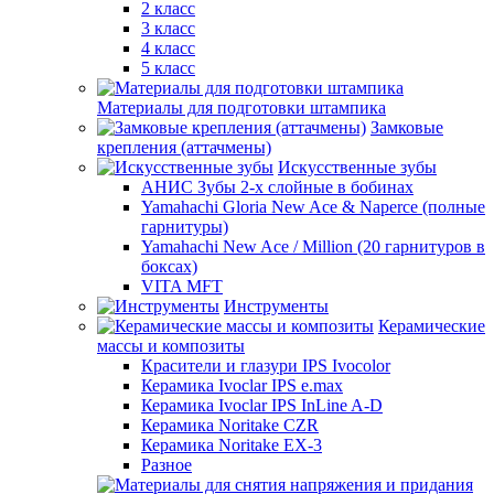
2 класс
3 класс
4 класс
5 класс
Материалы для подготовки штампика
Замковые
крепления (аттачмены)
Искусственные зубы
АНИС Зубы 2-х слойные в бобинах
Yamahachi Gloria New Ace & Naperce (полные
гарнитуры)
Yamahachi New Ace / Million (20 гарнитуров в
боксах)
VITA MFT
Инструменты
Керамические
массы и композиты
Красители и глазури IPS Ivocolor
Керамика Ivoclar IPS e.max
Керамика Ivoclar IPS InLine A-D
Керамика Noritake CZR
Керамика Noritake EX-3
Разное