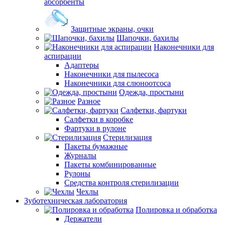
абсорбенты
Защитные экраны, очки
Шапочки, бахилы
Наконечники для
аспирации
Адаптеры
Наконечники для пылесоса
Наконечники для слюноотсоса
Одежда, простыни
Разное
Салфетки, фартуки
Салфетки в коробке
Фартуки в рулоне
Стерилизация
Пакеты бумажные
Журналы
Пакеты комбинированные
Рулоны
Средства контроля стерилизации
Чехлы
Зуботехническая лаборатория
Полировка и обработка
Держатели