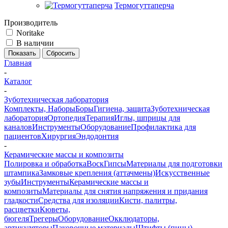
Термогуттаперча
Производитель
Noritake
В наличии
Сбросить
Главная
-
Каталог
-
Зуботехническая лаборатория
Комплекты, Наборы
Боры
Гигиена, защита
Зуботехническая
лаборатория
Ортопедия
Терапия
Иглы, шприцы для
каналов
Инструменты
Оборудование
Профилактика для
пациентов
Хирургия
Эндодонтия
-
Керамические массы и композиты
Полировка и обработка
Воск
Гипсы
Материалы для подготовки
штампика
Замковые крепления (аттачмены)
Искусственные
зубы
Инструменты
Керамические массы и
композиты
Материалы для снятия напряжения и придания
гладкости
Средства для изоляции
Кисти, палитры,
расцветки
Кюветы,
бюгеля
Трегеры
Оборудование
Окклюдаторы,
артикуляторы
Паковочные материалы
Штифты (пины),