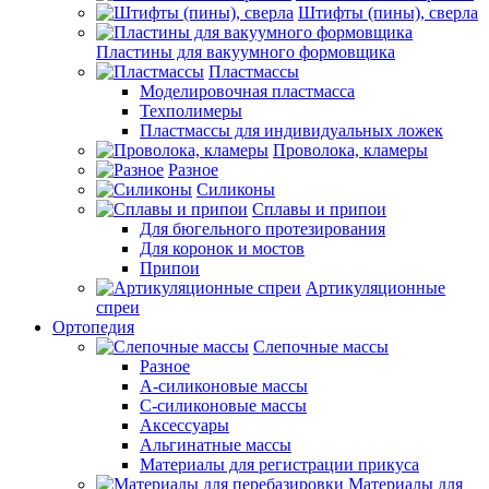
Штифты (пины), сверла
Пластины для вакуумного формовщика
Пластмассы
Моделировочная пластмасса
Техполимеры
Пластмассы для индивидуальных ложек
Проволока, кламеры
Разное
Силиконы
Сплавы и припои
Для бюгельного протезирования
Для коронок и мостов
Припои
Артикуляционные
спреи
Ортопедия
Слепочные массы
Разное
А-силиконовые массы
С-силиконовые массы
Аксессуары
Альгинатные массы
Материалы для регистрации прикуса
Материалы для