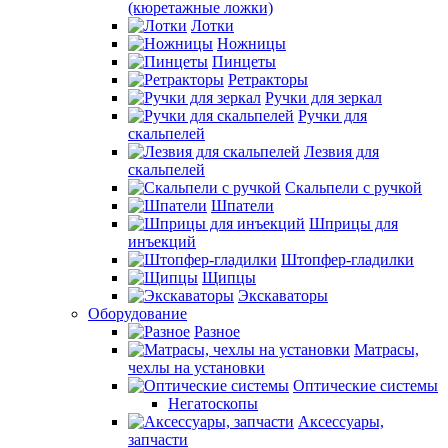
(кюретажные ложки)
Лотки
Ножницы
Пинцеты
Ретракторы
Ручки для зеркал
Ручки для
скальпелей
Лезвия для
скальпелей
Скальпели с ручкой
Шпатели
Шприцы для
инъекций
Штопфер-гладилки
Щипцы
Экскаваторы
Оборудование
Разное
Матрасы,
чехлы на установки
Оптические системы
Негатоскопы
Аксессуары,
запчасти