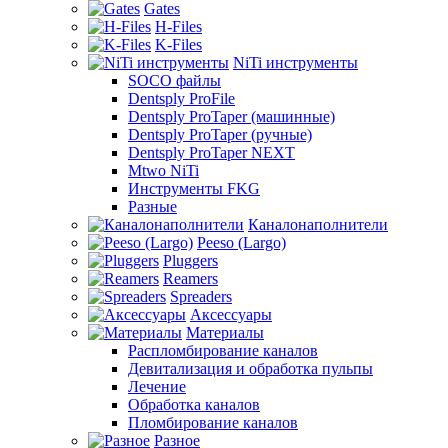
Gates
H-Files
K-Files
NiTi инструменты
SOCO файлы
Dentsply ProFile
Dentsply ProTaper (машинные)
Dentsply ProTaper (ручные)
Dentsply ProTaper NEXT
Mtwo NiTi
Инструменты FKG
Разные
Каналонаполнители
Peeso (Largo)
Pluggers
Reamers
Spreaders
Аксессуары
Материалы
Распломбирование каналов
Девитализация и обработка пульпы
Лечение
Обработка каналов
Пломбирование каналов
Разное