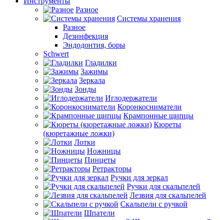
Инструменты
Разное
Системы хранения
Разное
Дезинфекция
Эндодонтия, боры
Schwert
Гладилки
Зажимы
Зеркала
Зонды
Иглодержатели
Коронкосниматели
Крампонные щипцы
Кюреты
(кюретажные ложки)
Лотки
Ножницы
Пинцеты
Ретракторы
Ручки для зеркал
Ручки для скальпелей
Лезвия для скальпелей
Скальпели с ручкой
Шпатели