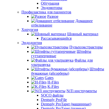
Обтурация
Эндомоторы
Профилактика для пациентов
Разное
Домашнее
отбеливание
Хирургия
Шовный материал
Рассасывающийся
Эндодонтия
Пульпоэкстракторы
Штифты
гуттаперчивые
Файлы для
ультразвука
Штифты
бумажные (абсорберы)
Gates
H-Files
K-Files
NiTi инструменты
SOCO файлы
Dentsply ProFile
Dentsply ProTaper (машинные)
Dentsply ProTaper (ручные)