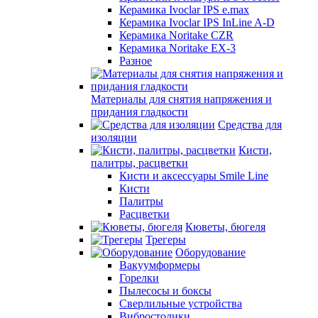
Керамика Ivoclar IPS e.max
Керамика Ivoclar IPS InLine A-D
Керамика Noritake CZR
Керамика Noritake EX-3
Разное
Материалы для снятия напряжения и
придания гладкости
Средства для
изоляции
Кисти,
палитры, расцветки
Кисти и аксессуары Smile Line
Кисти
Палитры
Расцветки
Кюветы, бюгеля
Трегеры
Оборудование
Вакуумформеры
Горелки
Пылесосы и боксы
Сверлильные устройства
Вибростолики