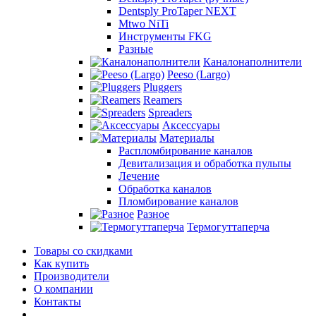
Dentsply ProTaper NEXT
Mtwo NiTi
Инструменты FKG
Разные
Каналонаполнители
Peeso (Largo)
Pluggers
Reamers
Spreaders
Аксессуары
Материалы
Распломбирование каналов
Девитализация и обработка пульпы
Лечение
Обработка каналов
Пломбирование каналов
Разное
Термогуттаперча
Товары со скидками
Как купить
Производители
О компании
Контакты