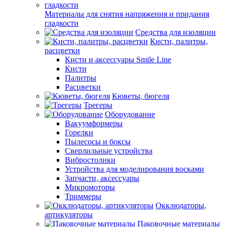
Материалы для снятия напряжения и придания
гладкости
Средства для изоляции
Кисти, палитры,
расцветки
Кисти и аксессуары Smile Line
Кисти
Палитры
Расцветки
Кюветы, бюгеля
Трегеры
Оборудование
Вакуумформеры
Горелки
Пылесосы и боксы
Сверлильные устройства
Вибростолики
Устройства для моделирования восками
Запчасти, аксессуары
Микромоторы
Триммеры
Окклюдаторы,
артикуляторы
Паковочные материалы