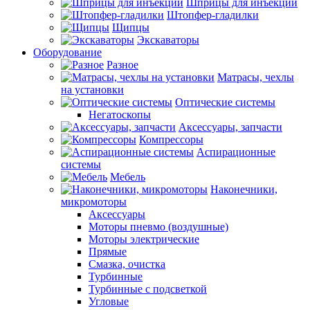
Шприцы для инъекций
Штопфер-гладилки
Щипцы
Экскаваторы
Оборудование
Разное
Матрасы, чехлы
на установки
Оптические системы
Негатоскопы
Аксессуары, запчасти
Компрессоры
Аспирационные
системы
Мебель
Наконечники,
микромоторы
Аксессуары
Моторы пневмо (воздушные)
Моторы электрические
Прямые
Смазка, очистка
Турбинные
Турбинные с подсветкой
Угловые