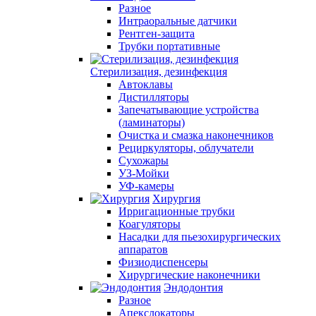
Разное
Интраоральные датчики
Рентген-защита
Трубки портативные
Стерилизация, дезинфекция
Автоклавы
Дистилляторы
Запечатывающие устройства
(ламинаторы)
Очистка и смазка наконечников
Рециркуляторы, облучатели
Сухожары
УЗ-Мойки
УФ-камеры
Хирургия
Ирригационные трубки
Коагуляторы
Насадки для пьезохирургических
аппаратов
Физиодиспенсеры
Хирургические наконечники
Эндодонтия
Разное
Апекслокаторы