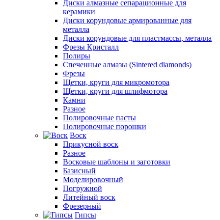
Диски алмазные сепарационные для
керамики
Диски корундовые армированные для
металла
Диски корундовые для пластмассы, металла
Фрезы Кристалл
Полиры
Спеченные алмазы (Sintered diamonds)
Фрезы
Щетки, круги для микромотора
Щетки, круги для шлифмотора
Камни
Разное
Полировочные пасты
Полировочные порошки
Воск
Прикусной воск
Разное
Восковые шаблоны и заготовки
Базисный
Моделировочный
Погружной
Литейный воск
Фрезерный
Гипсы