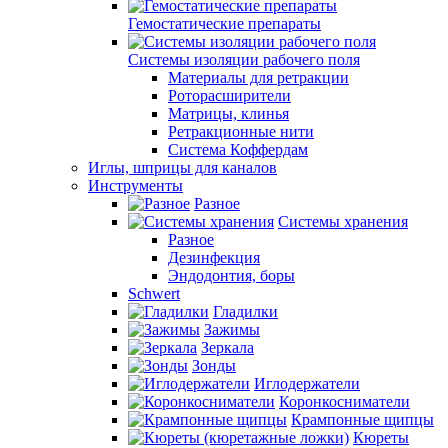
Гемостатические препараты
Системы изоляции рабочего поля
Материалы для ретракции
Роторасширители
Матрицы, клинья
Ретракционные нити
Система Коффердам
Иглы, шприцы для каналов
Инструменты
Разное
Системы хранения
Разное
Дезинфекция
Эндодонтия, боры
Schwert
Гладилки
Зажимы
Зеркала
Зонды
Иглодержатели
Коронкосниматели
Крампонные щипцы
Кюреты