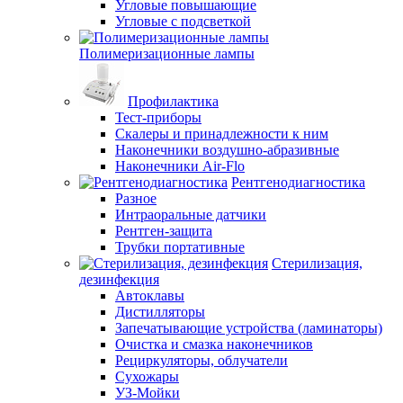
Угловые повышающие
Угловые с подсветкой
Полимеризационные лампы
Профилактика
Тест-приборы
Скалеры и принадлежности к ним
Наконечники воздушно-абразивные
Наконечники Air-Flo
Рентгенодиагностика
Разное
Интраоральные датчики
Рентген-защита
Трубки портативные
Стерилизация,
дезинфекция
Автоклавы
Дистилляторы
Запечатывающие устройства (ламинаторы)
Очистка и смазка наконечников
Рециркуляторы, облучатели
Сухожары
УЗ-Мойки