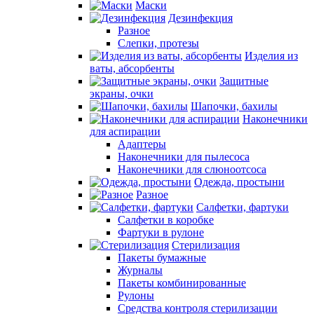
Маски
Дезинфекция
Разное
Слепки, протезы
Изделия из
ваты, абсорбенты
Защитные
экраны, очки
Шапочки, бахилы
Наконечники
для аспирации
Адаптеры
Наконечники для пылесоса
Наконечники для слюноотсоса
Одежда, простыни
Разное
Салфетки, фартуки
Салфетки в коробке
Фартуки в рулоне
Стерилизация
Пакеты бумажные
Журналы
Пакеты комбинированные
Рулоны
Средства контроля стерилизации