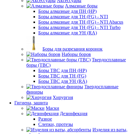
Аксессуары
Алмазные боры
Боры алмазные для ПН (HP)
Боры алмазные для ТН (FG) - NTI
Боры алмазные для ТН (FG) - NTI Abacus
Боры алмазные для ТН (FG) - NTI Turbo
Боры алмазные для УН (RA)
Боры для разрезания коронок
Наборы боров
Твердосплавные
боры (ТВС)
Боры ТВС для ПН (HP)
Боры ТВС для ТН (FG)
Боры ТВС для УН (RA)
Твердосплавные
финиры
Хирургия
Гигиена, защита
Маски
Дезинфекция
Разное
Слепки, протезы
Изделия из ваты,