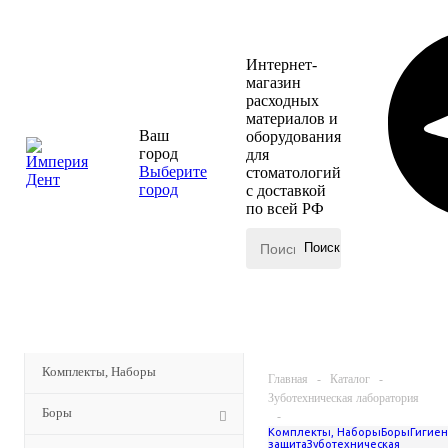
Интернет-
магазин
расходных
материалов и
Ваш
оборудования
город
для
Выберите
стоматологий
город
с доставкой
по всей РФ
КАТАЛОГ
МЕНЮ
Комплекты, Наборы
Главная
-
Каталог
-
Зуботехническая лаборатория
Боры
-
Комплекты, Наборы
Боры
Гигиен
Керамические массы и
защита
Зуботехническая