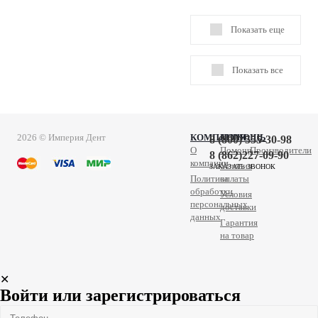
Показать еще
Показать все
2026 © Империя Дент
КОМПАНИЯ
ПОМОЩЬ
8 (800) 555-30-98
О
Помощь
Производители
8 (862)227-09-90
компании
Условия
ЗАКАЗАТЬ ЗВОНОК
Политика
оплаты
обработки
Условия
персональных
доставки
данных
Гарантия
на товар
✕
Войти или зарегистрироваться