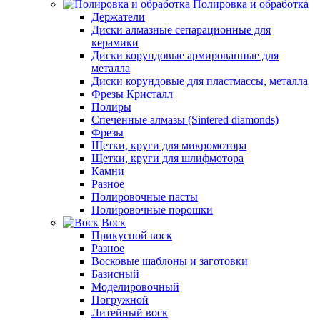
Полировка и обработка
Держатели
Диски алмазные сепарационные для
керамики
Диски корундовые армированные для
металла
Диски корундовые для пластмассы, металла
Фрезы Кристалл
Полиры
Спеченные алмазы (Sintered diamonds)
Фрезы
Щетки, круги для микромотора
Щетки, круги для шлифмотора
Камни
Разное
Полировочные пасты
Полировочные порошки
Воск
Прикусной воск
Разное
Восковые шаблоны и заготовки
Базисный
Моделировочный
Погружной
Литейный воск