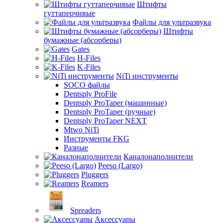
Штифты
гуттаперчивые
Файлы для ультразвука
Штифты
бумажные (абсорберы)
Gates
H-Files
K-Files
NiTi инструменты
SOCO файлы
Dentsply ProFile
Dentsply ProTaper (машинные)
Dentsply ProTaper (ручные)
Dentsply ProTaper NEXT
Mtwo NiTi
Инструменты FKG
Разные
Каналонаполнители
Peeso (Largo)
Pluggers
Reamers
Spreaders
Аксессуары