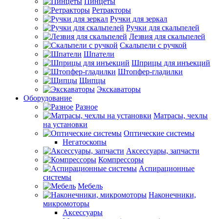
Пинцеты
Ретракторы
Ручки для зеркал
Ручки для скальпелей
Лезвия для скальпелей
Скальпели с ручкой
Шпатели
Шприцы для инъекций
Штопфер-гладилки
Щипцы
Экскаваторы
Оборудование
Разное
Матрасы, чехлы
на установки
Оптические системы
Негатоскопы
Аксессуары, запчасти
Компрессоры
Аспирационные
системы
Мебель
Наконечники,
микромоторы
Аксессуары