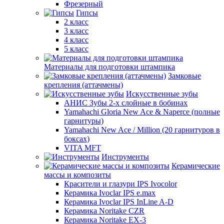
Фрезерный
Гипсы
2 класс
3 класс
4 класс
5 класс
Материалы для подготовки штампика
Замковые
крепления (аттачмены)
Искусственные зубы
АНИС Зубы 2-х слойные в бобинах
Yamahachi Gloria New Ace & Naperce (полные
гарнитуры)
Yamahachi New Ace / Million (20 гарнитуров в
боксах)
VITA MFT
Инструменты
Керамические
массы и композиты
Красители и глазури IPS Ivocolor
Керамика Ivoclar IPS e.max
Керамика Ivoclar IPS InLine A-D
Керамика Noritake CZR
Керамика Noritake EX-3