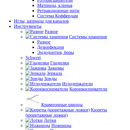
Роторасширители
Матрицы, клинья
Ретракционные нити
Система Коффердам
Иглы, шприцы для каналов
Инструменты
Разное
Системы хранения
Разное
Дезинфекция
Эндодонтия, боры
Schwert
Гладилки
Зажимы
Зеркала
Зонды
Иглодержатели
Коронкосниматели
Крампонные щипцы
Кюреты
(кюретажные ложки)
Лотки
Ножницы