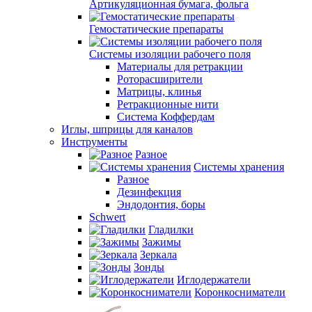
Артикуляционная бумага, фольга
Гемостатические препараты
Системы изоляции рабочего поля
Материалы для ретракции
Роторасширители
Матрицы, клинья
Ретракционные нити
Система Коффердам
Иглы, шприцы для каналов
Инструменты
Разное
Системы хранения
Разное
Дезинфекция
Эндодонтия, боры
Schwert
Гладилки
Зажимы
Зеркала
Зонды
Иглодержатели
Коронкосниматели