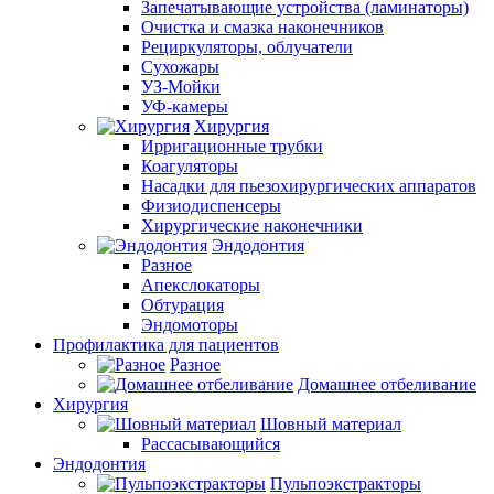
Запечатывающие устройства (ламинаторы)
Очистка и смазка наконечников
Рециркуляторы, облучатели
Сухожары
УЗ-Мойки
УФ-камеры
Хирургия
Ирригационные трубки
Коагуляторы
Насадки для пьезохирургических аппаратов
Физиодиспенсеры
Хирургические наконечники
Эндодонтия
Разное
Апекслокаторы
Обтурация
Эндомоторы
Профилактика для пациентов
Разное
Домашнее отбеливание
Хирургия
Шовный материал
Рассасывающийся
Эндодонтия
Пульпоэкстракторы