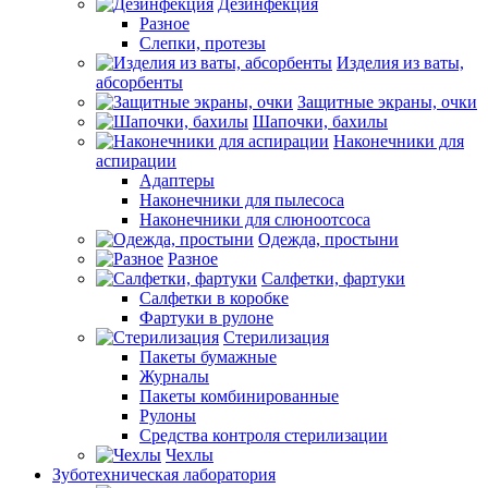
Дезинфекция
Разное
Слепки, протезы
Изделия из ваты,
абсорбенты
Защитные экраны, очки
Шапочки, бахилы
Наконечники для
аспирации
Адаптеры
Наконечники для пылесоса
Наконечники для слюноотсоса
Одежда, простыни
Разное
Салфетки, фартуки
Салфетки в коробке
Фартуки в рулоне
Стерилизация
Пакеты бумажные
Журналы
Пакеты комбинированные
Рулоны
Средства контроля стерилизации
Чехлы
Зуботехническая лаборатория