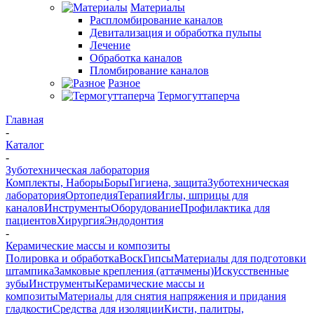
Материалы
Распломбирование каналов
Девитализация и обработка пульпы
Лечение
Обработка каналов
Пломбирование каналов
Разное
Термогуттаперча
Главная
-
Каталог
-
Зуботехническая лаборатория
Комплекты, Наборы
Боры
Гигиена, защита
Зуботехническая
лаборатория
Ортопедия
Терапия
Иглы, шприцы для
каналов
Инструменты
Оборудование
Профилактика для
пациентов
Хирургия
Эндодонтия
-
Керамические массы и композиты
Полировка и обработка
Воск
Гипсы
Материалы для подготовки
штампика
Замковые крепления (аттачмены)
Искусственные
зубы
Инструменты
Керамические массы и
композиты
Материалы для снятия напряжения и придания
гладкости
Средства для изоляции
Кисти, палитры,