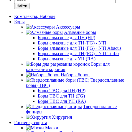
Найти
Комплекты, Наборы
Боры
Аксессуары
Алмазные боры
Боры алмазные для ПН (HP)
Боры алмазные для ТН (FG) - NTI
Боры алмазные для ТН (FG) - NTI Abacus
Боры алмазные для ТН (FG) - NTI Turbo
Боры алмазные для УН (RA)
Боры для
разрезания коронок
Наборы боров
Твердосплавные
боры (ТВС)
Боры ТВС для ПН (HP)
Боры ТВС для ТН (FG)
Боры ТВС для УН (RA)
Твердосплавные
финиры
Хирургия
Гигиена, защита
Маски