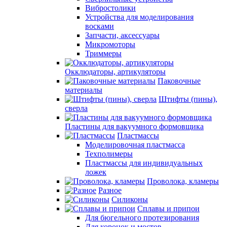
Вибростолики
Устройства для моделирования
восками
Запчасти, аксессуары
Микромоторы
Триммеры
Окклюдаторы, артикуляторы
Паковочные
материалы
Штифты (пины),
сверла
Пластины для вакуумного формовщика
Пластмассы
Моделировочная пластмасса
Техполимеры
Пластмассы для индивидуальных
ложек
Проволока, кламеры
Разное
Силиконы
Сплавы и припои
Для бюгельного протезирования
Для коронок и мостов