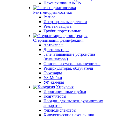
Наконечники Air-Flo
Рентгенодиагностика
Разное
Интраоральные датчики
Рентген-защита
Трубки портативные
Стерилизация, дезинфекция
Автоклавы
Дистилляторы
Запечатывающие устройства
(ламинаторы)
Очистка и смазка наконечников
Рециркуляторы, облучатели
Сухожары
УЗ-Мойки
УФ-камеры
Хирургия
Ирригационные трубки
Коагуляторы
Насадки для пьезохирургических
аппаратов
Физиодиспенсеры
Хирургические наконечники