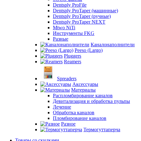
Dentsply ProFile
Dentsply ProTaper (машинные)
Dentsply ProTaper (ручные)
Dentsply ProTaper NEXT
Mtwo NiTi
Инструменты FKG
Разные
Каналонаполнители
Peeso (Largo)
Pluggers
Reamers
Spreaders
Аксессуары
Материалы
Распломбирование каналов
Девитализация и обработка пульпы
Лечение
Обработка каналов
Пломбирование каналов
Разное
Термогуттаперча
Товары со скидками