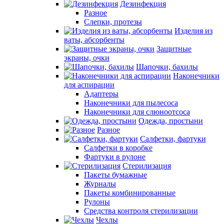
Дезинфекция
Разное
Слепки, протезы
Изделия из
ваты, абсорбенты
Защитные
экраны, очки
Шапочки, бахилы
Наконечники
для аспирации
Адаптеры
Наконечники для пылесоса
Наконечники для слюноотсоса
Одежда, простыни
Разное
Салфетки, фартуки
Салфетки в коробке
Фартуки в рулоне
Стерилизация
Пакеты бумажные
Журналы
Пакеты комбинированные
Рулоны
Средства контроля стерилизации
Чехлы