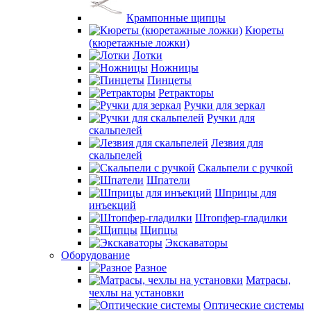
Крампонные щипцы
Кюреты
(кюретажные ложки)
Лотки
Ножницы
Пинцеты
Ретракторы
Ручки для зеркал
Ручки для
скальпелей
Лезвия для
скальпелей
Скальпели с ручкой
Шпатели
Шприцы для
инъекций
Штопфер-гладилки
Щипцы
Экскаваторы
Оборудование
Разное
Матрасы,
чехлы на установки
Оптические системы