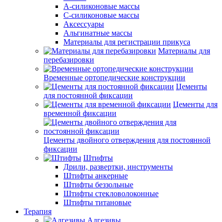
А-силиконовые массы
С-силиконовые массы
Аксессуары
Альгинатные массы
Материалы для регистрации прикуса
Материалы для
перебазировки
Временные ортопедические конструкции
Цементы
для постоянной фиксации
Цементы для
временной фиксации
Цементы двойного отверждения для постоянной
фиксации
Штифты
Дрили, развертки, инструменты
Штифты анкерные
Штифты беззольные
Штифты стекловолоконные
Штифты титановые
Терапия
Адгезивы