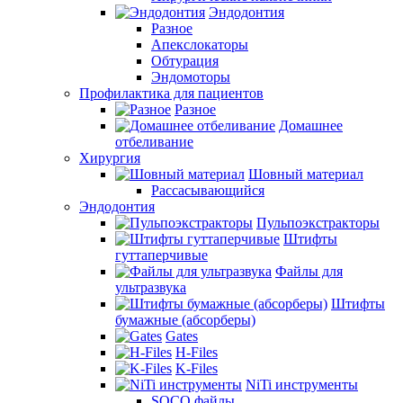
Эндодонтия
Разное
Апекслокаторы
Обтурация
Эндомоторы
Профилактика для пациентов
Разное
Домашнее
отбеливание
Хирургия
Шовный материал
Рассасывающийся
Эндодонтия
Пульпоэкстракторы
Штифты
гуттаперчивые
Файлы для
ультразвука
Штифты
бумажные (абсорберы)
Gates
H-Files
K-Files
NiTi инструменты
SOCO файлы