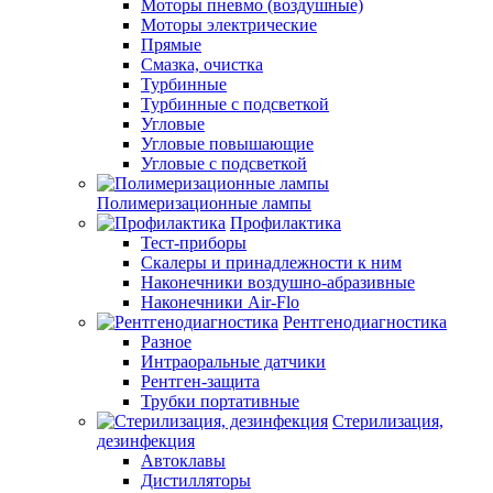
Моторы пневмо (воздушные)
Моторы электрические
Прямые
Смазка, очистка
Турбинные
Турбинные с подсветкой
Угловые
Угловые повышающие
Угловые с подсветкой
Полимеризационные лампы
Профилактика
Тест-приборы
Скалеры и принадлежности к ним
Наконечники воздушно-абразивные
Наконечники Air-Flo
Рентгенодиагностика
Разное
Интраоральные датчики
Рентген-защита
Трубки портативные
Стерилизация,
дезинфекция
Автоклавы
Дистилляторы