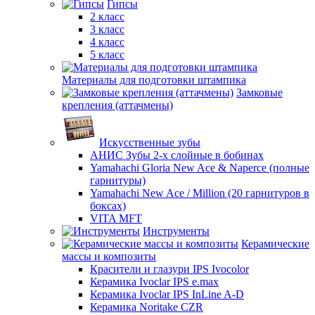
Гипсы
2 класс
3 класс
4 класс
5 класс
Материалы для подготовки штампика
Замковые
крепления (аттачмены)
Искусственные зубы
АНИС Зубы 2-х слойные в бобинах
Yamahachi Gloria New Ace & Naperce (полные
гарнитуры)
Yamahachi New Ace / Million (20 гарнитуров в
боксах)
VITA MFT
Инструменты
Керамические
массы и композиты
Красители и глазури IPS Ivocolor
Керамика Ivoclar IPS e.max
Керамика Ivoclar IPS InLine A-D
Керамика Noritake CZR