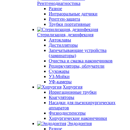
Рентгенодиагностика
Разное
Интраоральные датчики
Рентген-защита
Трубки портативные
Стерилизация, дезинфекция
Автоклавы
Дистилляторы
Запечатывающие устройства
(ламинаторы)
Очистка и смазка наконечников
Рециркуляторы, облучатели
Сухожары
УЗ-Мойки
УФ-камеры
Хирургия
Ирригационные трубки
Коагуляторы
Насадки для пьезохирургических
аппаратов
Физиодиспенсеры
Хирургические наконечники
Эндодонтия
Разное