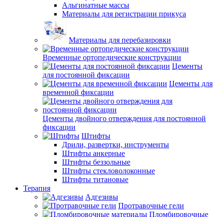
Альгинатные массы
Материалы для регистрации прикуса
Материалы для перебазировки
Временные ортопедические конструкции
Цементы
для постоянной фиксации
Цементы для
временной фиксации
Цементы двойного отверждения для постоянной
фиксации
Штифты
Дрили, развертки, инструменты
Штифты анкерные
Штифты беззольные
Штифты стекловолоконные
Штифты титановые
Терапия
Адгезивы
Протравочные гели
Пломбировочные