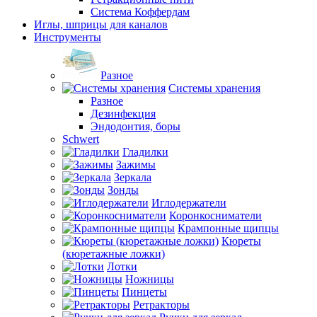
Система Коффердам
Иглы, шприцы для каналов
Инструменты
Разное
Системы хранения
Разное
Дезинфекция
Эндодонтия, боры
Schwert
Гладилки
Зажимы
Зеркала
Зонды
Иглодержатели
Коронкосниматели
Крампонные щипцы
Кюреты
(кюретажные ложки)
Лотки
Ножницы
Пинцеты
Ретракторы