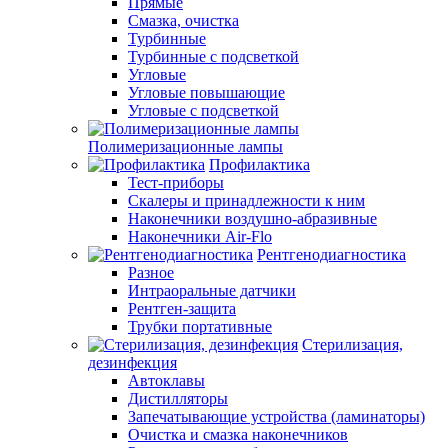
Прямые
Смазка, очистка
Турбинные
Турбинные с подсветкой
Угловые
Угловые повышающие
Угловые с подсветкой
Полимеризационные лампы
Профилактика
Тест-приборы
Скалеры и принадлежности к ним
Наконечники воздушно-абразивные
Наконечники Air-Flo
Рентгенодиагностика
Разное
Интраоральные датчики
Рентген-защита
Трубки портативные
Стерилизация,
дезинфекция
Автоклавы
Дистилляторы
Запечатывающие устройства (ламинаторы)
Очистка и смазка наконечников