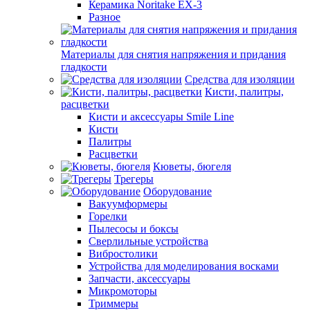
Керамика Noritake EX-3
Разное
Материалы для снятия напряжения и придания
гладкости
Средства для изоляции
Кисти, палитры,
расцветки
Кисти и аксессуары Smile Line
Кисти
Палитры
Расцветки
Кюветы, бюгеля
Трегеры
Оборудование
Вакуумформеры
Горелки
Пылесосы и боксы
Сверлильные устройства
Вибростолики
Устройства для моделирования восками
Запчасти, аксессуары
Микромоторы
Триммеры