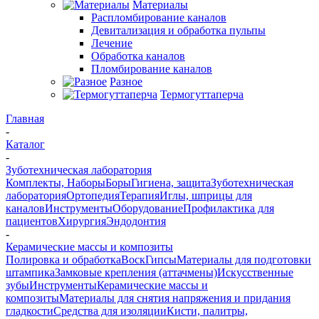
Материалы
Распломбирование каналов
Девитализация и обработка пульпы
Лечение
Обработка каналов
Пломбирование каналов
Разное
Термогуттаперча
Главная
-
Каталог
-
Зуботехническая лаборатория
Комплекты, Наборы
Боры
Гигиена, защита
Зуботехническая
лаборатория
Ортопедия
Терапия
Иглы, шприцы для
каналов
Инструменты
Оборудование
Профилактика для
пациентов
Хирургия
Эндодонтия
-
Керамические массы и композиты
Полировка и обработка
Воск
Гипсы
Материалы для подготовки
штампика
Замковые крепления (аттачмены)
Искусственные
зубы
Инструменты
Керамические массы и
композиты
Материалы для снятия напряжения и придания
гладкости
Средства для изоляции
Кисти, палитры,