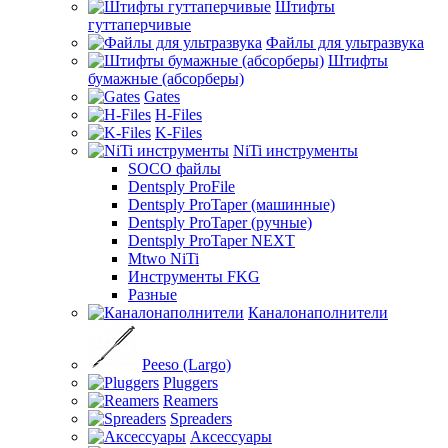
Штифты
гуттаперчивые
Файлы для ультразвука
Штифты
бумажные (абсорберы)
Gates
H-Files
K-Files
NiTi инструменты
SOCO файлы
Dentsply ProFile
Dentsply ProTaper (машинные)
Dentsply ProTaper (ручные)
Dentsply ProTaper NEXT
Mtwo NiTi
Инструменты FKG
Разные
Каналонаполнители
Peeso (Largo)
Pluggers
Reamers
Spreaders
Аксессуары