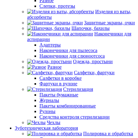
Разное
Слепки, протезы
Изделия из ваты,
абсорбенты
Защитные экраны, очки
Шапочки, бахилы
Наконечники для
аспирации
Адаптеры
Наконечники для пылесоса
Наконечники для слюноотсоса
Одежда, простыни
Разное
Салфетки, фартуки
Салфетки в коробке
Фартуки в рулоне
Стерилизация
Пакеты бумажные
Журналы
Пакеты комбинированные
Рулоны
Средства контроля стерилизации
Чехлы
Зуботехническая лаборатория
Полировка и обработка