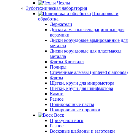
Чехлы
Зуботехническая лаборатория
Полировка и
обработка
Держатели
Диски алмазные сепарационные для
керамики
Диски корундовые армированные для
металла
Диски корундовые для пластмассы,
металла
Фрезы Кристалл
Полиры
Спеченные алмазы (Sintered diamonds)
Фрезы
Щетки, круги для микромотора
Щетки, круги для шлифмотора
Камни
Разное
Полировочные пасты
Полировочные порошки
Воск
Прикусной воск
Разное
Восковые шаблоны и заготовки