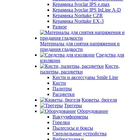
Керамика Ivoclar IPS e.max
Керамика Ivoclar IPS InLine A-D
Керамика Noritake CZR
Керамика Noritake EX-3
Разное
Материалы для снятия напряжения и
придания гладкости
Средства для
изоляции
Кисти,
палитры, расцветки
Кисти и аксессуары Smile Line
Кисти
Палитры
Расцветки
Кюветы, бюгеля
Трегеры
Оборудование
Вакуумформеры
Горелки
Пылесосы и боксы
Сверлильные устройства
Вибростолики