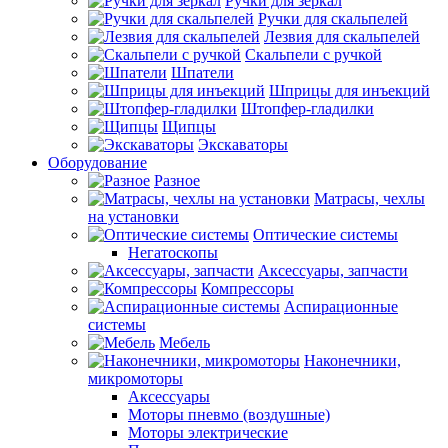
Ручки для зеркал
Ручки для скальпелей
Лезвия для скальпелей
Скальпели с ручкой
Шпатели
Шприцы для инъекций
Штопфер-гладилки
Щипцы
Экскаваторы
Оборудование
Разное
Матрасы, чехлы
на установки
Оптические системы
Негатоскопы
Аксессуары, запчасти
Компрессоры
Аспирационные
системы
Мебель
Наконечники,
микромоторы
Аксессуары
Моторы пневмо (воздушные)
Моторы электрические