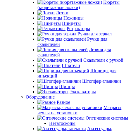
Кюреты
(кюретажные ложки)
Лотки
Ножницы
Пинцеты
Ретракторы
Ручки для зеркал
Ручки для
скальпелей
Лезвия для
скальпелей
Скальпели с ручкой
Шпатели
Шприцы для
инъекций
Штопфер-гладилки
Щипцы
Экскаваторы
Оборудование
Разное
Матрасы,
чехлы на установки
Оптические системы
Негатоскопы
Аксессуары,