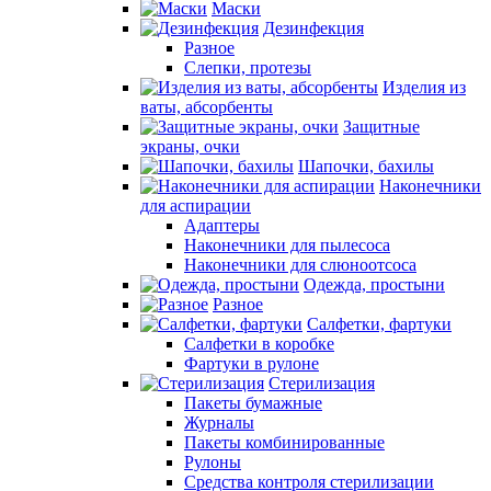
Маски
Дезинфекция
Разное
Слепки, протезы
Изделия из
ваты, абсорбенты
Защитные
экраны, очки
Шапочки, бахилы
Наконечники
для аспирации
Адаптеры
Наконечники для пылесоса
Наконечники для слюноотсоса
Одежда, простыни
Разное
Салфетки, фартуки
Салфетки в коробке
Фартуки в рулоне
Стерилизация
Пакеты бумажные
Журналы
Пакеты комбинированные
Рулоны
Средства контроля стерилизации