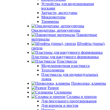
Устройства для моделирования
восками
Запчасти, аксессуары
Микромоторы
Триммеры
Окклюдаторы, артикуляторы
Паковочные
материалы
Штифты (пины),
сверла
Пластины для вакуумного формовщика
Пластмассы
Моделировочная пластмасса
Техполимеры
Пластмассы для индивидуальных
ложек
Проволока, кламеры
Разное
Силиконы
Сплавы и припои
Для бюгельного протезирования
Для коронок и мостов
Припои