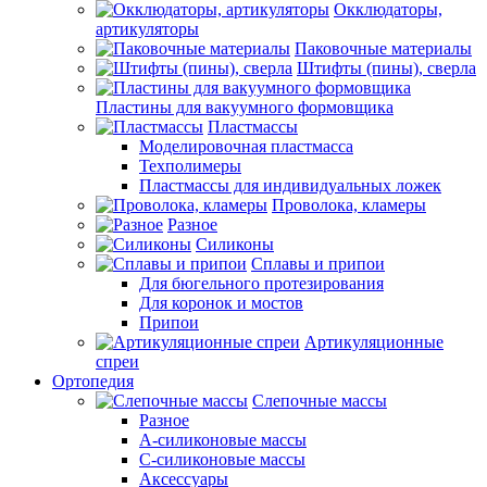
Окклюдаторы,
артикуляторы
Паковочные материалы
Штифты (пины), сверла
Пластины для вакуумного формовщика
Пластмассы
Моделировочная пластмасса
Техполимеры
Пластмассы для индивидуальных ложек
Проволока, кламеры
Разное
Силиконы
Сплавы и припои
Для бюгельного протезирования
Для коронок и мостов
Припои
Артикуляционные
спреи
Ортопедия
Слепочные массы
Разное
А-силиконовые массы
С-силиконовые массы
Аксессуары