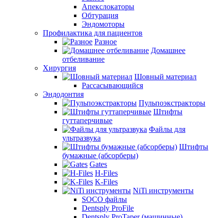
Апекслокаторы
Обтурация
Эндомоторы
Профилактика для пациентов
Разное
Домашнее
отбеливание
Хирургия
Шовный материал
Рассасывающийся
Эндодонтия
Пульпоэкстракторы
Штифты
гуттаперчивые
Файлы для
ультразвука
Штифты
бумажные (абсорберы)
Gates
H-Files
K-Files
NiTi инструменты
SOCO файлы
Dentsply ProFile
Dentsply ProTaper (машинные)