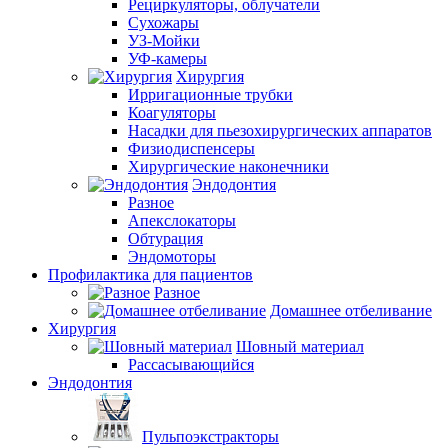
Рециркуляторы, облучатели
Сухожары
УЗ-Мойки
УФ-камеры
Хирургия
Ирригационные трубки
Коагуляторы
Насадки для пьезохирургических аппаратов
Физиодиспенсеры
Хирургические наконечники
Эндодонтия
Разное
Апекслокаторы
Обтурация
Эндомоторы
Профилактика для пациентов
Разное
Домашнее отбеливание
Хирургия
Шовный материал
Рассасывающийся
Эндодонтия
Пульпоэкстракторы