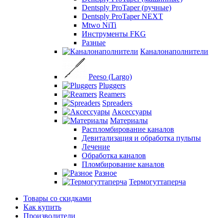
Dentsply ProTaper (ручные)
Dentsply ProTaper NEXT
Mtwo NiTi
Инструменты FKG
Разные
Каналонаполнители
Peeso (Largo)
Pluggers
Reamers
Spreaders
Аксессуары
Материалы
Распломбирование каналов
Девитализация и обработка пульпы
Лечение
Обработка каналов
Пломбирование каналов
Разное
Термогуттаперча
Товары со скидками
Как купить
Производители