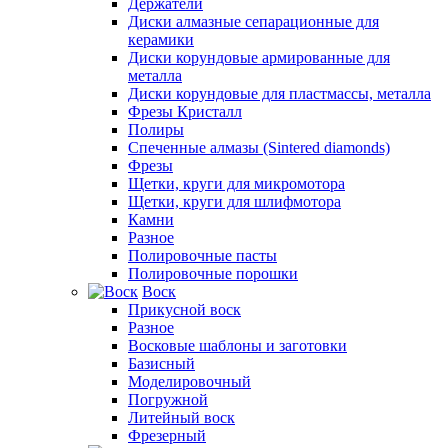
Держатели
Диски алмазные сепарационные для
керамики
Диски корундовые армированные для
металла
Диски корундовые для пластмассы, металла
Фрезы Кристалл
Полиры
Спеченные алмазы (Sintered diamonds)
Фрезы
Щетки, круги для микромотора
Щетки, круги для шлифмотора
Камни
Разное
Полировочные пасты
Полировочные порошки
Воск
Прикусной воск
Разное
Восковые шаблоны и заготовки
Базисный
Моделировочный
Погружной
Литейный воск
Фрезерный