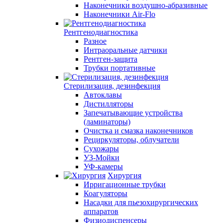
Наконечники воздушно-абразивные
Наконечники Air-Flo
Рентгенодиагностика
Разное
Интраоральные датчики
Рентген-защита
Трубки портативные
Стерилизация, дезинфекция
Автоклавы
Дистилляторы
Запечатывающие устройства
(ламинаторы)
Очистка и смазка наконечников
Рециркуляторы, облучатели
Сухожары
УЗ-Мойки
УФ-камеры
Хирургия
Ирригационные трубки
Коагуляторы
Насадки для пьезохирургических
аппаратов
Физиодиспенсеры