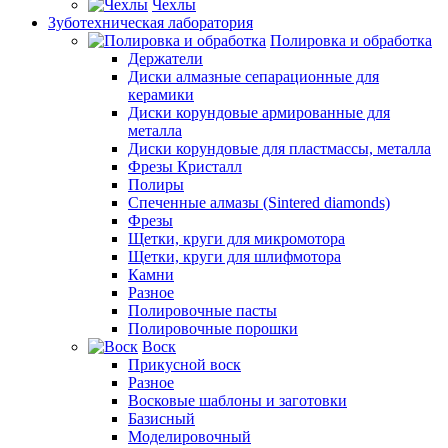
Чехлы
Зуботехническая лаборатория
Полировка и обработка
Держатели
Диски алмазные сепарационные для
керамики
Диски корундовые армированные для
металла
Диски корундовые для пластмассы, металла
Фрезы Кристалл
Полиры
Спеченные алмазы (Sintered diamonds)
Фрезы
Щетки, круги для микромотора
Щетки, круги для шлифмотора
Камни
Разное
Полировочные пасты
Полировочные порошки
Воск
Прикусной воск
Разное
Восковые шаблоны и заготовки
Базисный
Моделировочный