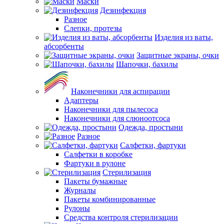
Маски
Дезинфекция
Разное
Слепки, протезы
Изделия из ваты,
абсорбенты
Защитные экраны, очки
Шапочки, бахилы
Наконечники для аспирации
Адаптеры
Наконечники для пылесоса
Наконечники для слюноотсоса
Одежда, простыни
Разное
Салфетки, фартуки
Салфетки в коробке
Фартуки в рулоне
Стерилизация
Пакеты бумажные
Журналы
Пакеты комбинированные
Рулоны
Средства контроля стерилизации