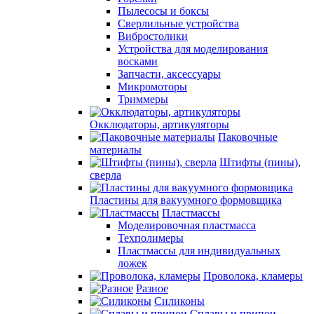
Пылесосы и боксы
Сверлильные устройства
Вибростолики
Устройства для моделирования
восками
Запчасти, аксессуары
Микромоторы
Триммеры
Окклюдаторы, артикуляторы
Паковочные
материалы
Штифты (пины),
сверла
Пластины для вакуумного формовщика
Пластмассы
Моделировочная пластмасса
Техполимеры
Пластмассы для индивидуальных
ложек
Проволока, кламеры
Разное
Силиконы
Сплавы и припои