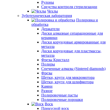
Рулоны
Средства контроля стерилизации
Чехлы
Зуботехническая лаборатория
Полировка и
обработка
Держатели
Диски алмазные сепарационные для
керамики
Диски корундовые армированные для
металла
Диски корундовые для пластмассы,
металла
Фрезы Кристалл
Полиры
Спеченные алмазы (Sintered diamonds)
Фрезы
Щетки, круги для микромотора
Щетки, круги для шлифмотора
Камни
Разное
Полировочные пасты
Полировочные порошки
Воск
Прикусной воск