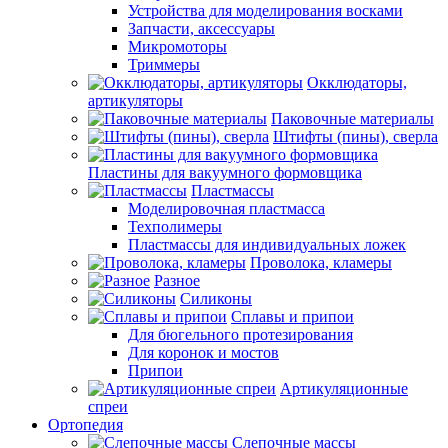
Устройства для моделирования восками
Запчасти, аксессуары
Микромоторы
Триммеры
Окклюдаторы,
артикуляторы
Паковочные материалы
Штифты (пины), сверла
Пластины для вакуумного формовщика
Пластмассы
Моделировочная пластмасса
Техполимеры
Пластмассы для индивидуальных ложек
Проволока, кламеры
Разное
Силиконы
Сплавы и припои
Для бюгельного протезирования
Для коронок и мостов
Припои
Артикуляционные
спреи
Ортопедия
Слепочные массы