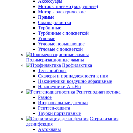
Аксессуары
Моторы пневмо (воздушные)
Моторы электрические
Прямые
Смазка, очистка
Турбинные
Турбинные с подсветкой
Угловые
Угловые повышающие
Угловые с подсветкой
Полимеризационные лампы
Профилактика
Тест-приборы
Скалеры и принадлежности к ним
Наконечники воздушно-абразивные
Наконечники Air-Flo
Рентгенодиагностика
Разное
Интраоральные датчики
Рентген-защита
Трубки портативные
Стерилизация,
дезинфекция
Автоклавы