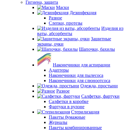
Гигиена, защита
Маски
Дезинфекция
Разное
Слепки, протезы
Изделия из
ваты, абсорбенты
Защитные
экраны, очки
Шапочки, бахилы
Наконечники для аспирации
Адаптеры
Наконечники для пылесоса
Наконечники для слюноотсоса
Одежда, простыни
Разное
Салфетки, фартуки
Салфетки в коробке
Фартуки в рулоне
Стерилизация
Пакеты бумажные
Журналы
Пакеты комбинированные