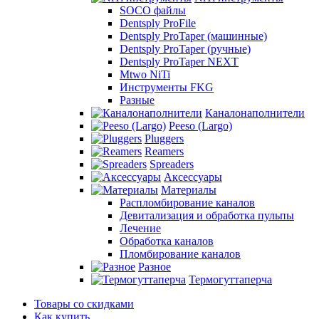
SOCO файлы
Dentsply ProFile
Dentsply ProTaper (машинные)
Dentsply ProTaper (ручные)
Dentsply ProTaper NEXT
Mtwo NiTi
Инструменты FKG
Разные
Каналонаполнители
Peeso (Largo)
Pluggers
Reamers
Spreaders
Аксессуары
Материалы
Распломбирование каналов
Девитализация и обработка пульпы
Лечение
Обработка каналов
Пломбирование каналов
Разное
Термогуттаперча
Товары со скидками
Как купить