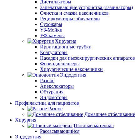
Дистилляторы
Запечатывающие устройства (ламинаторы)
Очистка и смазка наконечников
Рециркуляторы, облучатели
Сухожары
УЗ-Мойки
УФ-камеры
Хирургия
Ирригационные трубки
Коагуляторы
Насадки для пьезохирургических аппаратов
Физиодиспенсеры
Хирургические наконечники
Эндодонтия
Разное
Апекслокаторы
Обтурация
Эндомоторы
Профилактика для пациентов
Разное
Домашнее отбеливание
Хирургия
Шовный материал
Рассасывающийся
Эндодонтия