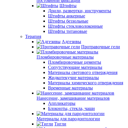
постоянной фиксации
Штифты
Дрили, развертки, инструменты
Штифты анкерные
Штифты беззольные
Штифты стекловолоконные
Штифты титановые
Терапия
Адгезивы
Протравочные гели
Пломбировочные материалы
Пломбировочные цементы
Сопутствующие материалы
Материалы светового отверждения
Жидкотекучие материалы
Материалы химического отверждения
Временные материалы
Нанесение, замешивание материалов
Аппликаторы
Блокноты, стекла, чаши
Материалы для пародонтологии
Тигли