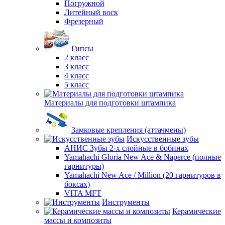
Погружной
Литейный воск
Фрезерный
Гипсы
2 класс
3 класс
4 класс
5 класс
Материалы для подготовки штампика
Замковые крепления (аттачмены)
Искусственные зубы
АНИС Зубы 2-х слойные в бобинах
Yamahachi Gloria New Ace & Naperce (полные
гарнитуры)
Yamahachi New Ace / Million (20 гарнитуров в
боксах)
VITA MFT
Инструменты
Керамические
массы и композиты