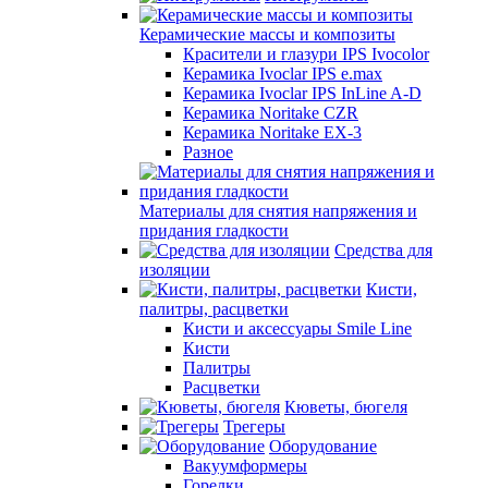
Керамические массы и композиты
Красители и глазури IPS Ivocolor
Керамика Ivoclar IPS e.max
Керамика Ivoclar IPS InLine A-D
Керамика Noritake CZR
Керамика Noritake EX-3
Разное
Материалы для снятия напряжения и
придания гладкости
Средства для
изоляции
Кисти,
палитры, расцветки
Кисти и аксессуары Smile Line
Кисти
Палитры
Расцветки
Кюветы, бюгеля
Трегеры
Оборудование
Вакуумформеры
Горелки