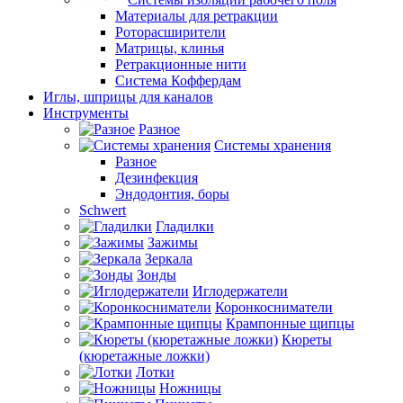
Материалы для ретракции
Роторасширители
Матрицы, клинья
Ретракционные нити
Система Коффердам
Иглы, шприцы для каналов
Инструменты
Разное
Системы хранения
Разное
Дезинфекция
Эндодонтия, боры
Schwert
Гладилки
Зажимы
Зеркала
Зонды
Иглодержатели
Коронкосниматели
Крампонные щипцы
Кюреты
(кюретажные ложки)
Лотки
Ножницы