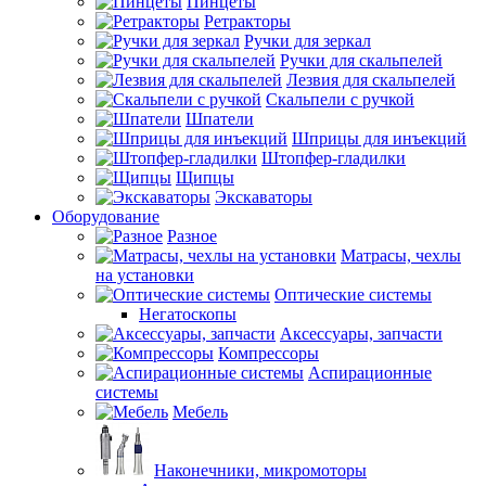
Пинцеты
Ретракторы
Ручки для зеркал
Ручки для скальпелей
Лезвия для скальпелей
Скальпели с ручкой
Шпатели
Шприцы для инъекций
Штопфер-гладилки
Щипцы
Экскаваторы
Оборудование
Разное
Матрасы, чехлы
на установки
Оптические системы
Негатоскопы
Аксессуары, запчасти
Компрессоры
Аспирационные
системы
Мебель
Наконечники, микромоторы