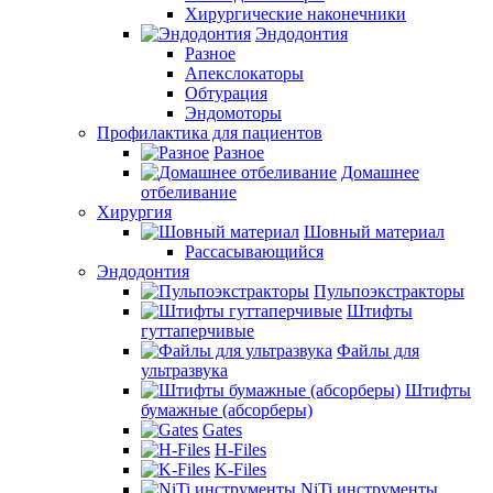
Хирургические наконечники
Эндодонтия
Разное
Апекслокаторы
Обтурация
Эндомоторы
Профилактика для пациентов
Разное
Домашнее
отбеливание
Хирургия
Шовный материал
Рассасывающийся
Эндодонтия
Пульпоэкстракторы
Штифты
гуттаперчивые
Файлы для
ультразвука
Штифты
бумажные (абсорберы)
Gates
H-Files
K-Files
NiTi инструменты