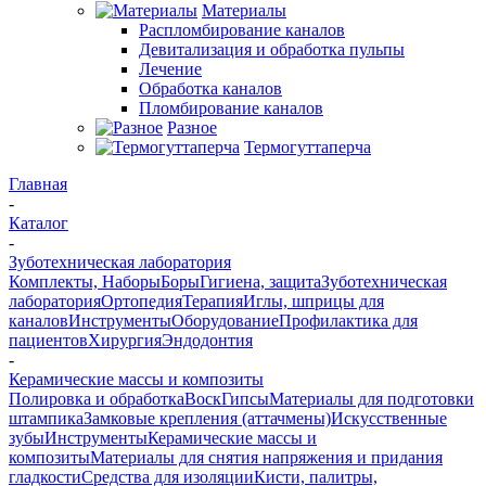
Материалы
Распломбирование каналов
Девитализация и обработка пульпы
Лечение
Обработка каналов
Пломбирование каналов
Разное
Термогуттаперча
Главная
-
Каталог
-
Зуботехническая лаборатория
Комплекты, Наборы
Боры
Гигиена, защита
Зуботехническая
лаборатория
Ортопедия
Терапия
Иглы, шприцы для
каналов
Инструменты
Оборудование
Профилактика для
пациентов
Хирургия
Эндодонтия
-
Керамические массы и композиты
Полировка и обработка
Воск
Гипсы
Материалы для подготовки
штампика
Замковые крепления (аттачмены)
Искусственные
зубы
Инструменты
Керамические массы и
композиты
Материалы для снятия напряжения и придания
гладкости
Средства для изоляции
Кисти, палитры,