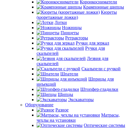
Коронкосниматели
Крампонные щипцы
Кюреты
(кюретажные ложки)
Лотки
Ножницы
Пинцеты
Ретракторы
Ручки для зеркал
Ручки для
скальпелей
Лезвия для
скальпелей
Скальпели с ручкой
Шпатели
Шприцы для
инъекций
Штопфер-гладилки
Щипцы
Экскаваторы
Оборудование
Разное
Матрасы,
чехлы на установки
Оптические системы