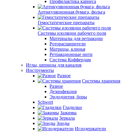
Профилактика кариеса
Артикуляционная бумага, фольга
Гемостатические препараты
Системы изоляции рабочего поля
Материалы для ретракции
Роторасширители
Матрицы, клинья
Ретракционные нити
Система Коффердам
Иглы, шприцы для каналов
Инструменты
Разное
Системы хранения
Разное
Дезинфекция
Эндодонтия, боры
Schwert
Гладилки
Зажимы
Зеркала
Зонды
Иглодержатели