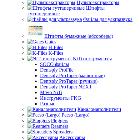
Пульпоэкстракторы
Штифты
гуттаперчивые
Файлы для ультразвука
Штифты бумажные (абсорберы)
Gates
H-Files
K-Files
NiTi инструменты
SOCO файлы
Dentsply ProFile
Dentsply ProTaper (машинные)
Dentsply ProTaper (ручные)
Dentsply ProTaper NEXT
Mtwo NiTi
Инструменты FKG
Разные
Каналонаполнители
Peeso (Largo)
Pluggers
Reamers
Spreaders
Аксессуары