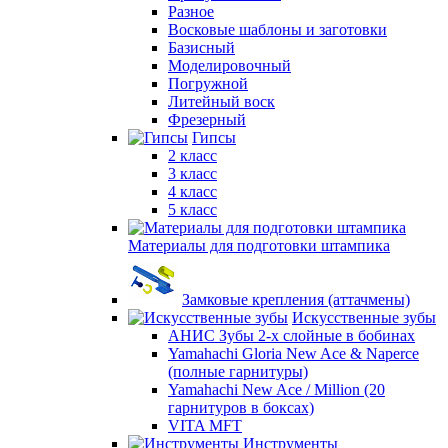
Разное
Восковые шаблоны и заготовки
Базисный
Моделировочный
Погружной
Литейный воск
Фрезерный
Гипсы
2 класс
3 класс
4 класс
5 класс
Материалы для подготовки штампика
Замковые крепления (аттачмены)
Искусственные зубы
АНИС Зубы 2-х слойные в бобинах
Yamahachi Gloria New Ace & Naperce
(полные гарнитуры)
Yamahachi New Ace / Million (20
гарнитуров в боксах)
VITA MFT
Инструменты