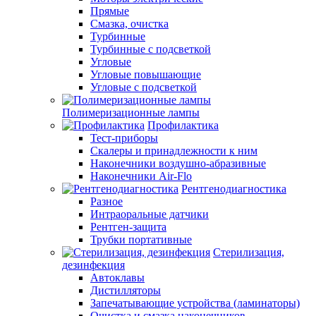
Прямые
Смазка, очистка
Турбинные
Турбинные с подсветкой
Угловые
Угловые повышающие
Угловые с подсветкой
Полимеризационные лампы
Профилактика
Тест-приборы
Скалеры и принадлежности к ним
Наконечники воздушно-абразивные
Наконечники Air-Flo
Рентгенодиагностика
Разное
Интраоральные датчики
Рентген-защита
Трубки портативные
Стерилизация,
дезинфекция
Автоклавы
Дистилляторы
Запечатывающие устройства (ламинаторы)
Очистка и смазка наконечников