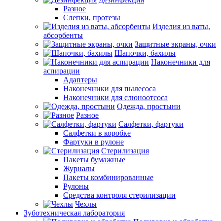
Разное
Слепки, протезы
Изделия из ваты,
абсорбенты
Защитные экраны, очки
Шапочки, бахилы
Наконечники для
аспирации
Адаптеры
Наконечники для пылесоса
Наконечники для слюноотсоса
Одежда, простыни
Разное
Салфетки, фартуки
Салфетки в коробке
Фартуки в рулоне
Стерилизация
Пакеты бумажные
Журналы
Пакеты комбинированные
Рулоны
Средства контроля стерилизации
Чехлы
Зуботехническая лаборатория