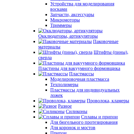
Устройства для моделирования
восками
Запчасти, аксессуары
Микромоторы
Триммеры
Окклюдаторы, артикуляторы
Паковочные
материалы
Штифты (пины),
сверла
Пластины для вакуумного формовщика
Пластмассы
Моделировочная пластмасса
Техполимеры
Пластмассы для индивидуальных
ложек
Проволока, кламеры
Разное
Силиконы
Сплавы и припои
Для бюгельного протезирования
Для коронок и мостов
Припои