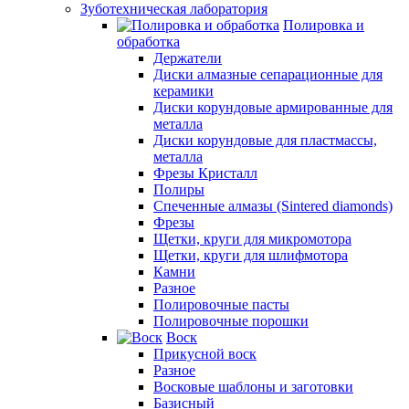
Зуботехническая лаборатория
Полировка и
обработка
Держатели
Диски алмазные сепарационные для
керамики
Диски корундовые армированные для
металла
Диски корундовые для пластмассы,
металла
Фрезы Кристалл
Полиры
Спеченные алмазы (Sintered diamonds)
Фрезы
Щетки, круги для микромотора
Щетки, круги для шлифмотора
Камни
Разное
Полировочные пасты
Полировочные порошки
Воск
Прикусной воск
Разное
Восковые шаблоны и заготовки
Базисный