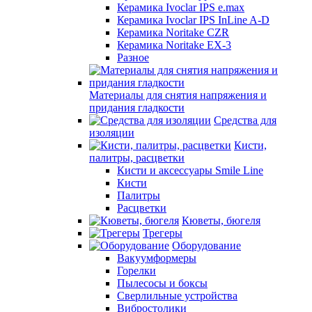
Керамика Ivoclar IPS e.max
Керамика Ivoclar IPS InLine A-D
Керамика Noritake CZR
Керамика Noritake EX-3
Разное
Материалы для снятия напряжения и
придания гладкости
Средства для
изоляции
Кисти,
палитры, расцветки
Кисти и аксессуары Smile Line
Кисти
Палитры
Расцветки
Кюветы, бюгеля
Трегеры
Оборудование
Вакуумформеры
Горелки
Пылесосы и боксы
Сверлильные устройства
Вибростолики