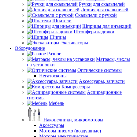
Ручки для скальпелей
Лезвия для скальпелей
Скальпели с ручкой
Шпатели
Шприцы для инъекций
Штопфер-гладилки
Щипцы
Экскаваторы
Оборудование
Разное
Матрасы, чехлы
на установки
Оптические системы
Негатоскопы
Аксессуары, запчасти
Компрессоры
Аспирационные
системы
Мебель
Наконечники, микромоторы
Аксессуары
Моторы пневмо (воздушные)
Моторы электрические