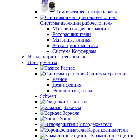
Гемостатические препараты
Системы изоляции рабочего поля
Материалы для ретракции
Роторасширители
Матрицы, клинья
Ретракционные нити
Система Коффердам
Иглы, шприцы для каналов
Инструменты
Разное
Системы хранения
Разное
Дезинфекция
Эндодонтия, боры
Schwert
Гладилки
Зажимы
Зеркала
Зонды
Иглодержатели
Коронкосниматели
Крампонные щипцы