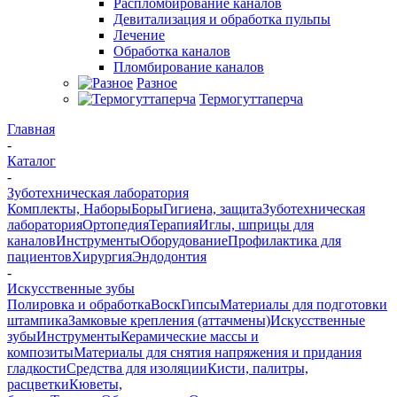
Распломбирование каналов
Девитализация и обработка пульпы
Лечение
Обработка каналов
Пломбирование каналов
Разное
Термогуттаперча
Главная
-
Каталог
-
Зуботехническая лаборатория
Комплекты, Наборы
Боры
Гигиена, защита
Зуботехническая
лаборатория
Ортопедия
Терапия
Иглы, шприцы для
каналов
Инструменты
Оборудование
Профилактика для
пациентов
Хирургия
Эндодонтия
-
Искусственные зубы
Полировка и обработка
Воск
Гипсы
Материалы для подготовки
штампика
Замковые крепления (аттачмены)
Искусственные
зубы
Инструменты
Керамические массы и
композиты
Материалы для снятия напряжения и придания
гладкости
Средства для изоляции
Кисти, палитры,
расцветки
Кюветы,