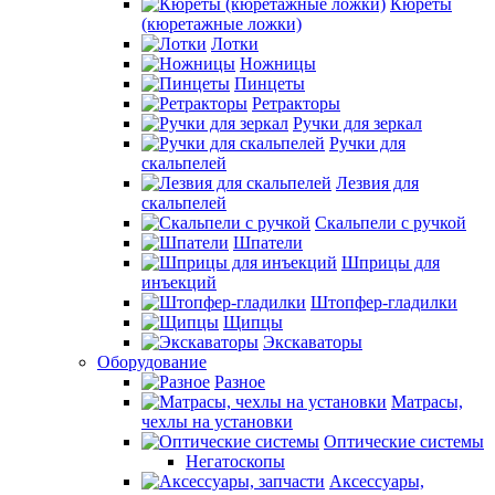
Кюреты
(кюретажные ложки)
Лотки
Ножницы
Пинцеты
Ретракторы
Ручки для зеркал
Ручки для
скальпелей
Лезвия для
скальпелей
Скальпели с ручкой
Шпатели
Шприцы для
инъекций
Штопфер-гладилки
Щипцы
Экскаваторы
Оборудование
Разное
Матрасы,
чехлы на установки
Оптические системы
Негатоскопы
Аксессуары,