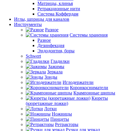
Матрицы, клинья
Ретракционные нити
Система Коффердам
Иглы, шприцы для каналов
Инструменты
Разное
Системы хранения
Разное
Дезинфекция
Эндодонтия, боры
Schwert
Гладилки
Зажимы
Зеркала
Зонды
Иглодержатели
Коронкосниматели
Крампонные щипцы
Кюреты
(кюретажные ложки)
Лотки
Ножницы
Пинцеты
Ретракторы
Ручки для зеркал