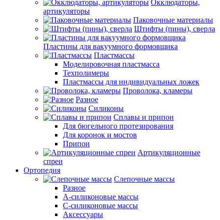
Окклюдаторы,
артикуляторы
Паковочные материалы
Штифты (пины), сверла
Пластины для вакуумного формовщика
Пластмассы
Моделировочная пластмасса
Техполимеры
Пластмассы для индивидуальных ложек
Проволока, кламеры
Разное
Силиконы
Сплавы и припои
Для бюгельного протезирования
Для коронок и мостов
Припои
Артикуляционные
спреи
Ортопедия
Слепочные массы
Разное
А-силиконовые массы
С-силиконовые массы
Аксессуары