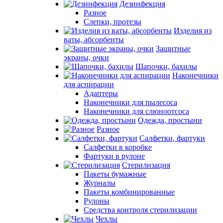
Дезинфекция
Разное
Слепки, протезы
Изделия из
ваты, абсорбенты
Защитные
экраны, очки
Шапочки, бахилы
Наконечники
для аспирации
Адаптеры
Наконечники для пылесоса
Наконечники для слюноотсоса
Одежда, простыни
Разное
Салфетки, фартуки
Салфетки в коробке
Фартуки в рулоне
Стерилизация
Пакеты бумажные
Журналы
Пакеты комбинированные
Рулоны
Средства контроля стерилизации
Чехлы