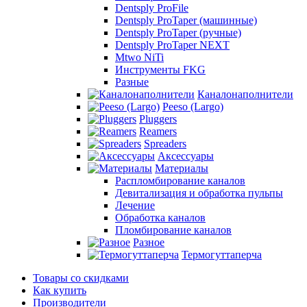
Dentsply ProFile
Dentsply ProTaper (машинные)
Dentsply ProTaper (ручные)
Dentsply ProTaper NEXT
Mtwo NiTi
Инструменты FKG
Разные
Каналонаполнители
Peeso (Largo)
Pluggers
Reamers
Spreaders
Аксессуары
Материалы
Распломбирование каналов
Девитализация и обработка пульпы
Лечение
Обработка каналов
Пломбирование каналов
Разное
Термогуттаперча
Товары со скидками
Как купить
Производители