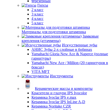
Фрезерный
Гипсы
2 класс
3 класс
4 класс
5 класс
Материалы для подготовки штампика
Замковые
крепления (аттачмены)
Искусственные зубы
АНИС Зубы 2-х слойные в бобинах
Yamahachi Gloria New Ace & Naperce (полные
гарнитуры)
Yamahachi New Ace / Million (20 гарнитуров в
боксах)
VITA MFT
Инструменты
Керамические массы и композиты
Красители и глазури IPS Ivocolor
Керамика Ivoclar IPS e.max
Керамика Ivoclar IPS InLine A-D
Керамика Noritake CZR