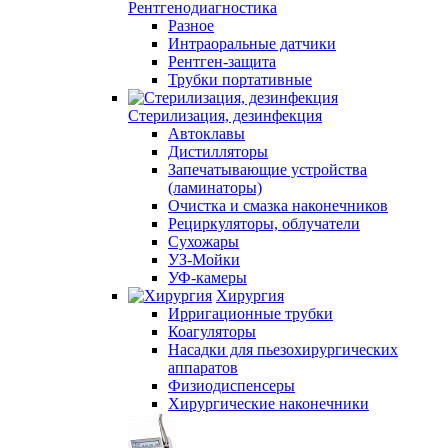
Рентгенодиагностика
Разное
Интраоральные датчики
Рентген-защита
Трубки портативные
Стерилизация, дезинфекция
Автоклавы
Дистилляторы
Запечатывающие устройства
(ламинаторы)
Очистка и смазка наконечников
Рециркуляторы, облучатели
Сухожары
УЗ-Мойки
УФ-камеры
Хирургия
Ирригационные трубки
Коагуляторы
Насадки для пьезохирургических
аппаратов
Физиодиспенсеры
Хирургические наконечники