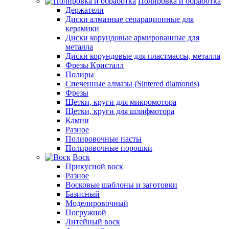
Полировка и обработка
Держатели
Диски алмазные сепарационные для
керамики
Диски корундовые армированные для
металла
Диски корундовые для пластмассы, металла
Фрезы Кристалл
Полиры
Спеченные алмазы (Sintered diamonds)
Фрезы
Щетки, круги для микромотора
Щетки, круги для шлифмотора
Камни
Разное
Полировочные пасты
Полировочные порошки
Воск
Прикусной воск
Разное
Восковые шаблоны и заготовки
Базисный
Моделировочный
Погружной
Литейный воск