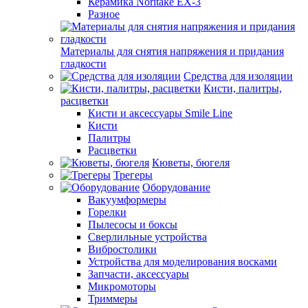
Керамика Noritake EX-3
Разное
Материалы для снятия напряжения и придания
гладкости
Средства для изоляции
Кисти, палитры,
расцветки
Кисти и аксессуары Smile Line
Кисти
Палитры
Расцветки
Кюветы, бюгеля
Трегеры
Оборудование
Вакуумформеры
Горелки
Пылесосы и боксы
Сверлильные устройства
Вибростолики
Устройства для моделирования восками
Запчасти, аксессуары
Микромоторы
Триммеры