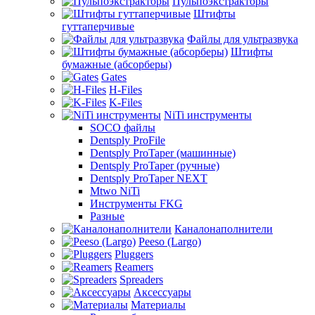
Пульпоэкстракторы
Штифты
гуттаперчивые
Файлы для ультразвука
Штифты
бумажные (абсорберы)
Gates
H-Files
K-Files
NiTi инструменты
SOCO файлы
Dentsply ProFile
Dentsply ProTaper (машинные)
Dentsply ProTaper (ручные)
Dentsply ProTaper NEXT
Mtwo NiTi
Инструменты FKG
Разные
Каналонаполнители
Peeso (Largo)
Pluggers
Reamers
Spreaders
Аксессуары
Материалы