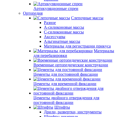
Артикуляционные спреи
Ортопедия
Слепочные массы
Разное
А-силиконовые массы
С-силиконовые массы
Аксессуары
Альгинатные массы
Материалы для регистрации прикуса
Материалы
для перебазировки
Временные ортопедические конструкции
Цементы для постоянной фиксации
Цементы для временной фиксации
Цементы двойного отверждения для
постоянной фиксации
Штифты
Дрили, развертки, инструменты
Штифты анкерные