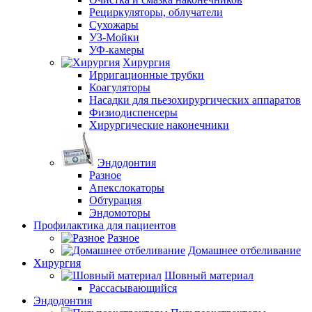
Рециркуляторы, облучатели
Сухожары
УЗ-Мойки
УФ-камеры
Хирургия
Ирригационные трубки
Коагуляторы
Насадки для пьезохирургических аппаратов
Физиодиспенсеры
Хирургические наконечники
Эндодонтия
Разное
Апекслокаторы
Обтурация
Эндомоторы
Профилактика для пациентов
Разное
Домашнее отбеливание
Хирургия
Шовный материал
Рассасывающийся
Эндодонтия