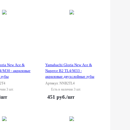
oria New Ace &
Yamahachi Gloria New Ace &
4/M30 - акриловые
Naperce B2 TL4/M33 -
 зубы
акриловые двухслойные зубы
2T4
Артикул: NNB2TL4
ичии 3 шт.
Есть в наличии 3 шт.
/шт
451
руб.
/шт