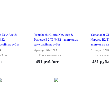
ia New Ace &
Yamahachi Gloria New Ace &
Yamahachi Gl
M32 -
Naperce B2 T3/M32 - акриловые
Naperce B2 T
слойные зубы
двухслойные зубы
акриловые д
4
Артикул: NNB2T3
Артикул: NNB
и 3 шт.
Есть в наличии 2 шт.
Есть в нал
т
451
руб.
/шт
451
руб.