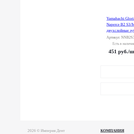
Yamahachi Glor
Naperce B2 S3/
двухслойные з
Артикул: NNB2S
Есть в наличи
451
руб.
/ш
2026 © Империя Дент
КОМПАНИЯ