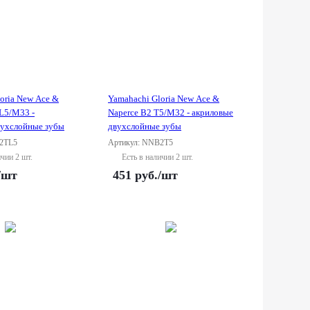
oria New Ace &
Yamahachi Gloria New Ace &
L5/M33 -
Naperce B2 T5/M32 - акриловые
вухслойные зубы
двухслойные зубы
2TL5
Артикул: NNB2T5
ичии 2 шт.
Есть в наличии 2 шт.
/шт
451
руб.
/шт