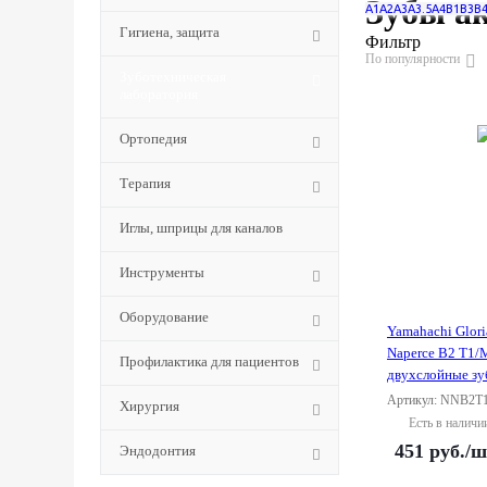
Зубы ак
A1
A2
A3
A3.5
A4
B1
B3
B
Гигиена, защита
Фильтр
По популярности
Зуботехническая
лаборатория
Ортопедия
Терапия
Иглы, шприцы для каналов
Инструменты
Оборудование
Yamahachi Glor
Naperce B2 T1/
Профилактика для пациентов
двухслойные з
Артикул: NNB2T
Хирургия
Есть в наличи
451
руб.
/ш
Эндодонтия