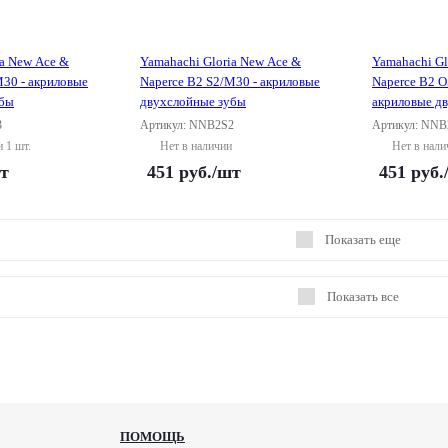
ia New Ace &
Yamahachi Gloria New Ace &
Yamahachi Gl
M30 - акриловые
Naperce B2 S2/M30 - акриловые
Naperce B2 O
убы
двухслойные зубы
акриловые д
3
Артикул: NNB2S2
Артикул: NN
и 1 шт.
Нет в наличии
Нет в нали
т
451
руб.
/шт
451
руб.
Показать еще
Показать все
ПОМОЩЬ