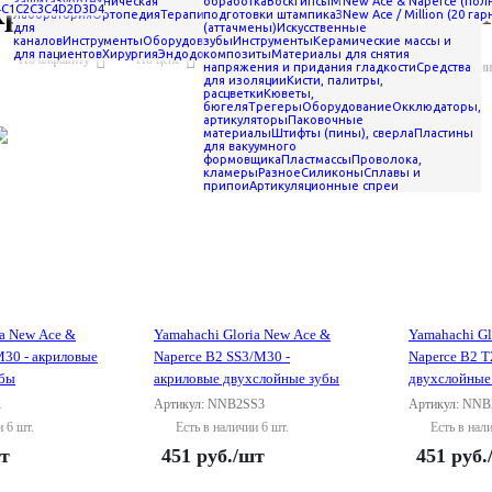
риловые B2 Gloria New Ace & 
защита
Зуботехническая
обработка
Воск
Гипсы
Материалы для
New Ace & Naperce (пол
4
C1
C2
C3
C4
D2
D3
D4
лаборатория
Ортопедия
Терапия
подготовки штампика
Иглы, шприцы
Замковые крепления
New Ace / Million (20 га
для
(аттачмены)
Искусственные
каналов
Инструменты
Оборудование
зубы
Профилактика
Инструменты
Керамические массы и
для пациентов
Хирургия
Эндодонтия
композиты
Материалы для снятия
По алфавиту
По цене
По наличию
Показать товары в наличии
напряжения и придания гладкости
Средства
для изоляции
Кисти, палитры,
расцветки
Кюветы,
бюгеля
Трегеры
Оборудование
Окклюдаторы,
артикуляторы
Паковочные
материалы
Штифты (пины), сверла
Пластины
для вакуумного
формовщика
Пластмассы
Проволока,
кламеры
Разное
Силиконы
Сплавы и
припои
Артикуляционные спреи
ia New Ace &
Yamahachi Gloria New Ace &
Yamahachi Gl
M30 - акриловые
Naperce B2 SS3/M30 -
Naperce B2 T
убы
акриловые двухслойные зубы
двухслойные
1
Артикул: NNB2SS3
Артикул: NNB
и 6 шт.
Есть в наличии 6 шт.
Есть в нал
т
451
руб.
/шт
451
руб.