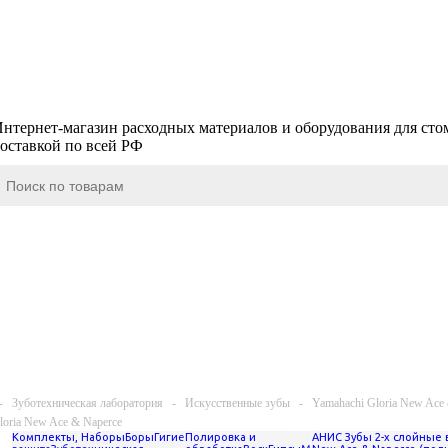
нтернет-магазин расходных материалов и оборудования для сто
оставкой по всей РФ
-
Зуботехническая лаборатория
-
Искусственные зубы
-
Yamahachi Gloria New Ace
oria New Ace & Naperce
Комплекты, Наборы
Боры
Гигиена,
Полировка и
АНИС Зубы 2-х слойные 