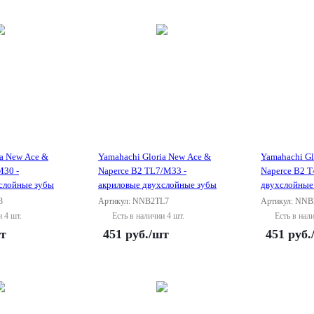
ia New Ace &
Yamahachi Gloria New Ace &
Yamahachi Gl
M30 -
Naperce B2 TL7/M33 -
Naperce B2 T
слойные зубы
акриловые двухслойные зубы
двухслойные
3
Артикул: NNB2TL7
Артикул: NNB
и 4 шт.
Есть в наличии 4 шт.
Есть в нал
т
451
руб.
/шт
451
руб.