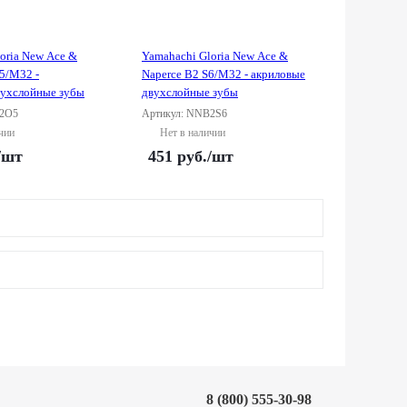
oria New Ace &
Yamahachi Gloria New Ace &
5/M32 -
Naperce B2 S6/M32 - акриловые
вухслойные зубы
двухслойные зубы
B2O5
Артикул: NNB2S6
чии
Нет в наличии
/шт
451
руб.
/шт
8 (800) 555-30-98