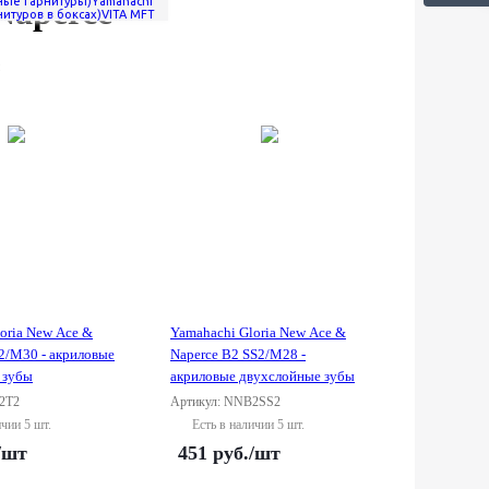
Naperce
ные гарнитуры)
Yamahachi
рнитуров в боксах)
VITA MFT
oria New Ace &
Yamahachi Gloria New Ace &
2/M30 - акриловые
Naperce B2 SS2/M28 -
 зубы
акриловые двухслойные зубы
2T2
Артикул: NNB2SS2
ичии 5 шт.
Есть в наличии 5 шт.
/шт
451
руб.
/шт