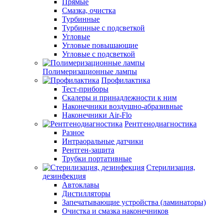
Прямые
Смазка, очистка
Турбинные
Турбинные с подсветкой
Угловые
Угловые повышающие
Угловые с подсветкой
Полимеризационные лампы
Профилактика
Тест-приборы
Скалеры и принадлежности к ним
Наконечники воздушно-абразивные
Наконечники Air-Flo
Рентгенодиагностика
Разное
Интраоральные датчики
Рентген-защита
Трубки портативные
Стерилизация,
дезинфекция
Автоклавы
Дистилляторы
Запечатывающие устройства (ламинаторы)
Очистка и смазка наконечников