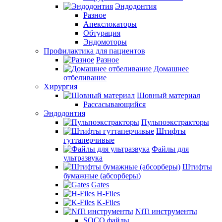
Эндодонтия
Разное
Апекслокаторы
Обтурация
Эндомоторы
Профилактика для пациентов
Разное
Домашнее
отбеливание
Хирургия
Шовный материал
Рассасывающийся
Эндодонтия
Пульпоэкстракторы
Штифты
гуттаперчивые
Файлы для
ультразвука
Штифты
бумажные (абсорберы)
Gates
H-Files
K-Files
NiTi инструменты
SOCO файлы