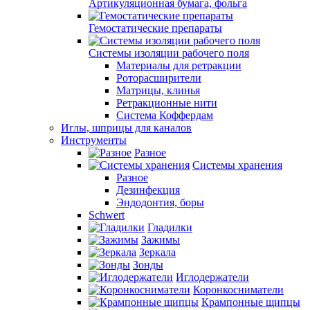
Артикуляционная бумага, фольга
Гемостатические препараты
Системы изоляции рабочего поля
Материалы для ретракции
Роторасширители
Матрицы, клинья
Ретракционные нити
Система Коффердам
Иглы, шприцы для каналов
Инструменты
Разное
Системы хранения
Разное
Дезинфекция
Эндодонтия, боры
Schwert
Гладилки
Зажимы
Зеркала
Зонды
Иглодержатели
Коронкосниматели
Крампонные щипцы