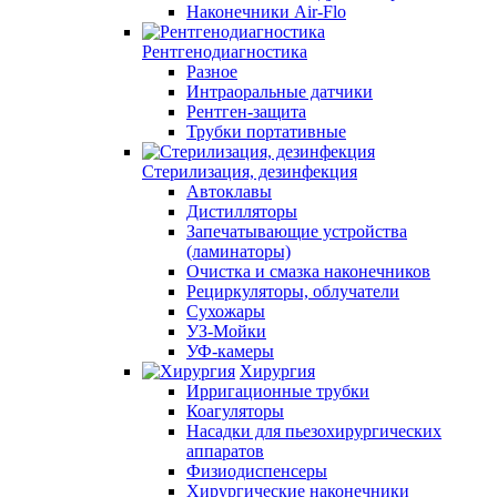
Наконечники Air-Flo
Рентгенодиагностика
Разное
Интраоральные датчики
Рентген-защита
Трубки портативные
Стерилизация, дезинфекция
Автоклавы
Дистилляторы
Запечатывающие устройства
(ламинаторы)
Очистка и смазка наконечников
Рециркуляторы, облучатели
Сухожары
УЗ-Мойки
УФ-камеры
Хирургия
Ирригационные трубки
Коагуляторы
Насадки для пьезохирургических
аппаратов
Физиодиспенсеры
Хирургические наконечники