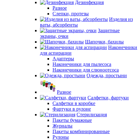
Дезинфекция
Разное
Слепки, протезы
Изделия из
ваты, абсорбенты
Защитные
экраны, очки
Шапочки, бахилы
Наконечники
для аспирации
Адаптеры
Наконечники для пылесоса
Наконечники для слюноотсоса
Одежда, простыни
Разное
Салфетки, фартуки
Салфетки в коробке
Фартуки в рулоне
Стерилизация
Пакеты бумажные
Журналы
Пакеты комбинированные
Рулоны