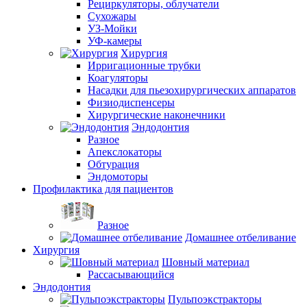
Рециркуляторы, облучатели
Сухожары
УЗ-Мойки
УФ-камеры
Хирургия
Ирригационные трубки
Коагуляторы
Насадки для пьезохирургических аппаратов
Физиодиспенсеры
Хирургические наконечники
Эндодонтия
Разное
Апекслокаторы
Обтурация
Эндомоторы
Профилактика для пациентов
Разное
Домашнее отбеливание
Хирургия
Шовный материал
Рассасывающийся
Эндодонтия
Пульпоэкстракторы