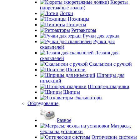
Кюреты
(кюретажные ложки)
Лотки
Ножницы
Пинцеты
Ретракторы
Ручки для зеркал
Ручки для
скальпелей
Лезвия для
скальпелей
Скальпели с ручкой
Шпатели
Шприцы для
инъекций
Штопфер-гладилки
Щипцы
Экскаваторы
Оборудование
Разное
Матрасы,
чехлы на установки
Оптические системы