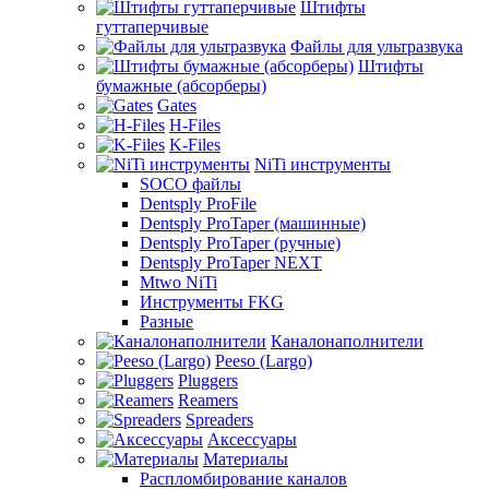
Штифты
гуттаперчивые
Файлы для ультразвука
Штифты
бумажные (абсорберы)
Gates
H-Files
K-Files
NiTi инструменты
SOCO файлы
Dentsply ProFile
Dentsply ProTaper (машинные)
Dentsply ProTaper (ручные)
Dentsply ProTaper NEXT
Mtwo NiTi
Инструменты FKG
Разные
Каналонаполнители
Peeso (Largo)
Pluggers
Reamers
Spreaders
Аксессуары
Материалы
Распломбирование каналов