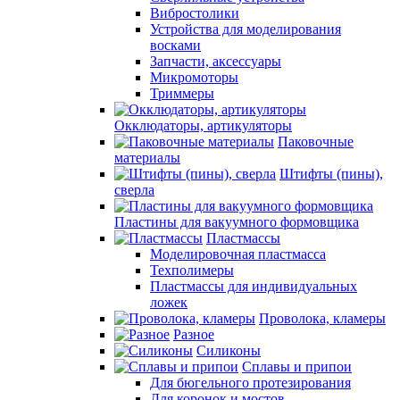
Вибростолики
Устройства для моделирования
восками
Запчасти, аксессуары
Микромоторы
Триммеры
Окклюдаторы, артикуляторы
Паковочные
материалы
Штифты (пины),
сверла
Пластины для вакуумного формовщика
Пластмассы
Моделировочная пластмасса
Техполимеры
Пластмассы для индивидуальных
ложек
Проволока, кламеры
Разное
Силиконы
Сплавы и припои
Для бюгельного протезирования
Для коронок и мостов