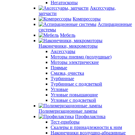
Негатоскопы
Аксессуары,
запчасти
Компрессоры
Аспирационные
системы
Мебель
Наконечники, микромоторы
Аксессуары
Моторы пневмо (воздушные)
Моторы электрические
Прямые
Смазка, очистка
Турбинные
Турбинные с подсветкой
Угловые
Угловые повышающие
Угловые с подсветкой
Полимеризационные лампы
Профилактика
Тест-приборы
Скалеры и принадлежности к ним
Наконечники воздушно-абразивные