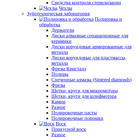
Средства контроля стерилизации
Чехлы
Зуботехническая лаборатория
Полировка и
обработка
Держатели
Диски алмазные сепарационные для
керамики
Диски корундовые армированные для
металла
Диски корундовые для пластмассы,
металла
Фрезы Кристалл
Полиры
Спеченные алмазы (Sintered diamonds)
Фрезы
Щетки, круги для микромотора
Щетки, круги для шлифмотора
Камни
Разное
Полировочные пасты
Полировочные порошки
Воск
Прикусной воск
Разное