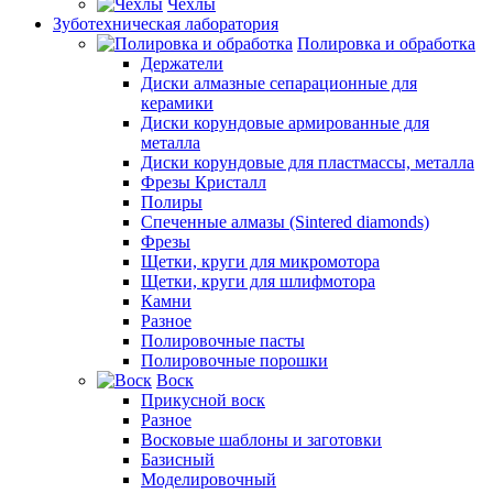
Чехлы
Зуботехническая лаборатория
Полировка и обработка
Держатели
Диски алмазные сепарационные для
керамики
Диски корундовые армированные для
металла
Диски корундовые для пластмассы, металла
Фрезы Кристалл
Полиры
Спеченные алмазы (Sintered diamonds)
Фрезы
Щетки, круги для микромотора
Щетки, круги для шлифмотора
Камни
Разное
Полировочные пасты
Полировочные порошки
Воск
Прикусной воск
Разное
Восковые шаблоны и заготовки
Базисный
Моделировочный