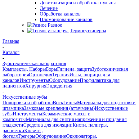
Девитализация и обработка пульпы
Лечение
Обработка каналов
Пломбирование каналов
Разное
Термогуттаперча
Главная
-
Каталог
-
Зуботехническая лаборатория
Комплекты, Наборы
Боры
Гигиена, защита
Зуботехническая
лаборатория
Ортопедия
Терапия
Иглы, шприцы для
каналов
Инструменты
Оборудование
Профилактика для
пациентов
Хирургия
Эндодонтия
-
Искусственные зубы
Полировка и обработка
Воск
Гипсы
Материалы для подготовки
штампика
Замковые крепления (аттачмены)
Искусственные
зубы
Инструменты
Керамические массы и
композиты
Материалы для снятия напряжения и придания
гладкости
Средства для изоляции
Кисти, палитры,
расцветки
Кюветы,
бюгеля
Трегеры
Оборудование
Окклюдаторы,