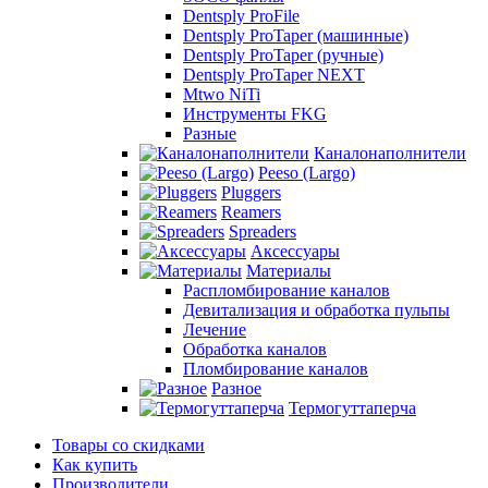
Dentsply ProFile
Dentsply ProTaper (машинные)
Dentsply ProTaper (ручные)
Dentsply ProTaper NEXT
Mtwo NiTi
Инструменты FKG
Разные
Каналонаполнители
Peeso (Largo)
Pluggers
Reamers
Spreaders
Аксессуары
Материалы
Распломбирование каналов
Девитализация и обработка пульпы
Лечение
Обработка каналов
Пломбирование каналов
Разное
Термогуттаперча
Товары со скидками
Как купить
Производители