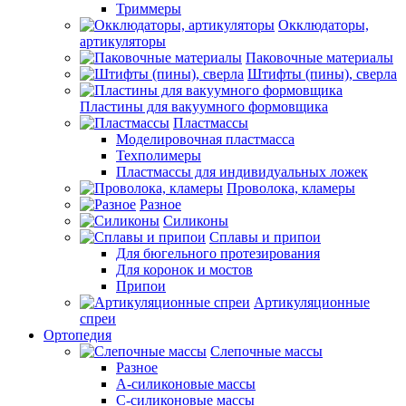
Триммеры
Окклюдаторы,
артикуляторы
Паковочные материалы
Штифты (пины), сверла
Пластины для вакуумного формовщика
Пластмассы
Моделировочная пластмасса
Техполимеры
Пластмассы для индивидуальных ложек
Проволока, кламеры
Разное
Силиконы
Сплавы и припои
Для бюгельного протезирования
Для коронок и мостов
Припои
Артикуляционные
спреи
Ортопедия
Слепочные массы
Разное
А-силиконовые массы
С-силиконовые массы