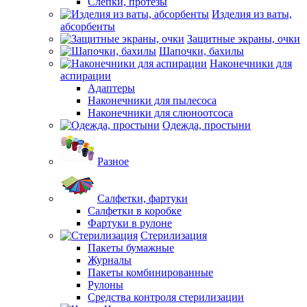
Слепки, протезы
Изделия из ваты,
абсорбенты
Защитные экраны, очки
Шапочки, бахилы
Наконечники для
аспирации
Адаптеры
Наконечники для пылесоса
Наконечники для слюноотсоса
Одежда, простыни
Разное
Салфетки, фартуки
Салфетки в коробке
Фартуки в рулоне
Стерилизация
Пакеты бумажные
Журналы
Пакеты комбинированные
Рулоны
Средства контроля стерилизации