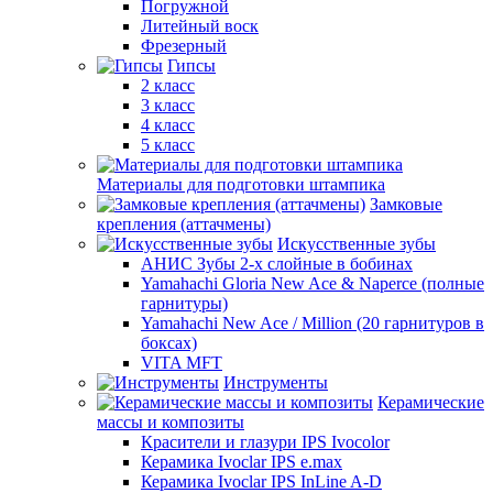
Погружной
Литейный воск
Фрезерный
Гипсы
2 класс
3 класс
4 класс
5 класс
Материалы для подготовки штампика
Замковые
крепления (аттачмены)
Искусственные зубы
АНИС Зубы 2-х слойные в бобинах
Yamahachi Gloria New Ace & Naperce (полные
гарнитуры)
Yamahachi New Ace / Million (20 гарнитуров в
боксах)
VITA MFT
Инструменты
Керамические
массы и композиты
Красители и глазури IPS Ivocolor
Керамика Ivoclar IPS e.max
Керамика Ivoclar IPS InLine A-D