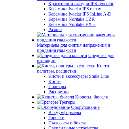
Красители и глазури IPS Ivocolor
Керамика Ivoclar IPS e.max
Керамика Ivoclar IPS InLine A-D
Керамика Noritake CZR
Керамика Noritake EX-3
Разное
Материалы для снятия напряжения и
придания гладкости
Средства для
изоляции
Кисти,
палитры, расцветки
Кисти и аксессуары Smile Line
Кисти
Палитры
Расцветки
Кюветы, бюгеля
Трегеры
Оборудование
Вакуумформеры
Горелки
Пылесосы и боксы
Сверлильные устройства