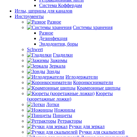
Система Коффердам
Иглы, шприцы для каналов
Инструменты
Разное
Системы хранения
Разное
Дезинфекция
Эндодонтия, боры
Schwert
Гладилки
Зажимы
Зеркала
Зонды
Иглодержатели
Коронкосниматели
Крампонные щипцы
Кюреты
(кюретажные ложки)
Лотки
Ножницы
Пинцеты
Ретракторы
Ручки для зеркал
Ручки для скальпелей