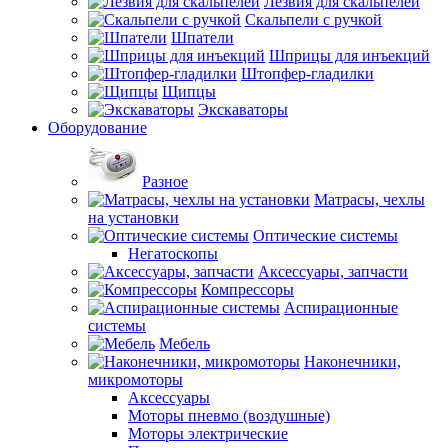
Лезвия для скальпелей
Скальпели с ручкой
Шпатели
Шприцы для инъекций
Штопфер-гладилки
Щипцы
Экскаваторы
Оборудование
Разное
Матрасы, чехлы
на установки
Оптические системы
Негатоскопы
Аксессуары, запчасти
Компрессоры
Аспирационные
системы
Мебель
Наконечники,
микромоторы
Аксессуары
Моторы пневмо (воздушные)
Моторы электрические