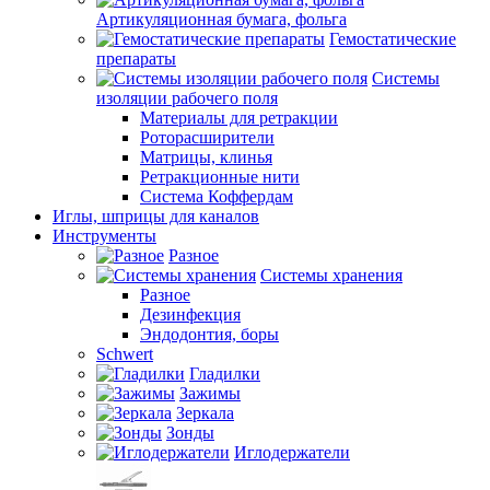
Артикуляционная бумага, фольга
Гемостатические
препараты
Системы
изоляции рабочего поля
Материалы для ретракции
Роторасширители
Матрицы, клинья
Ретракционные нити
Система Коффердам
Иглы, шприцы для каналов
Инструменты
Разное
Системы хранения
Разное
Дезинфекция
Эндодонтия, боры
Schwert
Гладилки
Зажимы
Зеркала
Зонды
Иглодержатели