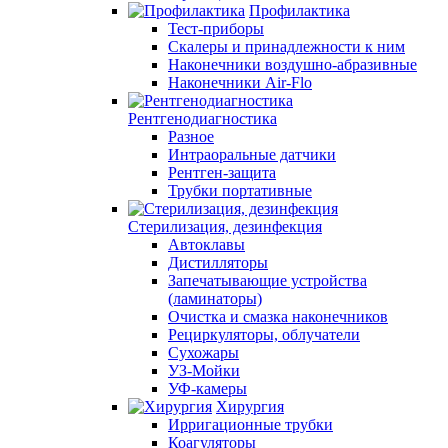
Профилактика
Тест-приборы
Скалеры и принадлежности к ним
Наконечники воздушно-абразивные
Наконечники Air-Flo
Рентгенодиагностика
Разное
Интраоральные датчики
Рентген-защита
Трубки портативные
Стерилизация, дезинфекция
Автоклавы
Дистилляторы
Запечатывающие устройства
(ламинаторы)
Очистка и смазка наконечников
Рециркуляторы, облучатели
Сухожары
УЗ-Мойки
УФ-камеры
Хирургия
Ирригационные трубки
Коагуляторы