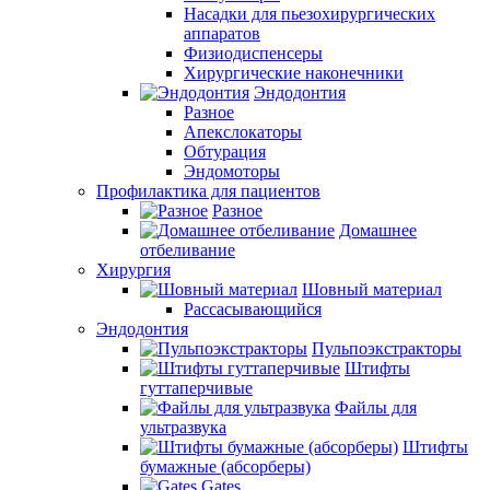
Насадки для пьезохирургических
аппаратов
Физиодиспенсеры
Хирургические наконечники
Эндодонтия
Разное
Апекслокаторы
Обтурация
Эндомоторы
Профилактика для пациентов
Разное
Домашнее
отбеливание
Хирургия
Шовный материал
Рассасывающийся
Эндодонтия
Пульпоэкстракторы
Штифты
гуттаперчивые
Файлы для
ультразвука
Штифты
бумажные (абсорберы)
Gates