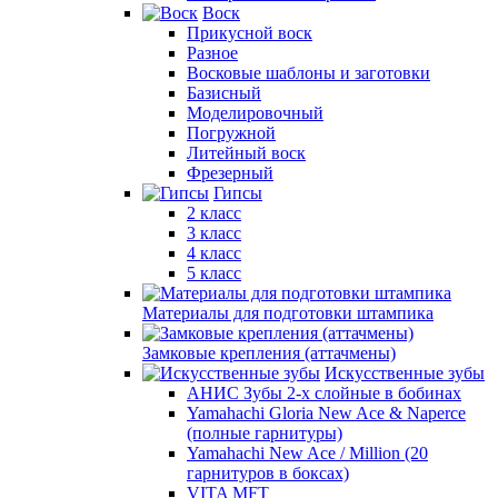
Воск
Прикусной воск
Разное
Восковые шаблоны и заготовки
Базисный
Моделировочный
Погружной
Литейный воск
Фрезерный
Гипсы
2 класс
3 класс
4 класс
5 класс
Материалы для подготовки штампика
Замковые крепления (аттачмены)
Искусственные зубы
АНИС Зубы 2-х слойные в бобинах
Yamahachi Gloria New Ace & Naperce
(полные гарнитуры)
Yamahachi New Ace / Million (20
гарнитуров в боксах)
VITA MFT