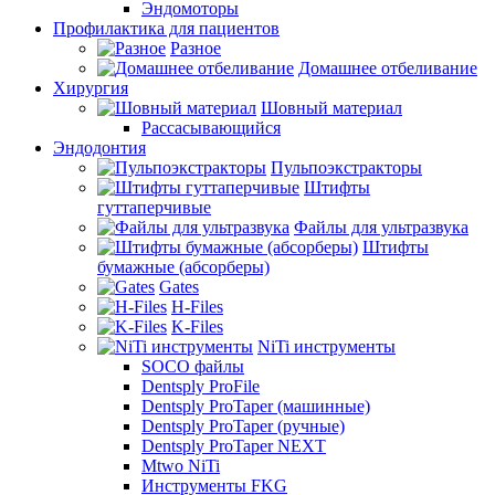
Эндомоторы
Профилактика для пациентов
Разное
Домашнее отбеливание
Хирургия
Шовный материал
Рассасывающийся
Эндодонтия
Пульпоэкстракторы
Штифты
гуттаперчивые
Файлы для ультразвука
Штифты
бумажные (абсорберы)
Gates
H-Files
K-Files
NiTi инструменты
SOCO файлы
Dentsply ProFile
Dentsply ProTaper (машинные)
Dentsply ProTaper (ручные)
Dentsply ProTaper NEXT
Mtwo NiTi
Инструменты FKG