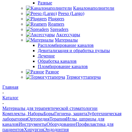
Разные
Каналонаполнители
Peeso (Largo)
Pluggers
Reamers
Spreaders
Аксессуары
Материалы
Распломбирование каналов
Девитализация и обработка пульпы
Лечение
Обработка каналов
Пломбирование каналов
Разное
Термогуттаперча
Главная
-
Каталог
-
Материалы для терапевтической стоматологии
Комплекты, Наборы
Боры
Гигиена, защита
Зуботехническая
лаборатория
Ортопедия
Терапия
Иглы, шприцы для
каналов
Инструменты
Оборудование
Профилактика для
пациентов
Хирургия
Эндодонтия