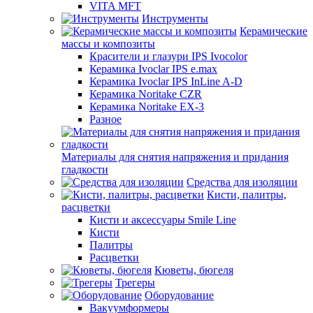
VITA MFT
Инструменты
Керамические
массы и композиты
Красители и глазури IPS Ivocolor
Керамика Ivoclar IPS e.max
Керамика Ivoclar IPS InLine A-D
Керамика Noritake CZR
Керамика Noritake EX-3
Разное
Материалы для снятия напряжения и придания
гладкости
Средства для изоляции
Кисти, палитры,
расцветки
Кисти и аксессуары Smile Line
Кисти
Палитры
Расцветки
Кюветы, бюгеля
Трегеры
Оборудование
Вакуумформеры