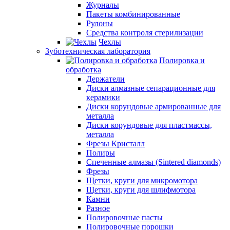
Журналы
Пакеты комбинированные
Рулоны
Средства контроля стерилизации
Чехлы
Зуботехническая лаборатория
Полировка и
обработка
Держатели
Диски алмазные сепарационные для
керамики
Диски корундовые армированные для
металла
Диски корундовые для пластмассы,
металла
Фрезы Кристалл
Полиры
Спеченные алмазы (Sintered diamonds)
Фрезы
Щетки, круги для микромотора
Щетки, круги для шлифмотора
Камни
Разное
Полировочные пасты
Полировочные порошки