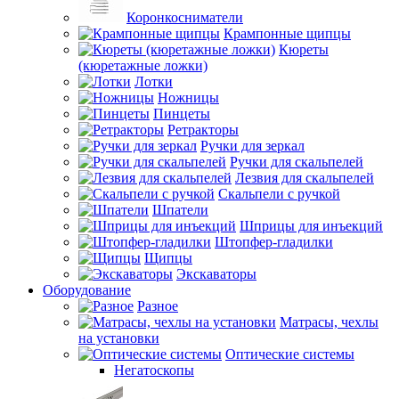
Коронкосниматели
Крампонные щипцы
Кюреты
(кюретажные ложки)
Лотки
Ножницы
Пинцеты
Ретракторы
Ручки для зеркал
Ручки для скальпелей
Лезвия для скальпелей
Скальпели с ручкой
Шпатели
Шприцы для инъекций
Штопфер-гладилки
Щипцы
Экскаваторы
Оборудование
Разное
Матрасы, чехлы
на установки
Оптические системы
Негатоскопы