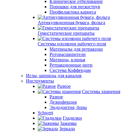
Клиническое отбеливание
Порошки для пескоструя
Профилактика кариеса
Артикуляционная бумага, фольга
Гемостатические препараты
Системы изоляции рабочего поля
Материалы для ретракции
Роторасширители
Матрицы, клинья
Ретракционные нити
Система Коффердам
Иглы, шприцы для каналов
Инструменты
Разное
Системы хранения
Разное
Дезинфекция
Эндодонтия, боры
Schwert
Гладилки
Зажимы
Зеркала