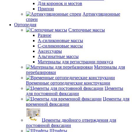
Для коронок и мостов
Припои
Артикуляционные
спреи
Ортопедия
Слепочные массы
Разное
А-силиконовые массы
С-силиконовые массы
Аксессуары
Альгинатные массы
Материалы для регистрации прикуса
Материалы для
перебазировки
Временные ортопедические конструкции
Цементы
для постоянной фиксации
Цементы для
временной фиксации
Цементы двойного отверждения для
постоянной фиксации
Штифты