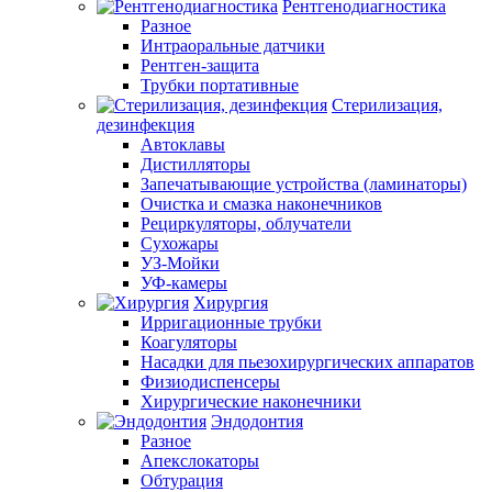
Рентгенодиагностика
Разное
Интраоральные датчики
Рентген-защита
Трубки портативные
Стерилизация,
дезинфекция
Автоклавы
Дистилляторы
Запечатывающие устройства (ламинаторы)
Очистка и смазка наконечников
Рециркуляторы, облучатели
Сухожары
УЗ-Мойки
УФ-камеры
Хирургия
Ирригационные трубки
Коагуляторы
Насадки для пьезохирургических аппаратов
Физиодиспенсеры
Хирургические наконечники
Эндодонтия
Разное
Апекслокаторы
Обтурация