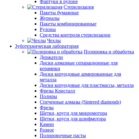
Фартуки в рулоне
Стерилизация
Пакеты бумажные
Журналы
Пакеты комбинированные
Рулоны
Средства контроля стерилизации
Чехлы
Зуботехническая лаборатория
Полировка и обработка
Держатели
Диски алмазные сепарационные для
керамики
Диски корундовые армированные для
металла
Диски корундовые для пластмассы, металла
Фрезы Кристалл
Полиры
Спеченные алмазы (Sintered diamonds)
Фрезы
Щетки, круги для микромотора
Щетки, круги для шлифмотора
Камни
Разное
Полировочные пасты