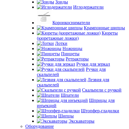
Зонды
Иглодержатели
Коронкосниматели
Крампонные щипцы
Кюреты
(кюретажные ложки)
Лотки
Ножницы
Пинцеты
Ретракторы
Ручки для зеркал
Ручки для
скальпелей
Лезвия для
скальпелей
Скальпели с ручкой
Шпатели
Шприцы для
инъекций
Штопфер-гладилки
Щипцы
Экскаваторы
Оборудование