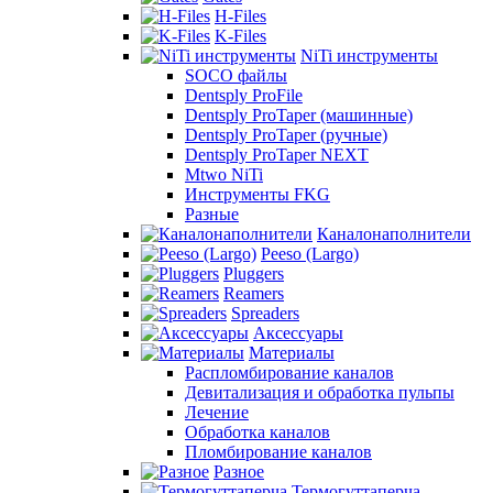
H-Files
K-Files
NiTi инструменты
SOCO файлы
Dentsply ProFile
Dentsply ProTaper (машинные)
Dentsply ProTaper (ручные)
Dentsply ProTaper NEXT
Mtwo NiTi
Инструменты FKG
Разные
Каналонаполнители
Peeso (Largo)
Pluggers
Reamers
Spreaders
Аксессуары
Материалы
Распломбирование каналов
Девитализация и обработка пульпы
Лечение
Обработка каналов
Пломбирование каналов
Разное
Термогуттаперча