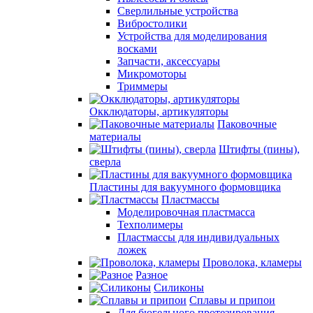
Сверлильные устройства
Вибростолики
Устройства для моделирования
восками
Запчасти, аксессуары
Микромоторы
Триммеры
Окклюдаторы, артикуляторы
Паковочные
материалы
Штифты (пины),
сверла
Пластины для вакуумного формовщика
Пластмассы
Моделировочная пластмасса
Техполимеры
Пластмассы для индивидуальных
ложек
Проволока, кламеры
Разное
Силиконы
Сплавы и припои
Для бюгельного протезирования