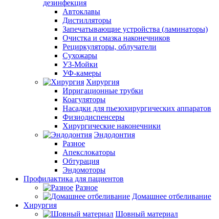
дезинфекция
Автоклавы
Дистилляторы
Запечатывающие устройства (ламинаторы)
Очистка и смазка наконечников
Рециркуляторы, облучатели
Сухожары
УЗ-Мойки
УФ-камеры
Хирургия
Ирригационные трубки
Коагуляторы
Насадки для пьезохирургических аппаратов
Физиодиспенсеры
Хирургические наконечники
Эндодонтия
Разное
Апекслокаторы
Обтурация
Эндомоторы
Профилактика для пациентов
Разное
Домашнее отбеливание
Хирургия
Шовный материал