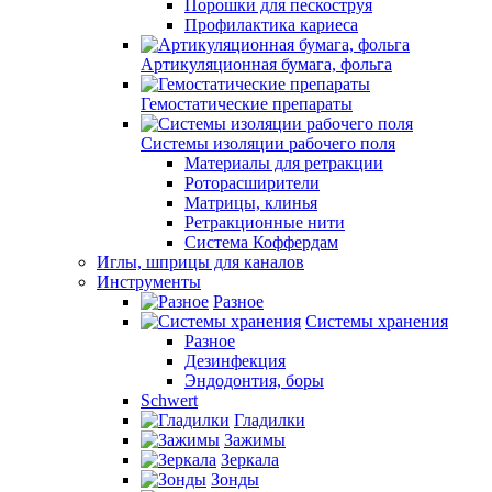
Порошки для пескоструя
Профилактика кариеса
Артикуляционная бумага, фольга
Гемостатические препараты
Системы изоляции рабочего поля
Материалы для ретракции
Роторасширители
Матрицы, клинья
Ретракционные нити
Система Коффердам
Иглы, шприцы для каналов
Инструменты
Разное
Системы хранения
Разное
Дезинфекция
Эндодонтия, боры
Schwert
Гладилки
Зажимы
Зеркала
Зонды