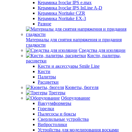
Керамика Ivoclar IPS e.max
Керамика Ivoclar IPS InLine A-D
Керамика Noritake CZR
Керамика Noritake EX-3
Разное
Материалы для снятия напряжения и придания
гладкости
Средства для изоляции
Кисти, палитры,
расцветки
Кисти и аксессуары Smile Line
Кисти
Палитры
Расцветки
Кюветы, бюгеля
Трегеры
Оборудование
Вакуумформеры
Горелки
Пылесосы и боксы
Сверлильные устройства
Вибростолики
Устройства для моделирования восками