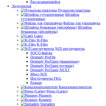
Рассасывающийся
Эндодонтия
Пульпоэкстракторы
Штифты
гуттаперчивые
Файлы для ультразвука
Штифты
бумажные (абсорберы)
Gates
H-Files
K-Files
NiTi инструменты
SOCO файлы
Dentsply ProFile
Dentsply ProTaper (машинные)
Dentsply ProTaper (ручные)
Dentsply ProTaper NEXT
Mtwo NiTi
Инструменты FKG
Разные
Каналонаполнители
Peeso (Largo)
Pluggers
Reamers
Spreaders