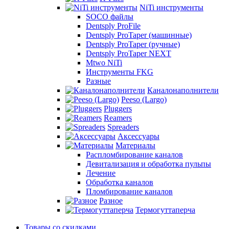
NiTi инструменты
SOCO файлы
Dentsply ProFile
Dentsply ProTaper (машинные)
Dentsply ProTaper (ручные)
Dentsply ProTaper NEXT
Mtwo NiTi
Инструменты FKG
Разные
Каналонаполнители
Peeso (Largo)
Pluggers
Reamers
Spreaders
Аксессуары
Материалы
Распломбирование каналов
Девитализация и обработка пульпы
Лечение
Обработка каналов
Пломбирование каналов
Разное
Термогуттаперча
Товары со скидками