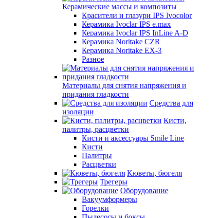
Керамические массы и композиты
Красители и глазури IPS Ivocolor
Керамика Ivoclar IPS e.max
Керамика Ivoclar IPS InLine A-D
Керамика Noritake CZR
Керамика Noritake EX-3
Разное
Материалы для снятия напряжения и
придания гладкости
Средства для
изоляции
Кисти,
палитры, расцветки
Кисти и аксессуары Smile Line
Кисти
Палитры
Расцветки
Кюветы, бюгеля
Трегеры
Оборудование
Вакуумформеры
Горелки
Пылесосы и боксы