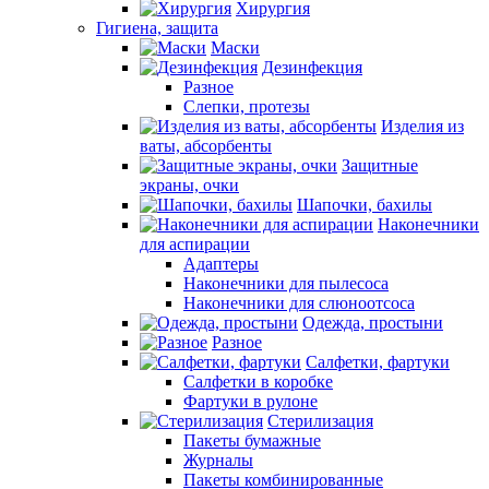
Хирургия
Гигиена, защита
Маски
Дезинфекция
Разное
Слепки, протезы
Изделия из
ваты, абсорбенты
Защитные
экраны, очки
Шапочки, бахилы
Наконечники
для аспирации
Адаптеры
Наконечники для пылесоса
Наконечники для слюноотсоса
Одежда, простыни
Разное
Салфетки, фартуки
Салфетки в коробке
Фартуки в рулоне
Стерилизация
Пакеты бумажные
Журналы
Пакеты комбинированные