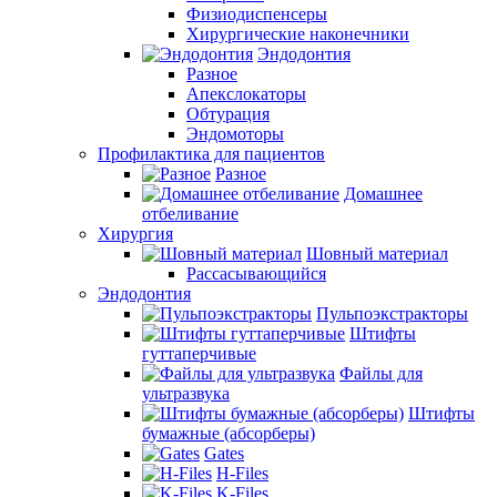
Физиодиспенсеры
Хирургические наконечники
Эндодонтия
Разное
Апекслокаторы
Обтурация
Эндомоторы
Профилактика для пациентов
Разное
Домашнее
отбеливание
Хирургия
Шовный материал
Рассасывающийся
Эндодонтия
Пульпоэкстракторы
Штифты
гуттаперчивые
Файлы для
ультразвука
Штифты
бумажные (абсорберы)
Gates
H-Files
K-Files