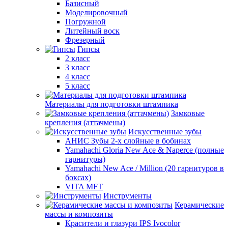
Базисный
Моделировочный
Погружной
Литейный воск
Фрезерный
Гипсы
2 класс
3 класс
4 класс
5 класс
Материалы для подготовки штампика
Замковые
крепления (аттачмены)
Искусственные зубы
АНИС Зубы 2-х слойные в бобинах
Yamahachi Gloria New Ace & Naperce (полные
гарнитуры)
Yamahachi New Ace / Million (20 гарнитуров в
боксах)
VITA MFT
Инструменты
Керамические
массы и композиты
Красители и глазури IPS Ivocolor