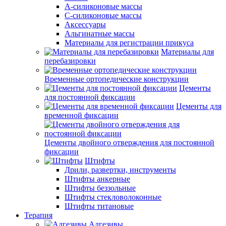
А-силиконовые массы
С-силиконовые массы
Аксессуары
Альгинатные массы
Материалы для регистрации прикуса
Материалы для
перебазировки
Временные ортопедические конструкции
Цементы
для постоянной фиксации
Цементы для
временной фиксации
Цементы двойного отверждения для постоянной
фиксации
Штифты
Дрили, развертки, инструменты
Штифты анкерные
Штифты беззольные
Штифты стекловолоконные
Штифты титановые
Терапия
Адгезивы