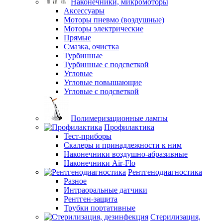
Наконечники, микромоторы
Аксессуары
Моторы пневмо (воздушные)
Моторы электрические
Прямые
Смазка, очистка
Турбинные
Турбинные с подсветкой
Угловые
Угловые повышающие
Угловые с подсветкой
Полимеризационные лампы
Профилактика
Тест-приборы
Скалеры и принадлежности к ним
Наконечники воздушно-абразивные
Наконечники Air-Flo
Рентгенодиагностика
Разное
Интраоральные датчики
Рентген-защита
Трубки портативные
Стерилизация,