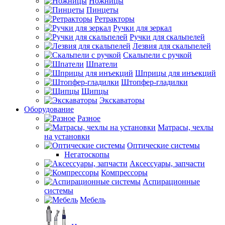
Ножницы
Пинцеты
Ретракторы
Ручки для зеркал
Ручки для скальпелей
Лезвия для скальпелей
Скальпели с ручкой
Шпатели
Шприцы для инъекций
Штопфер-гладилки
Щипцы
Экскаваторы
Оборудование
Разное
Матрасы, чехлы
на установки
Оптические системы
Негатоскопы
Аксессуары, запчасти
Компрессоры
Аспирационные
системы
Мебель