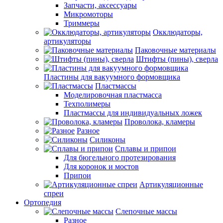
Запчасти, аксессуары
Микромоторы
Триммеры
Окклюдаторы,
артикуляторы
Паковочные материалы
Штифты (пины), сверла
Пластины для вакуумного формовщика
Пластмассы
Моделировочная пластмасса
Техполимеры
Пластмассы для индивидуальных ложек
Проволока, кламеры
Разное
Силиконы
Сплавы и припои
Для бюгельного протезирования
Для коронок и мостов
Припои
Артикуляционные
спреи
Ортопедия
Слепочные массы
Разное