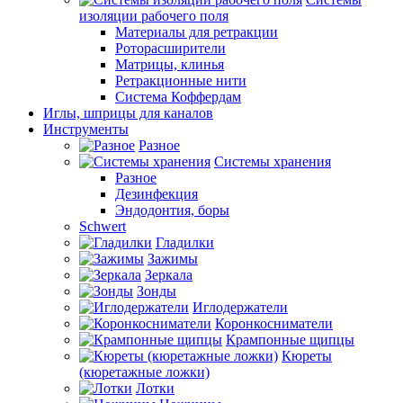
изоляции рабочего поля
Материалы для ретракции
Роторасширители
Матрицы, клинья
Ретракционные нити
Система Коффердам
Иглы, шприцы для каналов
Инструменты
Разное
Системы хранения
Разное
Дезинфекция
Эндодонтия, боры
Schwert
Гладилки
Зажимы
Зеркала
Зонды
Иглодержатели
Коронкосниматели
Крампонные щипцы
Кюреты
(кюретажные ложки)
Лотки