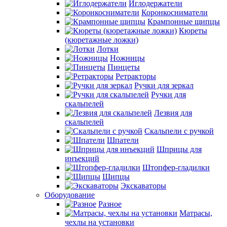
Иглодержатели
Коронкосниматели
Крампонные щипцы
Кюреты
(кюретажные ложки)
Лотки
Ножницы
Пинцеты
Ретракторы
Ручки для зеркал
Ручки для
скальпелей
Лезвия для
скальпелей
Скальпели с ручкой
Шпатели
Шприцы для
инъекций
Штопфер-гладилки
Щипцы
Экскаваторы
Оборудование
Разное
Матрасы,
чехлы на установки