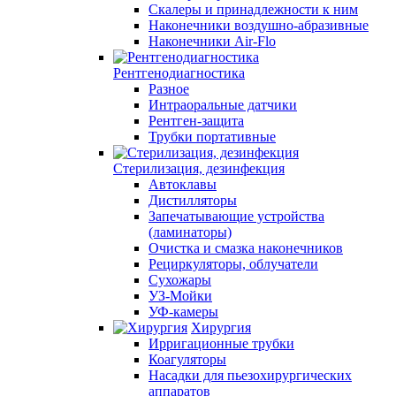
Скалеры и принадлежности к ним
Наконечники воздушно-абразивные
Наконечники Air-Flo
Рентгенодиагностика
Разное
Интраоральные датчики
Рентген-защита
Трубки портативные
Стерилизация, дезинфекция
Автоклавы
Дистилляторы
Запечатывающие устройства
(ламинаторы)
Очистка и смазка наконечников
Рециркуляторы, облучатели
Сухожары
УЗ-Мойки
УФ-камеры
Хирургия
Ирригационные трубки
Коагуляторы
Насадки для пьезохирургических
аппаратов