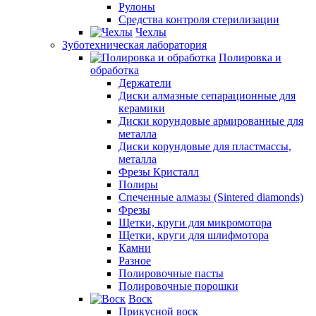
Рулоны
Средства контроля стерилизации
Чехлы
Зуботехническая лаборатория
Полировка и
обработка
Держатели
Диски алмазные сепарационные для
керамики
Диски корундовые армированные для
металла
Диски корундовые для пластмассы,
металла
Фрезы Кристалл
Полиры
Спеченные алмазы (Sintered diamonds)
Фрезы
Щетки, круги для микромотора
Щетки, круги для шлифмотора
Камни
Разное
Полировочные пасты
Полировочные порошки
Воск
Прикусной воск