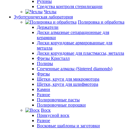
Рулоны
Средства контроля стерилизации
Чехлы
Зуботехническая лаборатория
Полировка и обработка
Держатели
Диски алмазные сепарационные для
керамики
Диски корундовые армированные для
металла
Диски корундовые для пластмассы, металла
Фрезы Кристалл
Полиры
Спеченные алмазы (Sintered diamonds)
Фрезы
Щетки, круги для микромотора
Щетки, круги для шлифмотора
Камни
Разное
Полировочные пасты
Полировочные порошки
Воск
Прикусной воск
Разное
Восковые шаблоны и заготовки