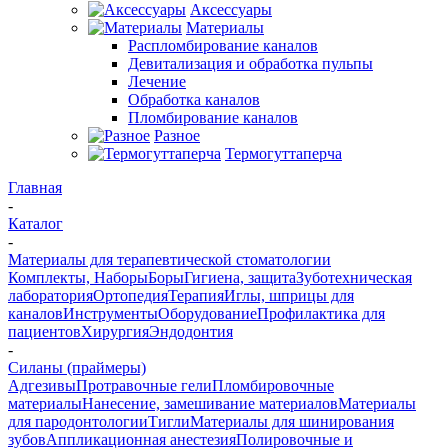
Аксессуары
Материалы
Распломбирование каналов
Девитализация и обработка пульпы
Лечение
Обработка каналов
Пломбирование каналов
Разное
Термогуттаперча
Главная
-
Каталог
-
Материалы для терапевтической стоматологии
Комплекты, Наборы
Боры
Гигиена, защита
Зуботехническая
лаборатория
Ортопедия
Терапия
Иглы, шприцы для
каналов
Инструменты
Оборудование
Профилактика для
пациентов
Хирургия
Эндодонтия
-
Силаны (праймеры)
Адгезивы
Протравочные гели
Пломбировочные
материалы
Нанесение, замешивание материалов
Материалы
для пародонтологии
Тигли
Материалы для шинирования
зубов
Аппликационная анестезия
Полировочные и