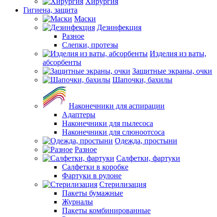
Хирургия
Гигиена, защита
Маски
Дезинфекция
Разное
Слепки, протезы
Изделия из ваты,
абсорбенты
Защитные экраны, очки
Шапочки, бахилы
Наконечники для аспирации
Адаптеры
Наконечники для пылесоса
Наконечники для слюноотсоса
Одежда, простыни
Разное
Салфетки, фартуки
Салфетки в коробке
Фартуки в рулоне
Стерилизация
Пакеты бумажные
Журналы
Пакеты комбинированные