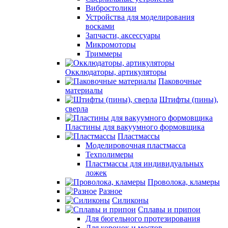
Вибростолики
Устройства для моделирования
восками
Запчасти, аксессуары
Микромоторы
Триммеры
Окклюдаторы, артикуляторы
Паковочные
материалы
Штифты (пины),
сверла
Пластины для вакуумного формовщика
Пластмассы
Моделировочная пластмасса
Техполимеры
Пластмассы для индивидуальных
ложек
Проволока, кламеры
Разное
Силиконы
Сплавы и припои
Для бюгельного протезирования
Для коронок и мостов