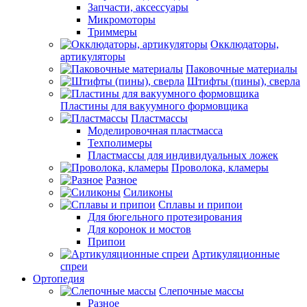
Запчасти, аксессуары
Микромоторы
Триммеры
Окклюдаторы,
артикуляторы
Паковочные материалы
Штифты (пины), сверла
Пластины для вакуумного формовщика
Пластмассы
Моделировочная пластмасса
Техполимеры
Пластмассы для индивидуальных ложек
Проволока, кламеры
Разное
Силиконы
Сплавы и припои
Для бюгельного протезирования
Для коронок и мостов
Припои
Артикуляционные
спреи
Ортопедия
Слепочные массы
Разное