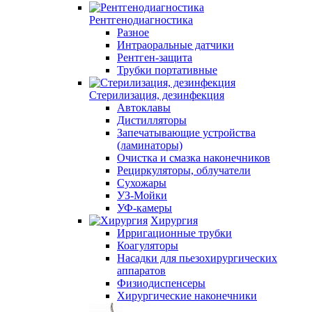
Рентгенодиагностика
Разное
Интраоральные датчики
Рентген-защита
Трубки портативные
Стерилизация, дезинфекция
Автоклавы
Дистилляторы
Запечатывающие устройства
(ламинаторы)
Очистка и смазка наконечников
Рециркуляторы, облучатели
Сухожары
УЗ-Мойки
УФ-камеры
Хирургия
Ирригационные трубки
Коагуляторы
Насадки для пьезохирургических
аппаратов
Физиодиспенсеры
Хирургические наконечники