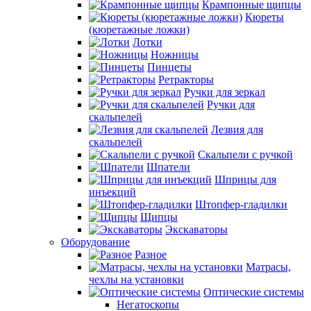
Крампонные щипцы
Кюреты
(кюретажные ложки)
Лотки
Ножницы
Пинцеты
Ретракторы
Ручки для зеркал
Ручки для
скальпелей
Лезвия для
скальпелей
Скальпели с ручкой
Шпатели
Шприцы для
инъекций
Штопфер-гладилки
Щипцы
Экскаваторы
Оборудование
Разное
Матрасы,
чехлы на установки
Оптические системы
Негатоскопы