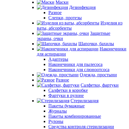
Маски
Дезинфекция
Разное
Слепки, протезы
Изделия из
ваты, абсорбенты
Защитные
экраны, очки
Шапочки, бахилы
Наконечники
для аспирации
Адаптеры
Наконечники для пылесоса
Наконечники для слюноотсоса
Одежда, простыни
Разное
Салфетки, фартуки
Салфетки в коробке
Фартуки в рулоне
Стерилизация
Пакеты бумажные
Журналы
Пакеты комбинированные
Рулоны
Средства контроля стерилизации