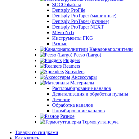
SOCO файлы
Dentsply ProFile
Dentsply ProTaper (машинные)
Dentsply ProTaper (ручные)
Dentsply ProTaper NEXT
Mtwo NiTi
Инструменты FKG
Разные
Каналонаполнители
Peeso (Largo)
Pluggers
Reamers
Spreaders
Аксессуары
Материалы
Распломбирование каналов
Девитализация и обработка пульпы
Лечение
Обработка каналов
Пломбирование каналов
Разное
Термогуттаперча
Товары со скидками
Как купить