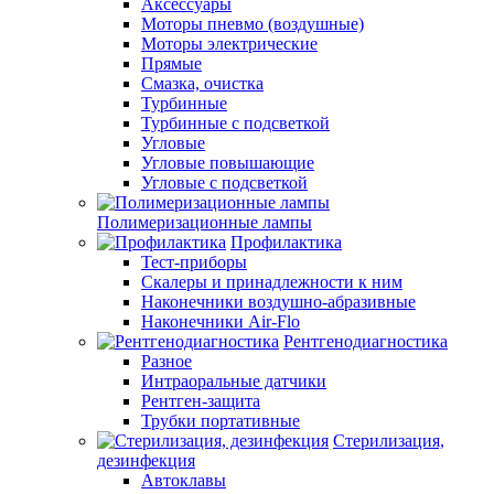
Аксессуары
Моторы пневмо (воздушные)
Моторы электрические
Прямые
Смазка, очистка
Турбинные
Турбинные с подсветкой
Угловые
Угловые повышающие
Угловые с подсветкой
Полимеризационные лампы
Профилактика
Тест-приборы
Скалеры и принадлежности к ним
Наконечники воздушно-абразивные
Наконечники Air-Flo
Рентгенодиагностика
Разное
Интраоральные датчики
Рентген-защита
Трубки портативные
Стерилизация,
дезинфекция
Автоклавы