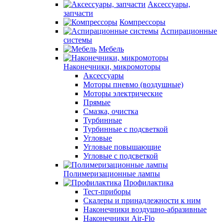
Аксессуары,
запчасти
Компрессоры
Аспирационные
системы
Мебель
Наконечники, микромоторы
Аксессуары
Моторы пневмо (воздушные)
Моторы электрические
Прямые
Смазка, очистка
Турбинные
Турбинные с подсветкой
Угловые
Угловые повышающие
Угловые с подсветкой
Полимеризационные лампы
Профилактика
Тест-приборы
Скалеры и принадлежности к ним
Наконечники воздушно-абразивные
Наконечники Air-Flo