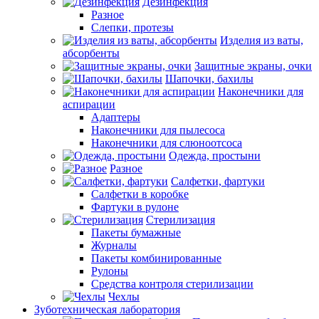
Дезинфекция
Разное
Слепки, протезы
Изделия из ваты,
абсорбенты
Защитные экраны, очки
Шапочки, бахилы
Наконечники для
аспирации
Адаптеры
Наконечники для пылесоса
Наконечники для слюноотсоса
Одежда, простыни
Разное
Салфетки, фартуки
Салфетки в коробке
Фартуки в рулоне
Стерилизация
Пакеты бумажные
Журналы
Пакеты комбинированные
Рулоны
Средства контроля стерилизации
Чехлы
Зуботехническая лаборатория