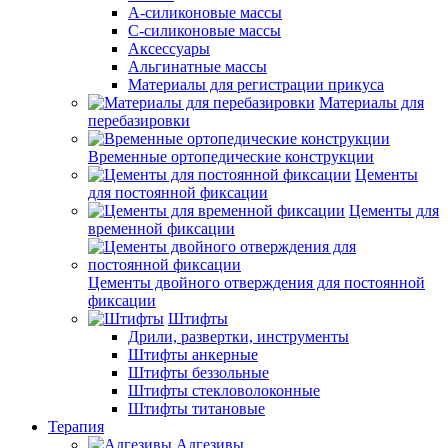
А-силиконовые массы
С-силиконовые массы
Аксессуары
Альгинатные массы
Материалы для регистрации прикуса
Материалы для
перебазировки
Временные ортопедические конструкции
Цементы
для постоянной фиксации
Цементы для
временной фиксации
Цементы двойного отверждения для постоянной
фиксации
Штифты
Дрили, развертки, инструменты
Штифты анкерные
Штифты беззольные
Штифты стекловолоконные
Штифты титановые
Терапия
Адгезивы