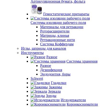
Артикуляционная бумага, фольга
Гемостатические препараты
Системы изоляции рабочего поля
Материалы для ретракции
Роторасширители
Матрицы, клинья
Ретракционные нити
Система Коффердам
Иглы, шприцы для каналов
Инструменты
Разное
Системы хранения
Разное
Дезинфекция
Эндодонтия, боры
Schwert
Гладилки
Зажимы
Зеркала
Зонды
Иглодержатели
Коронкосниматели