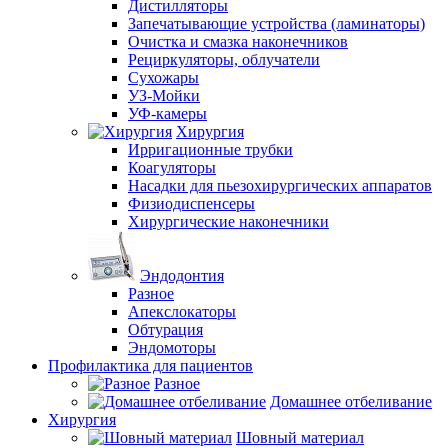
Дистилляторы
Запечатывающие устройства (ламинаторы)
Очистка и смазка наконечников
Рециркуляторы, облучатели
Сухожары
УЗ-Мойки
УФ-камеры
Хирургия
Ирригационные трубки
Коагуляторы
Насадки для пьезохирургических аппаратов
Физиодиспенсеры
Хирургические наконечники
Эндодонтия
Разное
Апекслокаторы
Обтурация
Эндомоторы
Профилактика для пациентов
Разное
Домашнее отбеливание
Хирургия
Шовный материал