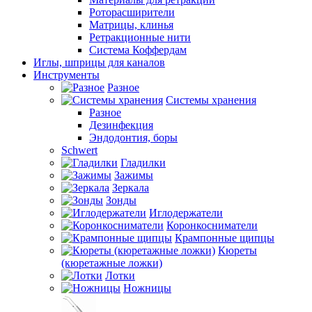
Роторасширители
Матрицы, клинья
Ретракционные нити
Система Коффердам
Иглы, шприцы для каналов
Инструменты
Разное
Системы хранения
Разное
Дезинфекция
Эндодонтия, боры
Schwert
Гладилки
Зажимы
Зеркала
Зонды
Иглодержатели
Коронкосниматели
Крампонные щипцы
Кюреты
(кюретажные ложки)
Лотки
Ножницы