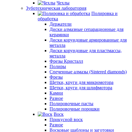
Чехлы
Зуботехническая лаборатория
Полировка и
обработка
Держатели
Диски алмазные сепарационные для
керамики
Диски корундовые армированные для
металла
Диски корундовые для пластмассы,
металла
Фрезы Кристалл
Полиры
Спеченные алмазы (Sintered diamonds)
Фрезы
Щетки, круги для микромотора
Щетки, круги для шлифмотора
Камни
Разное
Полировочные пасты
Полировочные порошки
Воск
Прикусной воск
Разное
Восковые шаблоны и заготовки