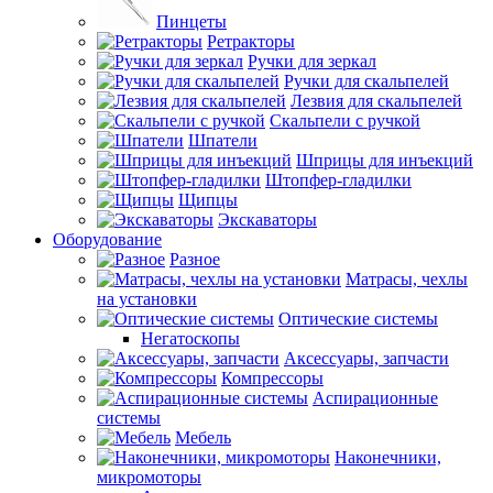
Пинцеты
Ретракторы
Ручки для зеркал
Ручки для скальпелей
Лезвия для скальпелей
Скальпели с ручкой
Шпатели
Шприцы для инъекций
Штопфер-гладилки
Щипцы
Экскаваторы
Оборудование
Разное
Матрасы, чехлы
на установки
Оптические системы
Негатоскопы
Аксессуары, запчасти
Компрессоры
Аспирационные
системы
Мебель
Наконечники,
микромоторы