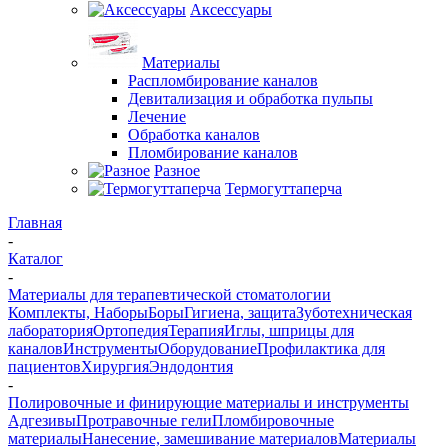
Аксессуары
Материалы
Распломбирование каналов
Девитализация и обработка пульпы
Лечение
Обработка каналов
Пломбирование каналов
Разное
Термогуттаперча
Главная
-
Каталог
-
Материалы для терапевтической стоматологии
Комплекты, Наборы
Боры
Гигиена, защита
Зуботехническая
лаборатория
Ортопедия
Терапия
Иглы, шприцы для
каналов
Инструменты
Оборудование
Профилактика для
пациентов
Хирургия
Эндодонтия
-
Полировочные и финирующие материалы и инструменты
Адгезивы
Протравочные гели
Пломбировочные
материалы
Нанесение, замешивание материалов
Материалы