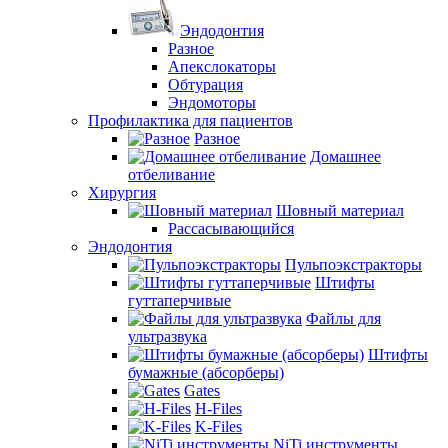
Эндодонтия
Разное
Апекслокаторы
Обтурация
Эндомоторы
Профилактика для пациентов
Разное
Домашнее
отбеливание
Хирургия
Шовный материал
Рассасывающийся
Эндодонтия
Пульпоэкстракторы
Штифты
гуттаперчивые
Файлы для
ультразвука
Штифты
бумажные (абсорберы)
Gates
H-Files
K-Files
NiTi инструменты