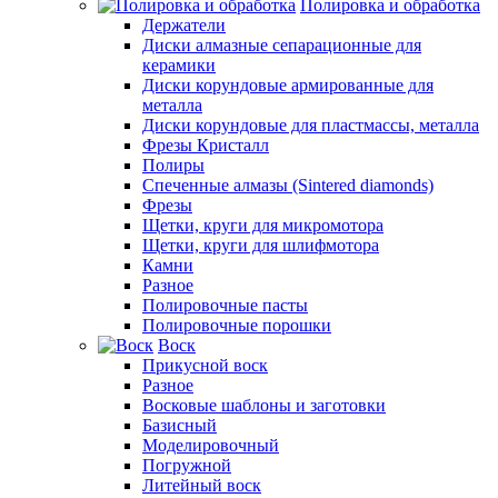
Полировка и обработка
Держатели
Диски алмазные сепарационные для
керамики
Диски корундовые армированные для
металла
Диски корундовые для пластмассы, металла
Фрезы Кристалл
Полиры
Спеченные алмазы (Sintered diamonds)
Фрезы
Щетки, круги для микромотора
Щетки, круги для шлифмотора
Камни
Разное
Полировочные пасты
Полировочные порошки
Воск
Прикусной воск
Разное
Восковые шаблоны и заготовки
Базисный
Моделировочный
Погружной
Литейный воск