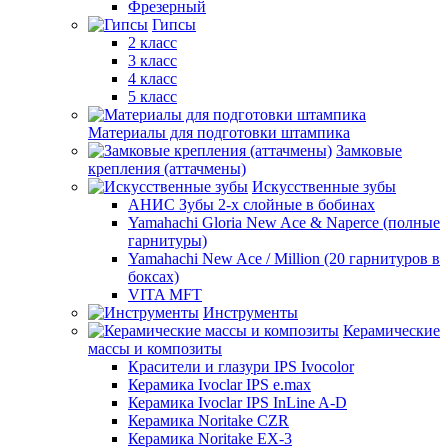
Фрезерный
Гипсы
2 класс
3 класс
4 класс
5 класс
Материалы для подготовки штампика
Замковые
крепления (аттачмены)
Искусственные зубы
АНИС Зубы 2-х слойные в бобинах
Yamahachi Gloria New Ace & Naperce (полные
гарнитуры)
Yamahachi New Ace / Million (20 гарнитуров в
боксах)
VITA MFT
Инструменты
Керамические
массы и композиты
Красители и глазури IPS Ivocolor
Керамика Ivoclar IPS e.max
Керамика Ivoclar IPS InLine A-D
Керамика Noritake CZR
Керамика Noritake EX-3