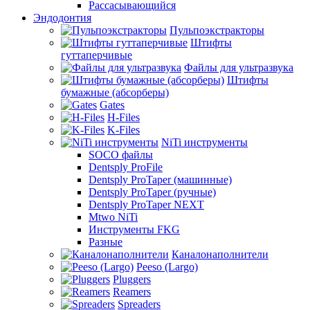
Рассасывающийся
Эндодонтия
Пульпоэкстракторы
Штифты
гуттаперчивые
Файлы для ультразвука
Штифты
бумажные (абсорберы)
Gates
H-Files
K-Files
NiTi инструменты
SOCO файлы
Dentsply ProFile
Dentsply ProTaper (машинные)
Dentsply ProTaper (ручные)
Dentsply ProTaper NEXT
Mtwo NiTi
Инструменты FKG
Разные
Каналонаполнители
Peeso (Largo)
Pluggers
Reamers
Spreaders