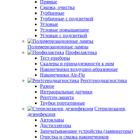
Прямые
Смазка, очистка
Турбинные
Турбинные с подсветкой
Угловые
Угловые повышающие
Угловые с подсветкой
Полимеризационные лампы
Профилактика
Тест-приборы
Скалеры и принадлежности к ним
Наконечники воздушно-абразивные
Наконечники Air-Flo
Рентгенодиагностика
Разное
Интраоральные датчики
Рентген-защита
Трубки портативные
Стерилизация,
дезинфекция
Автоклавы
Дистилляторы
Запечатывающие устройства (ламинаторы)
Очистка и смазка наконечников