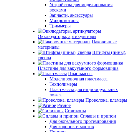
Устройства для моделирования
восками
Запчасти, аксессуары
Микромоторы
Триммеры
Окклюдаторы, артикуляторы
Паковочные
материалы
Штифты (пины),
сверла
Пластины для вакуумного формовщика
Пластмассы
Моделировочная пластмасса
Техполимеры
Пластмассы для индивидуальных
ложек
Проволока, кламеры
Разное
Силиконы
Сплавы и припои
Для бюгельного протезирования
Для коронок и мостов
Припои