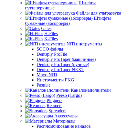
Штифты
гуттаперчивые
Файлы для ультразвука
Штифты
бумажные (абсорберы)
Gates
H-Files
K-Files
NiTi инструменты
SOCO файлы
Dentsply ProFile
Dentsply ProTaper (машинные)
Dentsply ProTaper (ручные)
Dentsply ProTaper NEXT
Mtwo NiTi
Инструменты FKG
Разные
Каналонаполнители
Peeso (Largo)
Pluggers
Reamers
Spreaders
Аксессуары
Материалы
Распломбирование каналов