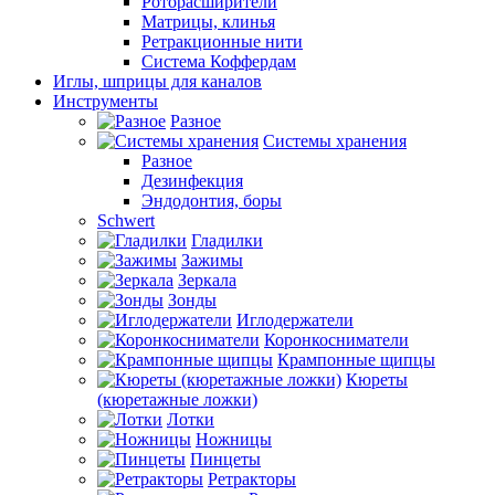
Роторасширители
Матрицы, клинья
Ретракционные нити
Система Коффердам
Иглы, шприцы для каналов
Инструменты
Разное
Системы хранения
Разное
Дезинфекция
Эндодонтия, боры
Schwert
Гладилки
Зажимы
Зеркала
Зонды
Иглодержатели
Коронкосниматели
Крампонные щипцы
Кюреты
(кюретажные ложки)
Лотки
Ножницы
Пинцеты
Ретракторы