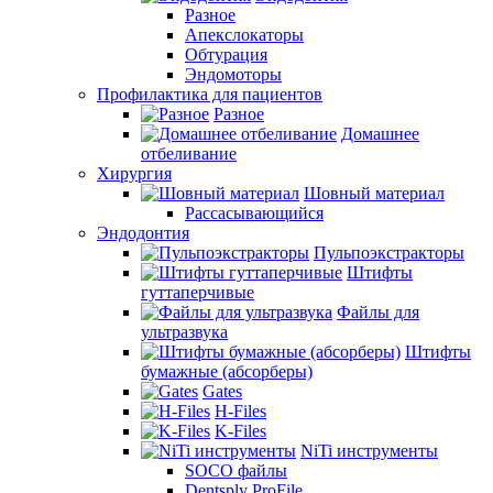
Разное
Апекслокаторы
Обтурация
Эндомоторы
Профилактика для пациентов
Разное
Домашнее
отбеливание
Хирургия
Шовный материал
Рассасывающийся
Эндодонтия
Пульпоэкстракторы
Штифты
гуттаперчивые
Файлы для
ультразвука
Штифты
бумажные (абсорберы)
Gates
H-Files
K-Files
NiTi инструменты
SOCO файлы
Dentsply ProFile