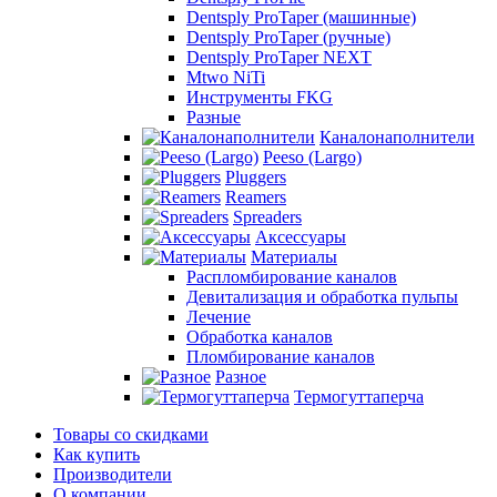
Dentsply ProTaper (машинные)
Dentsply ProTaper (ручные)
Dentsply ProTaper NEXT
Mtwo NiTi
Инструменты FKG
Разные
Каналонаполнители
Peeso (Largo)
Pluggers
Reamers
Spreaders
Аксессуары
Материалы
Распломбирование каналов
Девитализация и обработка пульпы
Лечение
Обработка каналов
Пломбирование каналов
Разное
Термогуттаперча
Товары со скидками
Как купить
Производители
О компании