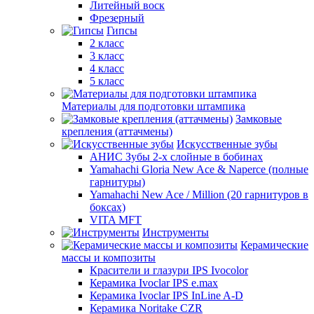
Литейный воск
Фрезерный
Гипсы
2 класс
3 класс
4 класс
5 класс
Материалы для подготовки штампика
Замковые
крепления (аттачмены)
Искусственные зубы
АНИС Зубы 2-х слойные в бобинах
Yamahachi Gloria New Ace & Naperce (полные
гарнитуры)
Yamahachi New Ace / Million (20 гарнитуров в
боксах)
VITA MFT
Инструменты
Керамические
массы и композиты
Красители и глазури IPS Ivocolor
Керамика Ivoclar IPS e.max
Керамика Ivoclar IPS InLine A-D
Керамика Noritake CZR