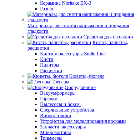
Керамика Noritake EX-3
Разное
Материалы для снятия напряжения и придания
гладкости
Средства для изоляции
Кисти, палитры,
расцветки
Кисти и аксессуары Smile Line
Кисти
Палитры
Расцветки
Кюветы, бюгеля
Трегеры
Оборудование
Вакуумформеры
Горелки
Пылесосы и боксы
Сверлильные устройства
Вибростолики
Устройства для моделирования восками
Запчасти, аксессуары
Микромоторы
Триммеры