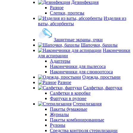
Дезинфекция
Разное
Слепки, протезы
Изделия из
ваты, абсорбенты
Защитные экраны, очки
Шапочки, бахилы
Наконечники
для аспирации
Адаптеры
Наконечники для пылесоса
Наконечники для слюноотсоса
Одежда, простыни
Разное
Салфетки, фартуки
Салфетки в коробке
Фартуки в рулоне
Стерилизация
Пакеты бумажные
Журналы
Пакеты комбинированные
Рулоны
Средства контроля стерилизации