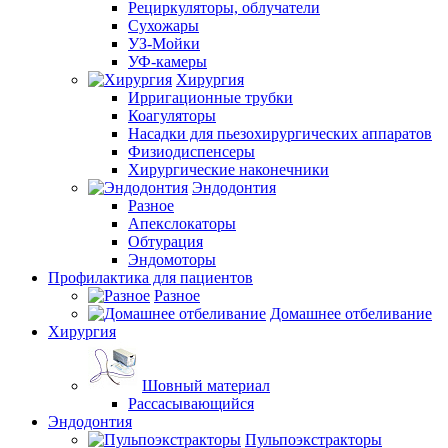
Рециркуляторы, облучатели
Сухожары
УЗ-Мойки
УФ-камеры
Хирургия
Ирригационные трубки
Коагуляторы
Насадки для пьезохирургических аппаратов
Физиодиспенсеры
Хирургические наконечники
Эндодонтия
Разное
Апекслокаторы
Обтурация
Эндомоторы
Профилактика для пациентов
Разное
Домашнее отбеливание
Хирургия
Шовный материал
Рассасывающийся
Эндодонтия
Пульпоэкстракторы