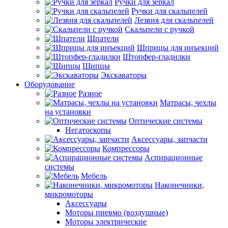
Ручки для зеркал
Ручки для скальпелей
Лезвия для скальпелей
Скальпели с ручкой
Шпатели
Шприцы для инъекций
Штопфер-гладилки
Щипцы
Экскаваторы
Оборудование
Разное
Матрасы, чехлы
на установки
Оптические системы
Негатоскопы
Аксессуары, запчасти
Компрессоры
Аспирационные
системы
Мебель
Наконечники,
микромоторы
Аксессуары
Моторы пневмо (воздушные)
Моторы электрические