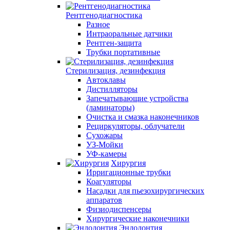
Рентгенодиагностика
Разное
Интраоральные датчики
Рентген-защита
Трубки портативные
Стерилизация, дезинфекция
Автоклавы
Дистилляторы
Запечатывающие устройства
(ламинаторы)
Очистка и смазка наконечников
Рециркуляторы, облучатели
Сухожары
УЗ-Мойки
УФ-камеры
Хирургия
Ирригационные трубки
Коагуляторы
Насадки для пьезохирургических
аппаратов
Физиодиспенсеры
Хирургические наконечники
Эндодонтия