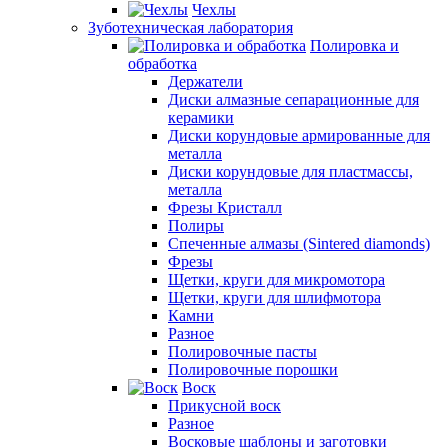
Чехлы
Зуботехническая лаборатория
Полировка и
обработка
Держатели
Диски алмазные сепарационные для
керамики
Диски корундовые армированные для
металла
Диски корундовые для пластмассы,
металла
Фрезы Кристалл
Полиры
Спеченные алмазы (Sintered diamonds)
Фрезы
Щетки, круги для микромотора
Щетки, круги для шлифмотора
Камни
Разное
Полировочные пасты
Полировочные порошки
Воск
Прикусной воск
Разное
Восковые шаблоны и заготовки