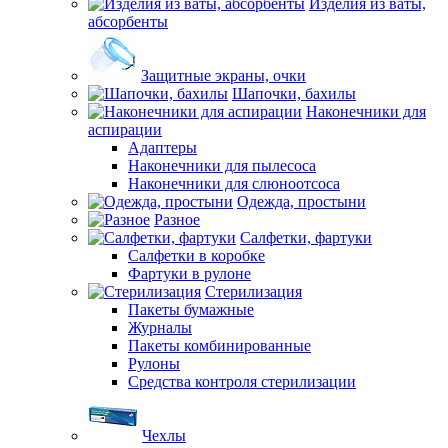
Изделия из ваты,
абсорбенты
Защитные экраны, очки
Шапочки, бахилы
Наконечники для
аспирации
Адаптеры
Наконечники для пылесоса
Наконечники для слюноотсоса
Одежда, простыни
Разное
Салфетки, фартуки
Салфетки в коробке
Фартуки в рулоне
Стерилизация
Пакеты бумажные
Журналы
Пакеты комбинированные
Рулоны
Средства контроля стерилизации
Чехлы