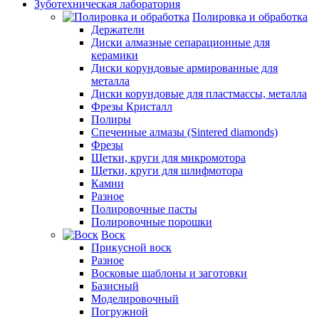
Зуботехническая лаборатория
Полировка и обработка
Держатели
Диски алмазные сепарационные для
керамики
Диски корундовые армированные для
металла
Диски корундовые для пластмассы, металла
Фрезы Кристалл
Полиры
Спеченные алмазы (Sintered diamonds)
Фрезы
Щетки, круги для микромотора
Щетки, круги для шлифмотора
Камни
Разное
Полировочные пасты
Полировочные порошки
Воск
Прикусной воск
Разное
Восковые шаблоны и заготовки
Базисный
Моделировочный
Погружной