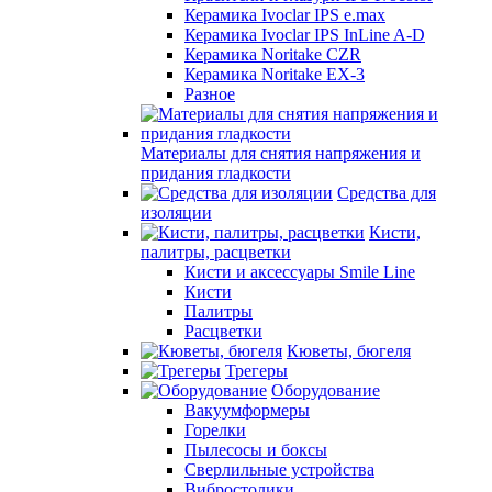
Керамика Ivoclar IPS e.max
Керамика Ivoclar IPS InLine A-D
Керамика Noritake CZR
Керамика Noritake EX-3
Разное
Материалы для снятия напряжения и
придания гладкости
Средства для
изоляции
Кисти,
палитры, расцветки
Кисти и аксессуары Smile Line
Кисти
Палитры
Расцветки
Кюветы, бюгеля
Трегеры
Оборудование
Вакуумформеры
Горелки
Пылесосы и боксы
Сверлильные устройства
Вибростолики