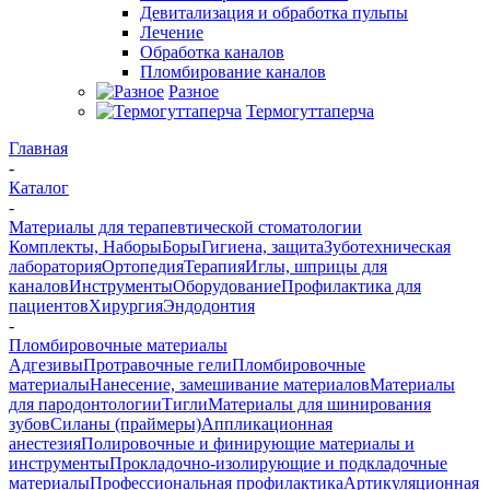
Девитализация и обработка пульпы
Лечение
Обработка каналов
Пломбирование каналов
Разное
Термогуттаперча
Главная
-
Каталог
-
Материалы для терапевтической стоматологии
Комплекты, Наборы
Боры
Гигиена, защита
Зуботехническая
лаборатория
Ортопедия
Терапия
Иглы, шприцы для
каналов
Инструменты
Оборудование
Профилактика для
пациентов
Хирургия
Эндодонтия
-
Пломбировочные материалы
Адгезивы
Протравочные гели
Пломбировочные
материалы
Нанесение, замешивание материалов
Материалы
для пародонтологии
Тигли
Материалы для шинирования
зубов
Силаны (праймеры)
Аппликационная
анестезия
Полировочные и финирующие материалы и
инструменты
Прокладочно-изолирующие и подкладочные
материалы
Профессиональная профилактика
Артикуляционная