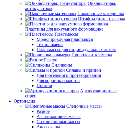
Окклюдаторы,
артикуляторы
Паковочные материалы
Штифты (пины), сверла
Пластины для вакуумного формовщика
Пластмассы
Моделировочная пластмасса
Техполимеры
Пластмассы для индивидуальных ложек
Проволока, кламеры
Разное
Силиконы
Сплавы и припои
Для бюгельного протезирования
Для коронок и мостов
Припои
Артикуляционные
спреи
Ортопедия
Слепочные массы
Разное
А-силиконовые массы
С-силиконовые массы
Аксессуары