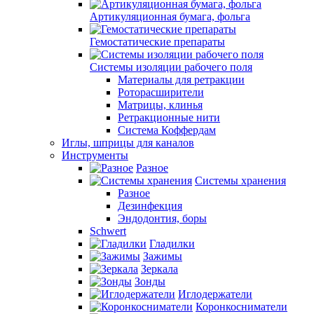
Артикуляционная бумага, фольга
Гемостатические препараты
Системы изоляции рабочего поля
Материалы для ретракции
Роторасширители
Матрицы, клинья
Ретракционные нити
Система Коффердам
Иглы, шприцы для каналов
Инструменты
Разное
Системы хранения
Разное
Дезинфекция
Эндодонтия, боры
Schwert
Гладилки
Зажимы
Зеркала
Зонды
Иглодержатели
Коронкосниматели