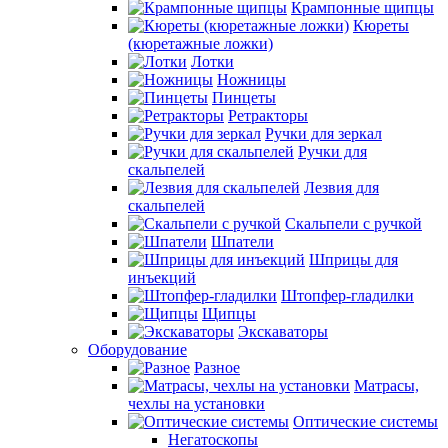
Крампонные щипцы
Кюреты
(кюретажные ложки)
Лотки
Ножницы
Пинцеты
Ретракторы
Ручки для зеркал
Ручки для
скальпелей
Лезвия для
скальпелей
Скальпели с ручкой
Шпатели
Шприцы для
инъекций
Штопфер-гладилки
Щипцы
Экскаваторы
Оборудование
Разное
Матрасы,
чехлы на установки
Оптические системы
Негатоскопы