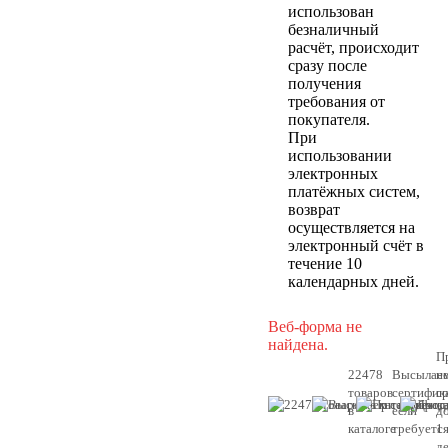
использован
безналичный
расчёт, происходит
сразу после
получения
требования от
покупателя.
При
использовании
электронных
платёжных систем,
возврат
осуществляется на
электронный счёт в
течение 10
календарных дней.
Веб-форма не
найдена.
П
22478
Высылае
н
товаров
сертифик
с
в
если
д
каталоге
требуетс
1
д