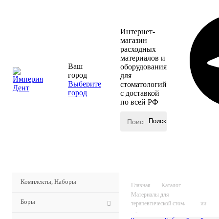
Интернет-
магазин
расходных
материалов и
Ваш
оборудования
город
для
Выберите
стоматологий
город
с доставкой
по всей РФ
КАТАЛОГ
МЕНЮ
Комплекты, Наборы
Главная
-
Каталог
-
Материалы для
Боры
терапевтической стоматологии
-