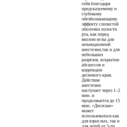
себя благодаря
предсказуемому и
глубокому
обезболивающему
эффекту слизистой
оболочки полости
рта, как перед
вколом иглы для
инъекционной
анестезии,так и для
небольших
разрезов, вскрытии
абсцессов и
коррекции
десневого края.
Действие
анестезии
наступает через 1–2
мин. и
продолжается до 15
мин. «Дисилан»
может
использоваться как
для взрослых, так и
для детей от 5-ти