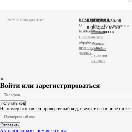
2026 © Империя Дент
КОМПАНИЯ
ПОМОЩЬ
8 (800) 555-30-98
О
Помощь
Производители
8 (862)227-09-90
компании
Условия
ЗАКАЗАТЬ ЗВОНОК
Политика
оплаты
обработки
Условия
персональных
доставки
данных
Гарантия
на товар
✕
Войти или зарегистрироваться
Получить код
На номер
отправлен проверочный код, введите его в поле ниже
Отправить
Авторизоваться с помощью e-mail