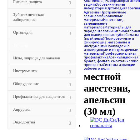
Комплекты, Наборы
Боры
Гигиен
Гигиена, защита
Аппликационная анестезия
защита
Зуботехническая
-
DC ДиСиЛан гель-паста
лаборатория
Ортопедия
Терапия
для
Адгезивы
Протравочные
для местной анестезии,
Зуботехническая
каналов
Инструменты
Оборудова
гели
Пломбировочные
апельсин (30 мл)
лаборатория
для пациентов
Хирургия
Эндодон
материалы
Нанесение,
замешивание
DC
материалов
Материалы для
пародонтологии
Тигли
Материа
Ортопедия
для шинирования зубов
Силаны
ДиСиЛан
(праймеры)
Полировочные и
финирующие материалы и
Терапия
инструменты
Прокладочно-
изолирующие и подкладочные
гель-паста
материалы
Профессиональная
профилактика
Артикуляционная
Иглы, шприцы для каналов
бумага, фольга
Гемостатические
для
препараты
Системы изоляции
рабочего поля
Инструменты
местной
Оборудование
анестезии,
Профилактика для пациентов
апельсин
(30 мл)
Хирургия
Эндодонтия