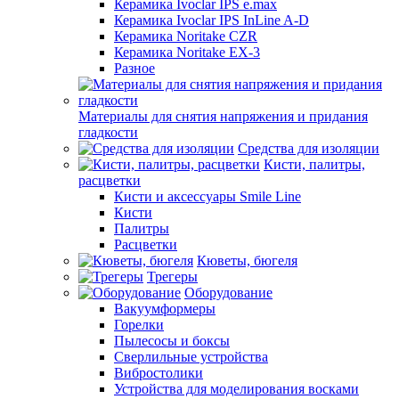
Керамика Ivoclar IPS e.max
Керамика Ivoclar IPS InLine A-D
Керамика Noritake CZR
Керамика Noritake EX-3
Разное
Материалы для снятия напряжения и придания
гладкости
Средства для изоляции
Кисти, палитры,
расцветки
Кисти и аксессуары Smile Line
Кисти
Палитры
Расцветки
Кюветы, бюгеля
Трегеры
Оборудование
Вакуумформеры
Горелки
Пылесосы и боксы
Сверлильные устройства
Вибростолики
Устройства для моделирования восками