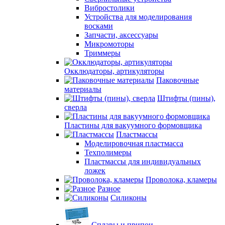
Вибростолики
Устройства для моделирования
восками
Запчасти, аксессуары
Микромоторы
Триммеры
Окклюдаторы, артикуляторы
Паковочные
материалы
Штифты (пины),
сверла
Пластины для вакуумного формовщика
Пластмассы
Моделировочная пластмасса
Техполимеры
Пластмассы для индивидуальных
ложек
Проволока, кламеры
Разное
Силиконы
Сплавы и припои