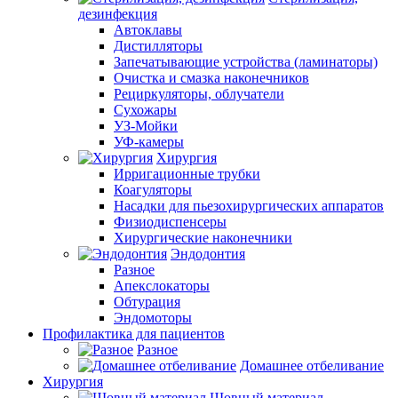
дезинфекция
Автоклавы
Дистилляторы
Запечатывающие устройства (ламинаторы)
Очистка и смазка наконечников
Рециркуляторы, облучатели
Сухожары
УЗ-Мойки
УФ-камеры
Хирургия
Ирригационные трубки
Коагуляторы
Насадки для пьезохирургических аппаратов
Физиодиспенсеры
Хирургические наконечники
Эндодонтия
Разное
Апекслокаторы
Обтурация
Эндомоторы
Профилактика для пациентов
Разное
Домашнее отбеливание
Хирургия
Шовный материал