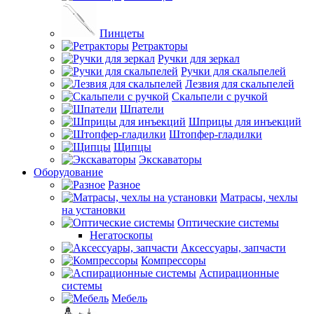
Пинцеты
Ретракторы
Ручки для зеркал
Ручки для скальпелей
Лезвия для скальпелей
Скальпели с ручкой
Шпатели
Шприцы для инъекций
Штопфер-гладилки
Щипцы
Экскаваторы
Оборудование
Разное
Матрасы, чехлы
на установки
Оптические системы
Негатоскопы
Аксессуары, запчасти
Компрессоры
Аспирационные
системы
Мебель