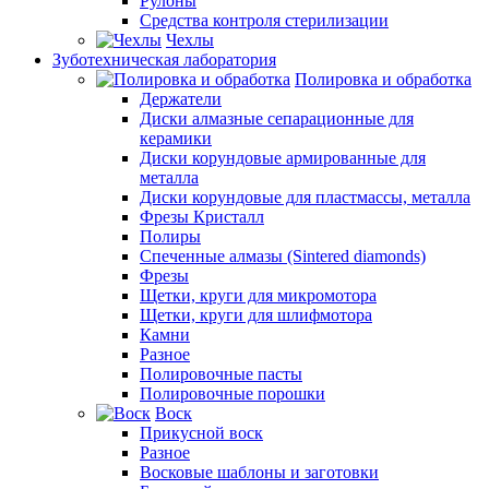
Рулоны
Средства контроля стерилизации
Чехлы
Зуботехническая лаборатория
Полировка и обработка
Держатели
Диски алмазные сепарационные для
керамики
Диски корундовые армированные для
металла
Диски корундовые для пластмассы, металла
Фрезы Кристалл
Полиры
Спеченные алмазы (Sintered diamonds)
Фрезы
Щетки, круги для микромотора
Щетки, круги для шлифмотора
Камни
Разное
Полировочные пасты
Полировочные порошки
Воск
Прикусной воск
Разное
Восковые шаблоны и заготовки