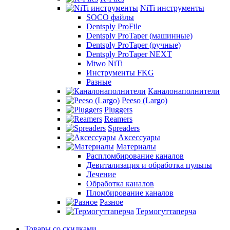
NiTi инструменты
SOCO файлы
Dentsply ProFile
Dentsply ProTaper (машинные)
Dentsply ProTaper (ручные)
Dentsply ProTaper NEXT
Mtwo NiTi
Инструменты FKG
Разные
Каналонаполнители
Peeso (Largo)
Pluggers
Reamers
Spreaders
Аксессуары
Материалы
Распломбирование каналов
Девитализация и обработка пульпы
Лечение
Обработка каналов
Пломбирование каналов
Разное
Термогуттаперча
Товары со скидками