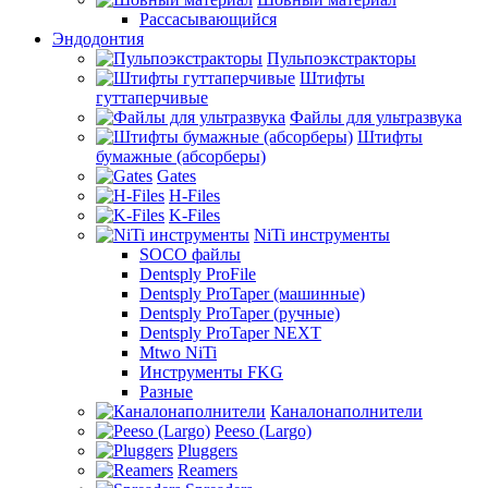
Рассасывающийся
Эндодонтия
Пульпоэкстракторы
Штифты
гуттаперчивые
Файлы для ультразвука
Штифты
бумажные (абсорберы)
Gates
H-Files
K-Files
NiTi инструменты
SOCO файлы
Dentsply ProFile
Dentsply ProTaper (машинные)
Dentsply ProTaper (ручные)
Dentsply ProTaper NEXT
Mtwo NiTi
Инструменты FKG
Разные
Каналонаполнители
Peeso (Largo)
Pluggers
Reamers