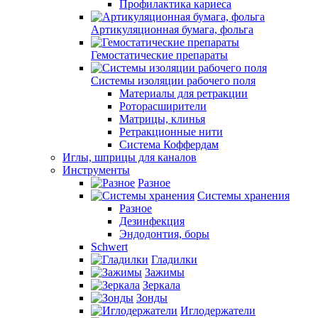
Профилактика кариеса
Артикуляционная бумага, фольга
Гемостатические препараты
Системы изоляции рабочего поля
Материалы для ретракции
Роторасширители
Матрицы, клинья
Ретракционные нити
Система Коффердам
Иглы, шприцы для каналов
Инструменты
Разное
Системы хранения
Разное
Дезинфекция
Эндодонтия, боры
Schwert
Гладилки
Зажимы
Зеркала
Зонды
Иглодержатели