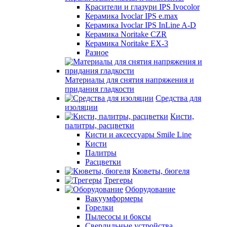
Красители и глазури IPS Ivocolor
Керамика Ivoclar IPS e.max
Керамика Ivoclar IPS InLine A-D
Керамика Noritake CZR
Керамика Noritake EX-3
Разное
Материалы для снятия напряжения и
придания гладкости
Средства для
изоляции
Кисти,
палитры, расцветки
Кисти и аксессуары Smile Line
Кисти
Палитры
Расцветки
Кюветы, бюгеля
Трегеры
Оборудование
Вакуумформеры
Горелки
Пылесосы и боксы
Сверлильные устройства