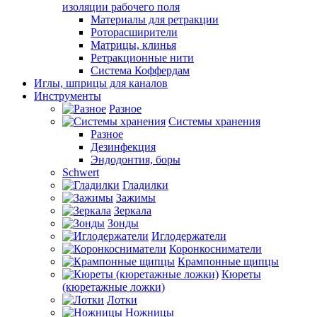
изоляции рабочего поля
Материалы для ретракции
Роторасширители
Матрицы, клинья
Ретракционные нити
Система Коффердам
Иглы, шприцы для каналов
Инструменты
Разное
Системы хранения
Разное
Дезинфекция
Эндодонтия, боры
Schwert
Гладилки
Зажимы
Зеркала
Зонды
Иглодержатели
Коронкосниматели
Крампонные щипцы
Кюреты
(кюретажные ложки)
Лотки
Ножницы