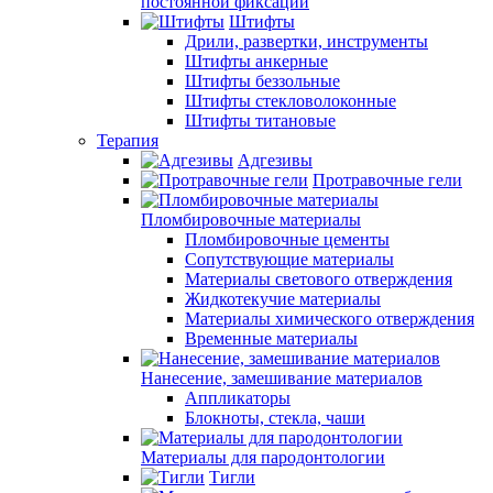
постоянной фиксации
Штифты
Дрили, развертки, инструменты
Штифты анкерные
Штифты беззольные
Штифты стекловолоконные
Штифты титановые
Терапия
Адгезивы
Протравочные гели
Пломбировочные материалы
Пломбировочные цементы
Сопутствующие материалы
Материалы светового отверждения
Жидкотекучие материалы
Материалы химического отверждения
Временные материалы
Нанесение, замешивание материалов
Аппликаторы
Блокноты, стекла, чаши
Материалы для пародонтологии
Тигли