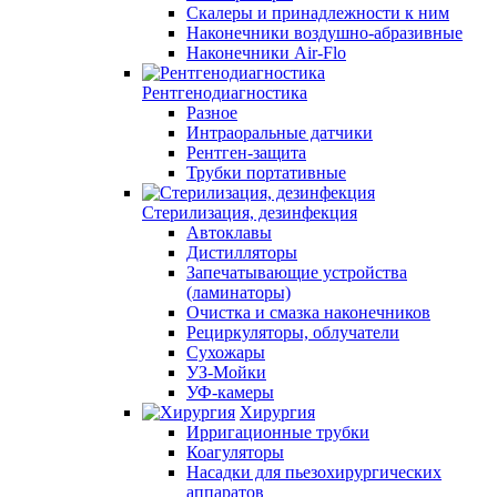
Скалеры и принадлежности к ним
Наконечники воздушно-абразивные
Наконечники Air-Flo
Рентгенодиагностика
Разное
Интраоральные датчики
Рентген-защита
Трубки портативные
Стерилизация, дезинфекция
Автоклавы
Дистилляторы
Запечатывающие устройства
(ламинаторы)
Очистка и смазка наконечников
Рециркуляторы, облучатели
Сухожары
УЗ-Мойки
УФ-камеры
Хирургия
Ирригационные трубки
Коагуляторы
Насадки для пьезохирургических
аппаратов