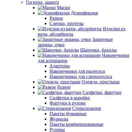
Гигиена, защита
Маски
Дезинфекция
Разное
Слепки, протезы
Изделия из
ваты, абсорбенты
Защитные
экраны, очки
Шапочки, бахилы
Наконечники
для аспирации
Адаптеры
Наконечники для пылесоса
Наконечники для слюноотсоса
Одежда, простыни
Разное
Салфетки, фартуки
Салфетки в коробке
Фартуки в рулоне
Стерилизация
Пакеты бумажные
Журналы
Пакеты комбинированные
Рулоны