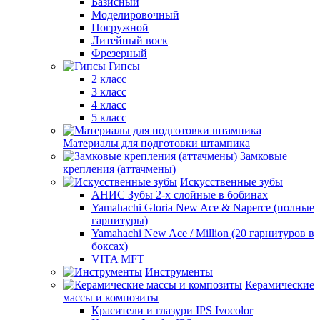
Базисный
Моделировочный
Погружной
Литейный воск
Фрезерный
Гипсы
2 класс
3 класс
4 класс
5 класс
Материалы для подготовки штампика
Замковые
крепления (аттачмены)
Искусственные зубы
АНИС Зубы 2-х слойные в бобинах
Yamahachi Gloria New Ace & Naperce (полные
гарнитуры)
Yamahachi New Ace / Million (20 гарнитуров в
боксах)
VITA MFT
Инструменты
Керамические
массы и композиты
Красители и глазури IPS Ivocolor