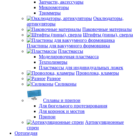
Запчасти, аксессуары
Микромоторы
Триммеры
Окклюдаторы,
артикуляторы
Паковочные материалы
Штифты (пины), сверла
Пластины для вакуумного формовщика
Пластмассы
Моделировочная пластмасса
Техполимеры
Пластмассы для индивидуальных ложек
Проволока, кламеры
Разное
Силиконы
Сплавы и припои
Для бюгельного протезирования
Для коронок и мостов
Припои
Артикуляционные
спреи
Ортопедия