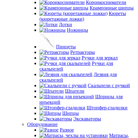
Коронкосниматели
Крампонные щипцы
Кюреты
(кюретажные ложки)
Лотки
Ножницы
Пинцеты
Ретракторы
Ручки для зеркал
Ручки для
скальпелей
Лезвия для
скальпелей
Скальпели с ручкой
Шпатели
Шприцы для
инъекций
Штопфер-гладилки
Щипцы
Экскаваторы
Оборудование
Разное
Матрасы,