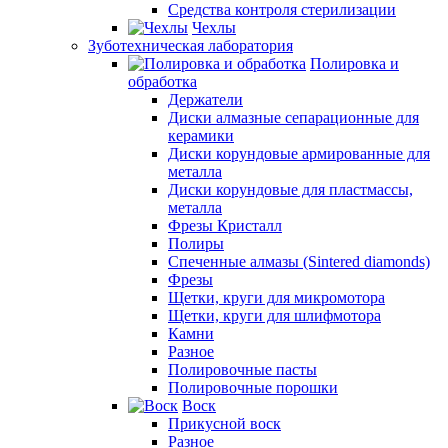
Средства контроля стерилизации
Чехлы
Зуботехническая лаборатория
Полировка и
обработка
Держатели
Диски алмазные сепарационные для
керамики
Диски корундовые армированные для
металла
Диски корундовые для пластмассы,
металла
Фрезы Кристалл
Полиры
Спеченные алмазы (Sintered diamonds)
Фрезы
Щетки, круги для микромотора
Щетки, круги для шлифмотора
Камни
Разное
Полировочные пасты
Полировочные порошки
Воск
Прикусной воск
Разное