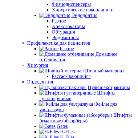
Физиодиспенсеры
Хирургические наконечники
Эндодонтия
Разное
Апекслокаторы
Обтурация
Эндомоторы
Профилактика для пациентов
Разное
Домашнее
отбеливание
Хирургия
Шовный материал
Рассасывающийся
Эндодонтия
Пульпоэкстракторы
Штифты
гуттаперчивые
Файлы для
ультразвука
Штифты
бумажные (абсорберы)
Gates
H-Files
K-Files