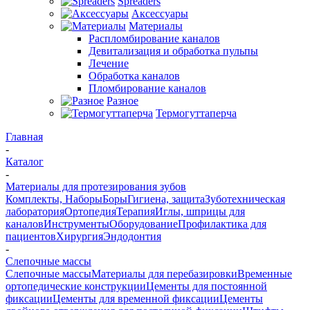
Spreaders
Аксессуары
Материалы
Распломбирование каналов
Девитализация и обработка пульпы
Лечение
Обработка каналов
Пломбирование каналов
Разное
Термогуттаперча
Главная
-
Каталог
-
Материалы для протезирования зубов
Комплекты, Наборы
Боры
Гигиена, защита
Зуботехническая
лаборатория
Ортопедия
Терапия
Иглы, шприцы для
каналов
Инструменты
Оборудование
Профилактика для
пациентов
Хирургия
Эндодонтия
-
Слепочные массы
Слепочные массы
Материалы для перебазировки
Временные
ортопедические конструкции
Цементы для постоянной
фиксации
Цементы для временной фиксации
Цементы