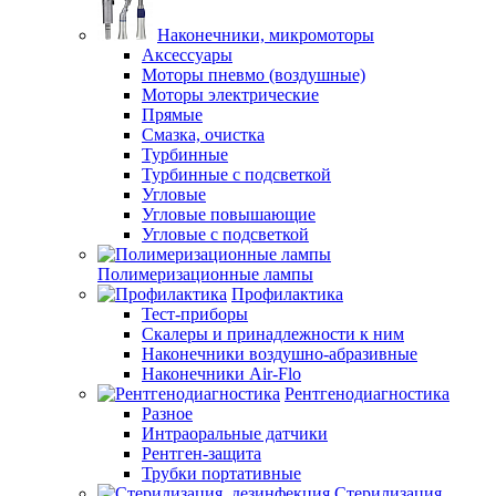
Наконечники, микромоторы
Аксессуары
Моторы пневмо (воздушные)
Моторы электрические
Прямые
Смазка, очистка
Турбинные
Турбинные с подсветкой
Угловые
Угловые повышающие
Угловые с подсветкой
Полимеризационные лампы
Профилактика
Тест-приборы
Скалеры и принадлежности к ним
Наконечники воздушно-абразивные
Наконечники Air-Flo
Рентгенодиагностика
Разное
Интраоральные датчики
Рентген-защита
Трубки портативные
Стерилизация,