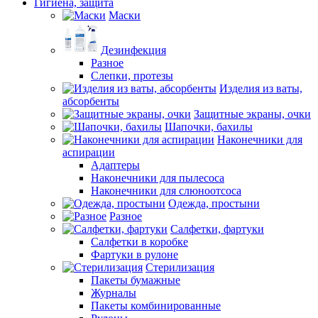
Гигиена, защита
Маски
Дезинфекция
Разное
Слепки, протезы
Изделия из ваты,
абсорбенты
Защитные экраны, очки
Шапочки, бахилы
Наконечники для
аспирации
Адаптеры
Наконечники для пылесоса
Наконечники для слюноотсоса
Одежда, простыни
Разное
Салфетки, фартуки
Салфетки в коробке
Фартуки в рулоне
Стерилизация
Пакеты бумажные
Журналы
Пакеты комбинированные