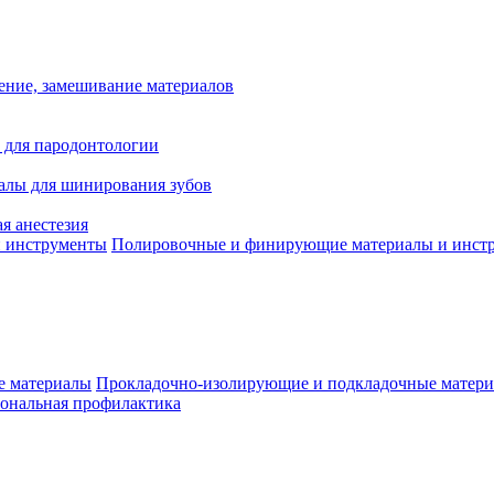
ение, замешивание материалов
 для пародонтологии
алы для шинирования зубов
я анестезия
Полировочные и финирующие материалы и инст
Прокладочно-изолирующие и подкладочные матер
ональная профилактика