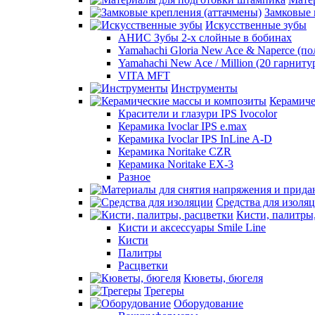
Замковые 
Искусственные зубы
АНИС Зубы 2-х слойные в бобинах
Yamahachi Gloria New Ace & Naperce (п
Yamahachi New Ace / Million (20 гарниту
VITA MFT
Инструменты
Керамиче
Красители и глазури IPS Ivocolor
Керамика Ivoclar IPS e.max
Керамика Ivoclar IPS InLine A-D
Керамика Noritake CZR
Керамика Noritake EX-3
Разное
Средства для изоля
Кисти, палитры
Кисти и аксессуары Smile Line
Кисти
Палитры
Расцветки
Кюветы, бюгеля
Трегеры
Оборудование