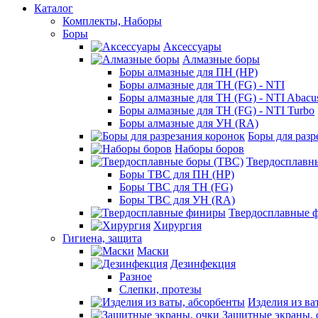
Каталог
Комплекты, Наборы
Боры
Аксессуары
Алмазные боры
Боры алмазные для ПН (HP)
Боры алмазные для ТН (FG) - NTI
Боры алмазные для ТН (FG) - NTI Abacu
Боры алмазные для ТН (FG) - NTI Turbo
Боры алмазные для УН (RA)
Боры для разр
Наборы боров
Твердосплавн
Боры ТВС для ПН (HP)
Боры ТВС для ТН (FG)
Боры ТВС для УН (RA)
Твердосплавные 
Хирургия
Гигиена, защита
Маски
Дезинфекция
Разное
Слепки, протезы
Изделия из ва
Защитные экраны, 