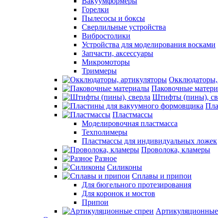
Вакуумформеры
Горелки
Пылесосы и боксы
Сверлильные устройства
Вибростолики
Устройства для моделирования восками
Запчасти, аксессуары
Микромоторы
Триммеры
Окклюдаторы,
Паковочные матер
Штифты (пины), св
Пла
Пластмассы
Моделировочная пластмасса
Техполимеры
Пластмассы для индивидуальных ложек
Проволока, кламеры
Разное
Силиконы
Сплавы и припои
Для бюгельного протезирования
Для коронок и мостов
Припои
Артикуляционные