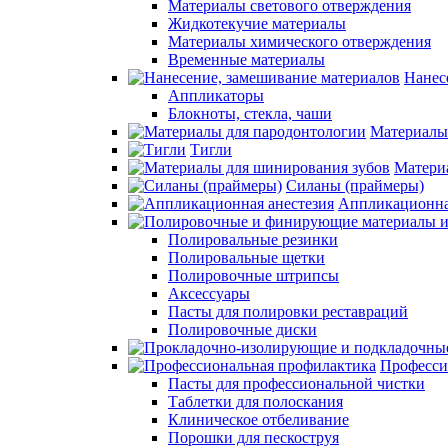
Материалы светового отверждения
Жидкотекучие материалы
Материалы химического отверждения
Временные материалы
Нанес
Аппликаторы
Блокноты, стекла, чаши
Материалы
Тигли
Матери
Силаны (праймеры)
Аппликационна
Полировальные резинки
Полировальные щетки
Полировочные штрипсы
Аксессуары
Пасты для полировки реставраций
Полировочные диски
Професси
Пасты для профессиональной чистки
Таблетки для полоскания
Клиническое отбеливание
Порошки для пескоструя