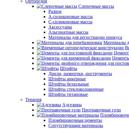
Ортопедия
Слепочные массы
Разное
А-силиконовые массы
С-силиконовые массы
Аксессуары
Альгинатные массы
Материалы для регистрации прикуса
Материалы д
В
Цемент
Цементы
Штифты
Дрили, развертки, инструменты
Штифты анкерные
Штифты беззольные
Штифты стекловолоконные
Штифты титановые
Терапия
Адгезивы
Протравочные гели
Пломбировочн
Пломбировочные цементы
Сопутствующие материалы