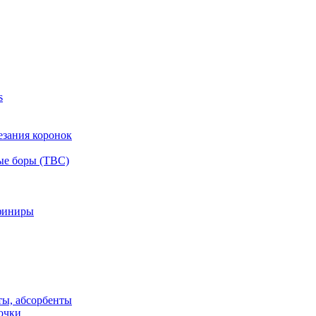
s
езания коронок
ые боры (ТВС)
финиры
ты, абсорбенты
очки