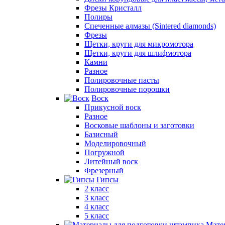
Фрезы Кристалл
Полиры
Спеченные алмазы (Sintered diamonds)
Фрезы
Щетки, круги для микромотора
Щетки, круги для шлифмотора
Камни
Разное
Полировочные пасты
Полировочные порошки
Воск
Прикусной воск
Разное
Восковые шаблоны и заготовки
Базисный
Моделировочный
Погружной
Литейный воск
Фрезерный
Гипсы
2 класс
3 класс
4 класс
5 класс
Мате