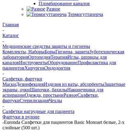
Пломбирование каналов
Разное
Термогуттаперча
Главная
-
Каталог
-
Медицинские средства защиты и гигиены
Комплекты, Наборы
Боры
Гигиена, защита
Зуботехническая
лаборатория
Ортопедия
Терапия
Иглы, шприцы для
каналов
Инструменты
Оборудование
Профилактика для
пациентов
Хирургия
Эндодонтия
-
Салфетки, фартуки
Маски
Дезинфекция
Изделия из ваты, абсорбенты
Защитные
экраны, очки
Шапочки, бахилы
Наконечники для
аспирации
Одежда, простыни
Разное
Салфетки,
фартуки
Стерилизация
Чехлы
-
Салфетки нагрудные для пациента
Фартуки в рулоне
-
Euronda Салфетки для пациентов Basic Monoart белые, 2-х
слойные (500 шт.)