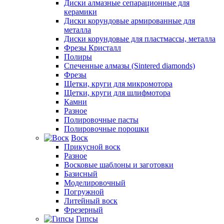
Диски алмазные сепарационные для
керамики
Диски корундовые армированные для
металла
Диски корундовые для пластмассы, металла
Фрезы Кристалл
Полиры
Спеченные алмазы (Sintered diamonds)
Фрезы
Щетки, круги для микромотора
Щетки, круги для шлифмотора
Камни
Разное
Полировочные пасты
Полировочные порошки
Воск
Прикусной воск
Разное
Восковые шаблоны и заготовки
Базисный
Моделировочный
Погружной
Литейный воск
Фрезерный
Гипсы