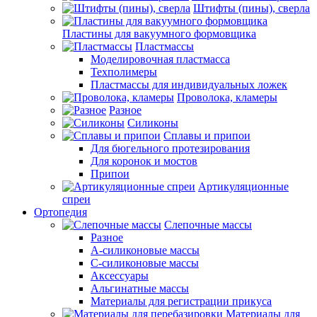
Штифты (пины), сверла
Пластины для вакуумного формовщика
Пластмассы
Моделировочная пластмасса
Техполимеры
Пластмассы для индивидуальных ложек
Проволока, кламеры
Разное
Силиконы
Сплавы и припои
Для бюгельного протезирования
Для коронок и мостов
Припои
Артикуляционные
спреи
Ортопедия
Слепочные массы
Разное
А-силиконовые массы
С-силиконовые массы
Аксессуары
Альгинатные массы
Материалы для регистрации прикуса
Материалы для