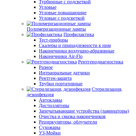
Турбинные с подсветкой
Угловые
Угловые повышающие
Угловые с подсветкой
Полимеризационные лампы
Профилактика
Тест-приборы
Скалеры и принадлежности к ним
Наконечники воздушно-абразивные
Наконечники Air-Flo
Рентгенодиагностика
Разное
Интраоральные датчики
Рентген-защита
Трубки портативные
Стерилизация,
дезинфекция
Автоклавы
Дистилляторы
Запечатывающие устройства (ламинаторы)
Очистка и смазка наконечников
Рециркуляторы, облучатели
Сухожары
УЗ-Мойки