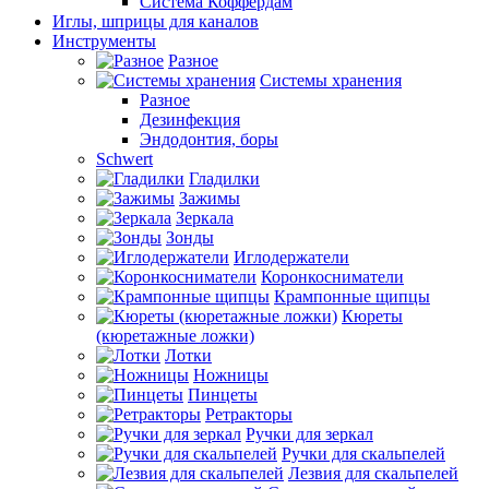
Система Коффердам
Иглы, шприцы для каналов
Инструменты
Разное
Системы хранения
Разное
Дезинфекция
Эндодонтия, боры
Schwert
Гладилки
Зажимы
Зеркала
Зонды
Иглодержатели
Коронкосниматели
Крампонные щипцы
Кюреты
(кюретажные ложки)
Лотки
Ножницы
Пинцеты
Ретракторы
Ручки для зеркал
Ручки для скальпелей
Лезвия для скальпелей