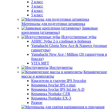
2 класс
3 класс
4 класс
5 класс
Материалы для подготовки штампика
Замковые
крепления (аттачмены)
Искусственные зубы
АНИС Зубы 2-х слойные в бобинах
Yamahachi Gloria New Ace & Naperce (полные
гарнитуры)
Yamahachi New Ace / Million (20 гарнитуров в
боксах)
VITA MFT
Инструменты
Керамические
массы и композиты
Красители и глазури IPS Ivocolor
Керамика Ivoclar IPS e.max
Керамика Ivoclar IPS InLine A-D
Керамика Noritake CZR
Керамика Noritake EX-3
Разное