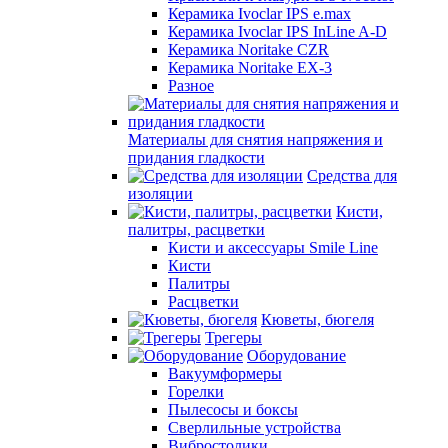
Керамика Ivoclar IPS e.max
Керамика Ivoclar IPS InLine A-D
Керамика Noritake CZR
Керамика Noritake EX-3
Разное
Материалы для снятия напряжения и
придания гладкости
Средства для
изоляции
Кисти,
палитры, расцветки
Кисти и аксессуары Smile Line
Кисти
Палитры
Расцветки
Кюветы, бюгеля
Трегеры
Оборудование
Вакуумформеры
Горелки
Пылесосы и боксы
Сверлильные устройства
Вибростолики