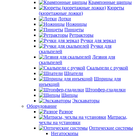
Крампонные щипцы
Кюреты
(кюретажные ложки)
Лотки
Ножницы
Пинцеты
Ретракторы
Ручки для зеркал
Ручки для
скальпелей
Лезвия для
скальпелей
Скальпели с ручкой
Шпатели
Шприцы для
инъекций
Штопфер-гладилки
Щипцы
Экскаваторы
Оборудование
Разное
Матрасы,
чехлы на установки
Оптические системы
Негатоскопы