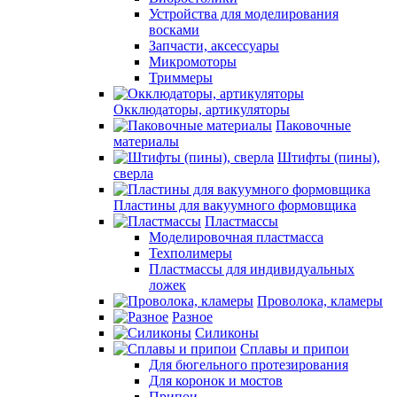
Устройства для моделирования
восками
Запчасти, аксессуары
Микромоторы
Триммеры
Окклюдаторы, артикуляторы
Паковочные
материалы
Штифты (пины),
сверла
Пластины для вакуумного формовщика
Пластмассы
Моделировочная пластмасса
Техполимеры
Пластмассы для индивидуальных
ложек
Проволока, кламеры
Разное
Силиконы
Сплавы и припои
Для бюгельного протезирования
Для коронок и мостов
Припои