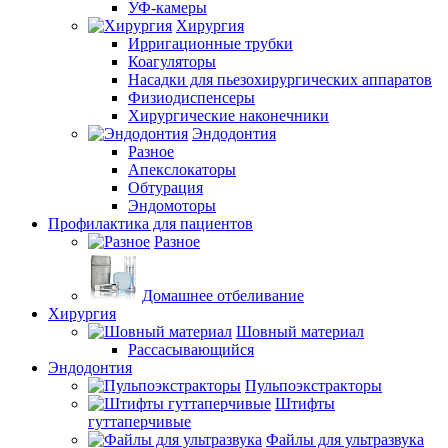
УФ-камеры
Хирургия
Ирригационные трубки
Коагуляторы
Насадки для пьезохирургических аппаратов
Физиодиспенсеры
Хирургические наконечники
Эндодонтия
Разное
Апекслокаторы
Обтурация
Эндомоторы
Профилактика для пациентов
Разное
Домашнее отбеливание
Хирургия
Шовный материал
Рассасывающийся
Эндодонтия
Пульпоэкстракторы
Штифты
гуттаперчивые
Файлы для ультразвука