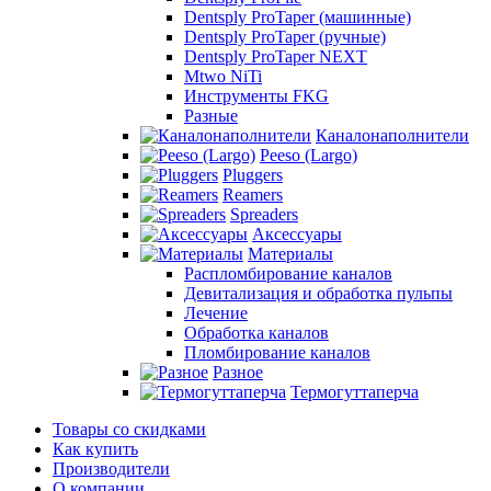
Dentsply ProTaper (машинные)
Dentsply ProTaper (ручные)
Dentsply ProTaper NEXT
Mtwo NiTi
Инструменты FKG
Разные
Каналонаполнители
Peeso (Largo)
Pluggers
Reamers
Spreaders
Аксессуары
Материалы
Распломбирование каналов
Девитализация и обработка пульпы
Лечение
Обработка каналов
Пломбирование каналов
Разное
Термогуттаперча
Товары со скидками
Как купить
Производители
О компании