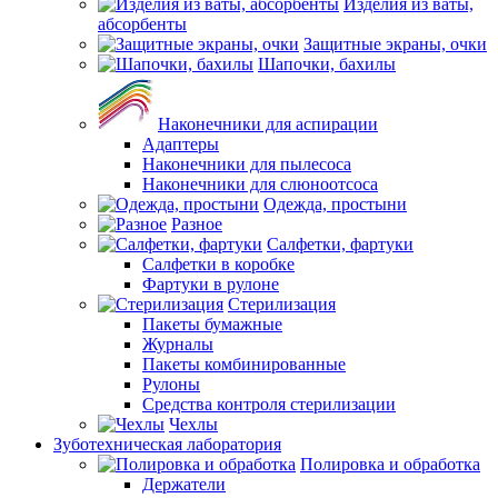
Изделия из ваты,
абсорбенты
Защитные экраны, очки
Шапочки, бахилы
Наконечники для аспирации
Адаптеры
Наконечники для пылесоса
Наконечники для слюноотсоса
Одежда, простыни
Разное
Салфетки, фартуки
Салфетки в коробке
Фартуки в рулоне
Стерилизация
Пакеты бумажные
Журналы
Пакеты комбинированные
Рулоны
Средства контроля стерилизации
Чехлы
Зуботехническая лаборатория
Полировка и обработка
Держатели