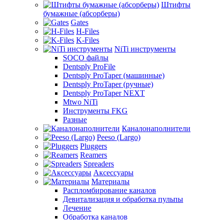
Штифты
бумажные (абсорберы)
Gates
H-Files
K-Files
NiTi инструменты
SOCO файлы
Dentsply ProFile
Dentsply ProTaper (машинные)
Dentsply ProTaper (ручные)
Dentsply ProTaper NEXT
Mtwo NiTi
Инструменты FKG
Разные
Каналонаполнители
Peeso (Largo)
Pluggers
Reamers
Spreaders
Аксессуары
Материалы
Распломбирование каналов
Девитализация и обработка пульпы
Лечение
Обработка каналов