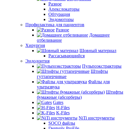
Разное
Апекслокаторы
Обтурация
Эндомоторы
Профилактика для пациентов
Разное
Домашнее
отбеливание
Хирургия
Шовный материал
Рассасывающийся
Эндодонтия
Пульпоэкстракторы
Штифты
гуттаперчивые
Файлы для
ультразвука
Штифты
бумажные (абсорберы)
Gates
H-Files
K-Files
NiTi инструменты
SOCO файлы
Dentsply ProFile