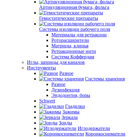
Артикуляционная бумага, фольга
Гемостатические препараты
Системы изоляции рабочего поля
Материалы для ретракции
Роторасширители
Матрицы, клинья
Ретракционные нити
Система Коффердам
Иглы, шприцы для каналов
Инструменты
Разное
Системы хранения
Разное
Дезинфекция
Эндодонтия, боры
Schwert
Гладилки
Зажимы
Зеркала
Зонды
Иглодержатели
Коронкосниматели