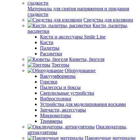
Материалы для снятия напряжения и придания
гладкости
Средства для изоляции
Кисти, палитры,
расцветки
Кисти и аксессуары Smile Line
Кисти
Палитры
Расцветки
Кюветы, бюгеля
Трегеры
Оборудование
Вакуумформеры
Горелки
Пылесосы и боксы
Сверлильные устройства
Вибростолики
Устройства для моделирования восками
Запчасти, аксессуары
Микромоторы
Триммеры
Окклюдаторы,
артикуляторы
Паковочные материалы