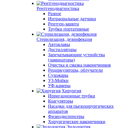
Рентгенодиагностика
Разное
Интраоральные датчики
Рентген-защита
Трубки портативные
Стерилизация, дезинфекция
Автоклавы
Дистилляторы
Запечатывающие устройства
(ламинаторы)
Очистка и смазка наконечников
Рециркуляторы, облучатели
Сухожары
УЗ-Мойки
УФ-камеры
Хирургия
Ирригационные трубки
Коагуляторы
Насадки для пьезохирургических
аппаратов
Физиодиспенсеры
Хирургические наконечники
Эндодонтия