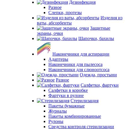
Дезинфекция
Разное
Слепки, протезы
Изделия из
ваты, абсорбенты
Защитные
экраны, очки
Шапочки, бахилы
Наконечники для аспирации
Адаптеры
Наконечники для пылесоса
Наконечники для слюноотсоса
Одежда, простыни
Разное
Салфетки, фартуки
Салфетки в коробке
Фартуки в рулоне
Стерилизация
Пакеты бумажные
Журналы
Пакеты комбинированные
Рулоны
Средства контроля стерилизации