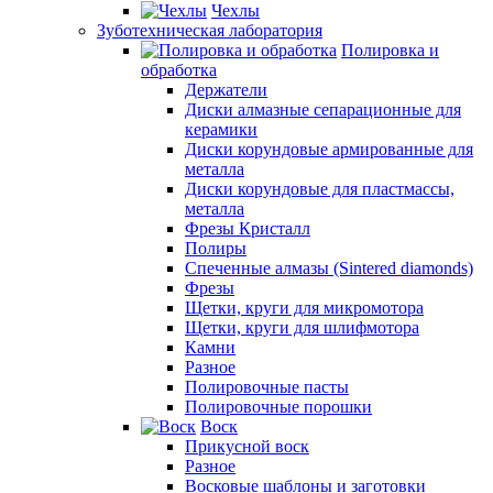
Чехлы
Зуботехническая лаборатория
Полировка и
обработка
Держатели
Диски алмазные сепарационные для
керамики
Диски корундовые армированные для
металла
Диски корундовые для пластмассы,
металла
Фрезы Кристалл
Полиры
Спеченные алмазы (Sintered diamonds)
Фрезы
Щетки, круги для микромотора
Щетки, круги для шлифмотора
Камни
Разное
Полировочные пасты
Полировочные порошки
Воск
Прикусной воск
Разное
Восковые шаблоны и заготовки