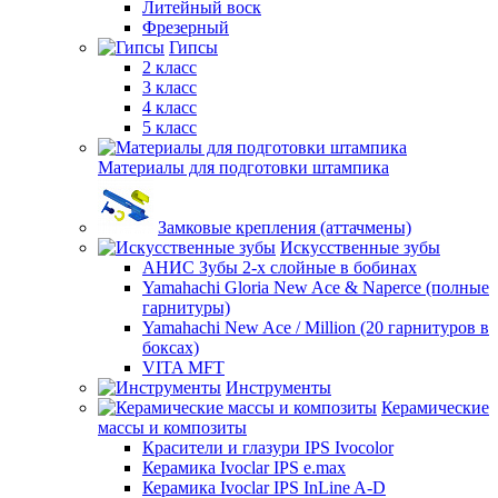
Литейный воск
Фрезерный
Гипсы
2 класс
3 класс
4 класс
5 класс
Материалы для подготовки штампика
Замковые крепления (аттачмены)
Искусственные зубы
АНИС Зубы 2-х слойные в бобинах
Yamahachi Gloria New Ace & Naperce (полные
гарнитуры)
Yamahachi New Ace / Million (20 гарнитуров в
боксах)
VITA MFT
Инструменты
Керамические
массы и композиты
Красители и глазури IPS Ivocolor
Керамика Ivoclar IPS e.max
Керамика Ivoclar IPS InLine A-D