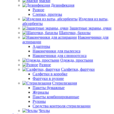
Маски
Дезинфекция
Разное
Слепки, протезы
Изделия из ваты,
абсорбенты
Защитные экраны, очки
Шапочки, бахилы
Наконечники для
аспирации
Адаптеры
Наконечники для пылесоса
Наконечники для слюноотсоса
Одежда, простыни
Разное
Салфетки, фартуки
Салфетки в коробке
Фартуки в рулоне
Стерилизация
Пакеты бумажные
Журналы
Пакеты комбинированные
Рулоны
Средства контроля стерилизации
Чехлы