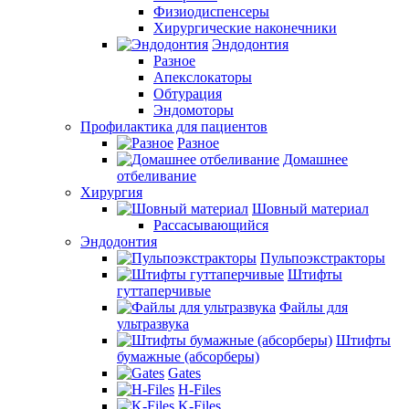
Физиодиспенсеры
Хирургические наконечники
Эндодонтия
Разное
Апекслокаторы
Обтурация
Эндомоторы
Профилактика для пациентов
Разное
Домашнее
отбеливание
Хирургия
Шовный материал
Рассасывающийся
Эндодонтия
Пульпоэкстракторы
Штифты
гуттаперчивые
Файлы для
ультразвука
Штифты
бумажные (абсорберы)
Gates
H-Files
K-Files