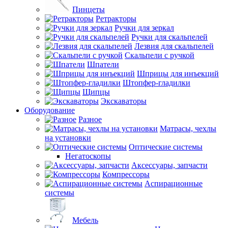
Пинцеты
Ретракторы
Ручки для зеркал
Ручки для скальпелей
Лезвия для скальпелей
Скальпели с ручкой
Шпатели
Шприцы для инъекций
Штопфер-гладилки
Щипцы
Экскаваторы
Оборудование
Разное
Матрасы, чехлы
на установки
Оптические системы
Негатоскопы
Аксессуары, запчасти
Компрессоры
Аспирационные
системы
Мебель