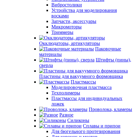
Вибростолики
Устройства для моделирования
восками
Запчасти, аксессуары
Микромоторы
Триммеры
Окклюдаторы, артикуляторы
Паковочные
материалы
Штифты (пины),
сверла
Пластины для вакуумного формовщика
Пластмассы
Моделировочная пластмасса
Техполимеры
Пластмассы для индивидуальных
ложек
Проволока, кламеры
Разное
Силиконы
Сплавы и припои
Для бюгельного протезирования
Для коронок и мостов