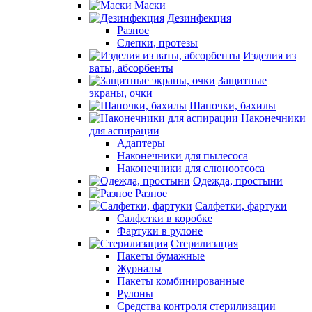
Маски
Дезинфекция
Разное
Слепки, протезы
Изделия из
ваты, абсорбенты
Защитные
экраны, очки
Шапочки, бахилы
Наконечники
для аспирации
Адаптеры
Наконечники для пылесоса
Наконечники для слюноотсоса
Одежда, простыни
Разное
Салфетки, фартуки
Салфетки в коробке
Фартуки в рулоне
Стерилизация
Пакеты бумажные
Журналы
Пакеты комбинированные
Рулоны
Средства контроля стерилизации