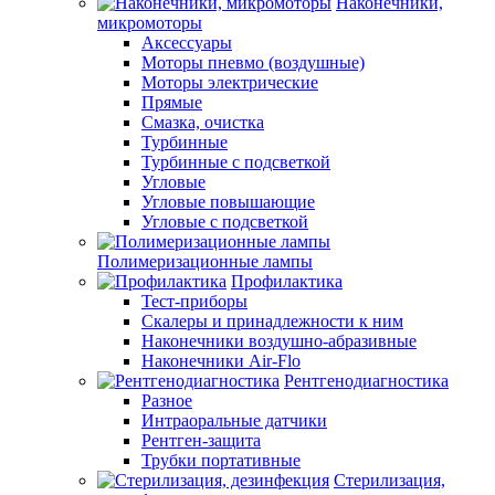
Наконечники,
микромоторы
Аксессуары
Моторы пневмо (воздушные)
Моторы электрические
Прямые
Смазка, очистка
Турбинные
Турбинные с подсветкой
Угловые
Угловые повышающие
Угловые с подсветкой
Полимеризационные лампы
Профилактика
Тест-приборы
Скалеры и принадлежности к ним
Наконечники воздушно-абразивные
Наконечники Air-Flo
Рентгенодиагностика
Разное
Интраоральные датчики
Рентген-защита
Трубки портативные
Стерилизация,