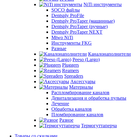
NiTi инструменты
SOCO файлы
Dentsply ProFile
Dentsply ProTaper (машинные)
Dentsply ProTaper (ручные)
Dentsply ProTaper NEXT
Mtwo NiTi
Инструменты FKG
Разные
Каналонаполнители
Peeso (Largo)
Pluggers
Reamers
Spreaders
Аксессуары
Материалы
Распломбирование каналов
Девитализация и обработка пульпы
Лечение
Обработка каналов
Пломбирование каналов
Разное
Термогуттаперча
Товары со скидками