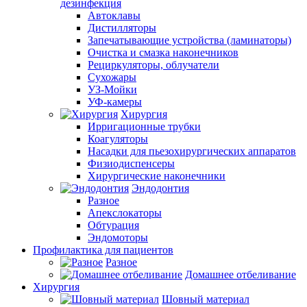
дезинфекция
Автоклавы
Дистилляторы
Запечатывающие устройства (ламинаторы)
Очистка и смазка наконечников
Рециркуляторы, облучатели
Сухожары
УЗ-Мойки
УФ-камеры
Хирургия
Ирригационные трубки
Коагуляторы
Насадки для пьезохирургических аппаратов
Физиодиспенсеры
Хирургические наконечники
Эндодонтия
Разное
Апекслокаторы
Обтурация
Эндомоторы
Профилактика для пациентов
Разное
Домашнее отбеливание
Хирургия
Шовный материал