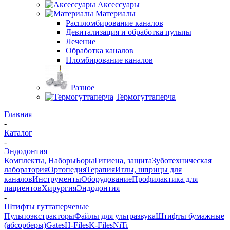
Аксессуары
Материалы
Распломбирование каналов
Девитализация и обработка пульпы
Лечение
Обработка каналов
Пломбирование каналов
Разное
Термогуттаперча
Главная
-
Каталог
-
Эндодонтия
Комплекты, Наборы
Боры
Гигиена, защита
Зуботехническая
лаборатория
Ортопедия
Терапия
Иглы, шприцы для
каналов
Инструменты
Оборудование
Профилактика для
пациентов
Хирургия
Эндодонтия
-
Штифты гуттаперчевые
Пульпоэкстракторы
Файлы для ультразвука
Штифты бумажные
(абсорберы)
Gates
H-Files
K-Files
NiTi