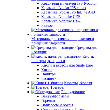
Красители и глазури IPS Ivocolor
Керамика Ivoclar IPS e.max
Керамика Ivoclar IPS InLine A-D
Керамика Noritake CZR
Керамика Noritake EX-3
Разное
Материалы для снятия напряжения и
придания гладкости
Средства для
изоляции
Кисти,
палитры, расцветки
Кисти и аксессуары Smile Line
Кисти
Палитры
Расцветки
Кюветы, бюгеля
Трегеры
Оборудование
Вакуумформеры
Горелки
Пылесосы и боксы
Сверлильные устройства