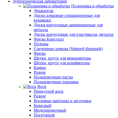
Зуботехническая лаборатория
Полировка и обработка
Держатели
Диски алмазные сепарационные для
керамики
Диски корундовые армированные для
металла
Диски корундовые для пластмассы, металла
Фрезы Кристалл
Полиры
Спеченные алмазы (Sintered diamonds)
Фрезы
Щетки, круги для микромотора
Щетки, круги для шлифмотора
Камни
Разное
Полировочные пасты
Полировочные порошки
Воск
Прикусной воск
Разное
Восковые шаблоны и заготовки
Базисный
Моделировочный
Погружной