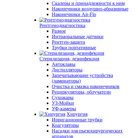
Скалеры и принадлежности к ним
Наконечники воздушно-абразивные
Наконечники Air-Flo
Рентгенодиагностика
Разное
Интраоральные датчики
Рентген-защита
Трубки портативные
Стерилизация, дезинфекция
Автоклавы
Дистилляторы
Запечатывающие устройства
(ламинаторы)
Очистка и смазка наконечников
Рециркуляторы, облучатели
Сухожары
УЗ-Мойки
УФ-камеры
Хирургия
Ирригационные трубки
Коагуляторы
Насадки для пьезохирургических
аппаратов