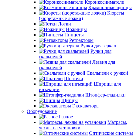
Коронкосниматели
Крампонные щипцы
Кюреты
(кюретажные ложки)
Лотки
Ножницы
Пинцеты
Ретракторы
Ручки для зеркал
Ручки для
скальпелей
Лезвия для
скальпелей
Скальпели с ручкой
Шпатели
Шприцы для
инъекций
Штопфер-гладилки
Щипцы
Экскаваторы
Оборудование
Разное
Матрасы,
чехлы на установки
Оптические системы