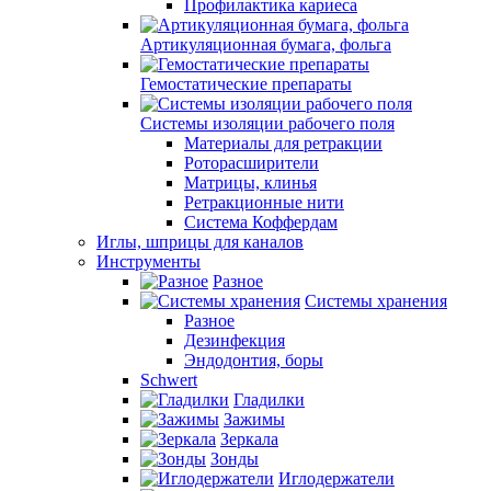
Профилактика кариеса
Артикуляционная бумага, фольга
Гемостатические препараты
Системы изоляции рабочего поля
Материалы для ретракции
Роторасширители
Матрицы, клинья
Ретракционные нити
Система Коффердам
Иглы, шприцы для каналов
Инструменты
Разное
Системы хранения
Разное
Дезинфекция
Эндодонтия, боры
Schwert
Гладилки
Зажимы
Зеркала
Зонды
Иглодержатели