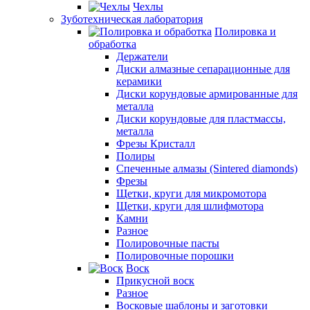
Чехлы
Зуботехническая лаборатория
Полировка и
обработка
Держатели
Диски алмазные сепарационные для
керамики
Диски корундовые армированные для
металла
Диски корундовые для пластмассы,
металла
Фрезы Кристалл
Полиры
Спеченные алмазы (Sintered diamonds)
Фрезы
Щетки, круги для микромотора
Щетки, круги для шлифмотора
Камни
Разное
Полировочные пасты
Полировочные порошки
Воск
Прикусной воск
Разное
Восковые шаблоны и заготовки