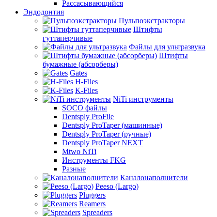
Рассасывающийся
Эндодонтия
Пульпоэкстракторы
Штифты
гуттаперчивые
Файлы для ультразвука
Штифты
бумажные (абсорберы)
Gates
H-Files
K-Files
NiTi инструменты
SOCO файлы
Dentsply ProFile
Dentsply ProTaper (машинные)
Dentsply ProTaper (ручные)
Dentsply ProTaper NEXT
Mtwo NiTi
Инструменты FKG
Разные
Каналонаполнители
Peeso (Largo)
Pluggers
Reamers
Spreaders