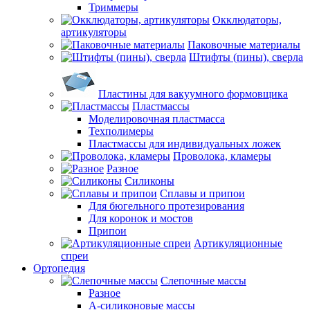
Триммеры
Окклюдаторы,
артикуляторы
Паковочные материалы
Штифты (пины), сверла
Пластины для вакуумного формовщика
Пластмассы
Моделировочная пластмасса
Техполимеры
Пластмассы для индивидуальных ложек
Проволока, кламеры
Разное
Силиконы
Сплавы и припои
Для бюгельного протезирования
Для коронок и мостов
Припои
Артикуляционные
спреи
Ортопедия
Слепочные массы
Разное
А-силиконовые массы