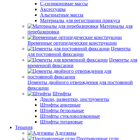
С-силиконовые массы
Аксессуары
Альгинатные массы
Материалы для регистрации прикуса
Материалы для
перебазировки
Временные ортопедические конструкции
Цементы
для постоянной фиксации
Цементы для
временной фиксации
Цементы двойного отверждения для постоянной
фиксации
Штифты
Дрили, развертки, инструменты
Штифты анкерные
Штифты беззольные
Штифты стекловолоконные
Штифты титановые
Терапия
Адгезивы
Протравочные гели