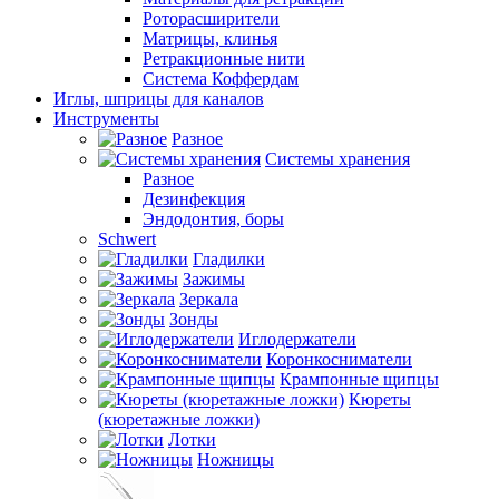
Роторасширители
Матрицы, клинья
Ретракционные нити
Система Коффердам
Иглы, шприцы для каналов
Инструменты
Разное
Системы хранения
Разное
Дезинфекция
Эндодонтия, боры
Schwert
Гладилки
Зажимы
Зеркала
Зонды
Иглодержатели
Коронкосниматели
Крампонные щипцы
Кюреты
(кюретажные ложки)
Лотки
Ножницы