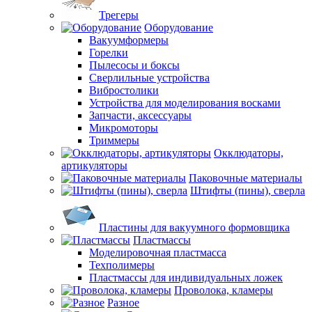
Трегеры
Оборудование
Вакуумформеры
Горелки
Пылесосы и боксы
Сверлильные устройства
Вибростолики
Устройства для моделирования восками
Запчасти, аксессуары
Микромоторы
Триммеры
Окклюдаторы,
артикуляторы
Паковочные материалы
Штифты (пины), сверла
Пластины для вакуумного формовщика
Пластмассы
Моделировочная пластмасса
Техполимеры
Пластмассы для индивидуальных ложек
Проволока, кламеры
Разное