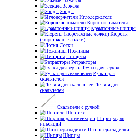
Зажимы
Зеркала
Зонды
Иглодержатели
Коронкосниматели
Крампонные щипцы
Кюреты
(кюретажные ложки)
Лотки
Ножницы
Пинцеты
Ретракторы
Ручки для зеркал
Ручки для
скальпелей
Лезвия для
скальпелей
Скальпели с ручкой
Шпатели
Шприцы для
инъекций
Штопфер-гладилки
Щипцы