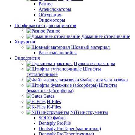
Разное
Апекслокаторы
Обтурация
Эндомоторы
Профилактика для пациентов
Разное
Домашнее отбеливание
Хирургия
Шовный материал
Рассасывающийся
Эндодонтия
Пульпоэкстракторы
Штифты
гуттаперчивые
Файлы для ультразвука
Штифты
бумажные (абсорберы)
Gates
H-Files
K-Files
NiTi инструменты
SOCO файлы
Dentsply ProFile
Dentsply ProTaper (машинные)
Dentsply ProTaper (ручные)