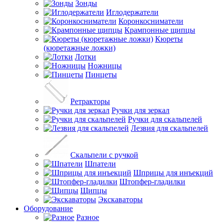
Зонды
Иглодержатели
Коронкосниматели
Крампонные щипцы
Кюреты
(кюретажные ложки)
Лотки
Ножницы
Пинцеты
Ретракторы
Ручки для зеркал
Ручки для скальпелей
Лезвия для скальпелей
Скальпели с ручкой
Шпатели
Шприцы для инъекций
Штопфер-гладилки
Щипцы
Экскаваторы
Оборудование
Разное