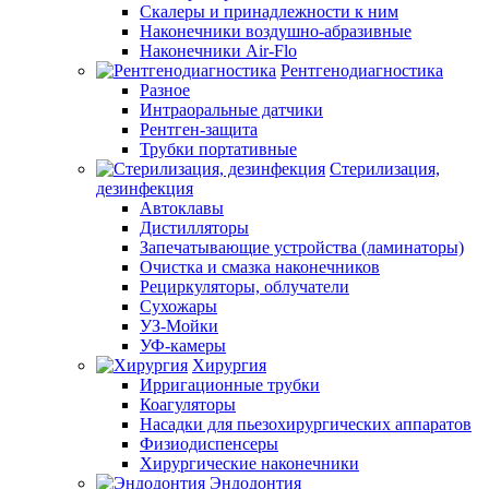
Скалеры и принадлежности к ним
Наконечники воздушно-абразивные
Наконечники Air-Flo
Рентгенодиагностика
Разное
Интраоральные датчики
Рентген-защита
Трубки портативные
Стерилизация,
дезинфекция
Автоклавы
Дистилляторы
Запечатывающие устройства (ламинаторы)
Очистка и смазка наконечников
Рециркуляторы, облучатели
Сухожары
УЗ-Мойки
УФ-камеры
Хирургия
Ирригационные трубки
Коагуляторы
Насадки для пьезохирургических аппаратов
Физиодиспенсеры
Хирургические наконечники
Эндодонтия