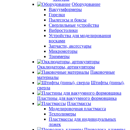
Оборудование
Вакуумформеры
Горелки
Пылесосы и боксы
Сверлильные устройства
Вибростолики
Устройства для моделирования
восками
Запчасти, аксессуары
Микромоторы
Триммеры
Окклюдаторы, артикуляторы
Паковочные
материалы
Штифты (пины),
сверла
Пластины для вакуумного формовщика
Пластмассы
Моделировочная пластмасса
Техполимеры
Пластмассы для индивидуальных
ложек
Проволока, кламеры