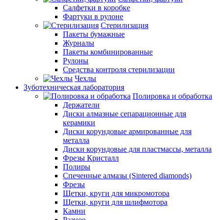
Салфетки в коробке
Фартуки в рулоне
Стерилизация
Пакеты бумажные
Журналы
Пакеты комбинированные
Рулоны
Средства контроля стерилизации
Чехлы
Зуботехническая лаборатория
Полировка и обработка
Держатели
Диски алмазные сепарационные для
керамики
Диски корундовые армированные для
металла
Диски корундовые для пластмассы, металла
Фрезы Кристалл
Полиры
Спеченные алмазы (Sintered diamonds)
Фрезы
Щетки, круги для микромотора
Щетки, круги для шлифмотора
Камни
Разное