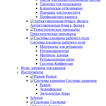
Таблетки для полоскания
Клиническое отбеливание
Порошки для пескоструя
Профилактика кариеса
Артикуляционная бумага, фольга
Гемостатические препараты
Системы изоляции рабочего поля
Материалы для ретракции
Роторасширители
Матрицы, клинья
Ретракционные нити
Система Коффердам
Иглы, шприцы для каналов
Инструменты
Разное
Системы хранения
Разное
Дезинфекция
Эндодонтия, боры
Schwert
Гладилки