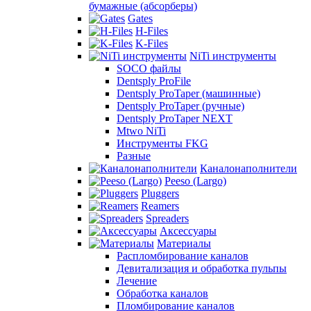
бумажные (абсорберы)
Gates
H-Files
K-Files
NiTi инструменты
SOCO файлы
Dentsply ProFile
Dentsply ProTaper (машинные)
Dentsply ProTaper (ручные)
Dentsply ProTaper NEXT
Mtwo NiTi
Инструменты FKG
Разные
Каналонаполнители
Peeso (Largo)
Pluggers
Reamers
Spreaders
Аксессуары
Материалы
Распломбирование каналов
Девитализация и обработка пульпы
Лечение
Обработка каналов
Пломбирование каналов