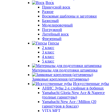
Воск
Прикусной воск
Разное
Восковые шаблоны и заготовки
Базисный
Моделировочный
Погружной
Литейный воск
Фрезерный
Гипсы
2 класс
3 класс
4 класс
5 класс
Материалы для подготовки штампика
Замковые крепления (аттачмены)
Искусственные зубы
АНИС Зубы 2-х слойные в бобинах
Yamahachi Gloria New Ace & Naperce
(полные гарнитуры)
Yamahachi New Ace / Million (20
гарнитуров в боксах)
VITA MFT