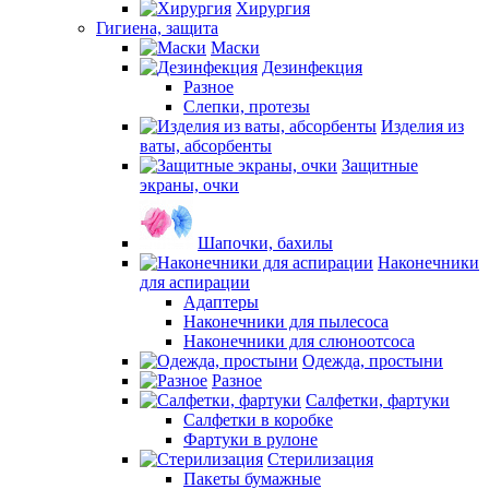
Хирургия
Гигиена, защита
Маски
Дезинфекция
Разное
Слепки, протезы
Изделия из
ваты, абсорбенты
Защитные
экраны, очки
Шапочки, бахилы
Наконечники
для аспирации
Адаптеры
Наконечники для пылесоса
Наконечники для слюноотсоса
Одежда, простыни
Разное
Салфетки, фартуки
Салфетки в коробке
Фартуки в рулоне
Стерилизация
Пакеты бумажные