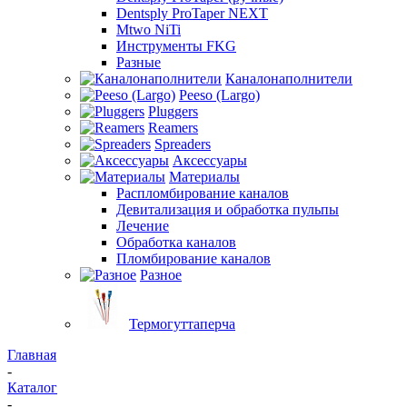
Dentsply ProTaper NEXT
Mtwo NiTi
Инструменты FKG
Разные
Каналонаполнители
Peeso (Largo)
Pluggers
Reamers
Spreaders
Аксессуары
Материалы
Распломбирование каналов
Девитализация и обработка пульпы
Лечение
Обработка каналов
Пломбирование каналов
Разное
Термогуттаперча
Главная
-
Каталог
-