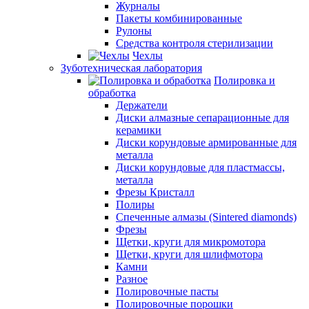
Журналы
Пакеты комбинированные
Рулоны
Средства контроля стерилизации
Чехлы
Зуботехническая лаборатория
Полировка и
обработка
Держатели
Диски алмазные сепарационные для
керамики
Диски корундовые армированные для
металла
Диски корундовые для пластмассы,
металла
Фрезы Кристалл
Полиры
Спеченные алмазы (Sintered diamonds)
Фрезы
Щетки, круги для микромотора
Щетки, круги для шлифмотора
Камни
Разное
Полировочные пасты
Полировочные порошки