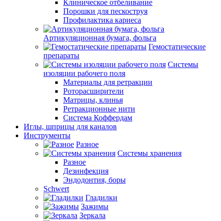
Клиническое отбеливание
Порошки для пескоструя
Профилактика кариеса
Артикуляционная бумага, фольга
Гемостатические
препараты
Системы
изоляции рабочего поля
Материалы для ретракции
Роторасширители
Матрицы, клинья
Ретракционные нити
Система Коффердам
Иглы, шприцы для каналов
Инструменты
Разное
Системы хранения
Разное
Дезинфекция
Эндодонтия, боры
Schwert
Гладилки
Зажимы
Зеркала