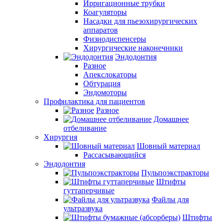
Ирригационные трубки
Коагуляторы
Насадки для пьезохирургических
аппаратов
Физиодиспенсеры
Хирургические наконечники
Эндодонтия
Разное
Апекслокаторы
Обтурация
Эндомоторы
Профилактика для пациентов
Разное
Домашнее
отбеливание
Хирургия
Шовный материал
Рассасывающийся
Эндодонтия
Пульпоэкстракторы
Штифты
гуттаперчивые
Файлы для
ультразвука
Штифты