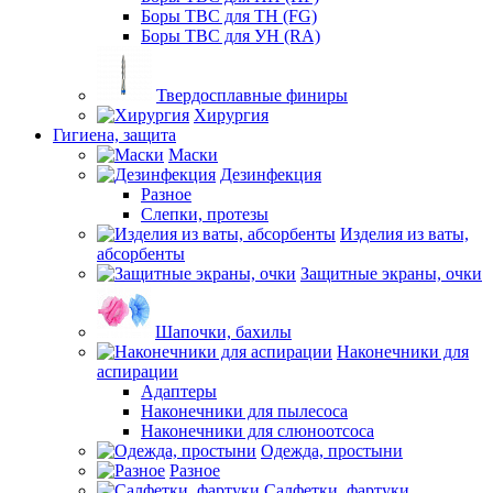
Боры ТВС для ТН (FG)
Боры ТВС для УН (RA)
Твердосплавные финиры
Хирургия
Гигиена, защита
Маски
Дезинфекция
Разное
Слепки, протезы
Изделия из ваты,
абсорбенты
Защитные экраны, очки
Шапочки, бахилы
Наконечники для
аспирации
Адаптеры
Наконечники для пылесоса
Наконечники для слюноотсоса
Одежда, простыни
Разное
Салфетки, фартуки