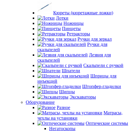
Кюреты (кюретажные ложки)
Лотки
Ножницы
Пинцеты
Ретракторы
Ручки для зеркал
Ручки для
скальпелей
Лезвия для
скальпелей
Скальпели с ручкой
Шпатели
Шприцы для
инъекций
Штопфер-гладилки
Щипцы
Экскаваторы
Оборудование
Разное
Матрасы,
чехлы на установки
Оптические системы
Негатоскопы