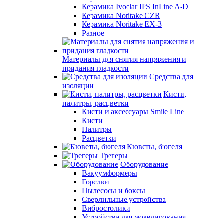
Керамика Ivoclar IPS InLine A-D
Керамика Noritake CZR
Керамика Noritake EX-3
Разное
Материалы для снятия напряжения и
придания гладкости
Средства для
изоляции
Кисти,
палитры, расцветки
Кисти и аксессуары Smile Line
Кисти
Палитры
Расцветки
Кюветы, бюгеля
Трегеры
Оборудование
Вакуумформеры
Горелки
Пылесосы и боксы
Сверлильные устройства
Вибростолики
Устройства для моделирования