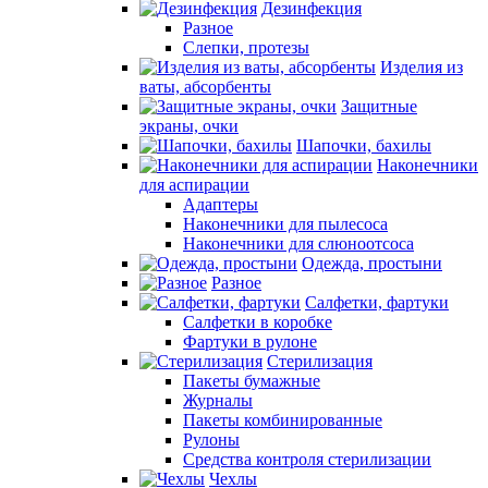
Дезинфекция
Разное
Слепки, протезы
Изделия из
ваты, абсорбенты
Защитные
экраны, очки
Шапочки, бахилы
Наконечники
для аспирации
Адаптеры
Наконечники для пылесоса
Наконечники для слюноотсоса
Одежда, простыни
Разное
Салфетки, фартуки
Салфетки в коробке
Фартуки в рулоне
Стерилизация
Пакеты бумажные
Журналы
Пакеты комбинированные
Рулоны
Средства контроля стерилизации
Чехлы