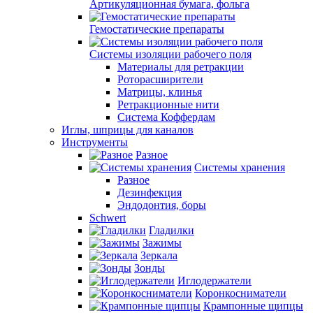
Артикуляционная бумага, фольга
Гемостатические препараты
Системы изоляции рабочего поля
Материалы для ретракции
Роторасширители
Матрицы, клинья
Ретракционные нити
Система Коффердам
Иглы, шприцы для каналов
Инструменты
Разное
Системы хранения
Разное
Дезинфекция
Эндодонтия, боры
Schwert
Гладилки
Зажимы
Зеркала
Зонды
Иглодержатели
Коронкосниматели
Крампонные щипцы