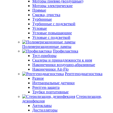
Моторы пневмо (воздушные)
Моторы электрические
Прямые
Смазка, очистка
Турбинные
Турбинные с подсветкой
Угловые
Угловые повышающие
Угловые с подсветкой
Полимеризационные лампы
Профилактика
Тест-приборы
Скалеры и принадлежности к ним
Наконечники воздушно-абразивные
Наконечники Air-Flo
Рентгенодиагностика
Разное
Интраоральные датчики
Рентген-защита
Трубки портативные
Стерилизация,
дезинфекция
Автоклавы
Дистилляторы