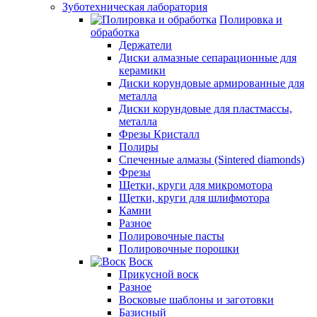
Зуботехническая лаборатория
Полировка и
обработка
Держатели
Диски алмазные сепарационные для
керамики
Диски корундовые армированные для
металла
Диски корундовые для пластмассы,
металла
Фрезы Кристалл
Полиры
Спеченные алмазы (Sintered diamonds)
Фрезы
Щетки, круги для микромотора
Щетки, круги для шлифмотора
Камни
Разное
Полировочные пасты
Полировочные порошки
Воск
Прикусной воск
Разное
Восковые шаблоны и заготовки
Базисный