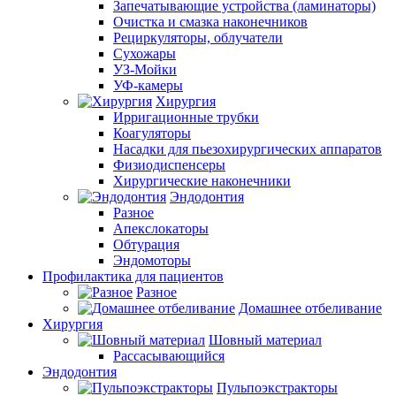
Запечатывающие устройства (ламинаторы)
Очистка и смазка наконечников
Рециркуляторы, облучатели
Сухожары
УЗ-Мойки
УФ-камеры
Хирургия
Ирригационные трубки
Коагуляторы
Насадки для пьезохирургических аппаратов
Физиодиспенсеры
Хирургические наконечники
Эндодонтия
Разное
Апекслокаторы
Обтурация
Эндомоторы
Профилактика для пациентов
Разное
Домашнее отбеливание
Хирургия
Шовный материал
Рассасывающийся
Эндодонтия
Пульпоэкстракторы