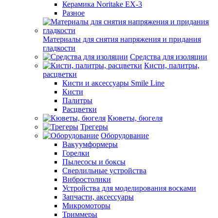
Керамика Noritake EX-3
Разное
Материалы для снятия напряжения и придания
гладкости
Средства для изоляции
Кисти, палитры,
расцветки
Кисти и аксессуары Smile Line
Кисти
Палитры
Расцветки
Кюветы, бюгеля
Трегеры
Оборудование
Вакуумформеры
Горелки
Пылесосы и боксы
Сверлильные устройства
Вибростолики
Устройства для моделирования восками
Запчасти, аксессуары
Микромоторы
Триммеры