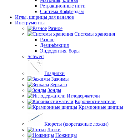
Матрицы, клинья
Ретракционные нити
Система Коффердам
Иглы, шприцы для каналов
Инструменты
Разное
Системы хранения
Разное
Дезинфекция
Эндодонтия, боры
Schwert
Гладилки
Зажимы
Зеркала
Зонды
Иглодержатели
Коронкосниматели
Крампонные щипцы
Кюреты (кюретажные ложки)
Лотки
Ножницы