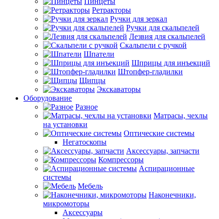
Пинцеты
Ретракторы
Ручки для зеркал
Ручки для скальпелей
Лезвия для скальпелей
Скальпели с ручкой
Шпатели
Шприцы для инъекций
Штопфер-гладилки
Щипцы
Экскаваторы
Оборудование
Разное
Матрасы, чехлы
на установки
Оптические системы
Негатоскопы
Аксессуары, запчасти
Компрессоры
Аспирационные
системы
Мебель
Наконечники,
микромоторы
Аксессуары