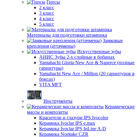
Гипсы
2 класс
3 класс
4 класс
5 класс
Материалы для подготовки штампика
Замковые
крепления (аттачмены)
Искусственные зубы
АНИС Зубы 2-х слойные в бобинах
Yamahachi Gloria New Ace & Naperce (полные
гарнитуры)
Yamahachi New Ace / Million (20 гарнитуров в
боксах)
VITA MFT
Инструменты
Керамические
массы и композиты
Красители и глазури IPS Ivocolor
Керамика Ivoclar IPS e.max
Керамика Ivoclar IPS InLine A-D
Керамика Noritake CZR