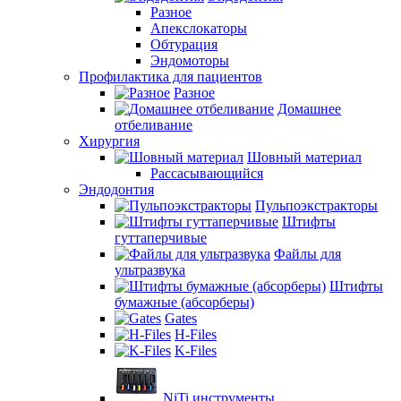
Разное
Апекслокаторы
Обтурация
Эндомоторы
Профилактика для пациентов
Разное
Домашнее
отбеливание
Хирургия
Шовный материал
Рассасывающийся
Эндодонтия
Пульпоэкстракторы
Штифты
гуттаперчивые
Файлы для
ультразвука
Штифты
бумажные (абсорберы)
Gates
H-Files
K-Files
NiTi инструменты