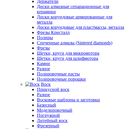
Держатели
Диски алмазные сепарационные для
керамики
Диски корундовые армированные для
металла
Диски корундовые для пластмассы, металла
Фрезы Кристалл
Полиры
Спеченные алмазы (Sintered diamonds)
Фрезы
Щетки, круги для микромотора
Щетки, круги для шлифмотора
Камни
Разное
Полировочные пасты
Полировочные порошки
Воск
Прикусной воск
Разное
Восковые шаблоны и заготовки
Базисный
Моделировочный
Погружной
Литейный воск
Фрезерный