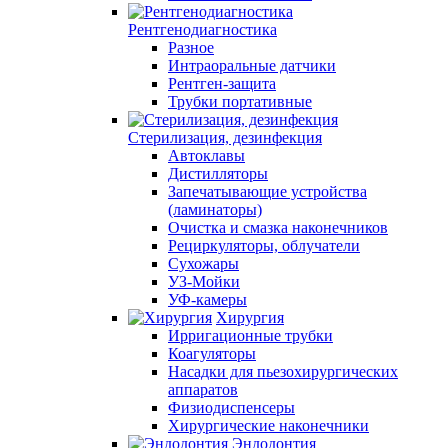
Рентгенодиагностика
Разное
Интраоральные датчики
Рентген-защита
Трубки портативные
Стерилизация, дезинфекция
Автоклавы
Дистилляторы
Запечатывающие устройства
(ламинаторы)
Очистка и смазка наконечников
Рециркуляторы, облучатели
Сухожары
УЗ-Мойки
УФ-камеры
Хирургия
Ирригационные трубки
Коагуляторы
Насадки для пьезохирургических
аппаратов
Физиодиспенсеры
Хирургические наконечники
Эндодонтия