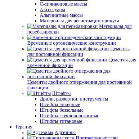
С-силиконовые массы
Аксессуары
Альгинатные массы
Материалы для регистрации прикуса
Материалы для
перебазировки
Временные ортопедические конструкции
Цементы
для постоянной фиксации
Цементы для
временной фиксации
Цементы двойного отверждения для постоянной
фиксации
Штифты
Дрили, развертки, инструменты
Штифты анкерные
Штифты беззольные
Штифты стекловолоконные
Штифты титановые
Терапия
Адгезивы
Протравочные гели