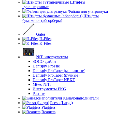
Штифты
гуттаперчивые
Файлы для ультразвука
Штифты
бумажные (абсорберы)
Gates
H-Files
K-Files
NiTi инструменты
SOCO файлы
Dentsply ProFile
Dentsply ProTaper (машинные)
Dentsply ProTaper (ручные)
Dentsply ProTaper NEXT
Mtwo NiTi
Инструменты FKG
Разные
Каналонаполнители
Peeso (Largo)
Pluggers
Reamers