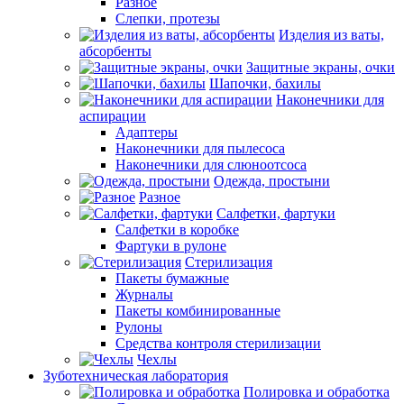
Разное
Слепки, протезы
Изделия из ваты,
абсорбенты
Защитные экраны, очки
Шапочки, бахилы
Наконечники для
аспирации
Адаптеры
Наконечники для пылесоса
Наконечники для слюноотсоса
Одежда, простыни
Разное
Салфетки, фартуки
Салфетки в коробке
Фартуки в рулоне
Стерилизация
Пакеты бумажные
Журналы
Пакеты комбинированные
Рулоны
Средства контроля стерилизации
Чехлы
Зуботехническая лаборатория
Полировка и обработка