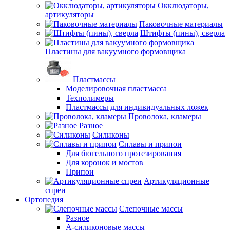
Окклюдаторы,
артикуляторы
Паковочные материалы
Штифты (пины), сверла
Пластины для вакуумного формовщика
Пластмассы
Моделировочная пластмасса
Техполимеры
Пластмассы для индивидуальных ложек
Проволока, кламеры
Разное
Силиконы
Сплавы и припои
Для бюгельного протезирования
Для коронок и мостов
Припои
Артикуляционные
спреи
Ортопедия
Слепочные массы
Разное
А-силиконовые массы