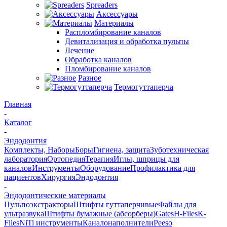
Spreaders
Аксессуары
Материалы
Распломбирование каналов
Девитализация и обработка пульпы
Лечение
Обработка каналов
Пломбирование каналов
Разное
Термогуттаперча
Главная
-
Каталог
-
Эндодонтия
Комплекты, Наборы
Боры
Гигиена, защита
Зуботехническая
лаборатория
Ортопедия
Терапия
Иглы, шприцы для
каналов
Инструменты
Оборудование
Профилактика для
пациентов
Хирургия
Эндодонтия
-
Эндодонтические материалы
Пульпоэкстракторы
Штифты гуттаперчивые
Файлы для
ультразвука
Штифты бумажные (абсорберы)
Gates
H-Files
K-
Files
NiTi инструменты
Каналонаполнители
Peeso