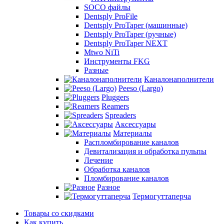
SOCO файлы
Dentsply ProFile
Dentsply ProTaper (машинные)
Dentsply ProTaper (ручные)
Dentsply ProTaper NEXT
Mtwo NiTi
Инструменты FKG
Разные
Каналонаполнители
Peeso (Largo)
Pluggers
Reamers
Spreaders
Аксессуары
Материалы
Распломбирование каналов
Девитализация и обработка пульпы
Лечение
Обработка каналов
Пломбирование каналов
Разное
Термогуттаперча
Товары со скидками
Как купить