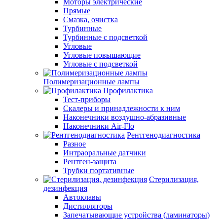
Моторы электрические
Прямые
Смазка, очистка
Турбинные
Турбинные с подсветкой
Угловые
Угловые повышающие
Угловые с подсветкой
Полимеризационные лампы
Профилактика
Тест-приборы
Скалеры и принадлежности к ним
Наконечники воздушно-абразивные
Наконечники Air-Flo
Рентгенодиагностика
Разное
Интраоральные датчики
Рентген-защита
Трубки портативные
Стерилизация,
дезинфекция
Автоклавы
Дистилляторы
Запечатывающие устройства (ламинаторы)