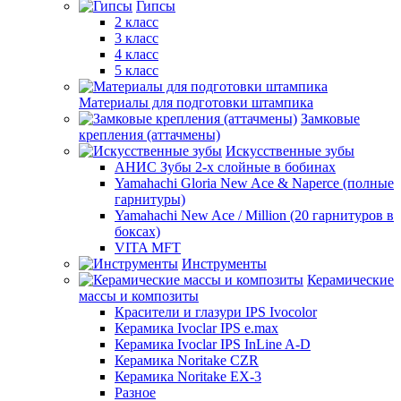
Гипсы
2 класс
3 класс
4 класс
5 класс
Материалы для подготовки штампика
Замковые
крепления (аттачмены)
Искусственные зубы
АНИС Зубы 2-х слойные в бобинах
Yamahachi Gloria New Ace & Naperce (полные
гарнитуры)
Yamahachi New Ace / Million (20 гарнитуров в
боксах)
VITA MFT
Инструменты
Керамические
массы и композиты
Красители и глазури IPS Ivocolor
Керамика Ivoclar IPS e.max
Керамика Ivoclar IPS InLine A-D
Керамика Noritake CZR
Керамика Noritake EX-3
Разное