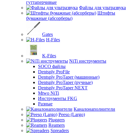
гуттаперчивые
Файлы для ультразвука
Штифты
бумажные (абсорберы)
Gates
H-Files
K-Files
NiTi инструменты
SOCO файлы
Dentsply ProFile
Dentsply ProTaper (машинные)
Dentsply ProTaper (ручные)
Dentsply ProTaper NEXT
Mtwo NiTi
Инструменты FKG
Разные
Каналонаполнители
Peeso (Largo)
Pluggers
Reamers
Spreaders