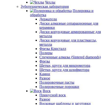
Чехлы
Зуботехническая лаборатория
Полировка и
обработка
Держатели
Диски алмазные сепарационные для
керамики
Диски корундовые армированные для
металла
Диски корундовые для пластмассы,
металла
Фрезы Кристалл
Полиры
Спеченные алмазы (Sintered diamonds)
Фрезы
Щетки, круги для микромотора
Щетки, круги для шлифмотора
Камни
Разное
Полировочные пасты
Полировочные порошки
Воск
Прикусной воск
Разное
Восковые шаблоны и заготовки