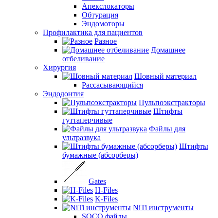
Апекслокаторы
Обтурация
Эндомоторы
Профилактика для пациентов
Разное
Домашнее
отбеливание
Хирургия
Шовный материал
Рассасывающийся
Эндодонтия
Пульпоэкстракторы
Штифты
гуттаперчивые
Файлы для
ультразвука
Штифты
бумажные (абсорберы)
Gates
H-Files
K-Files
NiTi инструменты
SOCO файлы