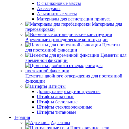
С-силиконовые массы
Аксессуары
Альгинатные массы
Материалы для регистрации прикуса
Материалы для
перебазировки
Временные ортопедические конструкции
Цементы
для постоянной фиксации
Цементы для
временной фиксации
Цементы двойного отверждения для постоянной
фиксации
Штифты
Дрили, развертки, инструменты
Штифты анкерные
Штифты беззольные
Штифты стекловолоконные
Штифты титановые
Терапия
Адгезивы
Протравочные гели