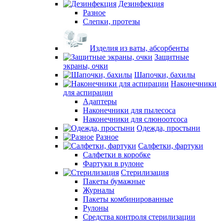
Дезинфекция
Разное
Слепки, протезы
Изделия из ваты, абсорбенты
Защитные
экраны, очки
Шапочки, бахилы
Наконечники
для аспирации
Адаптеры
Наконечники для пылесоса
Наконечники для слюноотсоса
Одежда, простыни
Разное
Салфетки, фартуки
Салфетки в коробке
Фартуки в рулоне
Стерилизация
Пакеты бумажные
Журналы
Пакеты комбинированные
Рулоны
Средства контроля стерилизации