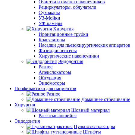
Очистка и смазка наконечников
Рециркуляторы, облучатели
Сухожары
УЗ-Мойки
УФ-камеры
Хирургия
Ирригационные трубки
Коагуляторы
Насадки для пьезохирургических аппаратов
Физиодиспенсеры
Хирургические наконечники
Эндодонтия
Разное
Апекслокаторы
Обтурация
Эндомоторы
Профилактика для пациентов
Разное
Домашнее отбеливание
Хирургия
Шовный материал
Рассасывающийся
Эндодонтия
Пульпоэкстракторы
Штифты