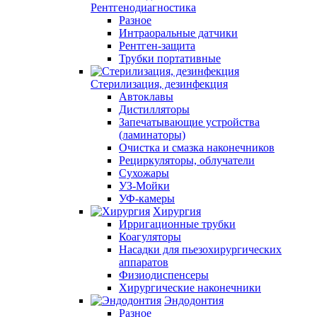
Рентгенодиагностика
Разное
Интраоральные датчики
Рентген-защита
Трубки портативные
Стерилизация, дезинфекция
Автоклавы
Дистилляторы
Запечатывающие устройства
(ламинаторы)
Очистка и смазка наконечников
Рециркуляторы, облучатели
Сухожары
УЗ-Мойки
УФ-камеры
Хирургия
Ирригационные трубки
Коагуляторы
Насадки для пьезохирургических
аппаратов
Физиодиспенсеры
Хирургические наконечники
Эндодонтия
Разное