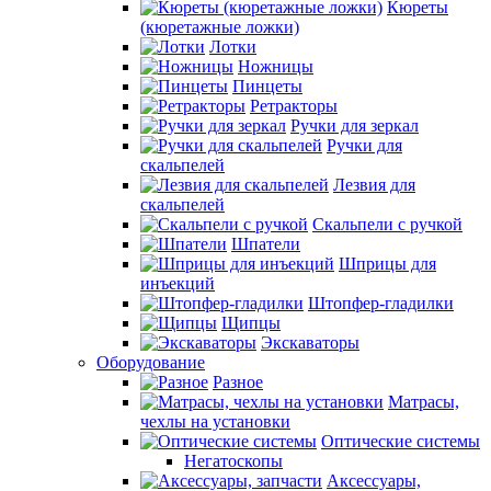
Кюреты
(кюретажные ложки)
Лотки
Ножницы
Пинцеты
Ретракторы
Ручки для зеркал
Ручки для
скальпелей
Лезвия для
скальпелей
Скальпели с ручкой
Шпатели
Шприцы для
инъекций
Штопфер-гладилки
Щипцы
Экскаваторы
Оборудование
Разное
Матрасы,
чехлы на установки
Оптические системы
Негатоскопы
Аксессуары,