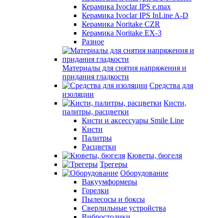
Керамика Ivoclar IPS e.max
Керамика Ivoclar IPS InLine A-D
Керамика Noritake CZR
Керамика Noritake EX-3
Разное
Материалы для снятия напряжения и
придания гладкости
Средства для
изоляции
Кисти,
палитры, расцветки
Кисти и аксессуары Smile Line
Кисти
Палитры
Расцветки
Кюветы, бюгеля
Трегеры
Оборудование
Вакуумформеры
Горелки
Пылесосы и боксы
Сверлильные устройства
Вибростолики