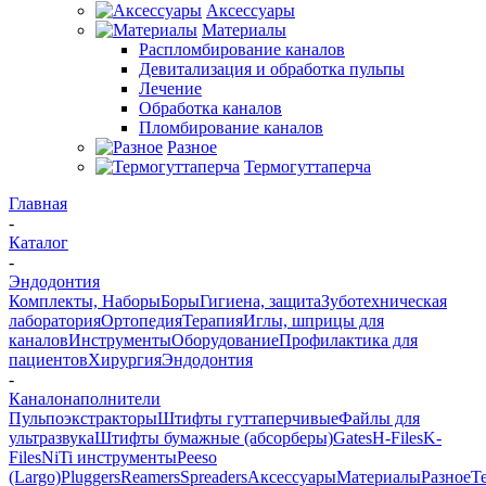
Аксессуары
Материалы
Распломбирование каналов
Девитализация и обработка пульпы
Лечение
Обработка каналов
Пломбирование каналов
Разное
Термогуттаперча
Главная
-
Каталог
-
Эндодонтия
Комплекты, Наборы
Боры
Гигиена, защита
Зуботехническая
лаборатория
Ортопедия
Терапия
Иглы, шприцы для
каналов
Инструменты
Оборудование
Профилактика для
пациентов
Хирургия
Эндодонтия
-
Каналонаполнители
Пульпоэкстракторы
Штифты гуттаперчивые
Файлы для
ультразвука
Штифты бумажные (абсорберы)
Gates
H-Files
K-
Files
NiTi инструменты
Peeso
(Largo)
Pluggers
Reamers
Spreaders
Аксессуары
Материалы
Разное
Т