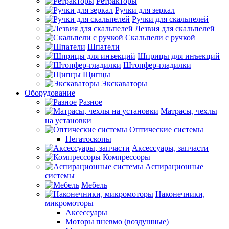
Ретракторы
Ручки для зеркал
Ручки для скальпелей
Лезвия для скальпелей
Скальпели с ручкой
Шпатели
Шприцы для инъекций
Штопфер-гладилки
Щипцы
Экскаваторы
Оборудование
Разное
Матрасы, чехлы
на установки
Оптические системы
Негатоскопы
Аксессуары, запчасти
Компрессоры
Аспирационные
системы
Мебель
Наконечники,
микромоторы
Аксессуары
Моторы пневмо (воздушные)