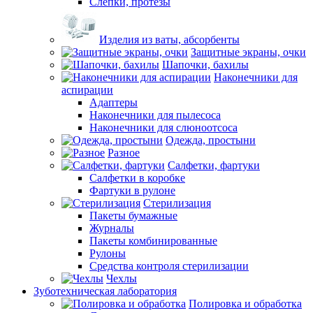
Слепки, протезы
Изделия из ваты, абсорбенты
Защитные экраны, очки
Шапочки, бахилы
Наконечники для
аспирации
Адаптеры
Наконечники для пылесоса
Наконечники для слюноотсоса
Одежда, простыни
Разное
Салфетки, фартуки
Салфетки в коробке
Фартуки в рулоне
Стерилизация
Пакеты бумажные
Журналы
Пакеты комбинированные
Рулоны
Средства контроля стерилизации
Чехлы
Зуботехническая лаборатория
Полировка и обработка