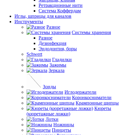
Ретракционные нити
Система Коффердам
Иглы, шприцы для каналов
Инструменты
Разное
Системы хранения
Разное
Дезинфекция
Эндодонтия, боры
Schwert
Гладилки
Зажимы
Зеркала
Зонды
Иглодержатели
Коронкосниматели
Крампонные щипцы
Кюреты
(кюретажные ложки)
Лотки
Ножницы
Пинцеты