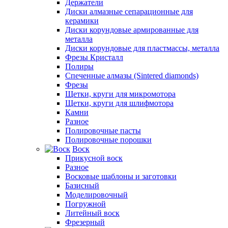
Держатели
Диски алмазные сепарационные для
керамики
Диски корундовые армированные для
металла
Диски корундовые для пластмассы, металла
Фрезы Кристалл
Полиры
Спеченные алмазы (Sintered diamonds)
Фрезы
Щетки, круги для микромотора
Щетки, круги для шлифмотора
Камни
Разное
Полировочные пасты
Полировочные порошки
Воск
Прикусной воск
Разное
Восковые шаблоны и заготовки
Базисный
Моделировочный
Погружной
Литейный воск
Фрезерный