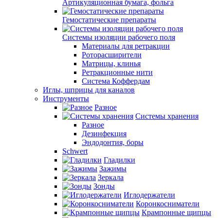
Артикуляционная бумага, фольга
Гемостатические препараты
Системы изоляции рабочего поля
Материалы для ретракции
Роторасширители
Матрицы, клинья
Ретракционные нити
Система Коффердам
Иглы, шприцы для каналов
Инструменты
Разное
Системы хранения
Разное
Дезинфекция
Эндодонтия, боры
Schwert
Гладилки
Зажимы
Зеркала
Зонды
Иглодержатели
Коронкосниматели
Крампонные щипцы