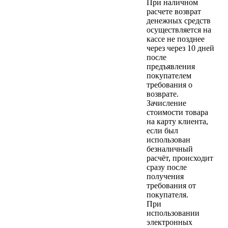
При наличном
расчете возврат
денежных средств
осуществляется на
кассе не позднее
через через 10 дней
после
предъявления
покупателем
требования о
возврате.
Зачисление
стоимости товара
на карту клиента,
если был
использован
безналичный
расчёт, происходит
сразу после
получения
требования от
покупателя.
При
использовании
электронных