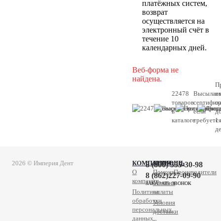
платёжных систем,
возврат
осуществляется на
электронный счёт в
течение 10
календарных дней.
Веб-форма не
найдена.
П
22478
Высылае
н
товаров
сертифик
с
в
если
д
каталоге
требуетс
1
д
2026 © Империя Дент
КОМПАНИЯ
ПОМОЩЬ
8 (800) 555-30-98
О
Помощь
Производители
8 (862)227-09-90
компании
Условия
ЗАКАЗАТЬ ЗВОНОК
Политика
оплаты
обработки
Условия
персональных
доставки
данных