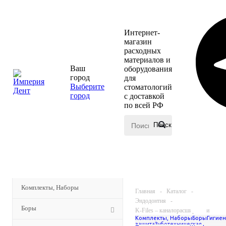
Интернет-
магазин
расходных
материалов и
Ваш
оборудования
город
для
Выберите
стоматологий
город
с доставкой
по всей РФ
КАТАЛОГ
МЕНЮ
Комплекты, Наборы
Главная
-
Каталог
-
Эндодонтия
-
Боры
K-Files – каналорасширители
Комплекты, Наборы
Боры
Гигиен
-
Dentsply K-Files
защита
Зуботехническая