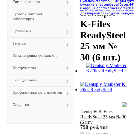
Пульпоэкстракторы
Штифты гутт
Гигиена, защита
ReadySteel 25 мм № 30 (6 шт.)
лаборатория
Ортопедия
Терапия
бумажные (абсорберы)
Gates
H-F
для
(Largo)
Pluggers
Reamers
Spreader
Dentsply
каналов
Инструменты
Оборудова
для пациентов
Хирургия
Эндодон
Зуботехническая
лаборатория
K-Files
Ортопедия
ReadySteel
25 мм №
Терапия
30 (6 шт.)
Иглы, шприцы для каналов
Инструменты
Оборудование
Профилактика для пациентов
Хирургия
Dentsply K-Files
ReadySteel 25 мм № 30
Эндодонтия
(6 шт.)
790
руб.
/шт
Нет в наличии