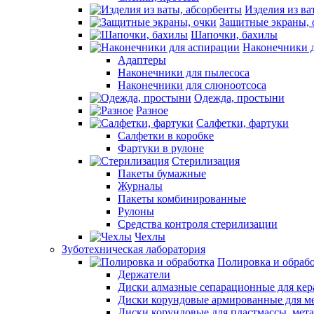
Изделия из ва
Защитные экраны, 
Шапочки, бахилы
Наконечники 
Адаптеры
Наконечники для пылесоса
Наконечники для слюноотсоса
Одежда, простыни
Разное
Салфетки, фартуки
Салфетки в коробке
Фартуки в рулоне
Стерилизация
Пакеты бумажные
Журналы
Пакеты комбинированные
Рулоны
Средства контроля стерилизации
Чехлы
Зуботехническая лаборатория
Полировка и обраб
Держатели
Диски алмазные сепарационные для ке
Диски корундовые армированные для м
Диски корундовые для пластмассы, мет