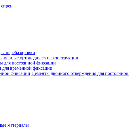
 спреи
ля перебазировки
ременные ортопедические конструкции
ы для постоянной фиксации
 для временной фиксации
Цементы двойного отверждения для постоянной
ые материалы