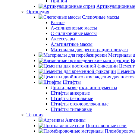
Припои
Артикуляционные
Ортопедия
Слепочные массы
Разное
А-силиконовые массы
С-силиконовые массы
Аксессуары
Альгинатные массы
Материалы для регистрации прикуса
Материалы д
В
Цемент
Цементы
Штифты
Дрили, развертки, инструменты
Штифты анкерные
Штифты беззольные
Штифты стекловолоконные
Штифты титановые
Терапия
Адгезивы
Протравочные гели
Пломбировочн