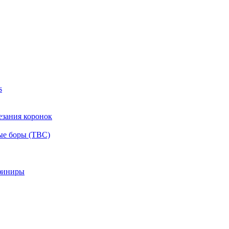
s
езания коронок
ые боры (ТВС)
финиры