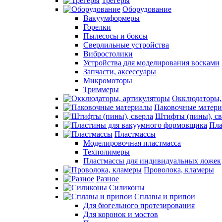
Трегеры
Оборудование
Вакуумформеры
Горелки
Пылесосы и боксы
Сверлильные устройства
Вибростолики
Устройства для моделирования восками
Запчасти, аксессуары
Микромоторы
Триммеры
Окклюдаторы,
Паковочные матер
Штифты (пины), св
Пла
Пластмассы
Моделировочная пластмасса
Техполимеры
Пластмассы для индивидуальных ложек
Проволока, кламеры
Разное
Силиконы
Сплавы и припои
Для бюгельного протезирования
Для коронок и мостов