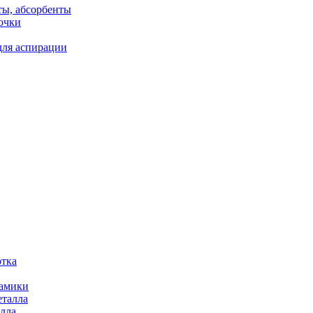
ты, абсорбенты
очки
для аспирации
отка
рамики
еталла
алла