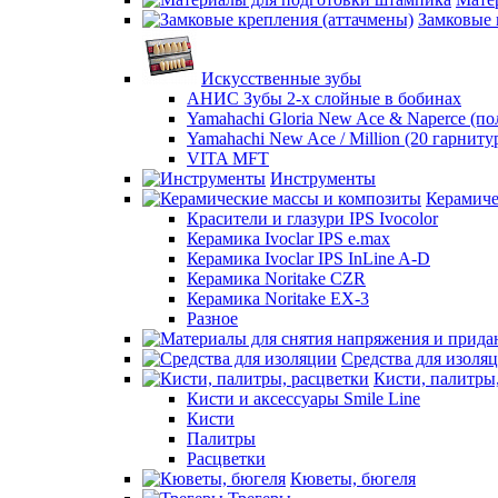
Замковые 
Искусственные зубы
АНИС Зубы 2-х слойные в бобинах
Yamahachi Gloria New Ace & Naperce (п
Yamahachi New Ace / Million (20 гарниту
VITA MFT
Инструменты
Керамиче
Красители и глазури IPS Ivocolor
Керамика Ivoclar IPS e.max
Керамика Ivoclar IPS InLine A-D
Керамика Noritake CZR
Керамика Noritake EX-3
Разное
Средства для изоля
Кисти, палитры
Кисти и аксессуары Smile Line
Кисти
Палитры
Расцветки
Кюветы, бюгеля