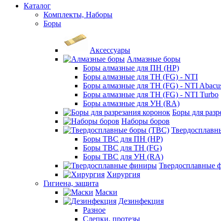
Каталог
Комплекты, Наборы
Боры
Аксессуары
Алмазные боры
Боры алмазные для ПН (HP)
Боры алмазные для ТН (FG) - NTI
Боры алмазные для ТН (FG) - NTI Abacu
Боры алмазные для ТН (FG) - NTI Turbo
Боры алмазные для УН (RA)
Боры для разр
Наборы боров
Твердосплавн
Боры ТВС для ПН (HP)
Боры ТВС для ТН (FG)
Боры ТВС для УН (RA)
Твердосплавные 
Хирургия
Гигиена, защита
Маски
Дезинфекция
Разное
Слепки, протезы