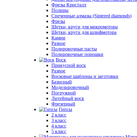
Фрезы Кристалл
Полиры
Спеченные алмазы (Sintered diamonds)
Фрезы
Щетки, круги для микромотора
Щетки, круги для шлифмотора
Камни
Разное
Полировочные пасты
Полировочные порошки
Воск
Прикусной воск
Разное
Восковые шаблоны и заготовки
Базисный
Моделировочный
Погружной
Литейный воск
Фрезерный
Гипсы
2 класс
3 класс
4 класс
5 класс
Мате