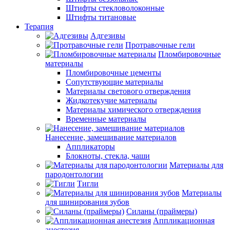
Штифты стекловолоконные
Штифты титановые
Терапия
Адгезивы
Протравочные гели
Пломбировочные
материалы
Пломбировочные цементы
Сопутствующие материалы
Материалы светового отверждения
Жидкотекучие материалы
Материалы химического отверждения
Временные материалы
Нанесение, замешивание материалов
Аппликаторы
Блокноты, стекла, чаши
Материалы для
пародонтологии
Тигли
Материалы
для шинирования зубов
Силаны (праймеры)
Аппликационная
анестезия