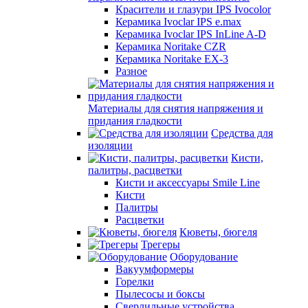
Красители и глазури IPS Ivocolor
Керамика Ivoclar IPS e.max
Керамика Ivoclar IPS InLine A-D
Керамика Noritake CZR
Керамика Noritake EX-3
Разное
Материалы для снятия напряжения и
придания гладкости
Средства для
изоляции
Кисти,
палитры, расцветки
Кисти и аксессуары Smile Line
Кисти
Палитры
Расцветки
Кюветы, бюгеля
Трегеры
Оборудование
Вакуумформеры
Горелки
Пылесосы и боксы
Сверлильные устройства