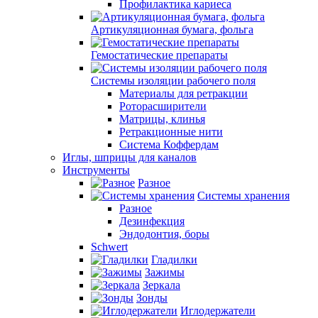
Профилактика кариеса
Артикуляционная бумага, фольга
Гемостатические препараты
Системы изоляции рабочего поля
Материалы для ретракции
Роторасширители
Матрицы, клинья
Ретракционные нити
Система Коффердам
Иглы, шприцы для каналов
Инструменты
Разное
Системы хранения
Разное
Дезинфекция
Эндодонтия, боры
Schwert
Гладилки
Зажимы
Зеркала
Зонды
Иглодержатели