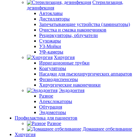
Стерилизация,
дезинфекция
Автоклавы
Дистилляторы
Запечатывающие устройства (ламинаторы)
Очистка и смазка наконечников
Рециркуляторы, облучатели
Сухожары
УЗ-Мойки
УФ-камеры
Хирургия
Ирригационные трубки
Коагуляторы
Насадки для пьезохирургических аппаратов
Физиодиспенсеры
Хирургические наконечники
Эндодонтия
Разное
Апекслокаторы
Обтурация
Эндомоторы
Профилактика для пациентов
Разное
Домашнее отбеливание
Хирургия