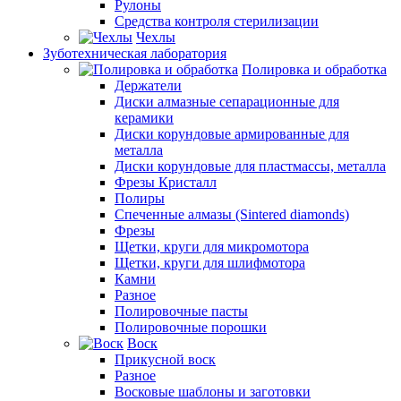
Рулоны
Средства контроля стерилизации
Чехлы
Зуботехническая лаборатория
Полировка и обработка
Держатели
Диски алмазные сепарационные для
керамики
Диски корундовые армированные для
металла
Диски корундовые для пластмассы, металла
Фрезы Кристалл
Полиры
Спеченные алмазы (Sintered diamonds)
Фрезы
Щетки, круги для микромотора
Щетки, круги для шлифмотора
Камни
Разное
Полировочные пасты
Полировочные порошки
Воск
Прикусной воск
Разное
Восковые шаблоны и заготовки