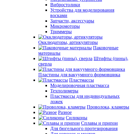
Вибростолики
Устройства для моделирования
восками
Запчасти, аксессуары
Микромоторы
Триммеры
Окклюдаторы, артикуляторы
Паковочные
материалы
Штифты (пины),
сверла
Пластины для вакуумного формовщика
Пластмассы
Моделировочная пластмасса
Техполимеры
Пластмассы для индивидуальных
ложек
Проволока, кламеры
Разное
Силиконы
Сплавы и припои
Для бюгельного протезирования
Для коронок и мостов