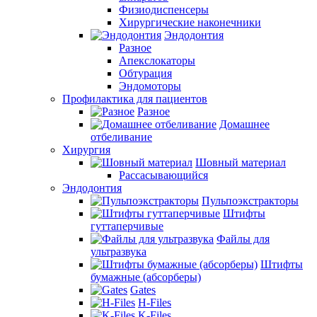
Физиодиспенсеры
Хирургические наконечники
Эндодонтия
Разное
Апекслокаторы
Обтурация
Эндомоторы
Профилактика для пациентов
Разное
Домашнее
отбеливание
Хирургия
Шовный материал
Рассасывающийся
Эндодонтия
Пульпоэкстракторы
Штифты
гуттаперчивые
Файлы для
ультразвука
Штифты
бумажные (абсорберы)
Gates
H-Files
K-Files