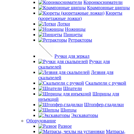
Коронкосниматели
Крампонные щипцы
Кюреты
(кюретажные ложки)
Лотки
Ножницы
Пинцеты
Ретракторы
Ручки для зеркал
Ручки для
скальпелей
Лезвия для
скальпелей
Скальпели с ручкой
Шпатели
Шприцы для
инъекций
Штопфер-гладилки
Щипцы
Экскаваторы
Оборудование
Разное
Матрасы,