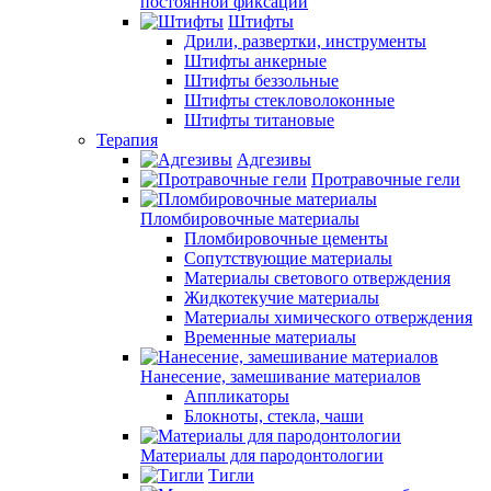
постоянной фиксации
Штифты
Дрили, развертки, инструменты
Штифты анкерные
Штифты беззольные
Штифты стекловолоконные
Штифты титановые
Терапия
Адгезивы
Протравочные гели
Пломбировочные материалы
Пломбировочные цементы
Сопутствующие материалы
Материалы светового отверждения
Жидкотекучие материалы
Материалы химического отверждения
Временные материалы
Нанесение, замешивание материалов
Аппликаторы
Блокноты, стекла, чаши
Материалы для пародонтологии
Тигли