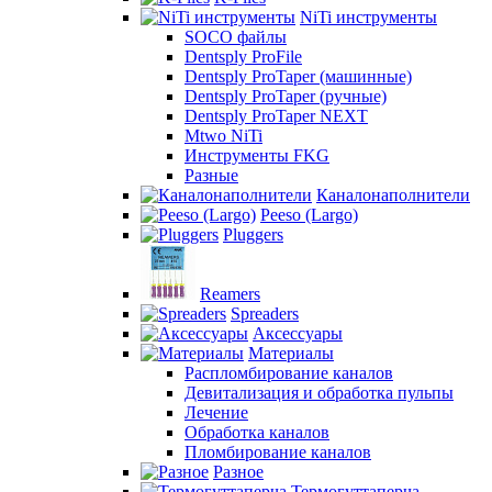
NiTi инструменты
SOCO файлы
Dentsply ProFile
Dentsply ProTaper (машинные)
Dentsply ProTaper (ручные)
Dentsply ProTaper NEXT
Mtwo NiTi
Инструменты FKG
Разные
Каналонаполнители
Peeso (Largo)
Pluggers
Reamers
Spreaders
Аксессуары
Материалы
Распломбирование каналов
Девитализация и обработка пульпы
Лечение
Обработка каналов
Пломбирование каналов
Разное
Термогуттаперча