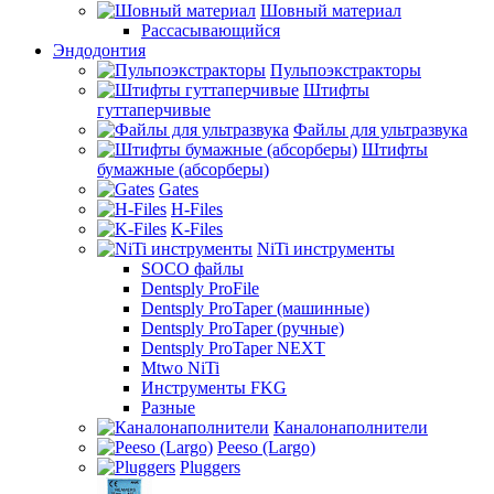
Шовный материал
Рассасывающийся
Эндодонтия
Пульпоэкстракторы
Штифты
гуттаперчивые
Файлы для ультразвука
Штифты
бумажные (абсорберы)
Gates
H-Files
K-Files
NiTi инструменты
SOCO файлы
Dentsply ProFile
Dentsply ProTaper (машинные)
Dentsply ProTaper (ручные)
Dentsply ProTaper NEXT
Mtwo NiTi
Инструменты FKG
Разные
Каналонаполнители
Peeso (Largo)
Pluggers