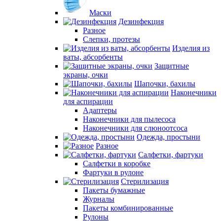
Маски
Дезинфекция
Разное
Слепки, протезы
Изделия из
ваты, абсорбенты
Защитные
экраны, очки
Шапочки, бахилы
Наконечники
для аспирации
Адаптеры
Наконечники для пылесоса
Наконечники для слюноотсоса
Одежда, простыни
Разное
Салфетки, фартуки
Салфетки в коробке
Фартуки в рулоне
Стерилизация
Пакеты бумажные
Журналы
Пакеты комбинированные
Рулоны