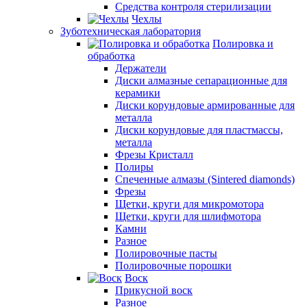
Средства контроля стерилизации
Чехлы
Зуботехническая лаборатория
Полировка и
обработка
Держатели
Диски алмазные сепарационные для
керамики
Диски корундовые армированные для
металла
Диски корундовые для пластмассы,
металла
Фрезы Кристалл
Полиры
Спеченные алмазы (Sintered diamonds)
Фрезы
Щетки, круги для микромотора
Щетки, круги для шлифмотора
Камни
Разное
Полировочные пасты
Полировочные порошки
Воск
Прикусной воск
Разное