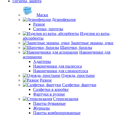
Гигиена, защита
Маски
Дезинфекция
Разное
Слепки, протезы
Изделия из ваты,
абсорбенты
Защитные экраны, очки
Шапочки, бахилы
Наконечники для
аспирации
Адаптеры
Наконечники для пылесоса
Наконечники для слюноотсоса
Одежда, простыни
Разное
Салфетки, фартуки
Салфетки в коробке
Фартуки в рулоне
Стерилизация
Пакеты бумажные
Журналы
Пакеты комбинированные