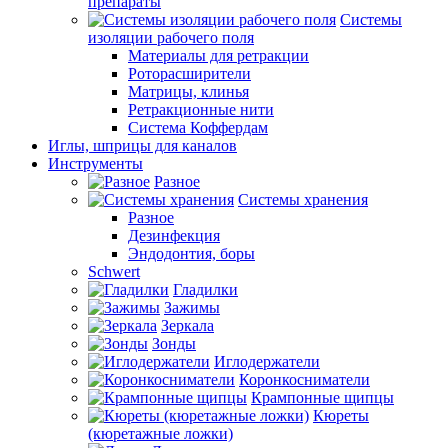
препараты
Системы
изоляции рабочего поля
Материалы для ретракции
Роторасширители
Матрицы, клинья
Ретракционные нити
Система Коффердам
Иглы, шприцы для каналов
Инструменты
Разное
Системы хранения
Разное
Дезинфекция
Эндодонтия, боры
Schwert
Гладилки
Зажимы
Зеркала
Зонды
Иглодержатели
Коронкосниматели
Крампонные щипцы
Кюреты
(кюретажные ложки)