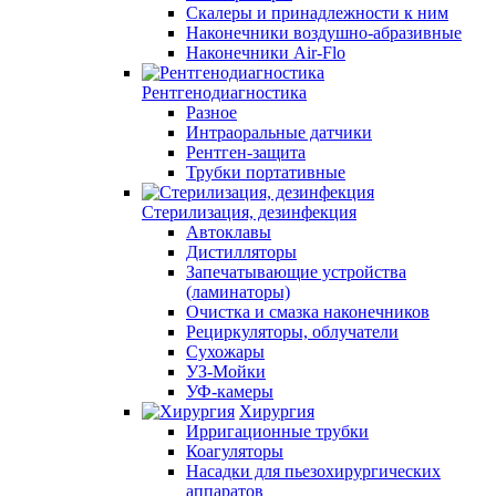
Скалеры и принадлежности к ним
Наконечники воздушно-абразивные
Наконечники Air-Flo
Рентгенодиагностика
Разное
Интраоральные датчики
Рентген-защита
Трубки портативные
Стерилизация, дезинфекция
Автоклавы
Дистилляторы
Запечатывающие устройства
(ламинаторы)
Очистка и смазка наконечников
Рециркуляторы, облучатели
Сухожары
УЗ-Мойки
УФ-камеры
Хирургия
Ирригационные трубки
Коагуляторы
Насадки для пьезохирургических
аппаратов