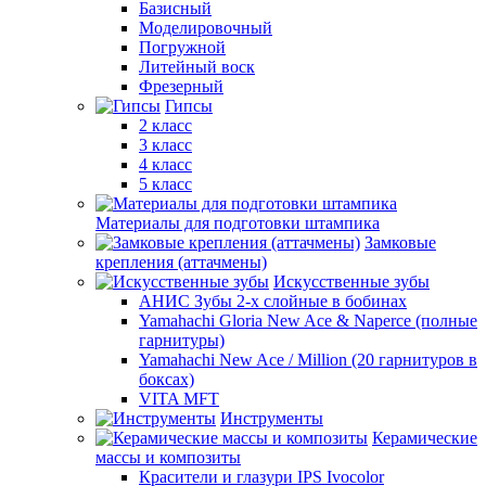
Базисный
Моделировочный
Погружной
Литейный воск
Фрезерный
Гипсы
2 класс
3 класс
4 класс
5 класс
Материалы для подготовки штампика
Замковые
крепления (аттачмены)
Искусственные зубы
АНИС Зубы 2-х слойные в бобинах
Yamahachi Gloria New Ace & Naperce (полные
гарнитуры)
Yamahachi New Ace / Million (20 гарнитуров в
боксах)
VITA MFT
Инструменты
Керамические
массы и композиты
Красители и глазури IPS Ivocolor