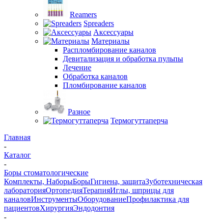
Reamers
Spreaders
Аксессуары
Материалы
Распломбирование каналов
Девитализация и обработка пульпы
Лечение
Обработка каналов
Пломбирование каналов
Разное
Термогуттаперча
Главная
-
Каталог
-
Боры стоматологические
Комплекты, Наборы
Боры
Гигиена, защита
Зуботехническая
лаборатория
Ортопедия
Терапия
Иглы, шприцы для
каналов
Инструменты
Оборудование
Профилактика для
пациентов
Хирургия
Эндодонтия
-