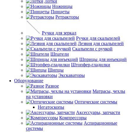
Лотки
Ножницы
Пинцеты
Ретракторы
Ручки для зеркал
Ручки для скальпелей
Лезвия для скальпелей
Скальпели с ручкой
Шпатели
Шприцы для инъекций
Штопфер-гладилки
Щипцы
Экскаваторы
Оборудование
Разное
Матрасы, чехлы
на установки
Оптические системы
Негатоскопы
Аксессуары, запчасти
Компрессоры
Аспирационные
системы