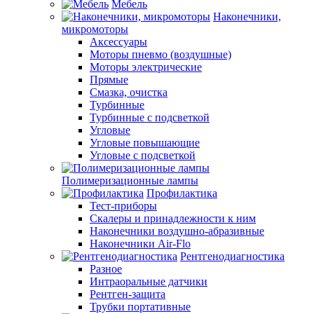
Мебель
Наконечники,
микромоторы
Аксессуары
Моторы пневмо (воздушные)
Моторы электрические
Прямые
Смазка, очистка
Турбинные
Турбинные с подсветкой
Угловые
Угловые повышающие
Угловые с подсветкой
Полимеризационные лампы
Профилактика
Тест-приборы
Скалеры и принадлежности к ним
Наконечники воздушно-абразивные
Наконечники Air-Flo
Рентгенодиагностика
Разное
Интраоральные датчики
Рентген-защита
Трубки портативные