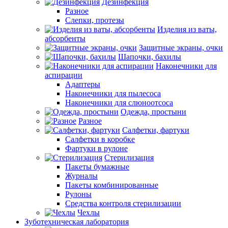
Дезинфекция
Разное
Слепки, протезы
Изделия из ваты,
абсорбенты
Защитные экраны, очки
Шапочки, бахилы
Наконечники для
аспирации
Адаптеры
Наконечники для пылесоса
Наконечники для слюноотсоса
Одежда, простыни
Разное
Салфетки, фартуки
Салфетки в коробке
Фартуки в рулоне
Стерилизация
Пакеты бумажные
Журналы
Пакеты комбинированные
Рулоны
Средства контроля стерилизации
Чехлы
Зуботехническая лаборатория