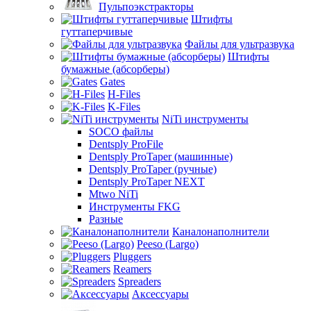
Пульпоэкстракторы
Штифты
гуттаперчивые
Файлы для ультразвука
Штифты
бумажные (абсорберы)
Gates
H-Files
K-Files
NiTi инструменты
SOCO файлы
Dentsply ProFile
Dentsply ProTaper (машинные)
Dentsply ProTaper (ручные)
Dentsply ProTaper NEXT
Mtwo NiTi
Инструменты FKG
Разные
Каналонаполнители
Peeso (Largo)
Pluggers
Reamers
Spreaders
Аксессуары