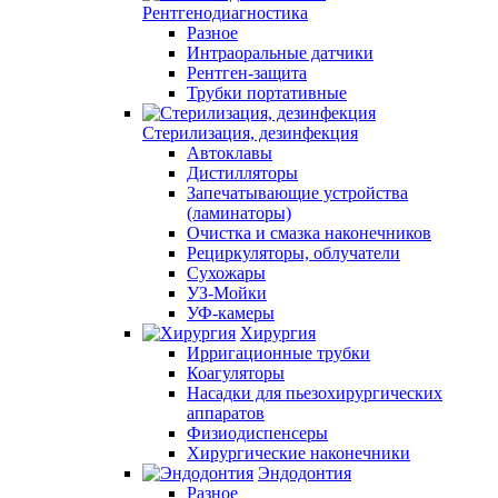
Рентгенодиагностика
Разное
Интраоральные датчики
Рентген-защита
Трубки портативные
Стерилизация, дезинфекция
Автоклавы
Дистилляторы
Запечатывающие устройства
(ламинаторы)
Очистка и смазка наконечников
Рециркуляторы, облучатели
Сухожары
УЗ-Мойки
УФ-камеры
Хирургия
Ирригационные трубки
Коагуляторы
Насадки для пьезохирургических
аппаратов
Физиодиспенсеры
Хирургические наконечники
Эндодонтия
Разное