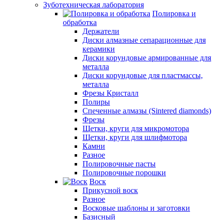
Зуботехническая лаборатория
Полировка и
обработка
Держатели
Диски алмазные сепарационные для
керамики
Диски корундовые армированные для
металла
Диски корундовые для пластмассы,
металла
Фрезы Кристалл
Полиры
Спеченные алмазы (Sintered diamonds)
Фрезы
Щетки, круги для микромотора
Щетки, круги для шлифмотора
Камни
Разное
Полировочные пасты
Полировочные порошки
Воск
Прикусной воск
Разное
Восковые шаблоны и заготовки
Базисный