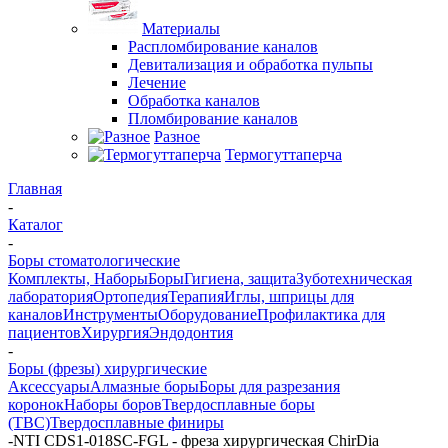
Материалы
Распломбирование каналов
Девитализация и обработка пульпы
Лечение
Обработка каналов
Пломбирование каналов
Разное
Термогуттаперча
Главная
-
Каталог
-
Боры стоматологические
Комплекты, Наборы
Боры
Гигиена, защита
Зуботехническая
лаборатория
Ортопедия
Терапия
Иглы, шприцы для
каналов
Инструменты
Оборудование
Профилактика для
пациентов
Хирургия
Эндодонтия
-
Боры (фрезы) хирургические
Аксессуары
Алмазные боры
Боры для разрезания
коронок
Наборы боров
Твердосплавные боры
(ТВС)
Твердосплавные финиры
-
NTI CDS1-018SC-FGL - фреза хирургическая ChirDia