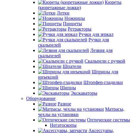
Кюреты
(кюретажные ложки)
Лотки
Ножницы
Пинцеты
Ретракторы
Ручки для зеркал
Ручки для
скальпелей
Лезвия для
скальпелей
Скальпели с ручкой
Шпатели
Шприцы для
инъекций
Штопфер-гладилки
Щипцы
Экскаваторы
Оборудование
Разное
Матрасы,
чехлы на установки
Оптические системы
Негатоскопы
Аксессуары,