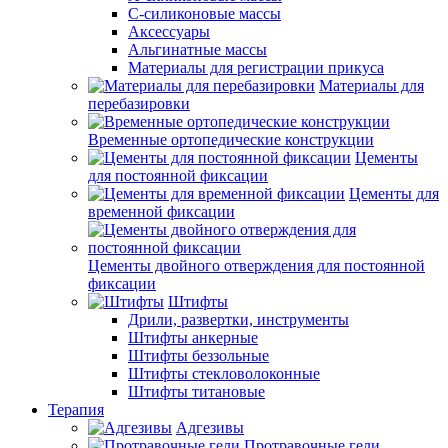
С-силиконовые массы
Аксессуары
Альгинатные массы
Материалы для регистрации прикуса
Материалы для
перебазировки
Временные ортопедические конструкции
Цементы
для постоянной фиксации
Цементы для
временной фиксации
Цементы двойного отверждения для постоянной
фиксации
Штифты
Дрили, развертки, инструменты
Штифты анкерные
Штифты беззольные
Штифты стекловолоконные
Штифты титановые
Терапия
Адгезивы
Протравочные гели