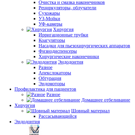
Очистка и смазка наконечников
Рециркуляторы, облучатели
Сухожары
УЗ-Мойки
УФ-камеры
Хирургия
Ирригационные трубки
Коагуляторы
Насадки для пьезохирургических аппаратов
Физиодиспенсеры
Хирургические наконечники
Эндодонтия
Разное
Апекслокаторы
Обтурация
Эндомоторы
Профилактика для пациентов
Разное
Домашнее отбеливание
Хирургия
Шовный материал
Рассасывающийся
Эндодонтия