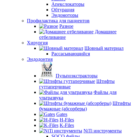
Апекслокаторы
Обтурация
Эндомоторы
Профилактика для пациентов
Разное
Домашнее
отбеливание
Хирургия
Шовный материал
Рассасывающийся
Эндодонтия
Пульпоэкстракторы
Штифты
гуттаперчивые
Файлы для
ультразвука
Штифты
бумажные (абсорберы)
Gates
H-Files
K-Files
NiTi инструменты
SOCO файлы