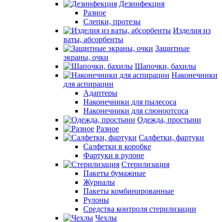
Дезинфекция
Разное
Слепки, протезы
Изделия из
ваты, абсорбенты
Защитные
экраны, очки
Шапочки, бахилы
Наконечники
для аспирации
Адаптеры
Наконечники для пылесоса
Наконечники для слюноотсоса
Одежда, простыни
Разное
Салфетки, фартуки
Салфетки в коробке
Фартуки в рулоне
Стерилизация
Пакеты бумажные
Журналы
Пакеты комбинированные
Рулоны
Средства контроля стерилизации
Чехлы