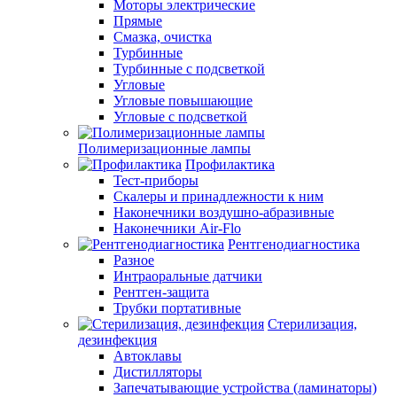
Моторы электрические
Прямые
Смазка, очистка
Турбинные
Турбинные с подсветкой
Угловые
Угловые повышающие
Угловые с подсветкой
Полимеризационные лампы
Профилактика
Тест-приборы
Скалеры и принадлежности к ним
Наконечники воздушно-абразивные
Наконечники Air-Flo
Рентгенодиагностика
Разное
Интраоральные датчики
Рентген-защита
Трубки портативные
Стерилизация,
дезинфекция
Автоклавы
Дистилляторы
Запечатывающие устройства (ламинаторы)