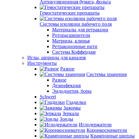
Артикуляционная бумага, фольга
Гемостатические препараты
Системы изоляции рабочего поля
Материалы для ретракции
Роторасширители
Матрицы, клинья
Ретракционные нити
Система Коффердам
Иглы, шприцы для каналов
Инструменты
Разное
Системы хранения
Разное
Дезинфекция
Эндодонтия, боры
Schwert
Гладилки
Зажимы
Зеркала
Зонды
Иглодержатели
Коронкосниматели
Крампонные щипцы