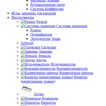
Матрицы, клинья
Ретракционные нити
Система Коффердам
Иглы, шприцы для каналов
Инструменты
Разное
Системы хранения
Разное
Дезинфекция
Эндодонтия, боры
Schwert
Гладилки
Зажимы
Зеркала
Зонды
Иглодержатели
Коронкосниматели
Крампонные щипцы
Кюреты
(кюретажные ложки)
Лотки
Ножницы
Пинцеты