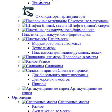
Триммеры
Окклюдаторы, артикуляторы
Паковочные материалы
Штифты (пины), сверла
Пластины для вакуумного формовщика
Пластмассы
Моделировочная пластмасса
Техполимеры
Пластмассы для индивидуальных ложек
Проволока, кламеры
Разное
Силиконы
Сплавы и припои
Для бюгельного протезирования
Для коронок и мостов
Припои
Артикуляционные
спреи
Ортопедия
Слепочные массы
Разное
А-силиконовые массы