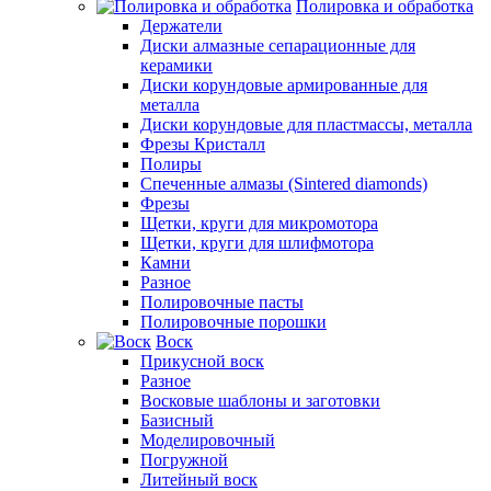
Полировка и обработка
Держатели
Диски алмазные сепарационные для
керамики
Диски корундовые армированные для
металла
Диски корундовые для пластмассы, металла
Фрезы Кристалл
Полиры
Спеченные алмазы (Sintered diamonds)
Фрезы
Щетки, круги для микромотора
Щетки, круги для шлифмотора
Камни
Разное
Полировочные пасты
Полировочные порошки
Воск
Прикусной воск
Разное
Восковые шаблоны и заготовки
Базисный
Моделировочный
Погружной
Литейный воск