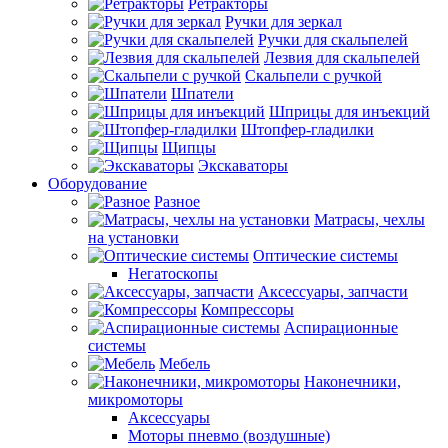
Ретракторы
Ручки для зеркал
Ручки для скальпелей
Лезвия для скальпелей
Скальпели с ручкой
Шпатели
Шприцы для инъекций
Штопфер-гладилки
Щипцы
Экскаваторы
Оборудование
Разное
Матрасы, чехлы
на установки
Оптические системы
Негатоскопы
Аксессуары, запчасти
Компрессоры
Аспирационные
системы
Мебель
Наконечники,
микромоторы
Аксессуары
Моторы пневмо (воздушные)