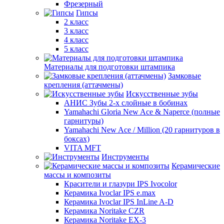
Фрезерный
Гипсы
2 класс
3 класс
4 класс
5 класс
Материалы для подготовки штампика
Замковые
крепления (аттачмены)
Искусственные зубы
АНИС Зубы 2-х слойные в бобинах
Yamahachi Gloria New Ace & Naperce (полные
гарнитуры)
Yamahachi New Ace / Million (20 гарнитуров в
боксах)
VITA MFT
Инструменты
Керамические
массы и композиты
Красители и глазури IPS Ivocolor
Керамика Ivoclar IPS e.max
Керамика Ivoclar IPS InLine A-D
Керамика Noritake CZR
Керамика Noritake EX-3