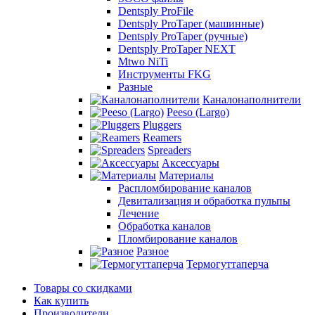
Dentsply ProFile
Dentsply ProTaper (машинные)
Dentsply ProTaper (ручные)
Dentsply ProTaper NEXT
Mtwo NiTi
Инструменты FKG
Разные
Каналонаполнители
Peeso (Largo)
Pluggers
Reamers
Spreaders
Аксессуары
Материалы
Распломбирование каналов
Девитализация и обработка пульпы
Лечение
Обработка каналов
Пломбирование каналов
Разное
Термогуттаперча
Товары со скидками
Как купить
Производители