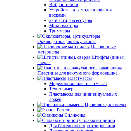
Вибростолики
Устройства для моделирования
восками
Запчасти, аксессуары
Микромоторы
Триммеры
Окклюдаторы, артикуляторы
Паковочные
материалы
Штифты (пины),
сверла
Пластины для вакуумного формовщика
Пластмассы
Моделировочная пластмасса
Техполимеры
Пластмассы для индивидуальных
ложек
Проволока, кламеры
Разное
Силиконы
Сплавы и припои
Для бюгельного протезирования
Для коронок и мостов